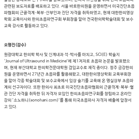
관련된 보도자료를 배포하고 있다. 서울 바로한의원을 운영하면서 미국진단초음
파협회의 근골격계·복부·산부인과 진단 자격을 취득하였고, 현재 대한한의영상
학회 교육이사와 한의초음파연구회 부회장을 맡아 전국한의학학술대회 및 보수
교육 강사로 활동하고 있다.
오명진(감수)
원광대학교 한의학 학사 및 신계내과 석·박사를 마치고, SCI(E) 학술지
‘Journal of Ultrasound in Medicine’에 제1저자로 초음파 논문을 발표했으
며, 현재 부산대학교 한의학전문대학원 겸임교수로 재직 중이다. 청주 금강한의
원을 운영하면서 27년간 초음파를 활용해왔고, 대한한의영상학회 교육부회장
을 맡아 각종 학술대회 및 보수교육에서 임상 술기를 교육해 온 명실상부 초음파
계의 선구자이다. 또한 한의사 최초로 미국진단초음파협회의 근골격계·복부·혈
관 진단 자격을 취득한 뒤 자격자 모임인 한의초음파연구회를 창립하고 온라인
강의 ’소노하니(sonohani.com)’를 통해 미국초음파사 자격자 배출에 앞장서
고 있다.