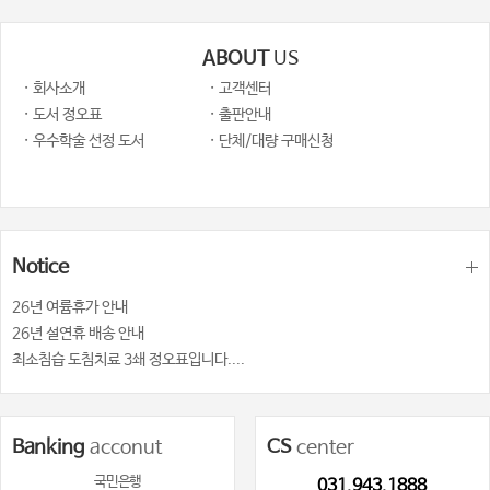
ABOUT
US
· 회사소개
· 고객센터
· 도서 정오표
· 출판안내
· 우수학술 선정 도서
· 단체/대량 구매신청
Notice
26년 여륨휴가 안내
26년 설연휴 배송 안내
최소침습 도침치료 3쇄 정오표입니다....
Banking
acconut
CS
center
국민은행
031.943.1888