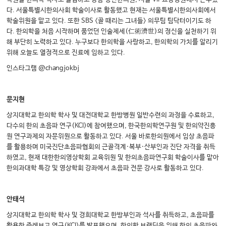
다. 서울특별시한의사회 학술이사로 활동했고 현재는 서울특별시한의사회에서
학술위원을 맡고 있다. 또한 SBS <골 때리는 그녀들> 의무팀 팀닥터이기도 하
다. 한의학을 처음 시작하며 품었던 인술제세(仁術濟世)의 정신을 실천하기 위
해 부단히 노력하고 있다. 누구보다 한의학을 사랑하고, 한의학의 가치를 알리기
위해 오늘도 열정적으로 진료에 임하고 있다.
인스타그램 @changjokbj
문지현
상지대학교 한의학 학사 및 대전대학교 한방병원 일반수련의 과정을 수료하고,
다수의 한의 초음파 연구(KCI)에 참여했으며, 한국한의학연구원 및 한의약진흥
원 연구과제의 자문위원으로 활동하고 있다. 서울 바로한의원에서 임상 초음파
를 활용하며 미국진단초음파협회의 근골격계·복부·산부인과 진단 자격을 취득
하였고, 현재 대한한의영상학회 교육위원 및 한의초음파연구회 학술이사를 맡아
한의과대학 특강 및 영상학회 강좌에서 초음파 전문 강사로 활동하고 있다.
안태석
상지대학교 한의학 학사 및 경희대학교 한방부인과 석사를 취득하고, 초음파를
활용한 증례보고 연구(KCI)를 발표했으며, 한의학 브랜딩을 위해 한의 초음파와