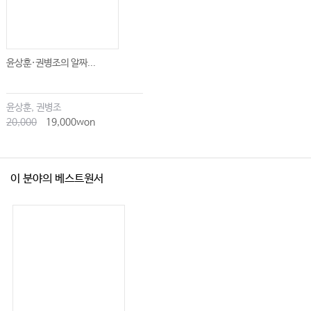
윤상훈·권병조의 알짜...
윤상훈, 권병조
20,000
19,000won
이 분야의 베스트원서