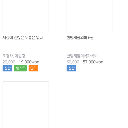
세상에 괜찮은 두통은 없다
한방재활의학 6판
조경하, 차윤경
한방재활의학과학회
20,000
19,000won
60,000
57,000won
신간
베스트
인기
신간