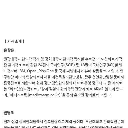
｜저자 소개｜
윤상훈
원광대학교 한의학 학사 및 경희대학교 한의학 박사를 수료했다. 도침치료와 각
종 한의학 치료에 관한 24편의 국제연구(SCIE) 및 18편의 국내연구(KCI)를 발
표했으며, BMJ Open, Plos One 등 국제 저널에서 리뷰어 활동을 하고 있다. 연
구뿐만 아니라 임상의로서 서울 이건목원리한방병원, 광주 청연한방병원 등에서
통증진료를 해왔으며 현재 강남 청연한의원의 대표로 운영 중이다. 기존 저서로
는 『최소침습도침치료』 『상지 질환의 한의학적 진단과 치료 ARM? 앎!』이 있으
며, ‘메디스트림(medistream.co.kr)’을 통해 온라인 강의를 하고 있다.
권병조
현재 신길 경희한의원에서 진료원장으로 재직 중이다. 부산대학교 한의학전문대
학원을 한의학 석사로 졸업하고 강남 청연한의원, 서울 VIP요양병원에서 근무했