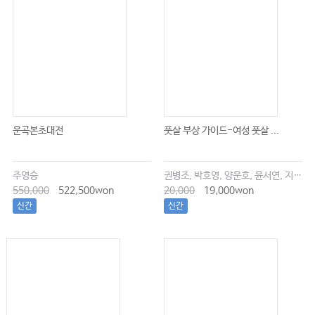
운곡본초대전
풋살 부상 가이드-여성 풋살 ...
주영승
권병조, 박호영, 양운호, 윤서연, 지현우
550,000
522,500won
20,000
19,000won
신간
신간