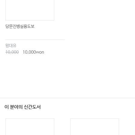
당문진병실용도보
왕대유
10,000
10,000won
이 분야의 신간도서