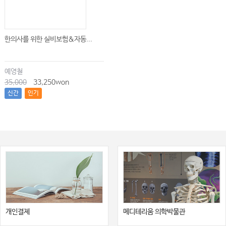
한의사를 위한 실비보험&자동...
예영철
35,000
33,250won
신간
인기
개인결제
메디테리움 의학박물관