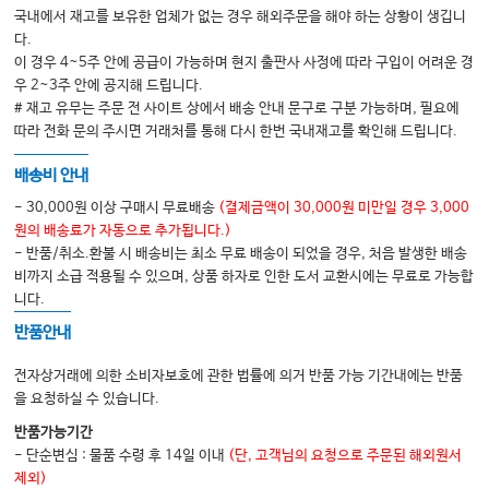
국내에서 재고를 보유한 업체가 없는 경우 해외주문을 해야 하는 상황이 생깁니
10. 단요측수근신근 & 장요측수근신근
다.
11. 척측수근굴근
이 경우 4~5주 안에 공급이 가능하며 현지 출판사 사정에 따라 구입이 어려운 경
우 2~3주 안에 공지해 드립니다.
# 재고 유무는 주문 전 사이트 상에서 배송 안내 문구로 구분 가능하며, 필요에
요추, 골반
따라 전화 문의 주시면 거래처를 통해 다시 한번 국내재고를 확인해 드립니다.
1. 요추 다열근
배송비 안내
2. 흉최장근
- 30,000원 이상 구매시 무료배송
(결제금액이 30,000원 미만일 경우 3,000
3. 요장늑근
원의 배송료가 자동으로 추가됩니다.)
- 반품/취소.환불 시 배송비는 최소 무료 배송이 되었을 경우, 처음 발생한 배송
4. 요방형근
비까지 소급 적용될 수 있으며, 상품 하자로 인한 도서 교환시에는 무료로 가능합
5. 장요근
니다.
6. 대둔근
반품안내
7. 중둔근 & 소둔근
전자상거래에 의한 소비자보호에 관한 법률에 의거 반품 가능 기간내에는 반품
8. 이상근
을 요청하실 수 있습니다.
반품가능기간
- 단순변심 : 물품 수령 후 14일 이내
(단, 고객님의 요청으로 주문된 해외원서
하지부
제외)