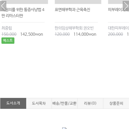
개원의를 위한 통증사냥법 4
표면해부학과 근육촉진
피부레이저학
판 리마스터판
최중립
한의임상해부학회 권오빈
대한피부레이
150,000
142,500won
120,000
114,000won
200,000
1
베스트
도서소개
도서목차
배송/반품/교환
리뷰(0)
상품문의