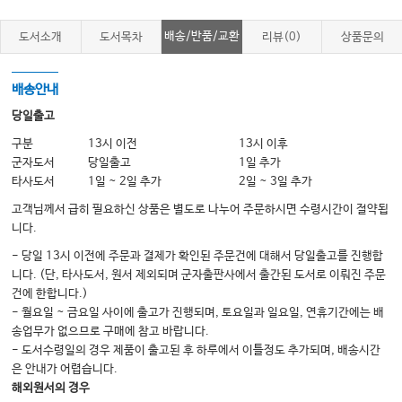
2. 소흉근
3. 능형근
배송/반품/교환
도서소개
도서목차
리뷰(0)
상품문의
4. 전거근
5. 흉추 다열근
배송안내
당일출고
어깨, 상지부
구분
13시 이전
13시 이후
군자도서
당일출고
1일 추가
1. 극상근
타사도서
1일 ~ 2일 추가
2일 ~ 3일 추가
2. 극하근
고객님께서 급히 필요하신 상품은 별도로 나누어 주문하시면 수령시간이 절약됩
3. 소원근
니다.
4. 견갑하근
- 당일 13시 이전에 주문과 결제가 확인된 주문건에 대해서 당일출고를 진행합
니다. (단, 타사도서, 원서 제외되며 군자출판사에서 출간된 도서로 이뤄진 주문
5. 오구완근, 오훼완근
건에 한합니다.)
6. 삼각근
- 월요일 ~ 금요일 사이에 출고가 진행되며, 토요일과 일요일, 연휴기간에는 배
송업무가 없으므로 구매에 참고 바랍니다.
7. 상완이두근
- 도서수령일의 경우 제품이 출고된 후 하루에서 이틀정도 추가되며, 배송시간
8. 상완삼두근
은 안내가 어렵습니다.
해외원서의 경우
9. 상완요골근