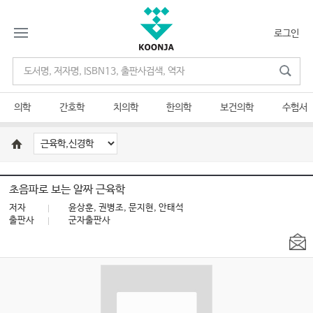
로그인
의학
간호학
치의학
한의학
보건의학
수험서
초음파로 보는 알짜 근육학
저자
윤상훈, 권병조, 문지현, 안태석
출판사
군자출판사