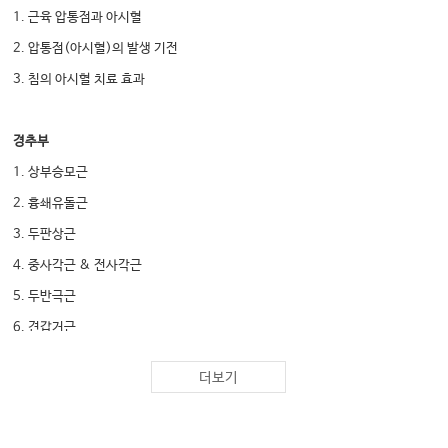
1. 근육 압통점과 아시혈
2. 압통점(아시혈)의 발생 기전
3. 침의 아시혈 치료 효과
경추부
1. 상부승모근
2. 흉쇄유돌근
3. 두판상근
4. 중사각근 & 전사각근
5. 두반극근
6. 견갑거근
더보기
흉부, 견갑대
1. 대흉근