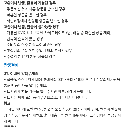
1. 대퇴근막장근
교환이나 반품, 환불이 가능한 경우
- 주문하신 것과 다른 상품을 받으신 경우
2. 대퇴사두근
- 파본인 상품을 받으신 경우
3. 봉공근
- 배송과정에서 손상된 상품을 받으신 경우
교환이나 반품, 환불이 불가능한 경우
4. 햄스트링근육
- 개봉된 DVD, CD-ROM, 카세트테이프 (단, 배송 중 파손된 상품 제외)
5. 슬와근
- 탐독의 흔적이 있는 경우
- 소비자의 실수로 상품이 훼손된 경우
6. 비복근
- 고객님의 주문으로 수입된 해외 도서인 경우
7. 전경골근
- 수령일로 14일 지난 상품의 경우
8. 장지신근
반품절차
9. 후경골근
3일 이내에 알려주세요.
- 책을 받으신 3일 이내에 고객센터 031-943-1888 혹은 1:1 문의게시판을
10. 장지굴근
통해 반품의사를 알려주세요.
11. 장비골근 & 단비골근
- 도서명과 환불 계좌를 알려주시면 빠른 처리 가능합니다.
- 도서는 택배 또는 등기우편으로 보내주시기 바랍니다.
12. 단지굴근
참고
- 14일 이내에 교환/반품/환불 받으실 상품이 회수되어야 하며, 반품과 환불의
경우 상품주문시 면제받으셨던 배송비와 반품배송비까지 고객님께서 부담하시
INDEX
게 됩니다.