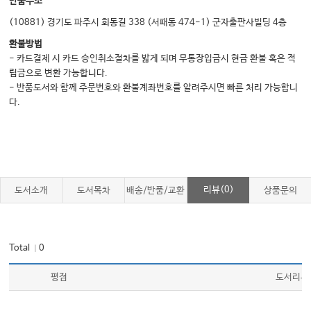
반품주소
(10881) 경기도 파주시 회동길 338 (서패동 474-1) 군자출판사빌딩 4층
환불방법
- 카드결제 시 카드 승인취소절차를 밟게 되며 무통장입금시 현금 환불 혹은 적
립금으로 변환 가능합니다.
- 반품도서와 함께 주문번호와 환불계좌번호를 알려주시면 빠른 처리 가능합니
다.
리뷰(0)
도서소개
도서목차
배송/반품/교환
상품문의
Total
0
｜
평점
도서리뷰