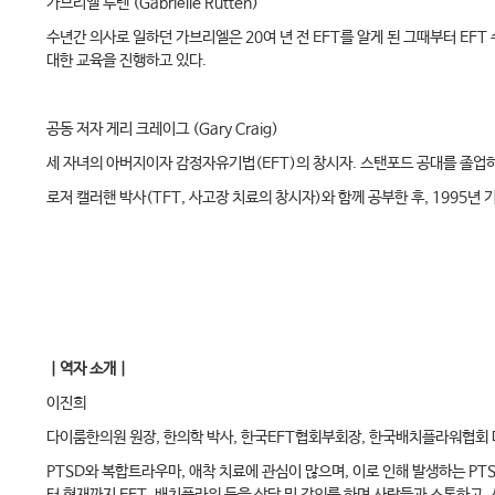
가브리엘 루텐 (Gabriëlle Rutten)
수년간 의사로 일하던 가브리엘은 20여 년 전 EFT를 알게 된 그때부터 EF
대한 교육을 진행하고 있다.
공동 저자 게리 크레이그 (Gary Craig)
세 자녀의 아버지이자 감정자유기법(EFT)의 창시자. 스탠포드 공대를 졸업하
로저 캘러핸 박사(TFT, 사고장 치료의 창시자)와 함께 공부한 후, 1995년
｜역자 소개｜
이진희
다이룸한의원 원장, 한의학 박사, 한국EFT협회부회장, 한국배치플라워협회 
PTSD와 복합트라우마, 애착 치료에 관심이 많으며, 이로 인해 발생하는 PTSD