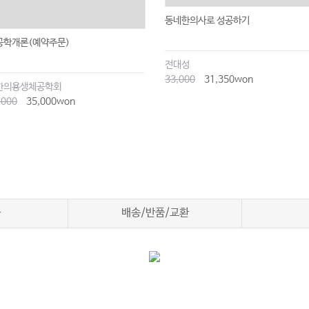
동네한의사로 성공하기
공학개론(예약주문)
전대성
33,000
31,350won
한의용생체공학회
,000
35,000won
차
배송/반품/교환