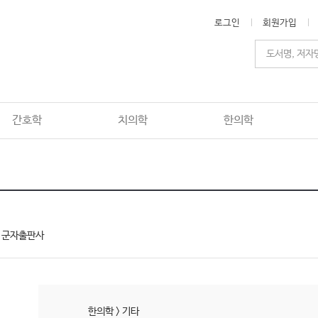
로그인
회원가입
간호학
치의학
한의학
군자출판사
한의학
>
기타