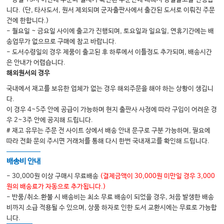
니다. (단, 타사도서, 원서 제외되며 군자출판사에서 출간된 도서로 이뤄진 주문
III. 편두통
건에 한합니다.)
1. 편두통이란?
- 월요일 ~ 금요일 사이에 출고가 진행되며, 토요일과 일요일, 연휴기간에는 배
송업무가 없으므로 구매에 참고 바랍니다.
편두통이 무엇인가요? | 편두통의 증상과 진단기준 | 편두통의 역사와 인문학 |
- 도서수령일의 경우 제품이 출고된 후 하루에서 이틀정도 추가되며, 배송시간
편두통 환자에게 찍힌 사회적 낙인
은 안내가 어렵습니다.
2. 편두통의 기전과 동반질환
해외원서의 경우
편두통의 기전: 편두통은 왜 남다른가요? | 편두통과 정신 건강 | 만성 편두통도
국내에서 재고를 보유한 업체가 없는 경우 해외주문을 해야 하는 상황이 생깁니
나을 수 있나요?
다.
이 경우 4~5주 안에 공급이 가능하며 현지 출판사 사정에 따라 구입이 어려운 경
3. 편두통의 치료 방법
우 2~3주 안에 공지해 드립니다.
내가 먹는 두통약, 진통제? 편두통약? 알고 계신가요? | 트립탄이 효과가 없는
# 재고 유무는 주문 전 사이트 상에서 배송 안내 문구로 구분 가능하며, 필요에
환자들은 어떻게 하나요? | 편두통도 예방이 되나요? | 편두통 예방, 침치료를
따라 전화 문의 주시면 거래처를 통해 다시 한번 국내재고를 확인해 드립니다.
추천합니다
배송비 안내
4. 편두통의 생활관리
- 30,000원 이상 구매시 무료배송
(결제금액이 30,000원 미만일 경우 3,000
편두통 환자에게 운동이 도움이 되나요? | 편두통을 줄여주는 5분 경혈 마사지
원의 배송료가 자동으로 추가됩니다.)
| 편두통 버튼을 끄는 생활 습관 | 두통 씨의 편두통 탈출 일기
- 반품/취소.환불 시 배송비는 최소 무료 배송이 되었을 경우, 처음 발생한 배송
비까지 소급 적용될 수 있으며, 상품 하자로 인한 도서 교환시에는 무료로 가능합
니다.
IV. 군발두통