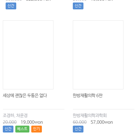
신간
신간
세상에 괜찮은 두통은 없다
한방재활의학 6판
조경하, 차윤경
한방재활의학과학회
20,000
19,000won
60,000
57,000won
신간
베스트
인기
신간