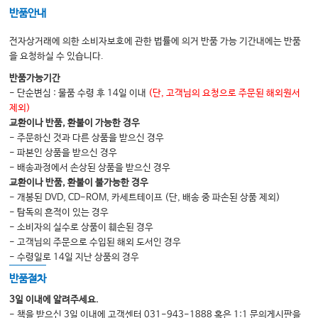
반품안내
군발두통
전자상거래에 의한 소비자보호에 관한 법률에 의거 반품 가능 기간내에는 반품
을 요청하실 수 있습니다.
중간정리-긴장형 두통, 편두통, 군발두통 비교해 보기
반품가능기간
- 단순변심 : 물품 수령 후 14일 이내
(단, 고객님의 요청으로 주문된 해외원서
제외)
V. 약물 과용 두통
교환이나 반품, 환불이 가능한 경우
1. 약물 과용 두통이란?
- 주문하신 것과 다른 상품을 받으신 경우
두통약으로 유발되는 두통이 있다? | 두통약을 자주 먹으면 두통이 더 심해지는
- 파본인 상품을 받으신 경우
이유 | 편두통 환자는 약물 과용 두통에 더 취약하다?
- 배송과정에서 손상된 상품을 받으신 경우
교환이나 반품, 환불이 불가능한 경우
2. 진통제와 통증의 만성화
- 개봉된 DVD, CD-ROM, 카세트테이프 (단, 배송 중 파손된 상품 제외)
진통제를 자주 복용한 사람은 두통과 만성 통증을 겪을 위험이 00배나 증가한다
- 탐독의 흔적이 있는 경우
| 내가 먹는 약, 약물 과용 두통에서 안전할까?
- 소비자의 실수로 상품이 훼손된 경우
- 고객님의 주문으로 수입된 해외 도서인 경우
3. 약물 과용 두통의 치료 방법
- 수령일로 14일 지난 상품의 경우
약물 과용 두통, 한번에 끊어야 하나요? 천천히 끊어야 하나요?
반품절차
Ⅵ 소아청소년의 두통
3일 이내에 알려주세요.
1. 우리 아이 두통 괜찮을까요?
- 책을 받으신 3일 이내에 고객센터 031-943-1888 혹은 1:1 문의게시판을