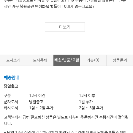
두통이 뇌졸중으로 이어질 수 있을까요? | 첫 두통이 만성화될 확률은? | 진통
제만 자꾸 복용하면 만성화될 확률이 10배가 넘는다고요?
Ⅱ 긴장형 두통
1. 긴장형 두통이란?
더보기
자가체크로 알아보는 긴장형 두통 | 긴장형 두통이 무엇인가요? | 긴장형 두통,
누가 긴장했나요? | 혹시 나도? 긴장형 두통 포인트 체크해 보기 | 자세가 두통
을 만든다? | 긴장형 두통과 스트레스, 어떤 관계일까? | 긴장형 두통과 구분해
야 할 두통 | 긴장형 두통 vs. 편두통
배송/반품/교환
도서소개
도서목차
리뷰(0)
상품문의
2. 정말 무서운 두통, 만성 긴장형 두통
만성 긴장형 두통을 가진 두통 씨의 하루 | 만성 긴장형 두통엔 약이 없다? | 만
배송안내
성 긴장형 두통은 어떻게 생기나요? | 연결된 몸과 마음: 긴장형 두통과 우울증 |
우울과 불안 극복하기
당일출고
3. 긴장형 두통의 치료방법
구분
13시 이전
13시 이후
군자도서
당일출고
1일 추가
긴장형 두통의 약물 치료 가이드 | 긴장형 두통, 약 없이 극복하는 세 가지 방법 |
타사도서
1일 ~ 2일 추가
2일 ~ 3일 추가
긴장형 두통에 침치료 효과, 6개월이나 유지된다고요? | 두통 극복을
고객님께서 급히 필요하신 상품은 별도로 나누어 주문하시면 수령시간이 절약됩
위한 목근육 강화운동 | 긴장형 두통 예방을 위한 바른자세 가이드 | 긴장형 두통
니다.
에 도움되는 생활 관리법
- 당일 13시 이전에 주문과 결제가 확인된 주문건에 대해서 당일출고를 진행합