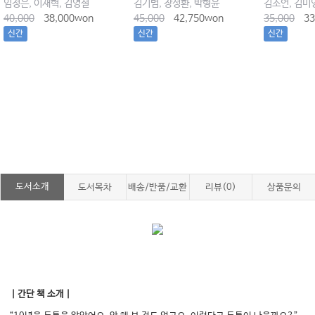
임정은, 이재혁, 김영설
김기범, 장성환, 박형윤
40,000
38,000won
45,000
42,750won
35,000
33
신간
신간
신간
도서소개
도서목차
배송/반품/교환
리뷰(0)
상품문의
｜간단 책 소개｜