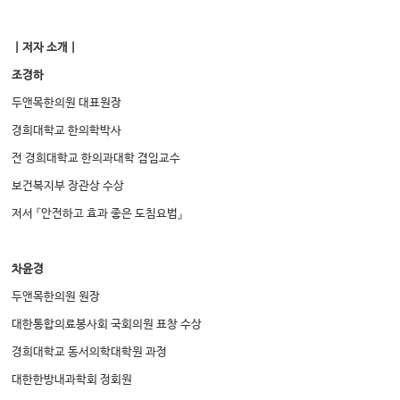
｜저자 소개｜
조경하
두앤목한의원 대표원장
경희대학교 한의학박사
전 경희대학교 한의과대학 겸임교수
보건복지부 장관상 수상
저서 『안전하고 효과 좋은 도침요법』
차윤경
두앤목한의원 원장
대한통합의료봉사회 국회의원 표창 수상
경희대학교 동서의학대학원 과정
대한한방내과학회 정회원