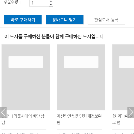
주문수량
바로 구매하기
장바구니 담기
관심도서 등록
이 도서를 구매하신 분들이 함께 구매하신 도서입니다.
GLP-1약물시대의 비만 상
자신만만 병원민원 개정보완
[치과] 실장
담
판
크 편