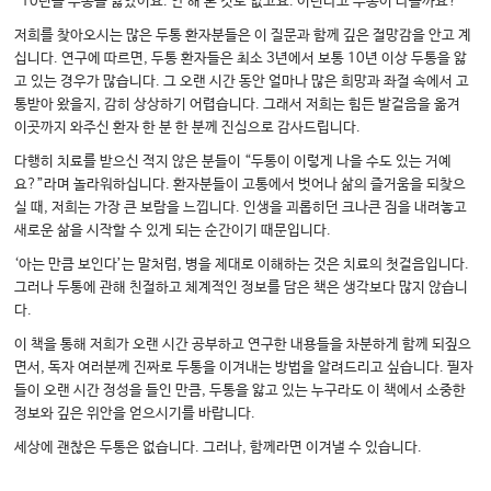
“10년을 두통을 앓았어요. 안 해 본 것도 없고요. 이런다고 두통이 나을까요?”
저희를 찾아오시는 많은 두통 환자분들은 이 질문과 함께 깊은 절망감을 안고 계
십니다. 연구에 따르면, 두통 환자들은 최소 3년에서 보통 10년 이상 두통을 앓
고 있는 경우가 많습니다. 그 오랜 시간 동안 얼마나 많은 희망과 좌절 속에서 고
통받아 왔을지, 감히 상상하기 어렵습니다. 그래서 저희는 힘든 발걸음을 옮겨
이곳까지 와주신 환자 한 분 한 분께 진심으로 감사드립니다.
다행히 치료를 받으신 적지 않은 분들이 “두통이 이렇게 나을 수도 있는 거예
요?”라며 놀라워하십니다. 환자분들이 고통에서 벗어나 삶의 즐거움을 되찾으
실 때, 저희는 가장 큰 보람을 느낍니다. 인생을 괴롭히던 크나큰 짐을 내려놓고
새로운 삶을 시작할 수 있게 되는 순간이기 때문입니다.
‘아는 만큼 보인다’는 말처럼, 병을 제대로 이해하는 것은 치료의 첫걸음입니다.
그러나 두통에 관해 친절하고 체계적인 정보를 담은 책은 생각보다 많지 않습니
다.
이 책을 통해 저희가 오랜 시간 공부하고 연구한 내용들을 차분하게 함께 되짚으
면서, 독자 여러분께 진짜로 두통을 이겨내는 방법을 알려드리고 싶습니다. 필자
들이 오랜 시간 정성을 들인 만큼, 두통을 앓고 있는 누구라도 이 책에서 소중한
정보와 깊은 위안을 얻으시기를 바랍니다.
세상에 괜찮은 두통은 없습니다. 그러나, 함께라면 이겨낼 수 있습니다.