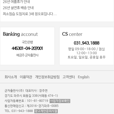
26년 여륨휴가 안내
26년 설연휴 배송 안내
최소침습 도침치료 3쇄 정오표입니다....
Banking
acconut
CS
center
국민은행
031.943.1888
445301-04-207001
평일 09:00~18:00 / 점심
12:00~13:00
예금주 군자출판사
토요일, 일요일, 공휴일 휴무
회사소개
이용약관
개인정보취급방침
고객센터
English
군자출판사(주)
대표이사 : 장주연
경기도 파주시 회동길 338(서패동 474-1)
사업자등록번호 : 101-81-80719
사업자정보확인
통신판매업신고 : 제2016-경기파주-0085
TEL. 031-943-1888
광고제안문의사절