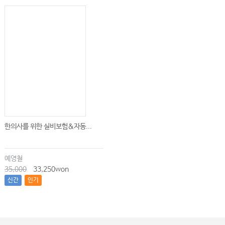
한의사를 위한 실비보험&자동...
예영철
35,000
33,250won
신간
인기