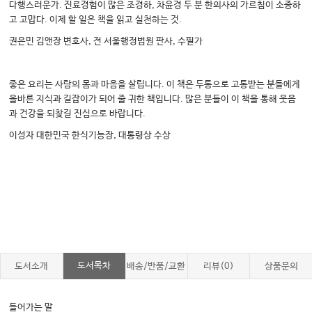
다행스러운가. 진료경험이 많은 조경하, 차윤경 두 분 한의사의 가르침이 소중하
고 고맙다. 이제 할 일은 책을 읽고 실천하는 것.
권은민 김앤장 변호사, 전 서울행정법원 판사, 수필가
좋은 요리는 사람의 몸과 마음을 살립니다. 이 책은 두통으로 고통받는 분들에게
올바른 지식과 길잡이가 되어 줄 귀한 책입니다. 많은 분들이 이 책을 통해 웃음
과 건강을 되찾길 진심으로 바랍니다.
이성자 대한민국 한식기능장, 대통령상 수상
도서목차
도서소개
배송/반품/교환
리뷰(0)
상품문의
들어가는 말