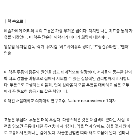
｜책 속으로｜
예술가에게 머리와 목의 고통은 가장 무거운 짐이다. 하지만 나는 치료를 통해 자
유를 되찾았다. 이 책은 단순한 의학서가 아니라 희망의 대본이다.
왕용범 뮤지컬 감독·작가. 뮤지컬 ‘베르사이유의 장미’, ‘프랑켄슈타인’, ‘벤허’
연출
이 책은 두통의 종류와 원인을 쉽고 체계적으로 설명하며, 저자들의 풍부한 한의
학 치료 경험을 바탕으로 집에서 시도할 수 있는 실용적인 관리법까지 제시합니
다. 두통으로 고생하는 이들과, 언제 찾아올지 모를 두통을 대비하고 싶은 모두
에게 꼭 필요한 응급키트 같은 책입니다.
이재건 서울대학교 의과대학 연구교수, Nature neuroscience 1저자
고통은 무섭다. 두통은 더욱 무섭다. 다행스러운 것은 해결책이 있다는 사실. 이
책을 읽으면 두통에 대한 두려움이 사라진다. 약을 먹지 않아도, 침을 맞지 않아
도 고통에서 벗어나는 길이 있다. 자율훈련법만 따라 해도 도움이 된다. 얼마나