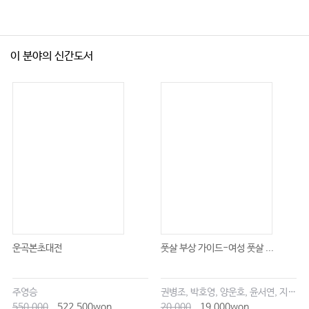
이 분야의 신간도서
운곡본초대전
풋살 부상 가이드-여성 풋살 ...
주영승
권병조, 박호영, 양운호, 윤서연, 지현우
550,000
522,500won
20,000
19,000won