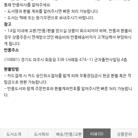
통해 반품의사를 알려주세요.
우리 아이 두통 위험하지 않을까요? | 소아청소년기의 두통은 성인의 두통으로
- 도서명과 환불 계좌를 알려주시면 빠른 처리 가능합니다.
이어질 수 있습니다
- 도서는 택배 또는 등기우편으로 보내주시기 바랍니다.
참고
- 14일 이내에 교환/반품/환불 받으실 상품이 회수되어야 하며, 반품과 환불의
2. 소아청소년의 두통과 성인 두통의 차이점
경우 상품주문시 면제받으셨던 배송비와 반품배송비까지 고객님께서 부담하시
“엄마, 배가 아파요” 소아청소년의 두통, 성인과 다릅니다 | 어른과 어린이 편두
게 됩니다.
통 환자의 차이점 | 두통이 없어도 편두통일 수 있다고요?
반품주소
3. 소아청소년의 두통 치료 방법
(10881) 경기도 파주시 회동길 338 (서패동 474-1) 군자출판사빌딩 4층
어린이 두통의 약물치료 가이드 | 소아청소년 두통의 관리와 치료
환불방법
- 카드결제 시 카드 승인취소절차를 밟게 되며 무통장입금시 현금 환불 혹은 적
립금으로 변환 가능합니다.
Ⅶ 후두신경통
- 반품도서와 함께 주문번호와 환불계좌번호를 알려주시면 빠른 처리 가능합니
다.
1. 후두신경통이란?
베개를 베기 힘들어요: 뒤통수가 예민한 당신의 두통 | 후두신경통 진단하기
2. 후두신경통 예방과 치료 방법
후두신경통 예방하기 | 후두신경통의 한의치료법
리뷰(0)
도서소개
도서목차
배송/반품/교환
상품문의