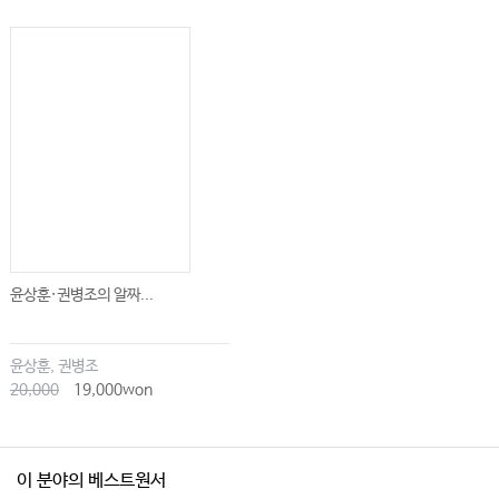
윤상훈·권병조의 알짜...
윤상훈, 권병조
20,000
19,000won
이 분야의 베스트원서