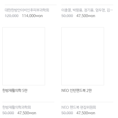
대한한방안이비인후피부과학회
이충열, 박왕용, 정기용, 엄두영, 김창업
120,000
114,000won
50,000
47,500won
한방재활의학 5판
NEO 인턴핸드북 2판
한방재활의학과학회
NEO 핸드북 편집위원회
50,000
47,500won
50,000
47,500won