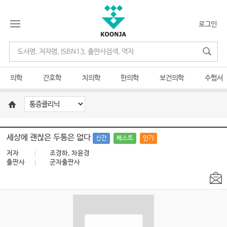
로그인
의학
간호학
치의학
한의학
보건의학
수험서
세상에 괜찮은 두통은 없다
신간
베스트
인기
저자
조경하, 차윤경
출판사
군자출판사