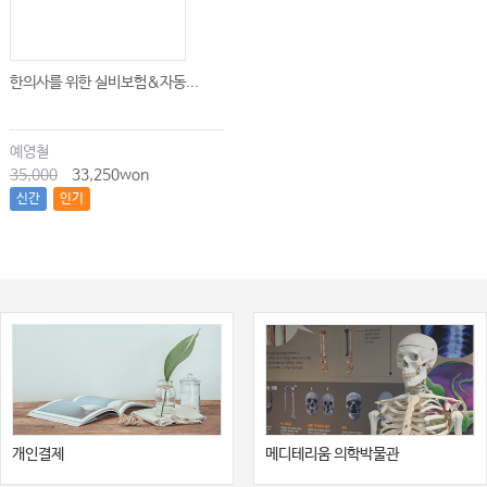
한의사를 위한 실비보험&자동...
예영철
35,000
33,250won
신간
인기
개인결제
메디테리움 의학박물관