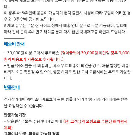
국내에서 재고를 보유한 업체가 없는 경우 해외주문을 해야 하는 상황이 생깁니
2. 팔꿈치 내측상과염(골프 엘보)
다.
이 경우 4~5주 안에 공급이 가능하며 현지 출판사 사정에 따라 구입이 어려운 경
우 2~3주 안에 공지해 드립니다.
Chapter 05 손목
# 재고 유무는 주문 전 사이트 상에서 배송 안내 문구로 구분 가능하며, 필요에
1. 손목 요골측의 통증
따라 전화 문의 주시면 거래처를 통해 다시 한번 국내재고를 확인해 드립니다.
2. 손목의 염좌 후 통증: 손목 배측
배송비 안내
- 30,000원 이상 구매시 무료배송
(결제금액이 30,000원 미만일 경우 3,000
Chapter 06 손바닥
원의 배송료가 자동으로 추가됩니다.)
- 반품/취소.환불 시 배송비는 최소 무료 배송이 되었을 경우, 처음 발생한 배송
1. 수근관증후군
비까지 소급 적용될 수 있으며, 상품 하자로 인한 도서 교환시에는 무료로 가능합
니다.
Chapter 07 손가락
반품안내
1. 방아쇠수지
전자상거래에 의한 소비자보호에 관한 법률에 의거 반품 가능 기간내에는 반품
을 요청하실 수 있습니다.
반품가능기간
- 단순변심 : 물품 수령 후 14일 이내
(단, 고객님의 요청으로 주문된 해외원서
Part 3. 요추하지
제외)
Chapter 01 Lumbar
교환이나 반품, 환불이 가능한 경우