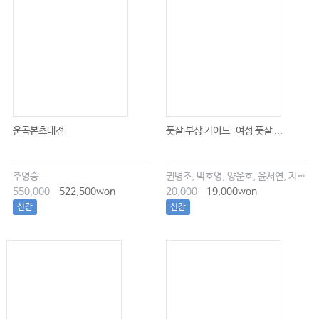
운곡본초대전
풋살 부상 가이드-여성 풋살 ...
주영승
권병조, 박호영, 양운호, 윤서연, 지현우
550,000
522,500won
20,000
19,000won
신간
신간