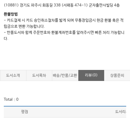
(10881) 경기도 파주시 회동길 338 (서패동 474-1) 군자출판사빌딩 4층
Chapter 03 무릎
환불방법
- 카드결제 시 카드 승인취소절차를 밟게 되며 무통장입금시 현금 환불 혹은 적
1. 무릎 질환의 개요
립금으로 변환 가능합니다.
2. 무릎 바깥쪽, 대퇴측면의 치료 포인트 - 장경인대증후군
- 반품도서와 함께 주문번호와 환불계좌번호를 알려주시면 빠른 처리 가능합니
3. 거위발건염과 활액낭염
다.
4. 슬개건염
5. 내측 측부인대 손상
Chapter 04 발목과 종아리
리뷰(0)
도서소개
도서목차
배송/반품/교환
상품문의
1. 종아리 통증(근경련)
2. 아킬레스건염
Total
0
｜
3. 족저근막염
4. 발목터널증후군
평점
도서리뷰
5. 발목염좌