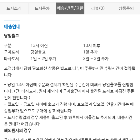
배송/반품/교환
도서소개
도서목차
리뷰(0)
상품문의
Chapter 02 흉추
1. 등 통증(흉추 능형근)
배송안내
당일출고
Chapter 03 어깨
구분
13시 이전
13시 이후
군자도서
당일출고
1일 추가
1. 삼각근하활액낭염(어깨가 쑤시고 아플 때)
타사도서
1일 ~ 2일 추가
2일 ~ 3일 추가
2. 극상건 손상(견봉하 활액낭염)
고객님께서 급히 필요하신 상품은 별도로 나누어 주문하시면 수령시간이 절약됩
3. 이두근 손상(이두근 장두)
니다.
4. 극하근 손상(어깨 뒤쪽이 아프다)
- 당일 13시 이전에 주문과 결제가 확인된 주문건에 대해서 당일출고를 진행합
니다. (단, 타사도서, 원서 제외되며 군자출판사에서 출간된 도서로 이뤄진 주문
5. 견쇄관절의 염좌
건에 한합니다.)
6. 오십견(유착성 활막염)
- 월요일 ~ 금요일 사이에 출고가 진행되며, 토요일과 일요일, 연휴기간에는 배
송업무가 없으므로 구매에 참고 바랍니다.
- 도서수령일의 경우 제품이 출고된 후 하루에서 이틀정도 추가되며, 배송시간
Chapter 04 팔꿈치
은 안내가 어렵습니다.
해외원서의 경우
1. 외측상과염(테니스 엘보)