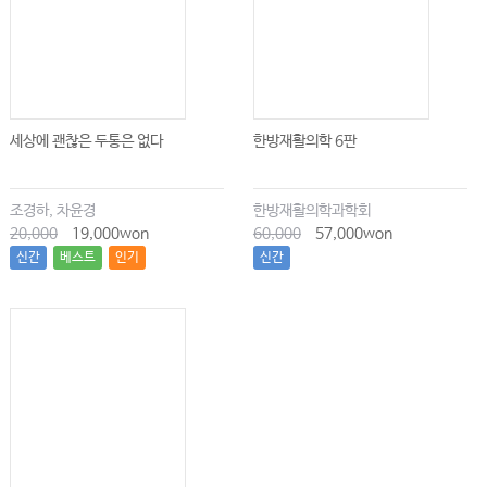
세상에 괜찮은 두통은 없다
한방재활의학 6판
조경하, 차윤경
한방재활의학과학회
20,000
19,000won
60,000
57,000won
신간
베스트
인기
신간