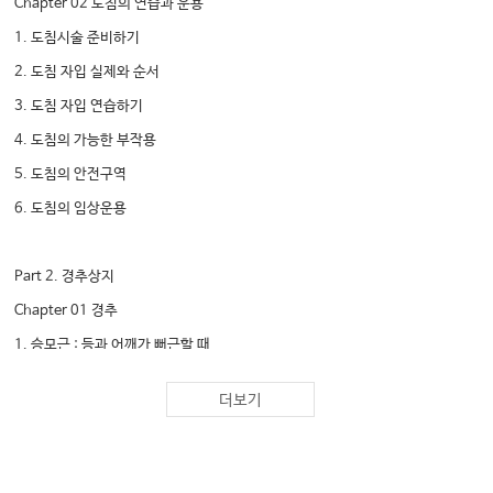
Chapter 02 도침의 연습과 운용
1. 도침시술 준비하기
2. 도침 자입 실제와 순서
3. 도침 자입 연습하기
4. 도침의 가능한 부작용
5. 도침의 안전구역
6. 도침의 임상운용
Part 2. 경추상지
Chapter 01 경추
1. 승모근 : 등과 어깨가 뻐근할 때
2. 경추 후면
더보기
3. 경추 측면
4. 경추 심부 치료 시 발생할 수 있는 부작용
5. 긴장성 두통과 후두신경통