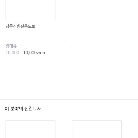
당문진병실용도보
왕대유
10,000
10,000won
이 분야의 신간도서