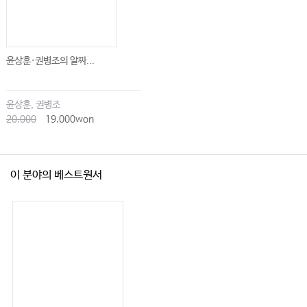
윤상훈·권병조의 알짜...
윤상훈, 권병조
20,000
19,000won
이 분야의 베스트원서