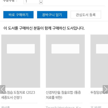
주문수량
바로 구매하기
장바구니 담기
관심도서 등록
이 도서를 구매하신 분들이 함께 구매하신 도서입니다.
최소침습 도침치료 (2023
신경차단술.침술요법 (통증
두침임상해부 
세종도서 선정!)
치료를 위한)