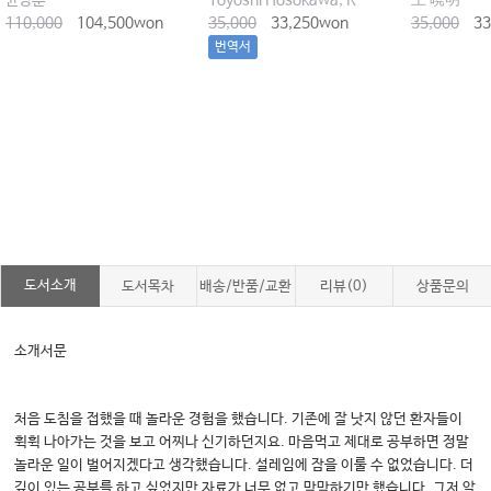
윤상훈
Toyoshi Hosokawa, Keisou Ishimaru
王 暁明
110,000
104,500won
35,000
33,250won
35,000
33
번역서
도서소개
도서목차
배송/반품/교환
리뷰(0)
상품문의
소개서문
처음 도침을 접했을 때 놀라운 경험을 했습니다. 기존에 잘 낫지 않던 환자들이
휙휙 나아가는 것을 보고 어찌나 신기하던지요. 마음먹고 제대로 공부하면 정말
놀라운 일이 벌어지겠다고 생각했습니다. 설레임에 잠을 이룰 수 없었습니다. 더
깊이 있는 공부를 하고 싶었지만 자료가 너무 없고 막막하기만 했습니다. 그저 알