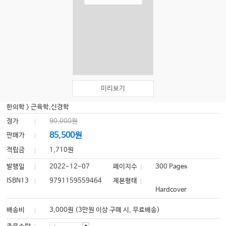
미리보기
한의학
>
근육학,신경학
정가
90,000원
85,500원
판매가
적립금
1,710원
발행일
2022-12-07
페이지수
300 Pages
ISBN13
9791159559464
제본형태
Hardcover
배송비
3,000원 (3만원 이상 구매 시, 무료배송)