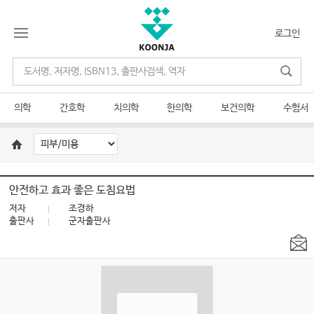
로그인
의학
간호학
치의학
한의학
보건의학
수험서
안전하고 효과 좋은 도침요법
저자
조경하
출판사
군자출판사