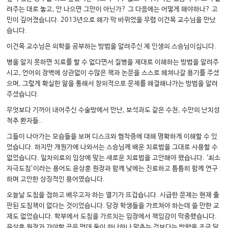
려주는 대로 놓고, 안 나으면 그만이 아닌가? 그 다음에는 어떻게 해야하나? 고
민이 깊어졌습니다. 2013년으로 해가 막 바뀌었을 무렵 이건목 교수님을 만났
습니다.
이건목 교수님은 의학을 공부하는 방법을 알려주신 제 인생의 스승님이십니다.
병을 알지 못하면 치료를 할 수 없다면서 질병을 제대로 이해하는 방법을 알려주
시고, 언어의 장벽에 상관없이 수많은 책과 논문을 스스로 헤쳐나갈 용기를 주셨
으며, 그렇게 확실한 앎을 통해서 창의적으로 문제를 해결해나가는 방법을 알려
주셨습니다.
무엇보다 기꺼이 내어주신 수술방에서 만난, 보석과도 같은 수천, 수만의 난치성
척추 환자들..
그들이 나아가는 모습들을 보며 디스크와 협착증에 대해 명확하게 이해할 수 있
었습니다. 하지만 개원가에 나와서는 스승님께 배운 치료법을 그대로 사용할 수
없었습니다. 일차의료의 임상에 맞는 새로운 치료법을 고안해야 했습니다. ‘최소
자극도침’이라는 용어도 윤상훈 원장과 함께 낮에는 진료하고 틈틈히 함께 연구
하며 고안한 상징적인 용어였습니다.
오늘날 도침을 접하고 배우고자 하는 열기가 뜨겁습니다. 시급한 문제는 현재 출
판된 도침책이 없다는 것이었습니다. 당장 학생들을 가르쳐야 하는데 쓸 만한 교
재도 없었습니다. 학부에서 도침을 가르치는 입장에서 책임감이 막중했습니다.
윤상훈 원장과 가야할 곳은 먼데 둘이 하나하나 맞추는 것보다는 방향을 조금 달