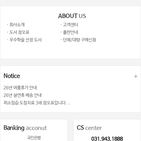
ABOUT
US
· 회사소개
· 고객센터
· 도서 정오표
· 출판안내
· 우수학술 선정 도서
· 단체/대량 구매신청
Notice
26년 여륨휴가 안내
26년 설연휴 배송 안내
최소침습 도침치료 3쇄 정오표입니다....
Banking
acconut
CS
center
국민은행
031.943.1888