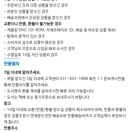
- 주문하신 것과 다른 상품을 받으신 경우
1. 요통의 진단
- 파본인 상품을 받으신 경우
2. 비특이적인 요통
- 배송과정에서 손상된 상품을 받으신 경우
교환이나 반품, 환불이 불가능한 경우
3. 흉요근막의 손상: 요추염좌의 단골손님
- 개봉된 DVD, CD-ROM, 카세트테이프 (단, 배송 중 파손된 상품 제외)
4. 극상인대 / 극간인대의 손상
- 탐독의 흔적이 있는 경우
- 소비자의 실수로 상품이 훼손된 경우
5. 만성요통의 접근 - 다열근 손상의 치료
- 고객님의 주문으로 수입된 해외 도서인 경우
6. 후관절증후군: 요추 퇴행의 건널목
- 수령일로 14일 지난 상품의 경우
7. 천장관절통: 요추 퇴행의 건널목
반품절차
8. 디스크와 협착증의 치료
3일 이내에 알려주세요.
- 책을 받으신 3일 이내에 고객센터 031-943-1888 혹은 1:1 문의게시판을
통해 반품의사를 알려주세요.
Chapter 02 Hip & Pelvis
- 도서명과 환불 계좌를 알려주시면 빠른 처리 가능합니다.
- 도서는 택배 또는 등기우편으로 보내주시기 바랍니다.
1. 대전자 통증 증후군
참고
2. 좌골신경포착
- 14일 이내에 교환/반품/환불 받으실 상품이 회수되어야 하며, 반품과 환불의
경우 상품주문시 면제받으셨던 배송비와 반품배송비까지 고객님께서 부담하시
3. 엉덩이 통증: 좌골 점액낭염
게 됩니다.
4. 대퇴골두 무혈성 괴사증과 고관절통
반품주소