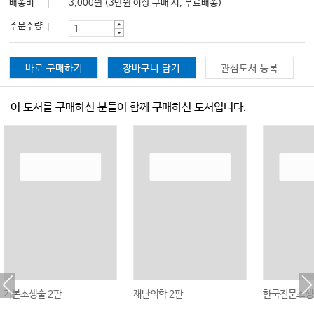
배송비
3,000원 (3만원 이상 구매 시, 무료배송)
주문수량
바로 구매하기
장바구니 담기
관심도서 등록
이 도서를 구매하신 분들이 함께 구매하신 도서입니다.
기본소생술 2판
재난의학 2판
한국전문소생