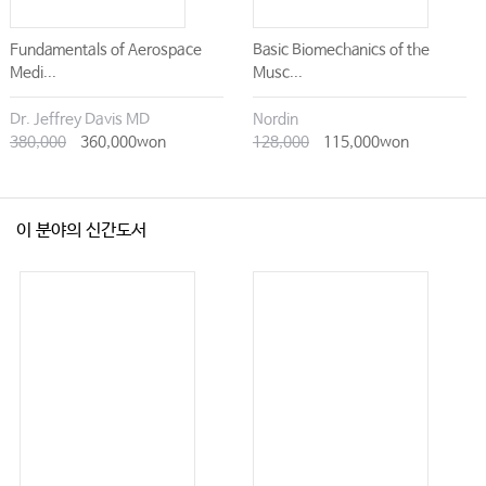
Fundamentals of Aerospace
Basic Biomechanics of the
Medi...
Musc...
Dr. Jeffrey Davis MD
Nordin
380,000
360,000won
128,000
115,000won
이 분야의 신간도서