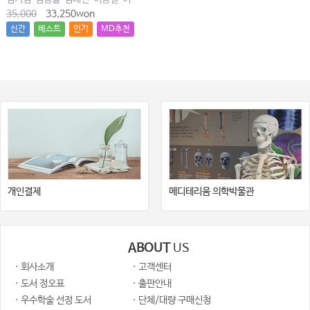
35,000
33,250won
신간
베스트
인기
MD추천
개인결제
메디테리움 의학박물관
ABOUT
US
· 회사소개
· 고객센터
· 도서 정오표
· 출판안내
· 우수학술 선정 도서
· 단체/대량 구매신청