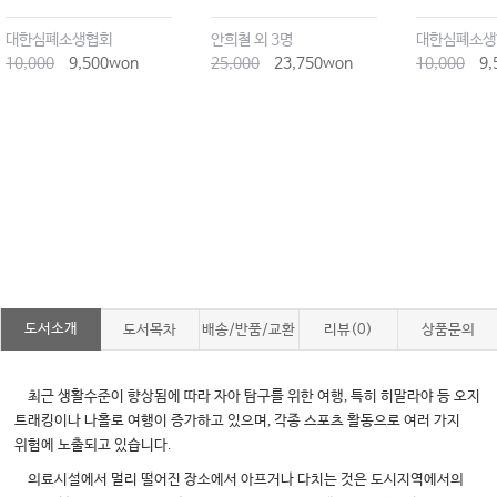
대한심폐소생협회
안희철 외 3명
대한심폐소생
10,000
9,500won
25,000
23,750won
10,000
9,
도서소개
도서목차
배송/반품/교환
리뷰(0)
상품문의
,
최근 생활수준이 향상됨에 따라 자아 탐구를 위한 여행
특히 히말라야 등 오지
,
트래킹이나 나홀로 여행이 증가하고 있으며
각종 스포츠 활동으로 여러 가지
.
위험에 노출되고 있습니다
의료시설에서 멀리 떨어진 장소에서 아프거나 다치는 것은 도시지역에서의