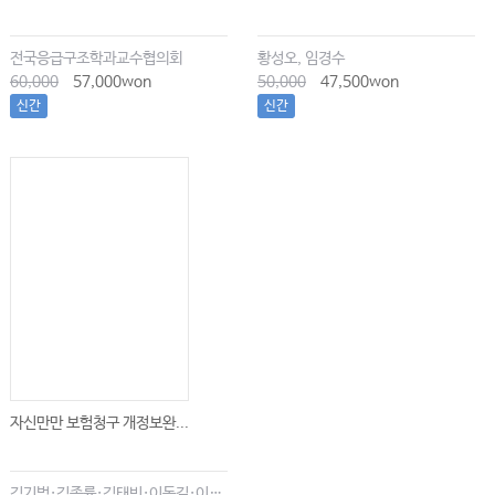
전국응급구조학과교수협의회
황성오, 임경수
60,000
57,000won
50,000
47,500won
신간
신간
자신만만 보험청구 개정보완...
김기범·김종률·김태빈·이동길·이창현·최윤종