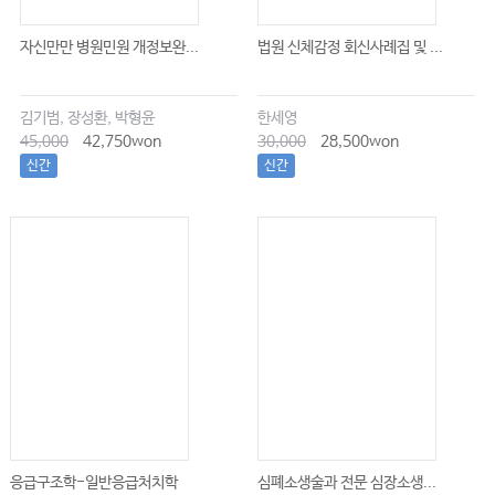
자신만만 병원민원 개정보완...
법원 신체감정 회신사례집 및 ...
김기범, 장성환, 박형윤
한세영
45,000
42,750won
30,000
28,500won
신간
신간
응급구조학-일반응급처치학
심폐소생술과 전문 심장소생...