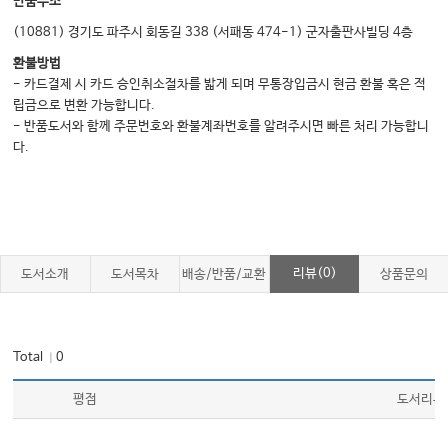
반품주소
(10881) 경기도 파주시 회동길 338 (서패동 474-1) 군자출판사빌딩 4층
환불방법
- 카드결제 시 카드 승인취소절차를 밟게 되며 무통장입금시 현금 환불 혹은 적
립금으로 변환 가능합니다.
- 반품도서와 함께 주문번호와 환불계좌번호를 알려주시면 빠른 처리 가능합니
다.
리뷰(0)
도서소개
도서목차
배송/반품/교환
상품문의
Total
0
｜
평점
도서리뷰