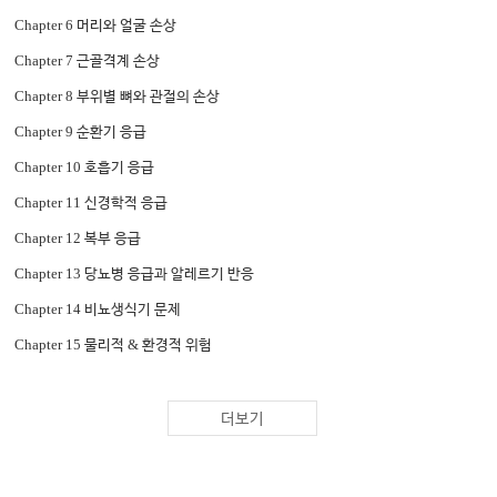
Chapter 6
머리와 얼굴 손상
Chapter 7
근골격계 손상
Chapter 8
부위별 뼈와 관절의 손상
Chapter 9
순환기 응급
Chapter 10
호흡기 응급
Chapter 11
신경학적 응급
Chapter 12
복부 응급
Chapter 13
당뇨병 응급과 알레르기 반응
Chapter 14
비뇨생식기 문제
Chapter 15
&
물리적
환경적 위험
Chapter 16
,
독
독소 그리고 독성 식물
Chapter 17
,
동물 교상
사람 교상
더보기
Chapter 18
곤충과 절지동물에 의한 교상과 자상
Chapter 19
수상 응급