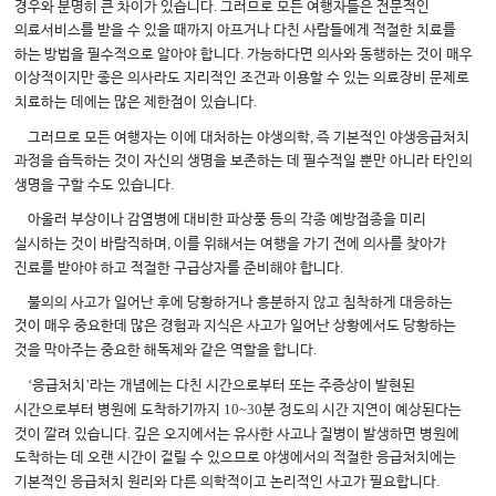
.
경우와 분명히 큰 차이가 있습니다
그러므로 모든 여행자들은 전문적인
의료서비스를 받을 수 있을 때까지 아프거나 다친 사람들에게 적절한 치료를
.
하는 방법을 필수적으로 알아야 합니다
가능하다면 의사와 동행하는 것이 매우
이상적이지만 좋은 의사라도 지리적인 조건과 이용할 수 있는 의료장비 문제로
.
치료하는 데에는 많은 제한점이 있습니다
,
그러므로 모든 여행자는 이에 대처하는 야생의학
즉 기본적인 야생응급처치
과정을 습득하는 것이 자신의 생명을 보존하는 데 필수적일 뿐만 아니라 타인의
.
생명을 구할 수도 있습니다
아울러 부상이나 감염병에 대비한 파상풍 등의 각종 예방접종을 미리
,
실시하는 것이 바람직하며
이를 위해서는 여행을 가기 전에 의사를 찾아가
.
진료를 받아야 하고 적절한 구급상자를 준비해야 합니다
불의의 사고가 일어난 후에 당황하거나 흥분하지 않고 침착하게 대응하는
것이 매우 중요한데 많은 경험과 지식은 사고가 일어난 상황에서도 당황하는
.
것을 막아주는 중요한 해독제와 같은 역할을 합니다
‘
’
응급처치
라는 개념에는 다친 시간으로부터 또는 주증상이 발현된
10~30
시간으로부터 병원에 도착하기까지
분 정도의 시간 지연이 예상된다는
.
것이 깔려 있습니다
깊은 오지에서는 유사한 사고나 질병이 발생하면 병원에
도착하는 데 오랜 시간이 걸릴 수 있으므로 야생에서의 적절한 응급처치에는
.
기본적인 응급처치 원리와 다른 의학적이고 논리적인 사고가 필요합니다