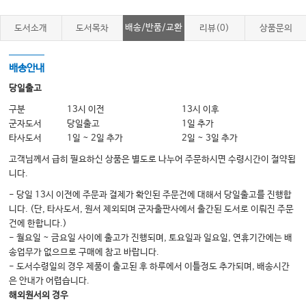
배송/반품/교환
도서소개
도서목차
리뷰(0)
상품문의
A:
부록
심폐소생술 기초
B:
부록
응급처치 장비 및 물품
배송안내
C:
부록
식수 소독
당일출고
D:
부록
수액과 전해질 보충
구분
13시 이전
13시 이후
군자도서
E:
당일출고
1일 추가
부록
생존율의 향상
타사도서
1일 ~ 2일 추가
2일 ~ 3일 추가
고객님께서 급히 필요하신 상품은 별도로 나누어 주문하시면 수령시간이 절약됩
니다.
- 당일 13시 이전에 주문과 결제가 확인된 주문건에 대해서 당일출고를 진행합
니다. (단, 타사도서, 원서 제외되며 군자출판사에서 출간된 도서로 이뤄진 주문
건에 한합니다.)
- 월요일 ~ 금요일 사이에 출고가 진행되며, 토요일과 일요일, 연휴기간에는 배
송업무가 없으므로 구매에 참고 바랍니다.
- 도서수령일의 경우 제품이 출고된 후 하루에서 이틀정도 추가되며, 배송시간
은 안내가 어렵습니다.
해외원서의 경우