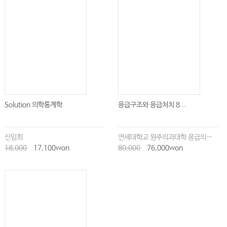
Solution 의학통계학
응급구조와 응급처치 8...
신임희
연세대학교 원주의과대학 응급의학교실
18,000
17,100won
80,000
76,000won