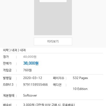
미리보기
의학
>
내과
>
내과
정가
40,000원
38,000원
판매가
적립금
760원
발행일
2020-03-12
페이지수
532 Pages
ISBN13
9791159555466
에디션
10 Edition
제본형태
Softcover
배송비
3,000원 (3만원 이상 구매 시, 무료배송)