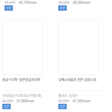
45,000
42,750won
30,000
28,500won
신간
신간
응급구조학-일반응급처치학
심폐소생술과 전문 심장소생...
전국응급구조학과교수협의회
황성오, 임경수
60,000
57,000won
50,000
47,500won
신간
신간