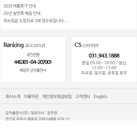
26년 여륨휴가 안내
26년 설연휴 배송 안내
최소침습 도침치료 3쇄 정오표입니다....
Banking
acconut
CS
center
국민은행
031.943.1888
445301-04-207001
평일 09:00~18:00 / 점심
12:00~13:00
예금주 군자출판사
토요일, 일요일, 공휴일 휴무
회사소개
이용약관
개인정보취급방침
고객센터
English
군자출판사(주)
대표이사 : 장주연
경기도 파주시 회동길 338(서패동 474-1)
사업자등록번호 : 101-81-80719
사업자정보확인
통신판매업신고 : 제2016-경기파주-0085