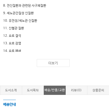
8. 전신질환과 관련된 사구체질환
9. 세뇨관간질성 신질환
10. 유전성/세뇨관 신질환
11. 신혈관 질환
12. 요로 결석
13. 요로 감염
14. 요로 폐쇄
15. 신장 및 요로 종양
더보기
[내분비내과]
1. 서론
2. 뇌하수체 전엽 질환
배송/반품/교환
도서소개
도서목차
리뷰(0)
상품문의
3. 뇌하수체 후엽 질환
4. 갑상선 질환
배송안내