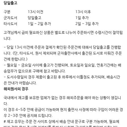
5. 부갑상선 질환
당일출고
6. 대사성 골질환
구분
13시 이전
13시 이후
군자도서
당일출고
1일 추가
7. 크롬친화세포종/갈색세포종
타사도서
1일 ~ 2일 추가
2일 ~ 3일 추가
8. 부신피질 질환
고객님께서 급히 필요하신 상품은 별도로 나누어 주문하시면 수령시간이 절약됩
9. 성발달 이상
니다.
10. 당뇨병
- 당일 13시 이전에 주문과 결제가 확인된 주문건에 대해서 당일출고를 진행합
니다. (단, 타사도서, 원서 제외되며 군자출판사에서 출간된 도서로 이뤄진 주문
11. 저혈당
건에 한합니다.)
12. 고지혈증
- 월요일 ~ 금요일 사이에 출고가 진행되며, 토요일과 일요일, 연휴기간에는 배
송업무가 없으므로 구매에 참고 바랍니다.
13. 비만
- 도서수령일의 경우 제품이 출고된 후 하루에서 이틀정도 추가되며, 배송시간
은 안내가 어렵습니다.
해외원서의 경우
국내에서 재고를 보유한 업체가 없는 경우 해외주문을 해야 하는 상황이 생깁니
다.
이 경우 4~5주 안에 공급이 가능하며 현지 출판사 사정에 따라 구입이 어려운 경
우 2~3주 안에 공지해 드립니다.
# 재고 유무는 주문 전 사이트 상에서 배송 안내 문구로 구분 가능하며, 필요에