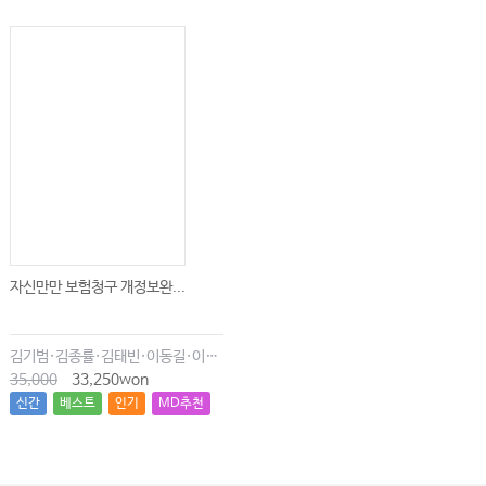
자신만만 보험청구 개정보완...
김기범·김종률·김태빈·이동길·이창현·최윤종
35,000
33,250won
신간
베스트
인기
MD추천