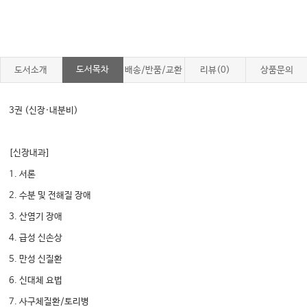
도서목차
도서소개
배송/반품/교환
리뷰(0)
상품문의
3권 (신장·내분비)
[신장내과]
1. 서론
2. 수분 및 전해질 장애
3. 산염기 장애
4. 급성 신손상
5. 만성 신질환
6. 신대체 요법
7. 사구체질환/토리병