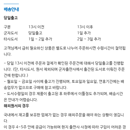
CHAPTER 24 Acute Respiratory Distress Syndrome 390
배송안내
SECTION IX. RESPIRATORY MANAGEMENT
당일출고
CHAPTER 25 Oxygen Inhalation 411
CHAPTER 26 Noninvasive Ventilation 428
구분
13시 이전
13시 이후
CHAPTER 27 Conventional Mechanical Ventilation 441
군자도서
당일출고
1일 추가
CHAPTER 28 The Ventilator-Dependent Patient 456
타사도서
1일 ~ 2일 추가
2일 ~ 3일 추가
CHAPTER 29 Ventilator-Associated Pneumonia 471
고객님께서 급히 필요하신 상품은 별도로 나누어 주문하시면 수령시간이 절약됩
CHAPTER 30 Discontinuing Mechanical Ventilation 485
니다.
SECTION X. ACID-BASE DISORDERS
CHAPTER 31 Acid-Base Analysis 499
- 당일 13시 이전에 주문과 결제가 확인된 주문건에 대해서 당일출고를 진행합
CHAPTER 32 Lactic Acidosis and Ketoacidosis 511
니다. (단, 타사도서, 원서 제외되며 군자출판사에서 출간된 도서로 이뤄진 주문
건에 한합니다.)
CHAPTER 33 Metabolic Alkalosis 526
- 월요일 ~ 금요일 사이에 출고가 진행되며, 토요일과 일요일, 연휴기간에는 배
SECTION XI. RENAL & ELECTROLYTE DISORDERS
송업무가 없으므로 구매에 참고 바랍니다.
CHAPTER 34 Acute Kidney Injury 537
- 도서수령일의 경우 제품이 출고된 후 하루에서 이틀정도 추가되며, 배송시간
CHAPTER 35 Sodium 552Contents xi
은 안내가 어렵습니다.
CHAPTER 36 Potassium 568
해외원서의 경우
CHAPTER 37 Magnesium 580
CHAPTER 38 Calcium and Phosphorus 590
국내에서 재고를 보유한 업체가 없는 경우 해외주문을 해야 하는 상황이 생깁니
SECTION XII. THE ABDOMEN & PELVIS
다.
CHAPTER 39 Liver Failure 605
이 경우 4~5주 안에 공급이 가능하며 현지 출판사 사정에 따라 구입이 어려운 경