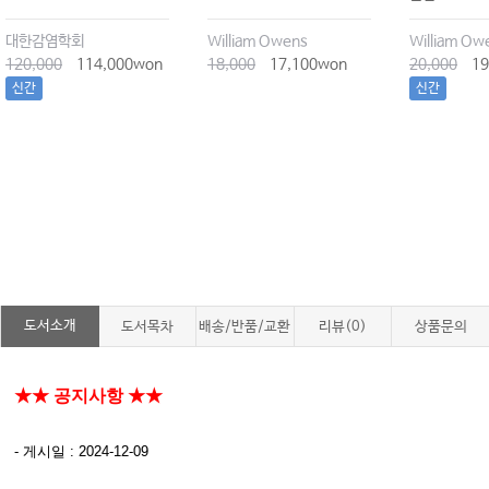
대한감염학회
William Owens
William Ow
120,000
114,000won
18,000
17,100won
20,000
19
신간
신간
도서소개
도서목차
배송/반품/교환
리뷰(0)
상품문의
★★ 공지사항 ★★
- 게시일 : 2024-12-09