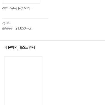
간호 조무사 실전 모의...
김선옥
23,000
21,850won
이 분야의 베스트원서