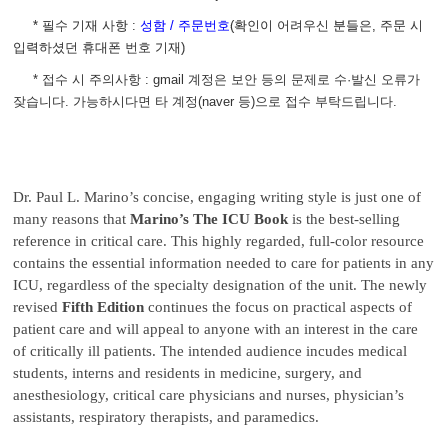
* 필수 기재 사항
:
성함 / 주문번호
(
확인이 어려우신 분들은, 주문 시
입력하셨던 휴대폰 번호 기재)
* 접수 시 주의사항 : gmail 계정은 보안 등의 문제로 수·발신 오류가
잦습니다. 가능하시다면 타 계정(naver 등)으로 접수 부탁드립니다.
Dr. Paul L. Marino’s concise, engaging writing style is just one of
many reasons that
Marino’s The ICU Book
is the best-selling
reference in critical care. This highly regarded, full-color resource
contains the essential information needed to care for patients in any
ICU, regardless of the specialty designation of the unit. The newly
revised
Fifth Edition
continues the focus on practical aspects of
patient care and will appeal to anyone with an interest in the care
of critically ill patients. The intended audience incudes medical
students, interns and residents in medicine, surgery, and
anesthesiology, critical care physicians and nurses, physician’s
assistants, respiratory therapists, and paramedics.