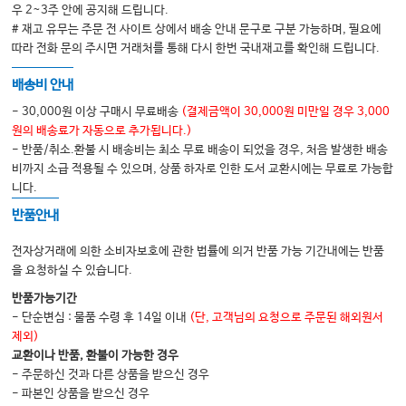
CHAPTER 40 Acute Pancreatitis 618
우 2~3주 안에 공지해 드립니다.
# 재고 유무는 주문 전 사이트 상에서 배송 안내 문구로 구분 가능하며, 필요에
CHAPTER 41 Abdominal Infections in the ICU 627
따라 전화 문의 주시면 거래처를 통해 다시 한번 국내재고를 확인해 드립니다.
CHAPTER 42 Urinary Tract Infections in the ICU 639
SECTION XIII. AL TERED BODY TEMPERATURE
배송비 안내
CHAPTER 43 Thermoregulatory Disorders 647
CHAPTER 44 Fever in the ICU 660
- 30,000원 이상 구매시 무료배송
(결제금액이 30,000원 미만일 경우 3,000
SECTION XIV. NERVOUS SYSTEM DISORDERS
원의 배송료가 자동으로 추가됩니다.)
CHAPTER 45 Disorders of Consciousness 677
- 반품/취소.환불 시 배송비는 최소 무료 배송이 되었을 경우, 처음 발생한 배송
비까지 소급 적용될 수 있으며, 상품 하자로 인한 도서 교환시에는 무료로 가능합
CHAPTER 46 Disorders of Movement 693
니다.
CHAPTER 47 Acute Stroke in the ICU 708
SECTION XV. NUTRITION & METABOLISM
반품안내
CHAPTER 48 Nutritional Requirements 727
CHAPTER 49 Enteral Nutrition 742
전자상거래에 의한 소비자보호에 관한 법률에 의거 반품 가능 기간내에는 반품
CHAPTER 50 Parenteral Nutrition 758
을 요청하실 수 있습니다.
CHAPTER 51 Adrenal and Thyroid Dysfunction 768
반품가능기간
SECTION XVI. OVERDOSES & POISONS
- 단순변심 : 물품 수령 후 14일 이내
(단, 고객님의 요청으로 주문된 해외원서
CHAPTER 52 Pharmaceutical Drug Overdoses 781
제외)
CHAPTER 53 Nonpharmaceutical Poisons 796xii Contents
교환이나 반품, 환불이 가능한 경우
SECTION XVII. APPENDICES
- 주문하신 것과 다른 상품을 받으신 경우
Appendix 1 Units and Conversions 809
- 파본인 상품을 받으신 경우