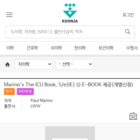
로그인
의학
간호학
치의학
한의학
보건의학
수험서
Marino`s The ICU Book, 5/e(IE) ◎ E-BOOK 제공(개별신청)
인기
MD추천
저자
Paul Marino
출판사
LWW