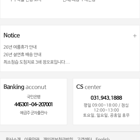
Notice
26년 여륨휴가 안내
26년 설연휴 배송 안내
최소침습 도침치료 3쇄 정오표입니다....
Banking
acconut
CS
center
국민은행
031.943.1888
445301-04-207001
평일 09:00~18:00 / 점심
12:00~13:00
예금주 군자출판사
토요일, 일요일, 공휴일 휴무
회사소개
이용약관
개인정보취급방침
고객센터
English