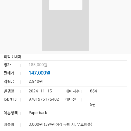
의학
>
내과
정가
185,000원
147,000원
판매가
적립금
2,940원
발행일
2024-11-15
페이지수
864
ISBN13
9781975176402
에디션
5판
제본형태
Paperback
배송비
3,000원 (3만원 이상 구매 시, 무료배송)