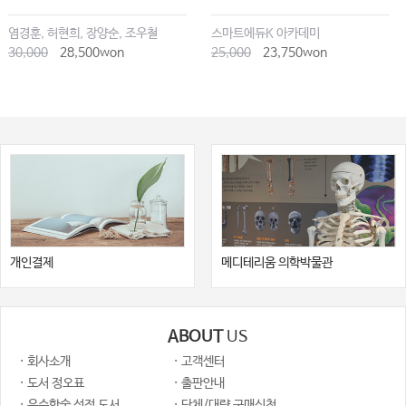
염경훈, 허현희, 장양순, 조우철
스마트에듀K 아카데미
30,000
28,500won
25,000
23,750won
개인결제
메디테리움 의학박물관
ABOUT
US
· 회사소개
· 고객센터
· 도서 정오표
· 출판안내
· 우수학술 선정 도서
· 단체/대량 구매신청