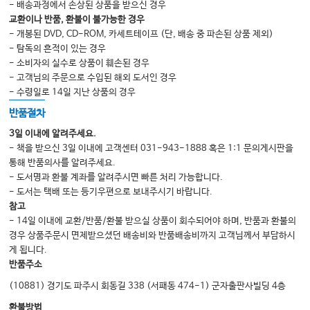
Appendix 2 Selected Reference Ranges 814
- 배송과정에서 손상된 상품을 받으신 경우
Appendix 3 The Body Fantastic 818
교환이나 반품, 환불이 불가능한 경우
Index 821
- 개봉된 DVD, CD-ROM, 카세트테이프 (단, 배송 중 파손된 상품 제외)
- 탐독의 흔적이 있는 경우
- 소비자의 실수로 상품이 훼손된 경우
- 고객님의 주문으로 수입된 해외 도서인 경우
- 수령일로 14일 지난 상품의 경우
반품절차
3일 이내에 알려주세요.
- 책을 받으신 3일 이내에 고객센터 031-943-1888 혹은 1:1 문의게시판을
통해 반품의사를 알려주세요.
- 도서명과 환불 계좌를 알려주시면 빠른 처리 가능합니다.
- 도서는 택배 또는 등기우편으로 보내주시기 바랍니다.
참고
- 14일 이내에 교환/반품/환불 받으실 상품이 회수되어야 하며, 반품과 환불의
경우 상품주문시 면제받으셨던 배송비와 반품배송비까지 고객님께서 부담하시
게 됩니다.
반품주소
(10881) 경기도 파주시 회동길 338 (서패동 474-1) 군자출판사빌딩 4층
환불방법