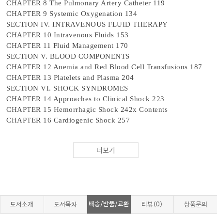
CHAPTER 8 The Pulmonary Artery Catheter 119
CHAPTER 9 Systemic Oxygenation 134
SECTION IV. INTRAVENOUS FLUID THERAPY
CHAPTER 10 Intravenous Fluids 153
CHAPTER 11 Fluid Management 170
SECTION V. BLOOD COMPONENTS
CHAPTER 12 Anemia and Red Blood Cell Transfusions 187
CHAPTER 13 Platelets and Plasma 204
SECTION VI. SHOCK SYNDROMES
CHAPTER 14 Approaches to Clinical Shock 223
CHAPTER 15 Hemorrhagic Shock 242x Contents
CHAPTER 16 Cardiogenic Shock 257
CHAPTER 17 Inflammatory Shock Syndromes 271
SECTION VII. CARDIAC DISORDERS
더보기
CHAPTER 18 Acute Heart Failure(s) 291
CHAPTER 19 Tachyarrhythmias 307
CHAPTER 20 Acute Coronary Syndromes 326
CHAPTER 21 Cardiac Arrest 343
SECTION VIII. RESPIRATORY DISORDERS
배송/반품/교환
도서소개
도서목차
리뷰(0)
상품문의
CHAPTER 22 Acute Pulmonary Embolism 361
CHAPTER 23 Asthma and COPD in the ICU 374