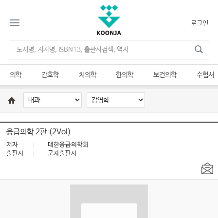
로그인
의학
간호학
치의학
한의학
보건의학
수험서
응급의학 2판 (2Vol)
저자
대한응급의학회
출판사
군자출판사