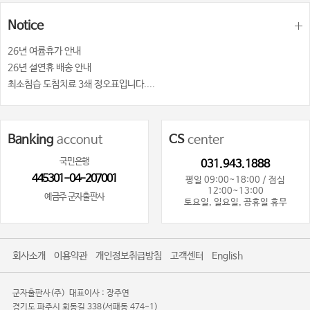
13 뱀 교상 • 1987
Notice
14 해양동물에 의한 손상 • 1994
15 버섯 중독 • 2002
26년 여륨휴가 안내
26년 설연휴 배송 안내
16 독초 • 2009
최소침습 도침치료 3쇄 정오표입니다....
17 남극의학 • 2018
18 우주의학 • 2026
20 응급 상처관리
Banking
acconut
CS
center
01 상처의 평가 • 2033
국민은행
031.943.1888
445301-04-207001
02 상처의 전처치 • 2039
평일 09:00~18:00 / 점심
12:00~13:00
예금주 군자출판사
03 창상의 봉합방법 • 2044
토요일, 일요일, 공휴일 휴무
04 얼굴과 두피의 열상 • 2070
05 팔, 손, 손끝과 손톱손상 • 2081
회사소개
이용약관
개인정보취급방침
고객센터
English
06 다리와 발의 열상 • 2094
07 연부 조직 내의 이물질 • 2102
군자출판사(주)
대표이사 : 장주연
08 천자창과 동물 교상 • 2109
경기도 파주시 회동길 338(서패동 474-1)