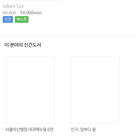
03 코 질환과 부비동염 • 1568
Gilbert 52e
04 얼굴 및 턱 질환 • 1575
60,000
54,000won
신간
베스트
05 구강 및 치과 응급 • 1585
06 경부 및 상부 기도의 감염과 질환 • 1605
07 기도장비의 합병증 • 1616
이 분야의 신간도서
17 피부 응급
01 피부질환에 대한 일반적 접근 • 1625
02 일반적인 피부질환 • 1635
03 얼굴과 두피 질환 • 1639
04 손, 발, 사지의 질환 • 1650
05 샅굴부위 및 접히는 부위의 피부 질환 • 1660
18 중독 응급
01 중독 환자의 일반적인 치료 • 1667
02 삼환계 항우울제 • 1675
서울아산병원 내과매뉴얼 6판
인구, 양보다 질
03 신항우울제와 세로토닌 증후군 • 1685