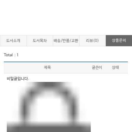
01 급성신손상 • 735
02 횡문근융해증 • 743
03 신부전 및 투석 환자에서의 응급상황 • 750
04 요로감염 • 761
05 남성 생식기관 장애 • 765
상품문의
도서소개
도서목차
배송/반품/교환
리뷰(0)
06 요로결석 질환과 혈뇨의 감별 • 774
Total
1
｜
07 비뇨기계 시술의 합병증 • 790
09 내분비 응급
제목
글쓴이
상태
01 당뇨 • 797
비밀글입니다.
02 당뇨성 케톤산증 • 821
03 고삼투압성 고혈당상태 • 834
04 알코올성 케톤산증 • 838
05 갑상샘 기능장애 • 842
06 부신부전 • 850
10 혈액 및 종양 응급