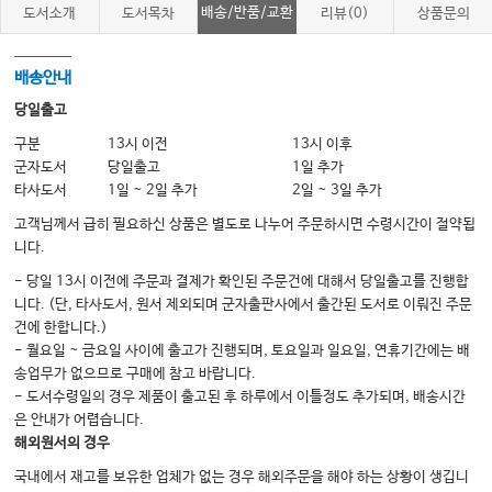
배송/반품/교환
도서소개
도서목차
리뷰(0)
상품문의
06 아나필락시스와 급성 알레르기 반응 • 161
07 산-염기장애 • 171
배송안내
08 혈액 가스 분석 • 184
당일출고
09 수액 및 전해질 요법 • 198
구분
13시 이전
13시 이후
군자도서
당일출고
1일 추가
10 심장리듬 장애 • 211
타사도서
1일 ~ 2일 추가
2일 ~ 3일 추가
11 항부정맥제와 항고혈압제 • 262
고객님께서 급히 필요하신 상품은 별도로 나누어 주문하시면 수령시간이 절약됩
12 혈압상승제와 심근수축제 • 278
니다.
13 성인호흡곤란증후군(ARDS) • 283
- 당일 13시 이전에 주문과 결제가 확인된 주문건에 대해서 당일출고를 진행합
니다. (단, 타사도서, 원서 제외되며 군자출판사에서 출간된 도서로 이뤄진 주문
04 응급 술기
건에 한합니다.)
01 기도관리 및 기관삽관 • 289
- 월요일 ~ 금요일 사이에 출고가 진행되며, 토요일과 일요일, 연휴기간에는 배
02 외과적 기도관리 • 309
송업무가 없으므로 구매에 참고 바랍니다.
- 도서수령일의 경우 제품이 출고된 후 하루에서 이틀정도 추가되며, 배송시간
03 침습적 및 비침습적 기계환기 • 316
은 안내가 어렵습니다.
04 정맥로 확보 • 329
해외원서의 경우
05 혈역학적 감시 • 339
국내에서 재고를 보유한 업체가 없는 경우 해외주문을 해야 하는 상황이 생깁니