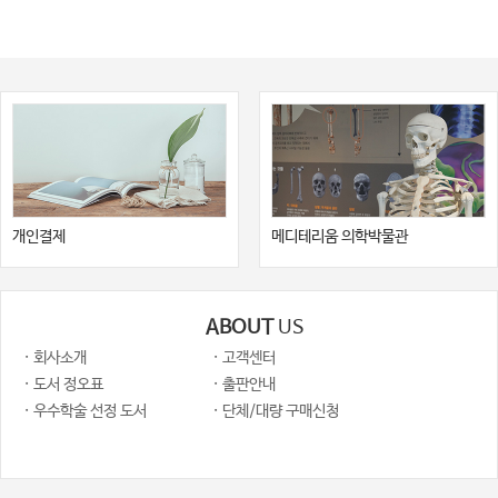
33 독성정보시스템 • 1874
19 환경 응급
01 동상 및 국소 한랭손상 • 1883
02 저체온증 • 1888
03 열에 관련된 응급질환 • 1893
04 열화상 • 1898
05 화학화상 • 1911
개인결제
메디테리움 의학박물관
06 전기 및 낙뢰 손상 • 1921
07 여행자 질환 • 1935
ABOUT
US
08 고소증후군 • 1947
· 회사소개
· 고객센터
09 익수 • 1962
· 도서 정오표
· 출판안내
10 압력 손상과 잠수 합병증 • 1966
· 우수학술 선정 도서
· 단체/대량 구매신청
11 일산화탄소 중독 • 1975
12 곤충교상 및 자상 • 1983