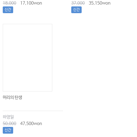
18 디지탈리스 글리코시드 • 1784
18,000
17,100won
37,000
35,150won
신간
신간
19 베타차단제 • 1789
20 칼슘차단제 • 1795
21 항고혈압약물 • 1800
22 항경련제 • 1804
23 철분 • 1817
24 탄화수소물과 휘발성 용제 • 1821
25 부식제 • 1826
26 농약 • 1830
27 항콜린제 • 1846
28 금속과 준금속 • 1850
머리의 탄생
29 시안화물 등 화학물질 • 1857
30 항생제 • 1862
하영일
50,000
47,500won
31 이상색소혈증 • 1865
신간
32 해독제의 이용 및 비축 • 1868