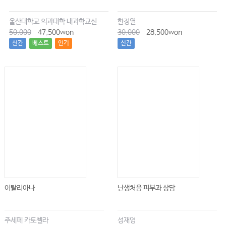
04 모노아민 산화효소 억제제 • 1695
울산대학교 의과대학 내과학교실
한정열
05 항정신병제 • 1700
50,000
47,500won
30,000
28,500won
06 리튬 • 1709
신간
베스트
인기
신간
07 바비투레이트 • 1715
08 벤조디아제핀 • 1719
09 기타 수면진정제 • 1724
10 알코올 • 1732
11 아편유사제 • 1742
12 코카인, 암페타민, 마리화나 • 1747
13 환각제 • 1752
14 살리실산 • 1758
15 아세트아미노펜 • 1763
이탈리아나
난생처음 피부과 상담
16 비스테로이드성 항염증제 • 1771
17 테오필린, 니코틴 • 1778
주세페 카토첼라
성재영