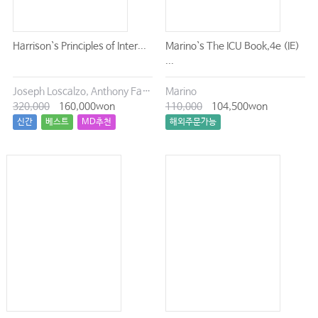
01 응급실에서의 신경학적 검사 • 1365
02 두통과 얼굴 통증 • 1376
Harrison`s Principles of Inter...
Marino`s The ICU Book,4e (IE)
...
03 어지럼증과 현훈 • 1385
04 의식변화와 혼수 • 1391
Joseph Loscalzo, Anthony Fauci, Dennis Kasper, Stephen Hauser, Dan Longo, J. Larry Jameson
Marino
320,000
160,000won
110,000
104,500won
05 뇌혈관 질환 • 1402
신간
베스트
MD추천
해외주문가능
06 실조와 보행 장애 • 1415
07 성인의 발작과 간질 중첩증 • 1421
08 급성 말초신경 질환 • 1431
09 만성 신경질환 • 1449
10 중추신경계 감염 • 1462