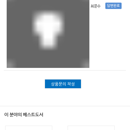
답변완료
최문수
01 빈혈과 출혈 환자의 진단 • 857
02 후천성 출혈 질환 • 863
03 응고장애 • 874
04 혈우병과 폰 빌레브란트 병 • 878
05 유전적 용혈성 빈혈 • 886
06 후천적 용혈성 빈혈 • 897
07 수혈요법 • 911
08 항응고제, 항혈소판제와 섬유소 용해제 • 927
09 악성종양의 합병증 • 940
상품문의 작성
11 감염 응급
01 파상풍 • 955
02 공수병 • 959
이 분야의 베스트도서
03 말라리아 • 963
04 기생충 • 968