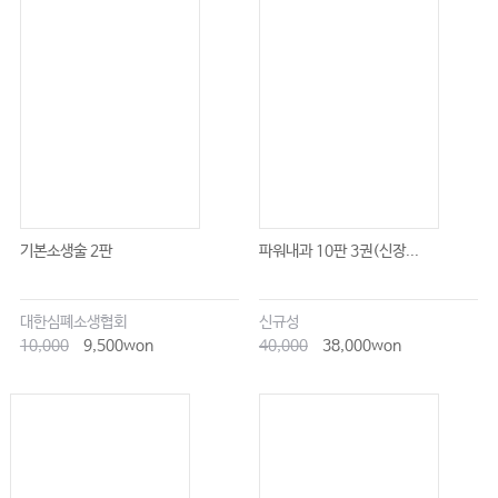
05 성병 • 971
06 독소충격증후군 • 977
07 흔한 바이러스 감염증 • 980
08 사람면역결핍바이러스 감염 • 987
09 감염성 심내막염 • 995
10 식품 매개성 및 수인성 질병 • 1002
11 인수전염병 • 1008
12 연부조직 감염 • 1014
기본소생술 2판
파워내과 10판 3권(신장...
13 법정 감염병 • 1020
14 감염 역학조사 • 1036
대한심폐소생협회
신규성
10,000
9,500won
40,000
38,000won
15 응급실에서 항생제의 적절한 사용 • 1045
16 병원 내 감염과 관리 • 1049
17 응급의료진의 병원 내 감염 • 1063
12 부인 및 산과 응급
01 비정상 자궁출혈 • 1073