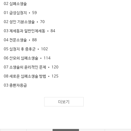
02 심폐소생술
01 급성심정지 • 59
02 성인 기본소생술 • 70
03 제세동과 일반인제세동 • 84
04 전문소생술 • 88
05 심정지 후 증후군 • 102
06 산모의 심폐소생술 • 114
07 소생술의 윤리적인 문제 • 120
08 새로운 심폐소생술 방법 • 125
03 중환자응급
01 쇼크의 분류와 치료원칙 • 133
더보기
02 저혈량성 쇼크 • 140
03 패혈성 쇼크 • 145
04 심장성 쇼크 • 153
05 신경성 쇼크 • 158