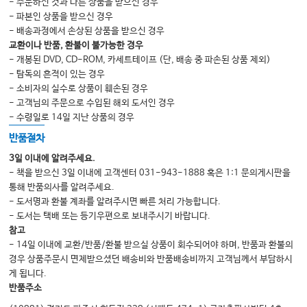
12 비침습적인 심장 영상검사 • 491
- 주문하신 것과 다른 상품을 받으신 경우
- 파본인 상품을 받으신 경우
06 호흡기 응급
- 배송과정에서 손상된 상품을 받으신 경우
01 주요 호흡기 증상 및 징후 • 507
교환이나 반품, 환불이 불가능한 경우
- 개봉된 DVD, CD-ROM, 카세트테이프 (단, 배송 중 파손된 상품 제외)
02 객혈 • 518
- 탐독의 흔적이 있는 경우
03 급성 기관지염과 상기도 감염 • 523
- 소비자의 실수로 상품이 훼손된 경우
- 고객님의 주문으로 수입된 해외 도서인 경우
04 폐렴과 폐침윤 • 529
- 수령일로 14일 지난 상품의 경우
05 농흉과 폐농양 • 544
반품절차
06 결핵 • 549
3일 이내에 알려주세요.
07 자연성 및 의인성 기흉 • 559
- 책을 받으신 3일 이내에 고객센터 031-943-1888 혹은 1:1 문의게시판을
통해 반품의사를 알려주세요.
08 급성 천식 • 566
- 도서명과 환불 계좌를 알려주시면 빠른 처리 가능합니다.
09 만성폐쇄폐질환 • 574
- 도서는 택배 또는 등기우편으로 보내주시기 바랍니다.
참고
- 14일 이내에 교환/반품/환불 받으실 상품이 회수되어야 하며, 반품과 환불의
07 소화기 응급
경우 상품주문시 면제받으셨던 배송비와 반품배송비까지 고객님께서 부담하시
게 됩니다.
01 급성 복통 • 585
반품주소
02 구토, 설사 및 변비 • 592