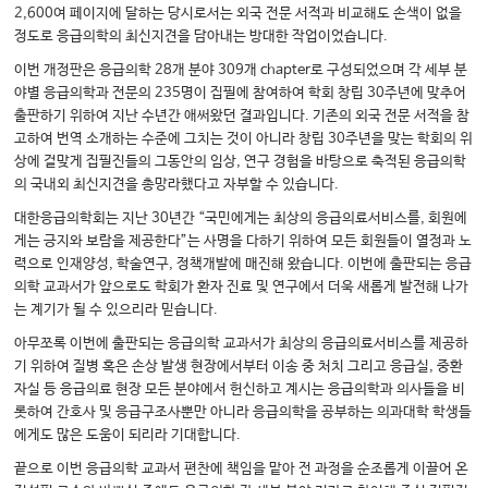
2,600여 페이지에 달하는 당시로서는 외국 전문 서적과 비교해도 손색이 없을
정도로 응급의학의 최신지견을 담아내는 방대한 작업이었습니다.
이번 개정판은 응급의학 28개 분야 309개 chapter로 구성되었으며 각 세부 분
야별 응급의학과 전문의 235명이 집필에 참여하여 학회 창립 30주년에 맞추어
출판하기 위하여 지난 수년간 애써왔던 결과입니다. 기존의 외국 전문 서적을 참
고하여 번역 소개하는 수준에 그치는 것이 아니라 창립 30주년을 맞는 학회의 위
상에 걸맞게 집필진들의 그동안의 임상, 연구 경험을 바탕으로 축적된 응급의학
의 국내외 최신지견을 총망라했다고 자부할 수 있습니다.
대한응급의학회는 지난 30년간 “국민에게는 최상의 응급의료서비스를, 회원에
게는 긍지와 보람을 제공한다”는 사명을 다하기 위하여 모든 회원들이 열정과 노
력으로 인재양성, 학술연구, 정책개발에 매진해 왔습니다. 이번에 출판되는 응급
의학 교과서가 앞으로도 학회가 환자 진료 및 연구에서 더욱 새롭게 발전해 나가
는 계기가 될 수 있으리라 믿습니다.
아무쪼록 이번에 출판되는 응급의학 교과서가 최상의 응급의료서비스를 제공하
기 위하여 질병 혹은 손상 발생 현장에서부터 이송 중 처치 그리고 응급실, 중환
자실 등 응급의료 현장 모든 분야에서 헌신하고 계시는 응급의학과 의사들을 비
롯하여 간호사 및 응급구조사뿐만 아니라 응급의학을 공부하는 의과대학 학생들
에게도 많은 도움이 되리라 기대합니다.
끝으로 이번 응급의학 교과서 편찬에 책임을 맡아 전 과정을 순조롭게 이끌어 온