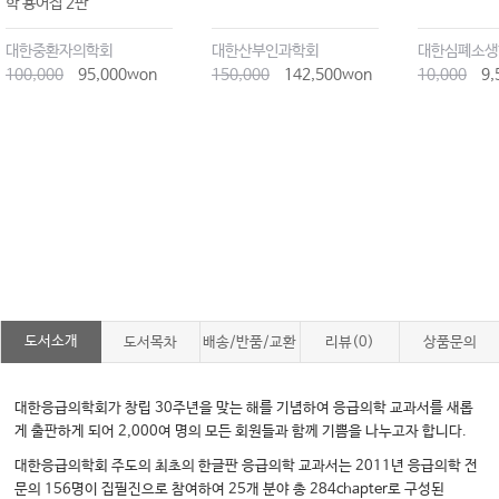
학 용어집 2판
대한중환자의학회
대한산부인과학회
대한심폐소생
100,000
95,000won
150,000
142,500won
10,000
9,
도서소개
도서목차
배송/반품/교환
리뷰(0)
상품문의
대한응급의학회가 창립 30주년을 맞는 해를 기념하여 응급의학 교과서를 새롭
게 출판하게 되어 2,000여 명의 모든 회원들과 함께 기쁨을 나누고자 합니다.
대한응급의학회 주도의 최초의 한글판 응급의학 교과서는 2011년 응급의학 전
문의 156명이 집필진으로 참여하여 25개 분야 총 284chapter로 구성된