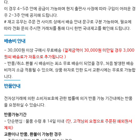
다.
06 심박조율 및 삽입형 제세동기 • 351
이 경우 4~5주 안에 공급이 가능하며 현지 출판사 사정에 따라 구입이 어려운 경
07 고압산소치료 • 359
우 2~3주 안에 공지해 드립니다.
# 재고 유무는 주문 전 사이트 상에서 배송 안내 문구로 구분 가능하며, 필요에
05 순환기 응급
따라 전화 문의 주시면 거래처를 통해 다시 한번 국내재고를 확인해 드립니다.
01 흉통 • 367
배송비 안내
02 급성심장동맥증후군 • 376
- 30,000원 이상 구매시 무료배송
(결제금액이 30,000원 미만일 경우 3,000
03 가능성이 낮은 급성 심장동맥증후군 • 403
원의 배송료가 자동으로 추가됩니다.)
04 실신 • 409
- 반품/취소.환불 시 배송비는 최소 무료 배송이 되었을 경우, 처음 발생한 배송
비까지 소급 적용될 수 있으며, 상품 하자로 인한 도서 교환시에는 무료로 가능합
05 심부전과 급성폐부종 • 419
니다.
06 판막응급 • 433
반품안내
07 심근병증 및 심막질환 • 439
전자상거래에 의한 소비자보호에 관한 법률에 의거 반품 가능 기간내에는 반품
08 폐색전증 • 454
을 요청하실 수 있습니다.
09 고혈압 • 464
반품가능기간
10 대동맥 박리와 동맥류 • 471
- 단순변심 : 물품 수령 후 14일 이내
(단, 고객님의 요청으로 주문된 해외원서
제외)
11 혈전성 정맥염과 폐쇄성 동맥 질환 • 476
교환이나 반품, 환불이 가능한 경우