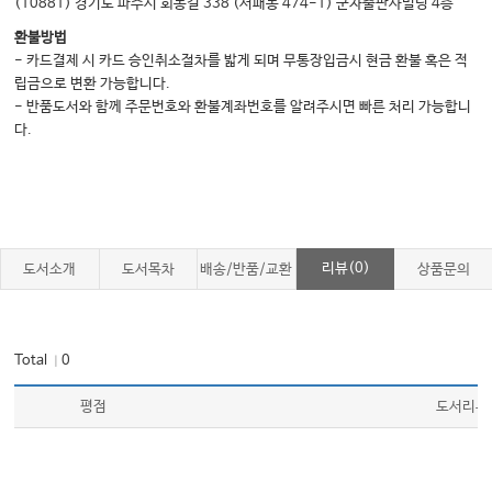
(10881) 경기도 파주시 회동길 338 (서패동 474-1) 군자출판사빌딩 4층
03 위장관 출혈 • 606
환불방법
04 식도 응급 및 이물질 삼킴 • 614
- 카드결제 시 카드 승인취소절차를 밟게 되며 무통장입금시 현금 환불 혹은 적
립금으로 변환 가능합니다.
05 소화성 궤양 질환 및 위염 • 627
- 반품도서와 함께 주문번호와 환불계좌번호를 알려주시면 빠른 처리 가능합니
06 충수돌기염 • 633
다.
07 게실염 및 대장염증질환 • 638
08 장폐색 • 653
09 항문직장 질환 • 659
10 성인과 소아에서의 탈장 • 672
리뷰(0)
도서소개
도서목차
배송/반품/교환
상품문의
11 담낭염 및 담도계 질환 • 678
12 췌장염 • 685
Total
0
13 간질환 • 692
｜
14 소화기 치료 술기 및 장치 • 715
평점
도서리뷰
15 수술 후 합병증 • 721
08 신장과 비뇨기 응급