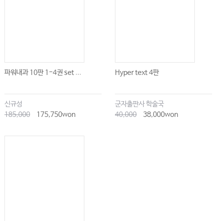
02 비임신 여성에서의 복통과 골반통 • 1084
03 자궁외임신과 임신 첫 20주 내 응급상황 • 1090
04 임신 20주 이후와 산후 응급상황 • 1101
05 임신 시 동반되는 질환 • 1113
파워내과 10판 1-4권 set ...
Hyper text 4판
06 응급분만 • 1125
07 외음질염 • 1139
신규성
군자출판사 학술국
08 골반염증질환 • 1148
185,000
175,750won
40,000
38,000won
13 소아 응급
01 소아 소생술 • 1159
02 신생아의 소생술 • 1172
03 소아의 기도 확보와 유지 • 1176
04 정상 소아와 소아 응급진료의 원칙 • 1185
05 소아의 전해질과 수액 요법 • 1191
06 발열, 패혈증과 수막염 • 1199