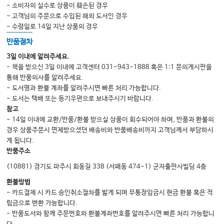
- 소비자의 실수로 상품이 훼손된 경우
인간의 건강과 질병에서 후성유전과 후성유전체 Epigenetics and
- 고객님의 주문으로 수입된 해외 도서인 경우
epigenomics in human health and disease
- 수령일로 14일 지난 상품의 경우
반품절차
CHAPTER 18
3일 이내에 알려주세요.
- 책을 받으신 3일 이내에 고객센터 031-943-1888 혹은 1:1 문의게시판을
마이크로바이옴: 건강과 질병에 미치는 영향 Microbiome: Its implication in
통해 반품의사를 알려주세요.
health and disease
- 도서명과 환불 계좌를 알려주시면 빠른 처리 가능합니다.
- 도서는 택배 또는 등기우편으로 보내주시기 바랍니다.
참고
PART II Clinical, Medical Genetics & Genomics
- 14일 이내에 교환/반품/환불 받으실 상품이 회수되어야 하며, 반품과 환불의
경우 상품주문시 면제받으셨던 배송비와 반품배송비까지 고객님께서 부담하시
게 됩니다.
CHAPTER 19
반품주소
암유전학 Cancer genetics and genomics
(10881) 경기도 파주시 회동길 338 (서패동 474-1) 군자출판사빌딩 4층
환불방법
CHAPTER 20
- 카드결제 시 카드 승인취소절차를 밟게 되며 무통장입금시 현금 환불 혹은 적
립금으로 변환 가능합니다.
면역체계의 유전학 Genetics and genomics of immunity
- 반품도서와 함께 주문번호와 환불계좌번호를 알려주시면 빠른 처리 가능합니