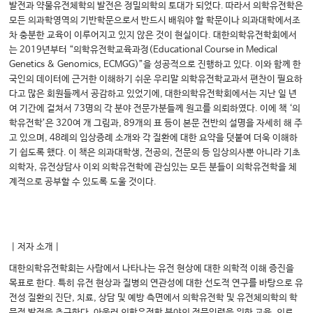
발전과 약물유전체학의 발전은 정밀의학의 토대가 되었다. 따라서 의학유전학은
모든 의과학영역의 기반학문으로서 반드시 배워야 할 학문이나 의과대학에서조
차 충분한 교육이 이루어지고 있지 않은 것이 현실이다. 대한의학유전학회에서
는 2019년부터 “의학유전학교육과정(Educational Course in Medical
Genetics & Genomics, ECMGG)”을 성공적으로 진행하고 있다. 이와 함께 한
국인의 데이터에 근거한 이해하기 쉬운 우리말 의학유전학교과서 편찬이 필요하
다고 많은 회원들께서 공감하고 있었기에, 대한의학유전학회에서는 지난 일 년
여 기간에 걸쳐서 73명의 각 분야 전문가분들께 원고를 의뢰하였다. 이에 책 ‘의
학유전학’은 320여 개 그림과, 89개의 표 등이 본문 전반의 설명을 자세히 해 주
고 있으며, 48례의 임상증례 소개와 각 질환에 대한 요약을 덧붙여 더욱 이해하
기 쉽도록 했다. 이 책은 의과대학생, 전공의, 전문의 등 임상의사뿐 아니라 기초
의학자, 유전상담사 이외 의학유전학에 관심있는 모든 분들이 의학유전학을 체
계적으로 공부할 수 있도록 도울 것이다.
｜저자 소개｜
대한의학유전학회는 사람에서 나타나는 유전 현상에 대한 의학적 이해 증진을
목표로 한다. 특히 유전 현상과 질병의 연관성에 대한 선도적 연구를 바탕으로 유
전성 질환의 진단, 치료, 상담 및 예방 측면에서 의학유전학 및 유전체의학의 학
문적 발전을 추구한다. 아울러 의학유전학 분야의 전문인력을 위한 교육, 의료