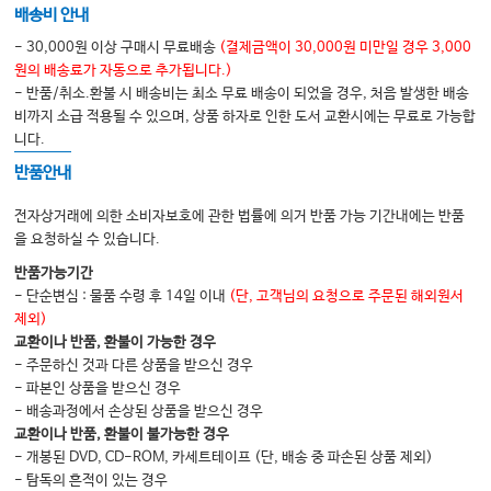
배송비 안내
- 30,000원 이상 구매시 무료배송
(결제금액이 30,000원 미만일 경우 3,000
CHAPTER 13
원의 배송료가 자동으로 추가됩니다.)
유전질환의 분자, 생화학적, 세포유전학적 기초 The molecular, biochemical,
- 반품/취소.환불 시 배송비는 최소 무료 배송이 되었을 경우, 처음 발생한 배송
and cellular basis of genetic disease
비까지 소급 적용될 수 있으며, 상품 하자로 인한 도서 교환시에는 무료로 가능합
니다.
반품안내
CHAPTER 14
게놈 의학의 전사체학 Tranx_x_x_scriptomics in genomic medicine
전자상거래에 의한 소비자보호에 관한 법률에 의거 반품 가능 기간내에는 반품
을 요청하실 수 있습니다.
반품가능기간
CHAPTER 15
- 단순변심 : 물품 수령 후 14일 이내
(단, 고객님의 요청으로 주문된 해외원서
발생 유전학과 선천성 기형 Developmental genetics and birth defects
제외)
교환이나 반품, 환불이 가능한 경우
- 주문하신 것과 다른 상품을 받으신 경우
CHAPTER 16
- 파본인 상품을 받으신 경우
- 배송과정에서 손상된 상품을 받으신 경우
약물유전학 및 약물유전체학 Pharmacogentics and genomics
교환이나 반품, 환불이 불가능한 경우
- 개봉된 DVD, CD-ROM, 카세트테이프 (단, 배송 중 파손된 상품 제외)
- 탐독의 흔적이 있는 경우
CHAPTER 17