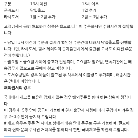
구분
13시 이전
13시 이후
유전자형과 표현형의 연관성 Correlation of genotype and phenotype
군자도서
당일출고
1일 추가
타사도서
1일 ~ 2일 추가
2일 ~ 3일 추가
CHAPTER 09
고객님께서 급히 필요하신 상품은 별도로 나누어 주문하시면 수령시간이 절약됩
니다.
다빈도 다요인 질환의 복합 유전 Complex inheritance of common
multifactorial disorders
- 당일 13시 이전에 주문과 결제가 확인된 주문건에 대해서 당일출고를 진행합
니다. (단, 타사도서, 원서 제외되며 군자출판사에서 출간된 도서로 이뤄진 주문
건에 한합니다.)
CHAPTER 10
- 월요일 ~ 금요일 사이에 출고가 진행되며, 토요일과 일요일, 연휴기간에는 배
송업무가 없으므로 구매에 참고 바랍니다.
집단 유전학: 인구 집단의 유전적 변이 Human population genetics: Genetic
- 도서수령일의 경우 제품이 출고된 후 하루에서 이틀정도 추가되며, 배송시간
variation in populations
은 안내가 어렵습니다.
해외원서의 경우
CHAPTER 11
국내에서 재고를 보유한 업체가 없는 경우 해외주문을 해야 하는 상황이 생깁니
다.
질환에서 원인유전자 규명 Identification of genetic basis of human disease
이 경우 4~5주 안에 공급이 가능하며 현지 출판사 사정에 따라 구입이 어려운 경
우 2~3주 안에 공지해 드립니다.
# 재고 유무는 주문 전 사이트 상에서 배송 안내 문구로 구분 가능하며, 필요에
CHAPTER 12
따라 전화 문의 주시면 거래처를 통해 다시 한번 국내재고를 확인해 드립니다.
유전질환의 분자유전학적 기초 The molecular basis of genetic disease