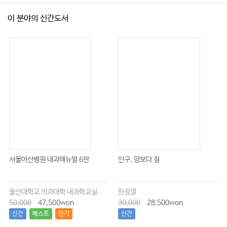
이 분야의 신간도서
서울아산병원 내과매뉴얼 6판
인구, 양보다 질
울산대학교 의과대학 내과학교실
한정열
50,000
47,500won
30,000
28,500won
신간
베스트
인기
신간