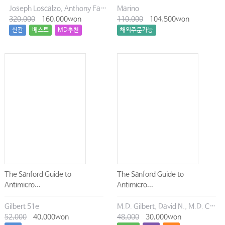
Joseph Loscalzo, Anthony Fauci, Dennis Kasper, Stephen Hauser, Dan Longo, J. Larry Jameson
Marino
320,000
160,000won
110,000
104,500won
신간
베스트
MD추천
해외주문가능
The Sanford Guide to
The Sanford Guide to
Antimicro...
Antimicro...
Gilbert 51e
M.D. Gilbert, David N., M.D. Chambers, Henry F., M.D. Eliopoulos, George M., M.D. Saag, Michael S., M.D. Pavia, Andrew T.
52,000
40,000won
48,000
30,000won