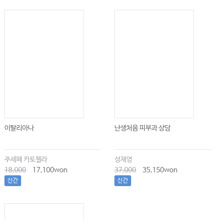
이탈리아나
난생처음 피부과 상담
주세페 카토첼라
성재영
18,000
17,100won
37,000
35,150won
신간
신간