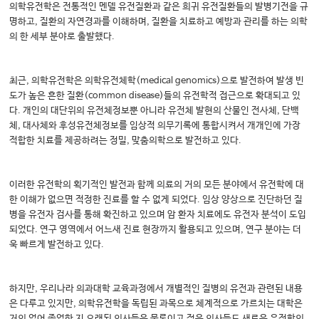
의학유전학은 전통적인 멘델 유전질환과 같은 희귀 유전질환들의 발병기전을 규
명하고, 질환의 자연경과를 이해하며, 질환을 치료하고 예방과 관리를 하는 의학
의 한 세부 분야로 출발했다.
최근, 의학유전학은 의학유전체학(medical genomics)으로 발전하여 발생 빈
도가 높은 흔한 질환(common disease)들의 유전학적 접근으로 확대되고 있
다. 개인의 대단위의 유전체정보뿐 아니라 유전체 발현의 산물인 전사체, 단백
체, 대사체와 후성유전체정보를 임상적 의무기록에 통합시켜서 개개인에 가장
적합한 치료를 제공하려는 정밀, 맞춤의학으로 발전하고 있다.
이러한 유전학의 획기적인 발전과 함께 의료의 거의 모든 분야에서 유전학에 대
한 이해가 없으면 적정한 진료를 할 수 없게 되었다. 임상 양상으로 진단하던 질
병을 유전자 검사를 통해 확진하고 있으며 암 환자 치료에도 유전자 분석이 도입
되었다. 연구 영역에서 어느새 진료 현장까지 활용되고 있으며, 연구 분야는 더
욱 빠르게 발전하고 있다.
하지만, 우리나라 의과대학 교육과정에서 개별적인 질병의 유전과 관련된 내용
은 다루고 있지만, 의학유전학을 독립된 과목으로 체계적으로 가르치는 대학은
거의 없어 졸업한 지 오래된 의사들은 물론이고 젊은 의사들도 새로운 유전학의