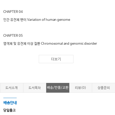
CHAPTER 04
인간 유전체 변이 Variation of human genome
CHAPTER 05
염색체 및 유전체 이상 질환 Chromosomal and genomic disorder
더보기
CHAPTER 06
단일 유전자의 유전 양상 Patterns of single gene inheritance
CHAPTER 07
배송/반품/교환
도서소개
도서목차
리뷰(0)
상품문의
단일유전자 질환의 유전형식: 비전형적 멘델유전 Patterns of single gene
inheritance: Non-traditional Mendelian inheritance
배송안내
당일출고
CHAPTER 08