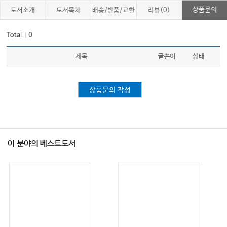
상품문의
도서소개
도서목차
배송/반품/교환
리뷰(0)
CHAPTER 26
Total
0
｜
임상진료에서의 임상유전체검사 Clinical genome sequencing in clinical
제목
글쓴이
상태
practice
CHAPTER 27
상품문의 작성
유전상담 및 위험도 평가 Genetic counseling and risk assessment
CHAPTER 28
이 분야의 베스트도서
유전질환 치료 Treatment of genetic disorders
CHAPTER 29
의학유전학 분야의 윤리적, 법적, 사회적 쟁점 Ethical, legal and social issues
in medical genetics and genomics