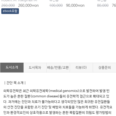
Robert M. Kliegman MD (Editor), Joseph W. St. Geme III MD (Editor)
유진홍
유진홍
260,000
260,000won
100,000
90,000won
80,000
76
ebook포함
도서소개
도서목차
배송/반품/교환
리뷰(0)
상품문의
｜간단 책 소개｜
의학유전학은 최근 의학유전체학(medical genomics)으로 발전하여 발생 빈
도가 높은 흔한 질환(common disease)들의 유전학적 접근으로 확대되고 있
다. 과거에는 진단과 치료가 불가능하다고 생각되었던 많은 희귀한 유전질환들
의 산전 진단을 포함한 조기 진단 및 예방과 치료들을 가능하게 하였다. 유전적요
인과 환경적요인의 상호작용으로 발생하는 흔한 복합질환의 위험도 평가방법의