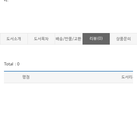
다.
CHAPTER 21
심혈관질환의 유전학 Genetics and genomics of cardiovascular diseases
CHAPTER 22
리뷰(0)
도서소개
도서목차
배송/반품/교환
상품문의
신경계 유전질환의 유전학 Genetics and genomics of neurological
disorder
Total
0
｜
CHAPTER 23
평점
도서리뷰
산전유전학 Prenatal genetics
CHAPTER 24
착상전 유전진단 Preimplantation genetic test
CHAPTER 25
생식 불임의 유전학 Reproductive genetics