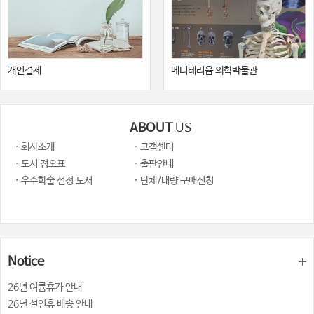
개인결제
메디테리움 의학박물관
ABOUT
US
· 회사소개
· 고객센터
· 도서 정오표
· 출판안내
· 우수학술 선정 도서
· 단체/대량 구매신청
Notice
26년 여륨휴가 안내
26년 설연휴 배송 안내