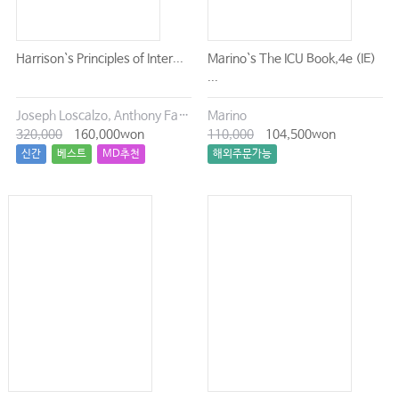
맨 앞과 맨 끝
무지는 죄?!
Harrison`s Principles of Inter...
Marino`s The ICU Book,4e (IE)
하기로 결심한 날 전날부터 시작하자
...
소송하기 전에
Joseph Loscalzo, Anthony Fauci, Dennis Kasper, Stephen Hauser, Dan Longo, J. Larry Jameson
Marino
여행이 좋다
320,000
160,000won
110,000
104,500won
떠난 자리를 아름답게
신간
베스트
MD추천
해외주문가능
의연하게 살기
아는 만큼 보인다
정상과 비정상
길게 보아야 알 수 있다
네가 꼭 주인공일 필요는 없다
삼사일행(三思一行)
품위 있는 말과 행동
조금만 더 하면 되는데
당신은 가치 있는 사람