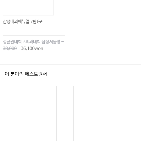
인생의 고비, 신의 뜻이라고 생각하자
사람은 하나하나 다 소중하고 아름다워
삼성내과매뉴얼 7판(구...
타인을 돕는 기쁨, 그 속에서 행복을 찾다
정당한 수고의 대가는 당당하게
성균관대학교의과대학 삼성서울병원내과
인생의 두 얼굴
38,000
36,100won
남 탓하지 않기
너 자신을 알라
이 분야의 베스트원서
힘든 순간, 스스로를 돌아보기
말하는 대로
공감과 칭찬은 제대로
사랑을 당연히 여긴 죄
중독
열등감
세상 어려운 듣기