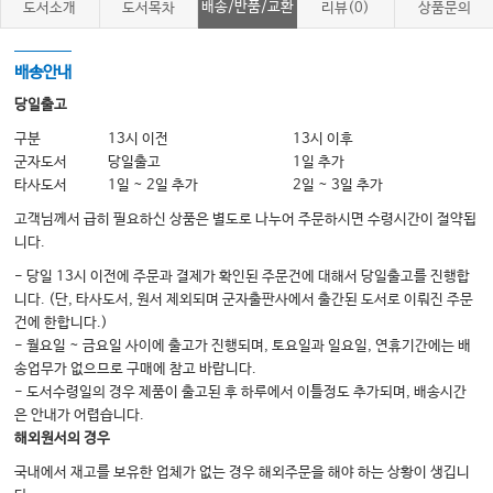
비우고 싶은 욕심
배송/반품/교환
도서소개
도서목차
리뷰(0)
상품문의
중요한 건, 내 눈에 비친 나
비울 때 비로소 채워지는 시간
배송안내
나만의 스트레스 해소법
당일출고
유치한 장난도 괜찮아
구분
13시 이전
13시 이후
군자도서
당일출고
1일 추가
무기력증 벗어나기
타사도서
1일 ~ 2일 추가
2일 ~ 3일 추가
고객님께서 급히 필요하신 상품은 별도로 나누어 주문하시면 수령시간이 절약됩
PART2 사회생활이 힘들 때
니다.
나만의 스트레스 해소법
- 당일 13시 이전에 주문과 결제가 확인된 주문건에 대해서 당일출고를 진행합
니다. (단, 타사도서, 원서 제외되며 군자출판사에서 출간된 도서로 이뤄진 주문
유치한 장난도 괜찮아
건에 한합니다.)
무기력증 벗어나기
- 월요일 ~ 금요일 사이에 출고가 진행되며, 토요일과 일요일, 연휴기간에는 배
송업무가 없으므로 구매에 참고 바랍니다.
의견이 다를 때, 효과적인 소통법
- 도서수령일의 경우 제품이 출고된 후 하루에서 이틀정도 추가되며, 배송시간
갑자기 당황하지 않으려면
은 안내가 어렵습니다.
해외원서의 경우
실수에서 배우기, 창피함을 기회로
국내에서 재고를 보유한 업체가 없는 경우 해외주문을 해야 하는 상황이 생깁니
유독 크게 느껴지는 나의 부족함