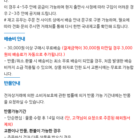
다.
뒷담화의 두 얼굴
이 경우 4~5주 안에 공급이 가능하며 현지 출판사 사정에 따라 구입이 어려운 경
우 2~3주 안에 공지해 드립니다.
반복되는 일상을 견디는 법
# 재고 유무는 주문 전 사이트 상에서 배송 안내 문구로 구분 가능하며, 필요에
목표에 올인해라! 그래도 안 되면 방향을 바꿔라
따라 전화 문의 주시면 거래처를 통해 다시 한번 국내재고를 확인해 드립니다.
내가 나를 존중하는 법, 힘들면 떠나기
배송비 안내
부당함을 말할 수 있는 힘
- 30,000원 이상 구매시 무료배송
(결제금액이 30,000원 미만일 경우 3,000
지나친 호의를 경계해야 하는 이유
원의 배송료가 자동으로 추가됩니다.)
- 반품/취소.환불 시 배송비는 최소 무료 배송이 되었을 경우, 처음 발생한 배송
작은 안부
비까지 소급 적용될 수 있으며, 상품 하자로 인한 도서 교환시에는 무료로 가능합
삶을 풍요롭게 하는 것들에 대해
니다.
진정한 도움이 필요한 친구에게
반품안내
보험과 함께 찾아온 친구
전자상거래에 의한 소비자보호에 관한 법률에 의거 반품 가능 기간내에는 반품
사람을 판단하는 방법 I
을 요청하실 수 있습니다.
사람을 판단하는 방법 Ⅱ
반품가능기간
- 단순변심 : 물품 수령 후 14일 이내
(단, 고객님의 요청으로 주문된 해외원서
사람을 판단하는 방법 Ⅲ
제외)
사람을 판단하는 방법 Ⅳ
교환이나 반품, 환불이 가능한 경우
- 주문하신 것과 다른 상품을 받으신 경우