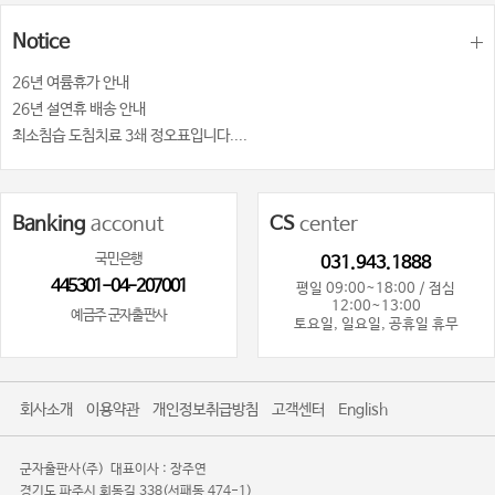
Notice
26년 여륨휴가 안내
26년 설연휴 배송 안내
최소침습 도침치료 3쇄 정오표입니다....
Banking
acconut
CS
center
국민은행
031.943.1888
445301-04-207001
평일 09:00~18:00 / 점심
12:00~13:00
예금주 군자출판사
토요일, 일요일, 공휴일 휴무
회사소개
이용약관
개인정보취급방침
고객센터
English
군자출판사(주)
대표이사 : 장주연
경기도 파주시 회동길 338(서패동 474-1)