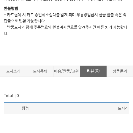
한 번에 잘하기
환불방법
- 카드결제 시 카드 승인취소절차를 밟게 되며 무통장입금시 현금 환불 혹은 적
내가 원하는 길 찾기
립금으로 변환 가능합니다.
‘호기심’이 가져다주는 경쟁력
- 반품도서와 함께 주문번호와 환불계좌번호를 알려주시면 빠른 처리 가능합니
신중한 결정
다.
절제미(節制美)
열정을 넘어 꾸준히 나아가기
습관이 주는 힘
한결같은 사람
리뷰(0)
도서소개
도서목차
배송/반품/교환
상품문의
꾸준함 뒤의 깨달음
Carpe diem!
Total
0
｜
작은 인사가 주는 선물
약속에 대한 약속
평점
도서리뷰
소소한 배려
과한 인정 욕구는 독