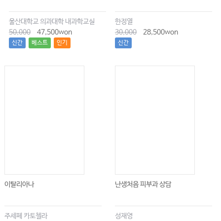
울산대학교 의과대학 내과학교실
한정열
50,000
47,500won
30,000
28,500won
신간
베스트
인기
신간
이탈리아나
난생처음 피부과 상담
주세페 카토첼라
성재영