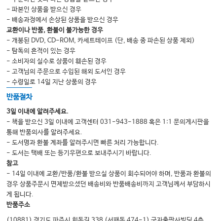
무언가 결정하기에 앞서서
- 파본인 상품을 받으신 경우
어떤 일을 잘 해내려면
- 배송과정에서 손상된 상품을 받으신 경우
교환이나 반품, 환불이 불가능한 경우
리더의 역할과 책임
- 개봉된 DVD, CD-ROM, 카세트테이프 (단, 배송 중 파손된 상품 제외)
타이밍
- 탐독의 흔적이 있는 경우
- 소비자의 실수로 상품이 훼손된 경우
준비된 사람
- 고객님의 주문으로 수입된 해외 도서인 경우
감정 기복이 정상?
- 수령일로 14일 지난 상품의 경우
혼자 실컷 욕하기
반품절차
리더의 역량: 팀의 미래가 달린 팀원 뽑기
3일 이내에 알려주세요.
- 책을 받으신 3일 이내에 고객센터 031-943-1888 혹은 1:1 문의게시판을
인기와 전망을 넘어서, 나에게 맞는 직업
통해 반품의사를 알려주세요.
- 도서명과 환불 계좌를 알려주시면 빠른 처리 가능합니다.
- 도서는 택배 또는 등기우편으로 보내주시기 바랍니다.
PART3 하고 싶은 또 다른 이야기
참고
하루에 딱 10분
- 14일 이내에 교환/반품/환불 받으실 상품이 회수되어야 하며, 반품과 환불의
경우 상품주문시 면제받으셨던 배송비와 반품배송비까지 고객님께서 부담하시
욱할 때 10분만 참자!
게 됩니다.
미래를 대비하는 기본, 영어와 컴퓨터
반품주소
시간 싸움
(10881) 경기도 파주시 회동길 338 (서패동 474-1) 군자출판사빌딩 4층