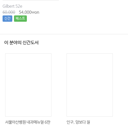
Gilbert 52e
60,000
54,000won
신간
베스트
이 분야의 신간도서
서울아산병원 내과매뉴얼 6판
인구, 양보다 질