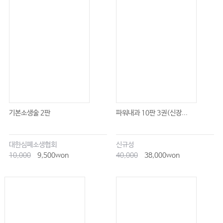
버티는 자에게 축복이
세상에 모두 옳은 사람은 없다
작은 일 속 성장의 기회
혼자서는 힘든 세상, 함께하는 힘
부정적인 감정, 놓아주고 나아가기
옳은 말≠아픈 말
남이 보지 않는 곳에서 더 빛나는 내면
기본소생술 2판
파워내과 10판 3권(신장...
타인의 말은 참고사항
불안정한 순간에 결정을 내리지 말아라
대한심폐소생협회
신규성
사랑의 불꽃, 그 뒤에 필요한 것은
10,000
9,500won
40,000
38,000won
별거 아닌 세상
사소한 일과 중요한 일
하루 세끼 밥 먹고 살면 된다!
받은 것보다 더 베푸는 삶을 살아라