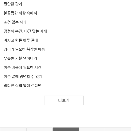
편안한 관계
불공평한 세상 속에서
조건 없는 사과
감정의 순간, 야단 맞는 자세
지치고 힘든 하루 끝에
정리가 필요한 복잡한 마음
우울한 기분 덜어내기
아픈 마음에 필요한 시간
아픈 말에 덤덤할 수 있게
막다른 절벽 앞에 선다면
뒤척이게 되는 기나긴 밤
더보기
끝없이 밀려오는 불안
반복되는 강박
떨쳐버릴 수 없을 때, 더불어 살아가는 법