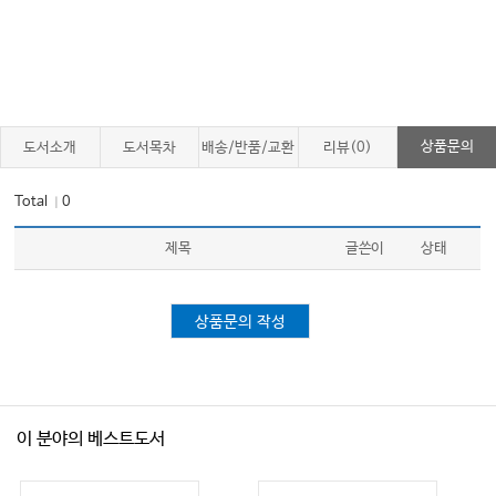
선택과 집중
일과 삶, 경계를 나누고 마음 다스리기
작은 사고에 유의하라
가까울수록 필요한 신뢰와 경계
오랜 친구
상품문의
도서소개
도서목차
배송/반품/교환
리뷰(0)
경계할 필요
Total
0
｜
고쳐 사귀어야 한다면
가스라이팅은 위험해
제목
글쓴이
상태
비교는 그만, 나만의 길 나아가기
투 머치 토커
상품문의 작성
다양한 관점을 듣고 신중한 판단을
균형 잡힌 시각을 갖자
적당한 눈치
이 분야의 베스트도서
‘No’라고 말할 용기
경쟁에서 한 발짝 물러나면