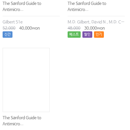
The Sanford Guide to
The Sanford Guide to
살며 사랑하며 배우며
Antimicro...
Antimicro...
나도 부모는 처음이라
Gilbert 51e
M.D. Gilbert, David N., M.D. Chambers, Henry F., M.D. Eliopoulos, George M., M.D. Saag, Michael S., M.D. Pavia, Andrew T.
나는 늘 네 편이란다
52,000
40,000won
48,000
30,000won
신간
베스트
할인
인기
마음이라도 편하게
세상의 모든 아들딸에게
The Sanford Guide to
Antimicro...