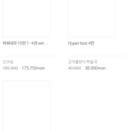
단순한 일상이 주는 행복
매일 행복할 수는 없다
운동은 만병통치약, 계속 움직여라
건강하게 몸과 마음을 유지하려면
홀로 서는 연습
파워내과 10판 1-4권 set ...
Hyper text 4판
유튜브보다 책
인생은 선택의 연속 I
신규성
군자출판사 학술국
인생은 선택의 연속 II
185,000
175,750won
40,000
38,000won
마음이 끌려서 선택한 길, 후회 없는 선택
세상에 내 맘에 드는 사람은 없다
스스로 관리하는 삶, 생활 능력을 키워라
겸손한 운전
안전이 최우선!
경제 관념을 키워라
자기 주도적인 삶을 위한 경제적 준비