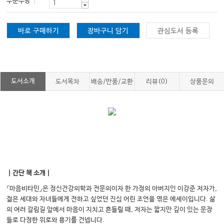
주문수량
바로 구매하기
장바구니 담기
관심도서 등록
도서소개
도서목차
배송/반품/교환
리뷰(0)
상품문의
｜간단 책 소개｜
『마음비타민』은 정신건강의학과 전문의이자 한 가정의 아버지인 이강준 저자가,
젊은 세대와 자녀들에게 전하고 싶었던 진심 어린 조언을 엮은 에세이입니다. 삶
의 여러 갈림길 앞에서 마음이 지치고 흔들릴 때, 저자는 짧지만 깊이 있는 문장
들로 다정한 위로와 용기를 건넵니다.