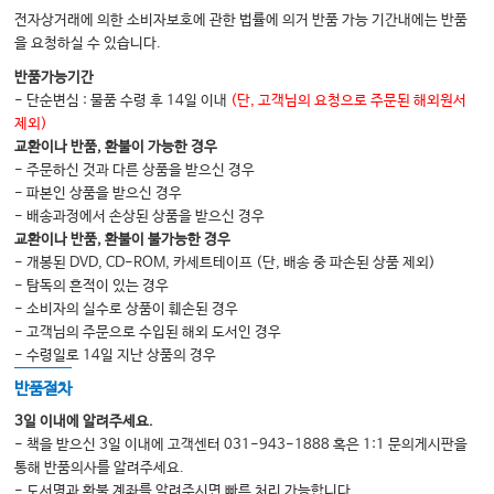
3. 외상 175
전자상거래에 의한 소비자보호에 관한 법률에 의거 반품 가능 기간내에는 반품
4. 호흡기질환 178
을 요청하실 수 있습니다.
5. 단장증후군 193
반품가능기간
- 단순변심 : 물품 수령 후 14일 이내
(단, 고객님의 요청으로 주문된 해외원서
6. 간질환 222
제외)
7. 췌장염 225
교환이나 반품, 환불이 가능한 경우
- 주문하신 것과 다른 상품을 받으신 경우
8. 저체온 치료 환자의 영양 231
- 파본인 상품을 받으신 경우
9. 지속적 신대체요법(CRRT) 적용 환자의 영양지원 239
- 배송과정에서 손상된 상품을 받으신 경우
교환이나 반품, 환불이 불가능한 경우
10. 체외막형산소기(ECMO) 적용 환자의 영양지원 241
- 개봉된 DVD, CD-ROM, 카세트테이프 (단, 배송 중 파손된 상품 제외)
11. 말기환자에서의 영양지원 243
- 탐독의 흔적이 있는 경우
- 소비자의 실수로 상품이 훼손된 경우
09 신생아중환자 영양치료 269
- 고객님의 주문으로 수입된 해외 도서인 경우
1. 신생아의 영양평가와 영양요구량 271
- 수령일로 14일 지난 상품의 경우
2. 정맥영양(Parenteral Nutrition) 281
반품절차
3. 경장영양(Enteral Nutrition) 299
3일 이내에 알려주세요.
- 책을 받으신 3일 이내에 고객센터 031-943-1888 혹은 1:1 문의게시판을
4. 기타 영양학적 고려 사항 325
통해 반품의사를 알려주세요.
10 소아중환자 영양치료 333
- 도서명과 환불 계좌를 알려주시면 빠른 처리 가능합니다.