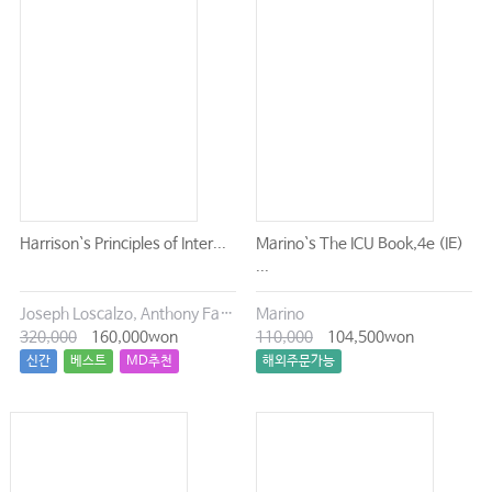
Harrison`s Principles of Inter...
Marino`s The ICU Book,4e (IE)
...
Joseph Loscalzo, Anthony Fauci, Dennis Kasper, Stephen Hauser, Dan Longo, J. Larry Jameson
Marino
320,000
160,000won
110,000
104,500won
신간
베스트
MD추천
해외주문가능