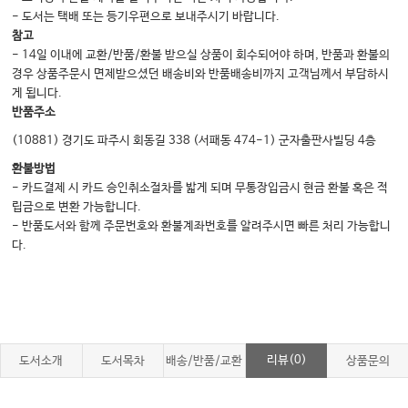
- 도서는 택배 또는 등기우편으로 보내주시기 바랍니다.
1. 소아중환자의 영양평가와 영양 요구량 335
참고
2. 경장영양(Enteral nutrition) 354
- 14일 이내에 교환/반품/환불 받으실 상품이 회수되어야 하며, 반품과 환불의
경우 상품주문시 면제받으셨던 배송비와 반품배송비까지 고객님께서 부담하시
3. 정맥영양(Parenteral nutrition) 366
게 됩니다.
4. 기타 영양치료 380
반품주소
11 AMC NST protocol 393
(10881) 경기도 파주시 회동길 338 (서패동 474-1) 군자출판사빌딩 4층
1-1. 서울아산병원 경장영양 프로세스 395
환불방법
- 카드결제 시 카드 승인취소절차를 밟게 되며 무통장입금시 현금 환불 혹은 적
1-2. 서울아산병원 경장영양 합병증 관리 프로세스 396
립금으로 변환 가능합니다.
2. 서울아산병원 내과계중환자실 영양프로토콜 398
- 반품도서와 함께 주문번호와 환불계좌번호를 알려주시면 빠른 처리 가능합니
3-1. 서울아산병원 외과계중환자실 영양관리 프로세스 399
다.
3-2. 서울아산병원 외과계중환자실 영양프로토콜 400
3-3. 서울아산병원 외과계중환자실 경장영양 프로토콜 401
4. 서울아산병원 중환자실 혈당조절 지침 402
5. 단장증후군 환자의 치료 알고리즘 404
리뷰(0)
도서소개
도서목차
배송/반품/교환
상품문의
부록 405