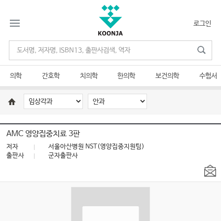
로그인
의학
간호학
치의학
한의학
보건의학
수험서
AMC 영양집중치료 3판
저자
서울아산병원 NST(영양집중지원팀)
출판사
군자출판사