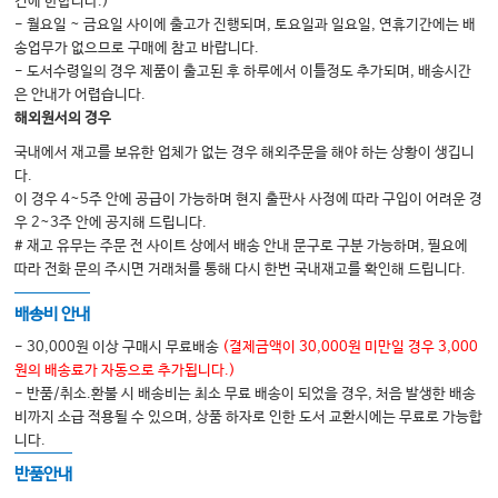
건에 한합니다.)
2. 경장영양 전달방법 106
- 월요일 ~ 금요일 사이에 출고가 진행되며, 토요일과 일요일, 연휴기간에는 배
송업무가 없으므로 구매에 참고 바랍니다.
3. 경장영양기구 관리 및 기계적 합병증 108
- 도서수령일의 경우 제품이 출고된 후 하루에서 이틀정도 추가되며, 배송시간
Ⅱ. 정맥영양 전달 110
은 안내가 어렵습니다.
해외원서의 경우
1. 정맥영양관 종류와 관리 110
국내에서 재고를 보유한 업체가 없는 경우 해외주문을 해야 하는 상황이 생깁니
2. 정맥영양 전달방법 121
다.
06 영양지원 모니터링 및 합병증 123
이 경우 4~5주 안에 공급이 가능하며 현지 출판사 사정에 따라 구입이 어려운 경
우 2~3주 안에 공지해 드립니다.
1. 모니터링 125
# 재고 유무는 주문 전 사이트 상에서 배송 안내 문구로 구분 가능하며, 필요에
2. 합병증 129
따라 전화 문의 주시면 거래처를 통해 다시 한번 국내재고를 확인해 드립니다.
3. 혈당조절 146
배송비 안내
07 특수영양(special nutrients) 153
- 30,000원 이상 구매시 무료배송
(결제금액이 30,000원 미만일 경우 3,000
1. 특수영양(special nutrients) 155
원의 배송료가 자동으로 추가됩니다.)
- 반품/취소.환불 시 배송비는 최소 무료 배송이 되었을 경우, 처음 발생한 배송
08 질환별 영양치료 163
비까지 소급 적용될 수 있으며, 상품 하자로 인한 도서 교환시에는 무료로 가능합
1. 패혈증 165
니다.
2. 수술 169
반품안내