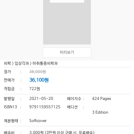
미리보기
의학
>
임상각과
>
마취통증의학과
정가
38,000원
36,100원
판매가
적립금
722원
발행일
2021-05-20
페이지수
424 Pages
ISBN13
9791159557125
에디션
3 Edition
제본형태
Softcover
배송비
3,000원 (3만원 이상 구매 시, 무료배송)