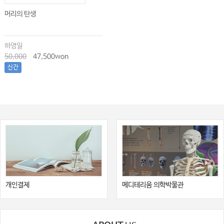
머리의 탄생
하영일
50,000
47,500won
신간
개인결제
메디테리움 의학박물관