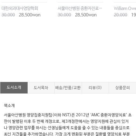
대한외과대사영양학회
서울아산병원 중환자진료팀 고윤석 외
William Ow
30,000
28,500won
30,000
28,500won
20,000
19
도서소개
도서목차
배송/반품/교환
리뷰(0)
상품문의
책소개
서울아산병원 영양집중지원팀(이하 NST)은 2012년 ‘AMC 중환자영양치료’ 초
판이 발행된 이후 두 번째 개정으로, 제3개정판에서는 영양지원에 관심이 있거
나 영양관련 업무를 하시는 선생님들에게 도움을 줄 수 있는 내용들을 중심으로
최신 지견들을 추가하였습니다. 가장 크게 변화된 부분은 질환별 영양치료 부분