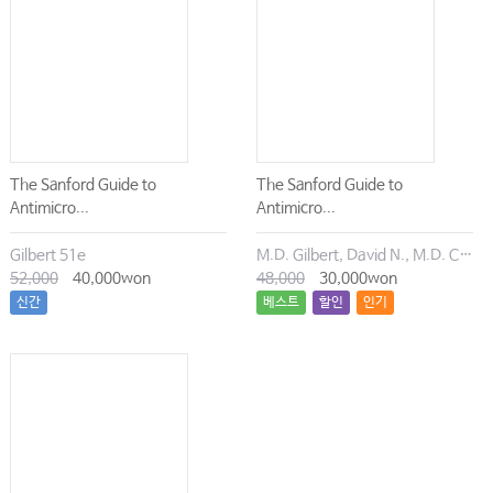
The Sanford Guide to
The Sanford Guide to
Antimicro...
Antimicro...
Gilbert 51e
M.D. Gilbert, David N., M.D. Chambers, Henry F., M.D. Eliopoulos, George M., M.D. Saag, Michael S., M.D. Pavia, Andrew T.
52,000
40,000won
48,000
30,000won
신간
베스트
할인
인기