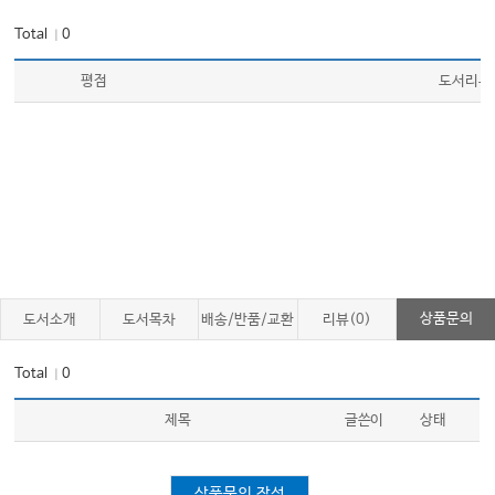
Index 411
Total
0
｜
평점
도서리뷰
상품문의
도서소개
도서목차
배송/반품/교환
리뷰(0)
Total
0
｜
제목
글쓴이
상태
상품문의 작성