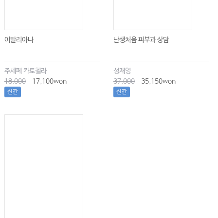
이탈리아나
난생처음 피부과 상담
주세페 카토첼라
성재영
18,000
17,100won
37,000
35,150won
신간
신간