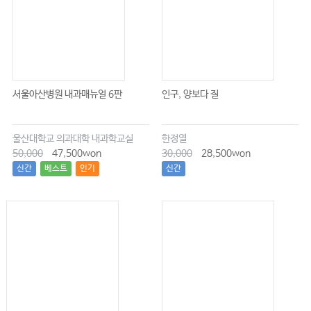
서울아산병원 내과매뉴얼 6판
인구, 양보다 질
울산대학교 의과대학 내과학교실
한정열
50,000
47,500won
30,000
28,500won
신간
베스트
인기
신간