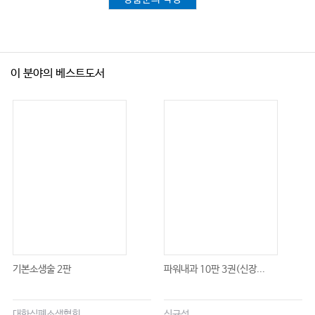
이 분야의 베스트도서
기본소생술 2판
파워내과 10판 3권(신장...
대한심폐소생협회
신규성