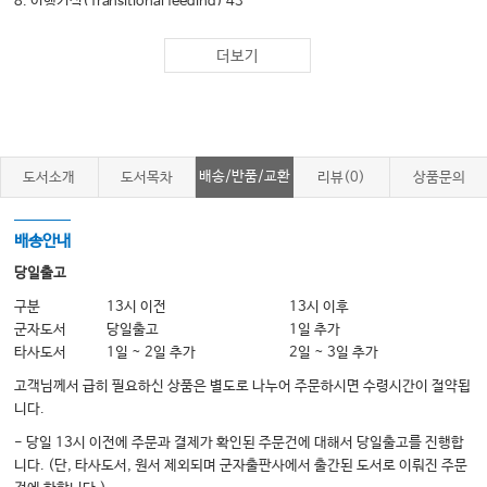
8. 이행기식(Transitional feeding) 43
9. 경장영양액 종류와 특징 45
더보기
04 정맥영양 55
1. 정맥영양이란 57
2. 정맥영양의 적응증 59
3. 정맥영양의 투여경로(중심정맥 vs. 말초정맥) 60
배송/반품/교환
도서소개
도서목차
리뷰(0)
상품문의
4. 정맥영양의 구성성분 63
5. 총정맥영양제제 81
배송안내
6. 지방유제 83
당일출고
7. 아미노산제제 85
구분
13시 이전
13시 이후
군자도서
당일출고
1일 추가
8. 원내조제 정맥영양(Individualized PN) 91
타사도서
1일 ~ 2일 추가
2일 ~ 3일 추가
9. 정맥영양지원 시 고려할 사항 93
고객님께서 급히 필요하신 상품은 별도로 나누어 주문하시면 수령시간이 절약됩
05 영양전달 99
니다.
Ⅰ. 경장영양 전달 101
- 당일 13시 이전에 주문과 결제가 확인된 주문건에 대해서 당일출고를 진행합
니다. (단, 타사도서, 원서 제외되며 군자출판사에서 출간된 도서로 이뤄진 주문
1. 경장영양관 종류 및 관리 101