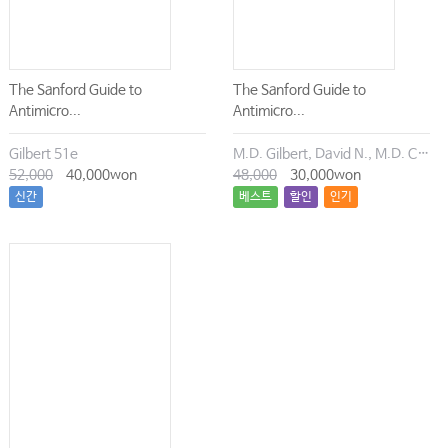
The Sanford Guide to
The Sanford Guide to
Antimicro...
Antimicro...
Gilbert 51e
M.D. Gilbert, David N., M.D. Chambers, Henry F., M.D. Eliopoulos, George M., M.D. Saag, Michael S., M.D. Pavia, Andrew T.
52,000
40,000won
48,000
30,000won
신간
베스트
할인
인기