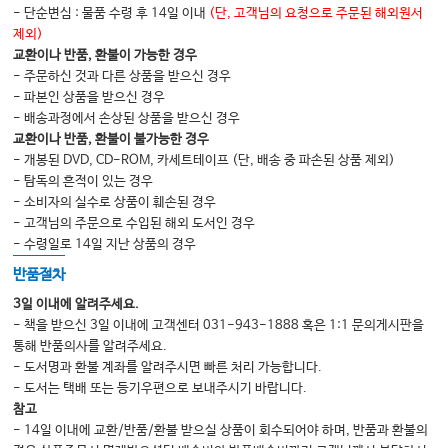
Chapter 7 심장정지후 통합치료
- 단순변심 : 물품 수령 후 14일 이내
(단, 고객님의 요청으로 주문된 해외원서
제외)
심장정지후 증후군
교환이나 반품, 환불이 가능한 경우
심장정지후 통합치료의 목표
- 주문하신 것과 다른 상품을 받으신 경우
- 파본인 상품을 받으신 경우
심장정지후 통합치료의 주요 단계
- 배송과정에서 손상된 상품을 받으신 경우
Chapter 8 서맥성 부정맥과 빈맥성 부정맥
교환이나 반품, 환불이 불가능한 경우
- 개봉된 DVD, CD-ROM, 카세트테이프 (단, 배송 중 파손된 상품 제외)
서맥 환자의 진단과 평가
- 탐독의 흔적이 있는 경우
서맥 환자의 치료
- 소비자의 실수로 상품이 훼손된 경우
- 고객님의 주문으로 수입된 해외 도서인 경우
빈맥성 부정맥
- 수령일로 14일 지난 상품의 경우
Chapter 9 심장정지 시나리오
반품절차
Step-by-Step의 교육 시나리오
3일 이내에 알려주세요.
Step-by-Step 시나리오의 전체 구성
- 책을 받으신 3일 이내에 고객센터 031-943-1888 혹은 1:1 문의게시판을
통해 반품의사를 알려주세요.
Team Leader의 역할
- 도서명과 환불 계좌를 알려주시면 빠른 처리 가능합니다.
Step-by-Step 교육 시나리오의 세부 구성
- 도서는 택배 또는 등기우편으로 보내주시기 바랍니다.
참고
심장정지 시나리오 문제
- 14일 이내에 교환/반품/환불 받으실 상품이 회수되어야 하며, 반품과 환불의
Index