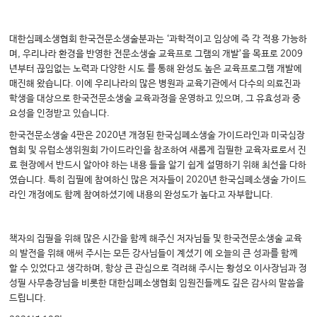
대한심폐소생협회 한국전문소생술분과는 ‘과학적이고 임상에 즉 각 적용 가능하
며, 우리나라 환경을 반영한 전문소생술 교육프로 그램의 개발’을 목표로 2009
년부터 끊임없는 노력과 다양한 시도 를 통해 완성도 높은 교육프로그램 개발에
매진해 왔습니다. 이에 우리나라의 많은 병원과 교육기관에서 다수의 의료진과
학생을 대상으로 한국전문소생술 교육과정을 운영하고 있으며, 그 유효성과 중
요성을 인정받고 있습니다.
한국전문소생술 4판은 2020년 개정된 한국심폐소생술 가이드라인과 미국심장
협회 및 유럽소생위원회 가이드라인을 참조하여 새롭게 집필한 교육자료로서 진
료 현장에서 반드시 알아야 하는 내용 들을 알기 쉽게 설명하기 위해 최선을 다하
였습니다. 특히 집필에 참여하신 많은 저자들이 2020년 한국심폐소생술 가이드
라인 개정에도 함께 참여하셨기에 내용의 완성도가 높다고 자부합니다.
책자의 집필을 위해 많은 시간을 함께 해주신 저자님들 및 한국전문소생술 교육
의 발전을 위해 애써 주시는 모든 강사님들이 계셨기 에 오늘의 큰 성과를 함께
할 수 있었다고 생각하며, 항상 큰 관심으로 격려해 주시는 황성오 이사장님과 정
성필 사무총장님을 비롯한 대한심폐소생협회 임원진들께도 깊은 감사의 말씀을
드립니다.