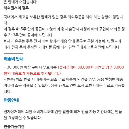
정맥내 투여
은 안내가 어렵습니다.
해외원서의 경우
골내 주사
국내에서 재고를 보유한 업체가 없는 경우 해외주문을 해야 하는 상황이 생깁니
기관내 투여
다.
Chapter 6-6 체외순환 심폐소생술
이 경우 4~5주 안에 공급이 가능하며 현지 출판사 사정에 따라 구입이 어려운 경
우 2~3주 안에 공지해 드립니다.
개요
# 재고 유무는 주문 전 사이트 상에서 배송 안내 문구로 구분 가능하며, 필요에
적응증
따라 전화 문의 주시면 거래처를 통해 다시 한번 국내재고를 확인해 드립니다.
체외막형 산화장치
배송비 안내
병원내 및 병원밖 심장정지에서 체외순환 심폐소생술(ECPR)
- 30,000원 이상 구매시 무료배송
(결제금액이 30,000원 미만일 경우 3,000
체외막산소공급(ECMO) 합병증
원의 배송료가 자동으로 추가됩니다.)
- 반품/취소.환불 시 배송비는 최소 무료 배송이 되었을 경우, 처음 발생한 배송
고려사항
비까지 소급 적용될 수 있으며, 상품 하자로 인한 도서 교환시에는 무료로 가능합
Chapter 6-7 코로나바이러스감염증-19 환자 혹은 감염 의심 환자의 전문소생
니다.
술
반품안내
코로나바이러스감염증-19
전자상거래에 의한 소비자보호에 관한 법률에 의거 반품 가능 기간내에는 반품
코로나바이러스 감염증-19 유행 시 전문소생술 순서
을 요청하실 수 있습니다.
소생술 후 감염관리
반품가능기간