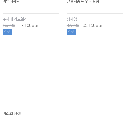
이탈리아나
난생처음 피부과 상담
주세페 카토첼라
성재영
18,000
17,100won
37,000
35,150won
신간
신간
머리의 탄생