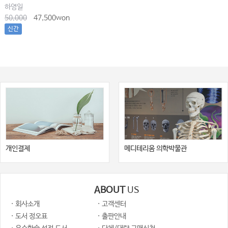
하영일
50,000
47,500won
신간
개인결제
메디테리움 의학박물관
ABOUT
US
· 회사소개
· 고객센터
· 도서 정오표
· 출판안내