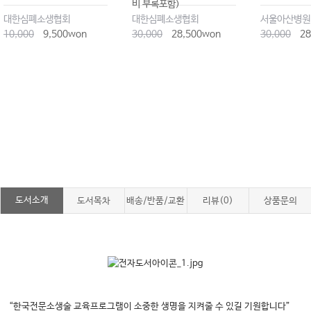
비 부록포함)
대한심폐소생협회
대한심폐소생협회
10,000
9,500won
30,000
28,500won
30,000
28
도서소개
도서목차
배송/반품/교환
리뷰(0)
상품문의
“한국전문소생술 교육프로그램이 소중한 생명을 지켜줄 수 있길 기원합니다”