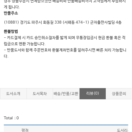
경우 상품주문시 면제받으셨던 배송비와 반품배송비까지 고객님께서 부담하시
게 됩니다.
반품주소
(10881) 경기도 파주시 회동길 338 (서패동 474-1) 군자출판사빌딩 4층
환불방법
- 카드결제 시 카드 승인취소절차를 밟게 되며 무통장입금시 현금 환불 혹은 적
립금으로 변환 가능합니다.
- 반품도서와 함께 주문번호와 환불계좌번호를 알려주시면 빠른 처리 가능합니
다.
리뷰(0)
도서소개
도서목차
배송/반품/교환
상품문의
Total
0
｜
평점
도서리뷰