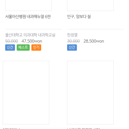
서울아산병원 내과매뉴얼 6판
인구, 양보다 질
울산대학교 의과대학 내과학교실
한정열
50,000
47,500won
30,000
28,500won
신간
베스트
인기
신간