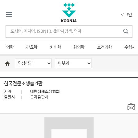
로그인
의학
간호학
치의학
한의학
보건의학
수험서
한국전문소생술 4판
저자
대한심폐소생협회
출판사
군자출판사