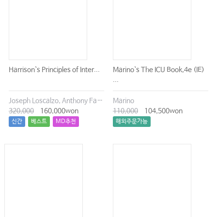
Harrison`s Principles of Inter...
Marino`s The ICU Book,4e (IE)
...
Joseph Loscalzo, Anthony Fauci, Dennis Kasper, Stephen Hauser, Dan Longo, J. Larry Jameson
Marino
320,000
160,000won
110,000
104,500won
신간
베스트
MD추천
해외주문가능