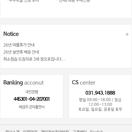
· 우수학술 선정 도서
· 단체/대량 구매신청
Notice
26년 여륨휴가 안내
26년 설연휴 배송 안내
최소침습 도침치료 3쇄 정오표입니다....
Banking
acconut
CS
center
국민은행
031.943.1888
445301-04-207001
평일 09:00~18:00 / 점심
12:00~13:00
예금주 군자출판사
토요일, 일요일, 공휴일 휴무