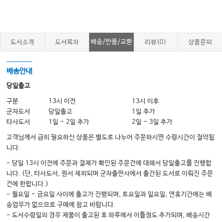
백마스크 인공호흡
Chapter 6-2 전문소생술 중 환자 감시
호기말이산화탄소분압(ETCO2)
배송/반품/교환
도서소개
도서목차
리뷰(0)
상품문의
국소뇌산소포화도
중심정맥혈 산소포화도(ScvO2)
배송안내
관상동맥 관류압과 이완기 동맥압
당일출고
되먹임(피드백) 장치의 사용
구분
13시 이전
13시 이후
군자도서
당일출고
1일 추가
Chapter 6-3 기본 및 전문 기도술기
타사도서
1일 ~ 2일 추가
2일 ~ 3일 추가
기본 기도술기
고객님께서 급히 필요하신 상품은 별도로 나누어 주문하시면 수령시간이 절약됩
전문 기도술기
니다.
비디오후두경을 이용한 기관내삽관
- 당일 13시 이전에 주문과 결제가 확인된 주문건에 대해서 당일출고를 진행합
니다. (단, 타사도서, 원서 제외되며 군자출판사에서 출간된 도서로 이뤄진 주문
Chapter 6-4 제세동
건에 한합니다.)
제세동
- 월요일 ~ 금요일 사이에 출고가 진행되며, 토요일과 일요일, 연휴기간에는 배
송업무가 없으므로 구매에 참고 바랍니다.
Chapter 6-5 전문소생술 중 약물 투여
- 도서수령일의 경우 제품이 출고된 후 하루에서 이틀정도 추가되며, 배송시간