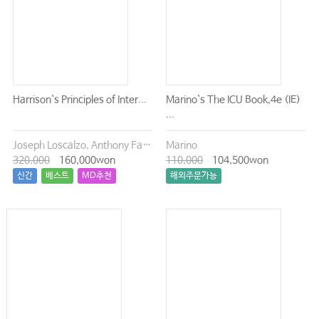
Harrison`s Principles of Inter...
Marino`s The ICU Book,4e (IE)
...
Joseph Loscalzo, Anthony Fauci, Dennis Kasper, Stephen Hauser, Dan Longo, J. Larry Jameson
Marino
320,000
160,000won
110,000
104,500won
신간
베스트
MD추천
해외주문가능