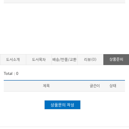
10.
종양내과
1.
암 환자 치료의 원칙
937
2.
항암치료의 원칙 및 부작용
944
3.
암성 통증의 조절
963
4.
암 환자의 보존적 치료
969
5.
종양학적 응급
982
6.
말기암 환자의 관리
992
7.
종양내과에서의 영상의학 중재시술
996
8.
폐암
1002
상품문의
도서소개
도서목차
배송/반품/교환
리뷰(0)
9.
유방암
1012
10.
위암
1022
Total
0
｜
11.
직결장암
1032
12.
기타 암
1038
제목
글쓴이
상태
11.
호흡기내과
1.
호흡기 증상별 접근과 기능검사
1049
상품문의 작성
2.
기관지 천식
1073
3.
만성폐쇄성 폐질환
1088
4.
폐렴
1100