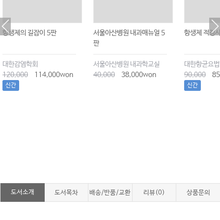
항생제의 길잡이 5판
서울아산병원 내과매뉴얼 5
항생제 적정
판
대한감염학회
서울아산병원 내과학교실
대한항균요법
120,000
114,000won
40,000
38,000won
90,000
85
신간
신간
도서소개
도서목차
배송/반품/교환
리뷰(0)
상품문의