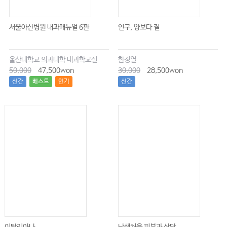
서울아산병원 내과매뉴얼 6판
인구, 양보다 질
울산대학교 의과대학 내과학교실
한정열
50,000
47,500won
30,000
28,500won
신간
베스트
인기
신간