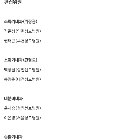
편집위원
소화기내과
(
위장관
)
김준성
(
인천성모병원
)
권태근
(
부천성모병원
)
소화기내과
(
간담도
)
백창렬
(
성빈센트병원
)
송명준
(
대전성모병원
)
내분비내과
윤재승
(
성빈센트병원
)
이은영
(
서울성모병원
)
순환기내과