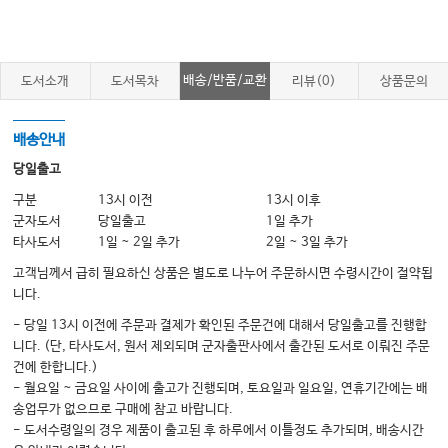
4.
소화기내과
(
간
)
1.
간질환 환자 접근법
173
2.
급성바이러스간염
183
배송/반품/교환
도서소개
도서목차
리뷰(0)
상품문의
3.
만성
B
형간염
189
4. C
형간염
201
배송안내
5.
알코올간질환 및 비알코올지방간질환
205
6.
약인성 간손상
212
당일출고
7.
간경변증 및 합병증
218
구분
13시 이전
13시 이후
8.
급성간부전
234
군자도서
당일출고
1일 추가
9.
간세포암 및 간의 양성종양
238
타사도서
1일 ~ 2일 추가
2일 ~ 3일 추가
10.
간이식
246
고객님께서 급히 필요하신 상품은 별도로 나누어 주문하시면 수령시간이 절약됩
11.
자가면역간염 및 대사성 간질환
,
기타 간질환
254
니다.
- 당일 13시 이전에 주문과 결제가 확인된 주문건에 대해서 당일출고를 진행합
5.
내분비내과
니다. (단, 타사도서, 원서 제외되며 군자출판사에서 출간된 도서로 이뤄진 주문
1.
뇌하수체질환
273
건에 한합니다.)
2.
갑상선질환
289
- 월요일 ~ 금요일 사이에 출고가 진행되며, 토요일과 일요일, 연휴기간에는 배
3.
갑상선결절 및 갑상선암
313
송업무가 없으므로 구매에 참고 바랍니다.
4.
당뇨병의 진단과 치료
324
- 도서수령일의 경우 제품이 출고된 후 하루에서 이틀정도 추가되며, 배송시간