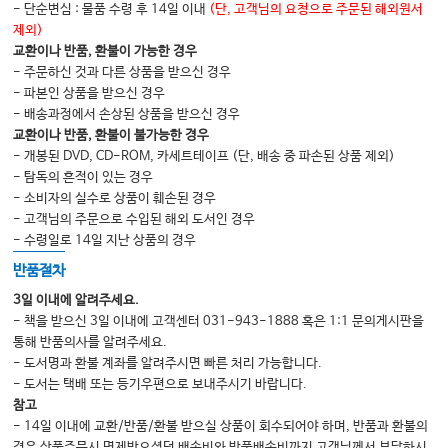
- 단순변심 : 물품 수령 후 14일 이내
(단, 고객님의 요청으로 주문된 해외원서
2.
수분
,
전해질 및 산염기 장애
579
제외)
3.
급성신장손상
604
교환이나 반품, 환불이 가능한 경우
4.
만성콩팥병
622
- 주문하신 것과 다른 상품을 받으신 경우
5.
신대체요법
637
- 파본인 상품을 받으신 경우
6.
주요 신장질환
680
- 배송과정에서 손상된 상품을 받으신 경우
7.
임신과 신장
717
교환이나 반품, 환불이 불가능한 경우
8.
신장과 약물
726
- 개봉된 DVD, CD-ROM, 카세트테이프 (단, 배송 중 파손된 상품 제외)
- 탐독의 흔적이 있는 경우
- 소비자의 실수로 상품이 훼손된 경우
8.
감염내과
- 고객님의 주문으로 수입된 해외 도서인 경우
1.
발열 환자에 대한 접근과 미생물 검사의 해석
739
- 수령일로 14일 지난 상품의 경우
2.
개별 항미생물제의 용법
,
흔한 부작용 및 주의사항
742
반품절차
3.
감염 부위에 따른 경험적 항생제 치료
750
4.
원인 미생물에 따른 표적 항생제 요법
756
3일 이내에 알려주세요.
- 책을 받으신 3일 이내에 고객센터 031-943-1888 혹은 1:1 문의게시판을
5.
계절적 유행질환의 진단과 치료
771
통해 반품의사를 알려주세요.
6.
카테터 관련 감염
781
- 도서명과 환불 계좌를 알려주시면 빠른 처리 가능합니다.
7.
호중구감소성 발열의 진단과 치료
788
- 도서는 택배 또는 등기우편으로 보내주시기 바랍니다.
8.
침습성 진균감염증의 진단과 치료
792
참고
9.
바이러스 감염증의 진단과 치료
801
- 14일 이내에 교환/반품/환불 받으실 상품이 회수되어야 하며, 반품과 환불의
10.
성인 예방접종
(2019
년 대한감염학회 권장 성인 예방접종표
) 813
경우 상품주문시 면제받으셨던 배송비와 반품배송비까지 고객님께서 부담하시