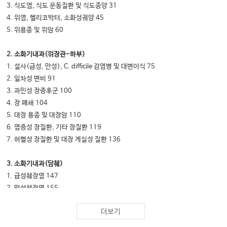
3.
식도염
,
식도 운동질환 및 식도종양
31
4.
위염
,
헬리코박터
,
소화성궤양
45
5.
위용종 및 위암
60
2.
소화기내과
(
위장관
-
하부
)
1.
설사
(
급성
,
만성
), C. difficile
감염병 및 대변이식
75
2.
일차성 변비
91
3.
과민성 장증후군
100
4.
장 폐쇄
104
5.
대장 용종 및 대장암
110
6.
염증성 장질환
,
기타 장질환
119
7.
허혈성 장질환 및 대장 게실성 질환
136
3.
소화기내과
(
담췌
)
1.
급성췌장염
147
2.
만성췌장염
155
3.
췌장낭성질환
158
더보기
4.
담낭 및 담관질환
162