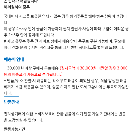
5.
은 안내가 어렵습니다.
당뇨병의 합병증과 저혈당
340
해외원서의 경우
6.
부신질환
360
7.
칼슘 및 골대사질환
377
국내에서 재고를 보유한 업체가 없는 경우 해외주문을 해야 하는 상황이 생깁니
8.
이상지질혈증 및 비만
392
다.
이 경우 4~5주 안에 공급이 가능하며 현지 출판사 사정에 따라 구입이 어려운 경
우 2~3주 안에 공지해 드립니다.
6.
순환기내과
# 재고 유무는 주문 전 사이트 상에서 배송 안내 문구로 구분 가능하며, 필요에
1.
순환기 응급질환
421
따라 전화 문의 주시면 거래처를 통해 다시 한번 국내재고를 확인해 드립니다.
2.
고혈압
433
3.
이상지질혈증
448
배송비 안내
4.
심부전
456
- 30,000원 이상 구매시 무료배송
(결제금액이 30,000원 미만일 경우 3,000
5.
심근증
475
원의 배송료가 자동으로 추가됩니다.)
6.
심장판막질환
494
- 반품/취소.환불 시 배송비는 최소 무료 배송이 되었을 경우, 처음 발생한 배송
7.
심혈관질환
511
비까지 소급 적용될 수 있으며, 상품 하자로 인한 도서 교환시에는 무료로 가능합
니다.
8.
부정맥
536
9.
말초혈관질환과 폐색전증
550
반품안내
10.
수술 전 심장 평가
557
전자상거래에 의한 소비자보호에 관한 법률에 의거 반품 가능 기간내에는 반품
을 요청하실 수 있습니다.
7.
신장내과
1.
신장질환의 진단
567
반품가능기간