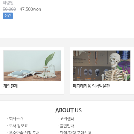
하영일
50,000
47,500won
신간
개인결제
메디테리움 의학박물관
ABOUT
US
· 회사소개
· 고객센터
· 도서 정오표
· 출판안내
· 우수학술 선정 도서
· 단체/대량 구매신청