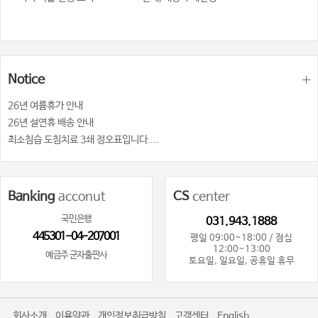
Notice
26년 여륨휴가 안내
26년 설연휴 배송 안내
최소침습 도침치료 3쇄 정오표입니다....
Banking
acconut
CS
center
국민은행
031.943.1888
445301-04-207001
평일 09:00~18:00 / 점심
12:00~13:00
예금주 군자출판사
토요일, 일요일, 공휴일 휴무
회사소개
이용약관
개인정보취급방침
고객센터
English