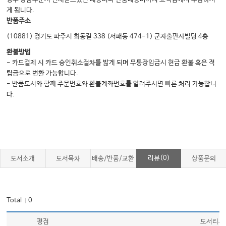
게 됩니다.
반품주소
9.
류마티스내과
1.
근골격계 증상 접근법
823
(10881) 경기도 파주시 회동길 338 (서패동 474-1) 군자출판사빌딩 4층
2.
류마티스질환 진단검사
828
환불방법
3.
류마티스 약물
833
- 카드결제 시 카드 승인취소절차를 밟게 되며 무통장입금시 현금 환불 혹은 적
4.
전신홍반루푸스
843
립금으로 변환 가능합니다.
5.
항인지질증후군
854
- 반품도서와 함께 주문번호와 환불계좌번호를 알려주시면 빠른 처리 가능합니
6.
다.
류마티스관절염
857
7.
전신경화증
866
8.
쇼그렌증후군
877
9.
척추관절염
882
10.
혈관염과 베체트병
892
11.
염증근염
904
리뷰(0)
도서소개
도서목차
배송/반품/교환
상품문의
12.
골관절염
912
13.
결정관절병증
918
14.
섬유근통
924
Total
0
｜
15.
성인형스틸병
930
평점
도서리뷰