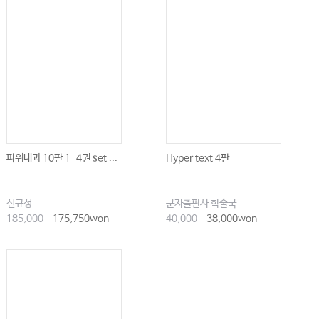
8.
림프구질환
1355
9.
조혈모세포이식
1372
10.
수혈의학 및 조혈촉진제
1385
파워내과 10판 1-4권 set ...
Hyper text 4판
신규성
군자출판사 학술국
185,000
175,750won
40,000
38,000won