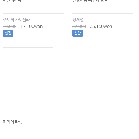
이탈리아나
난생처음 피부과 상담
주세페 카토첼라
성재영
18,000
17,100won
37,000
35,150won
신간
신간
머리의 탄생