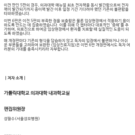
이전 판인
5
판의 경우
,
의과대학 매뉴얼 최초 전자책을 동시 발간함으로써 전자
책이 발간되기까지 종이책 발간 이후 일정 기간 기다려야 했던 기존의 불편함을
타파하였습니다
.
이번
6
판은 이전
5
판의 부족한 점을 보충함은 물론 임상현장에서 적용하기 용이
하도록 만드는 데 집중하였습니다
.
이를 위해 각 챕터마다 대표적인
‘
증례
’
를 추
가하여
,
의료진으로 하여금 임상현장에서 환자를 치료할 때 실질적인 도움이 되
도록 하였습니다
.
매 개정판마다 기존의 형식을 답습하지 않고 독자의 입장에서 불편하거나 아쉬
운 부분들을 고려하여 보완한
<
임상진료지침
>
은 이번
6
판 개정판에서도 독자 여
러분의 기대를 충족시키리라 자부합니다
.
｜저자 소개｜
가톨릭대학교
의과대학
내과학교실
편집위원장
성필수
(
서울성모병원
)