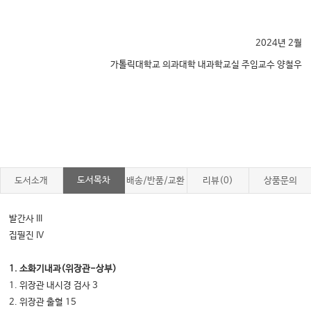
2024
년
2
월
가톨릭대학교 의과대학 내과학교실 주임교수 양철우
도서목차
도서소개
배송/반품/교환
리뷰(0)
상품문의
발간사
III
집필진
IV
1.
소화기내과
(
위장관
-
상부
)
1.
위장관 내시경 검사
3
2.
위장관 출혈
15