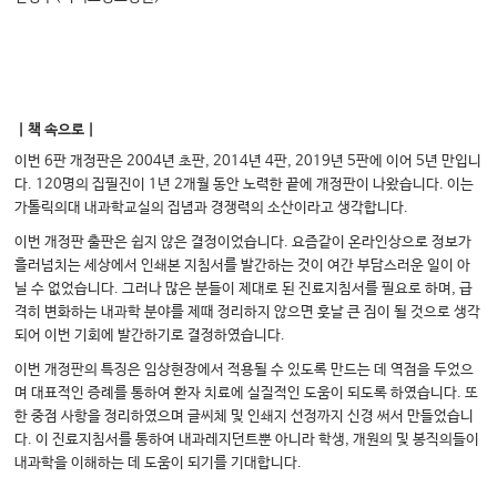
｜책 속으로｜
이번
6
판 개정판은
2004
년 초판
, 2014
년
4
판
, 2019
년
5
판에 이어
5
년 만입니
다
. 120
명의 집필진이
1
년
2
개월 동안 노력한 끝에 개정판이 나왔습니다
.
이는
가톨릭의대 내과학교실의 집념과 경쟁력의 소산이라고 생각합니다
.
이번 개정판 출판은 쉽지 않은 결정이었습니다
.
요즘같이 온라인상으로 정보가
흘러넘치는 세상에서 인쇄본 지침서를 발간하는 것이 여간 부담스러운 일이 아
닐 수 없었습니다
.
그러나 많은 분들이 제대로 된 진료지침서를 필요로 하며
,
급
격히 변화하는 내과학 분야를 제때 정리하지 않으면 훗날 큰 짐이 될 것으로 생각
되어 이번 기회에 발간하기로 결정하였습니다
.
이번 개정판의 특징은 임상현장에서 적용될 수 있도록 만드는 데 역점을 두었으
며 대표적인 증례를 통하여 환자 치료에 실질적인 도움이 되도록 하였습니다
.
또
한 중점 사항을 정리하였으며 글씨체 및 인쇄지 선정까지 신경 써서 만들었습니
다
.
이 진료지침서를 통하여 내과레지던트뿐 아니라 학생
,
개원의 및 봉직의들이
내과학을 이해하는 데 도움이 되기를 기대합니다
.