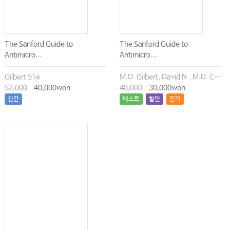
The Sanford Guide to
The Sanford Guide to
Antimicro...
Antimicro...
Gilbert 51e
M.D. Gilbert, David N., M.D. Chambers, Henry F., M.D. Eliopoulos, George M., M.D. Saag, Michael S., M.D. Pavia, Andrew T.
52,000
40,000won
48,000
30,000won
신간
베스트
할인
인기