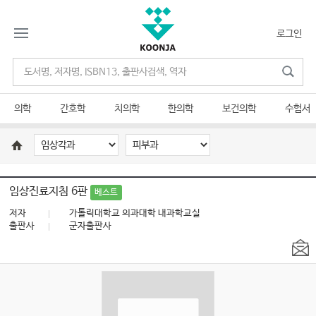
로그인
의학
간호학
치의학
한의학
보건의학
수험서
임상진료지침 6판
베스트
저자
가톨릭대학교 의과대학 내과학교실
출판사
군자출판사