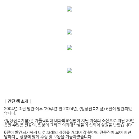
ㄱ
ㄱ
ㄱ
ㄱ
｜간단 책 소개｜
2004
년 초판 발간 이후
‘20
주년
’
인
2024
년
, <
임상진료지침
> 6
판이 발간되었
습니다
.
<
임상진료지침
>
은 가톨릭의대 내과학교실만이 지닌 지식의 소산으로 지난
20
년
동안 수많은 전공의
,
임상의 그리고 의과대학생들의 신뢰와 성원을 받았습니다
.
6
판이 발간되기까지 다섯 차례의 개정을 거치며 각 분야의 전문진이 모여 매년
달라지는 상황에 맞게 수정 및 보완을 거듭하였습니다
.