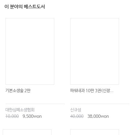
5.
결핵
1125
이 분야의 베스트도서
6.
간질성 폐질환
1145
7.
기타 호흡기질환
1162
8.
중환자의학 총론
1189
9.
호흡부전
1212
12.
알레르기내과
1.
알레르기질환의 검사방법
1231
2.
질환별 접근법
1233
3.
알레르겐 면역요법
1250
13.
혈액내과
1.
혈액질환의 분류 및 접근
1255
기본소생술 2판
파워내과 10판 3권(신장...
2.
빈혈
1267
3.
출혈 및 혈전질환
1277
대한심폐소생협회
신규성
4.
범혈구감소증과 골수 부전
1286
10,000
9,500won
40,000
38,000won
5.
혈구증가증
-
골수증식종양
1306
6.
급성백혈병
1318
7.
형질세포질환
1344