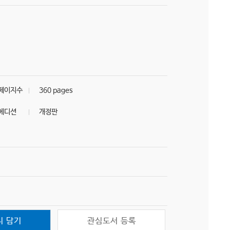
페이지수
360 pages
에디션
개정판
니 담기
관심도서 등록