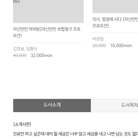
의사, 법정에 서다 [자신만
프로모션]
자신만만 약처방[자신만만 보험청구 프로
모션)
박창범
20,000
16,000won
김영설, 임형식
40,000
32,000won
도서소개
도서목
[소개서문]
진료만 하고 싶은데 내야 될 세금은 너무 많고 세금을 내고 나면 남는 것도 