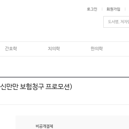
로그인
회원가입
간호학
치의학
한의학
자신만만 보험청구 프로모션)
비공개결제