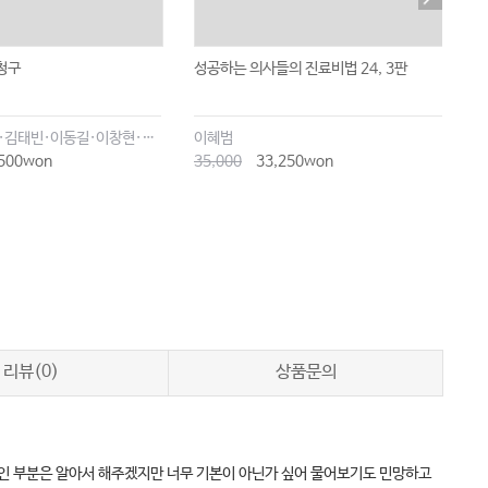
청구
성공하는 의사들의 진료비법 24, 3판
누
김기범·김종률·김태빈·이동길·이창현·최윤종
이혜범
松
500won
35,000
33,250won
2
리뷰(0)
상품문의
문적인 부분은 알아서 해주겠지만 너무 기본이 아닌가 싶어 물어보기도 민망하고