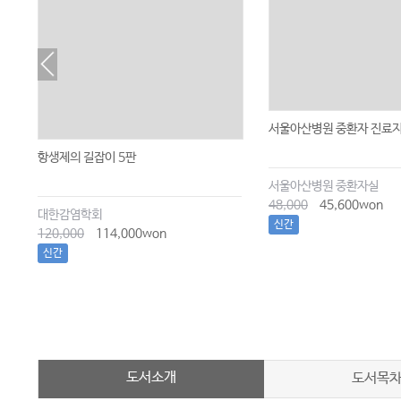
서울아산병원 중환자 진료지
항생제의 길잡이 5판
서울아산병원 중환자실
48,000
45,600won
대한감염학회
신간
120,000
114,000won
신간
도서소개
도서목