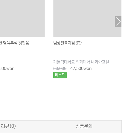
한 혈액투석 첫걸음
임상진료지침 6판
실
가톨릭대학교 의과대학 내과학교실
서
800won
50,000
47,500won
3
베스트
리뷰(0)
상품문의