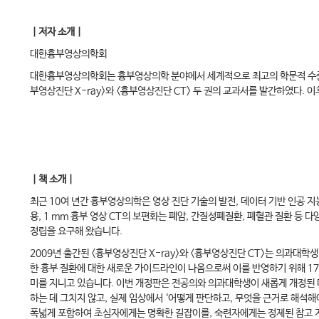
｜저자 소개｜
대한흉부영상의학회
대한흉부영상의학회는 흉부영상의학 분야에서 세계적으로 최고의 학문적 수준과
부영상진단 X-ray>와 <흉부영상진단 CT> 두 권의 교과서를 발간하였다. 
｜책 소개｜
최근 10여 년간 흉부영상의학은 영상 진단 기술의 발전, 데이터 기반 인공 지
용, 1 mm 흉부 영상 CT의 보편화는 폐암, 간질성폐질환, 폐혈관 질환 
정립을 요구해 왔습니다.
2009년 출간된 <흉부영상진단 X-ray>와 <흉부영상진단 CT>는 의과대
한 흉부 질환에 대한 새로운 가이드라인이 나옴으로써 이를 반영하기 위해 17
미를 지니고 있습니다. 이번 개정판은 전공의와 의과대학생이 새롭게 개정된 
하는 데 그치지 않고, 실제 임상에서 ‘어떻게 판단하고, 무엇을 근거로 해석해
폭넓게 포함하여 초심자에게는 명확한 길잡이를, 숙련자에게는 정제된 참고 