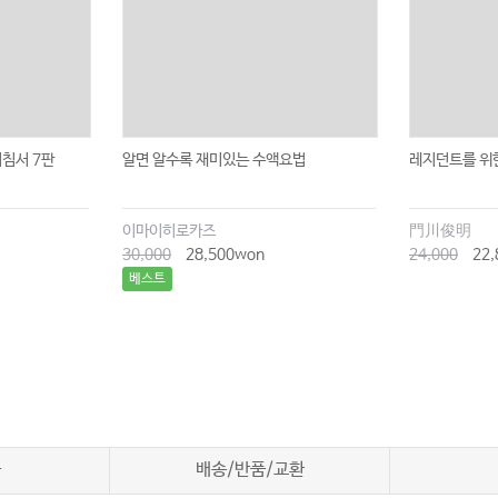
침서 7판
알면 알수록 재미있는 수액요법
레지던트를 위
이마이히로카즈
門川俊明
30,000
28,500won
24,000
22,
베스트
차
배송/반품/교환