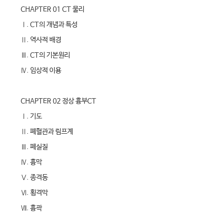
CHAPTER 01 CT 물리
Ⅰ. CT의 개념과 특성
Ⅱ. 역사적 배경
Ⅲ. CT의 기본원리
Ⅳ. 임상적 이용
CHAPTER 02 정상 흉부CT
Ⅰ. 기도
Ⅱ. 폐혈관과 림프계
Ⅲ. 폐실질
Ⅳ. 흉막
Ⅴ. 종격동
Ⅵ. 횡격막
Ⅶ. 흉곽