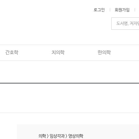
로그인
회원가입
간호학
치의학
한의학
의학
>
임상각과
>
영상의학