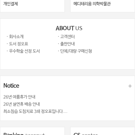
개인결제
메디테리움 의학박물관
ABOUT
US
· 회사소개
· 고객센터
· 도서 정오표
· 출판안내
· 우수학술 선정 도서
· 단체/대량 구매신청
Notice
26년 여륨휴가 안내
26년 설연휴 배송 안내
최소침습 도침치료 3쇄 정오표입니다....