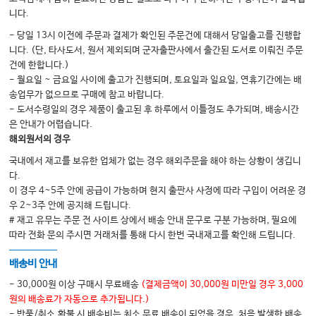
1) 점상 고에코 초점을 동반한 저에코 결절
니다.
2) 불규칙한 경계의 저에코 결절
- 당일 13시 이전에 주문과 결제가 확인된 주문건에 대해서 당일출고를 진행합
3) 비평행 방향의 저에코 결절
니다. (단, 타사도서, 원서 제외되며 군자출판사에서 출간된 도서로 이뤄진 주문
건에 한합니다.)
4) 점상 고에코 초점을 동반한 불규칙한 경계의 저에코 결절
- 월요일 ~ 금요일 사이에 출고가 진행되며, 토요일과 일요일, 연휴기간에는 배
5) 불규칙한 경계와 비평행 방향의 저에코 결절
송업무가 없으므로 구매에 참고 바랍니다.
- 도서수령일의 경우 제품이 출고된 후 하루에서 이틀정도 추가되며, 배송시간
6) 점상 고에코 초점을 동반한 비평행 방향의 저에코 결절
은 안내가 어렵습니다.
7) 3개의 악성의심 초음파 소견을 모두 동반한 저에코 결절
해외원서의 경우
06. 낮은 의심
국내에서 재고를 보유한 업체가 없는 경우 해외주문을 해야 하는 상황이 생깁니
다.
1) 기타 질환들
이 경우 4~5주 안에 공급이 가능하며 현지 출판사 사정에 따라 구입이 어려운 경
(1) 미만성 갑상선 질환
우 2~3주 안에 공지해 드립니다.
# 재고 유무는 주문 전 사이트 상에서 배송 안내 문구로 구분 가능하며, 필요에
(2) 수술 부위의 병변들
따라 전화 문의 주시면 거래처를 통해 다시 한번 국내재고를 확인해 드립니다.
(3) 갑상설관 낭종
배송비 안내
- 30,000원 이상 구매시 무료배송
(결제금액이 30,000원 미만일 경우 3,000
2) 함정들
원의 배송료가 자동으로 추가됩니다.)
(1) 식도 게실
- 반품/취소.환불 시 배송비는 최소 무료 배송이 되었을 경우, 처음 발생한 배송