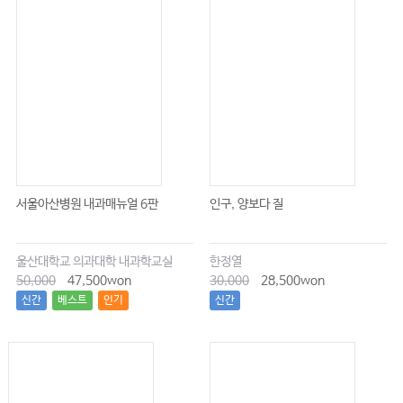
서울아산병원 내과매뉴얼 6판
인구, 양보다 질
울산대학교 의과대학 내과학교실
한정열
50,000
47,500won
30,000
28,500won
신간
베스트
인기
신간