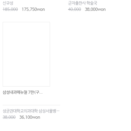
신규성
군자출판사 학술국
185,000
175,750won
40,000
38,000won
삼성내과매뉴얼 7판(구...
성균관대학교의과대학 삼성서울병원내과
38,000
36,100won