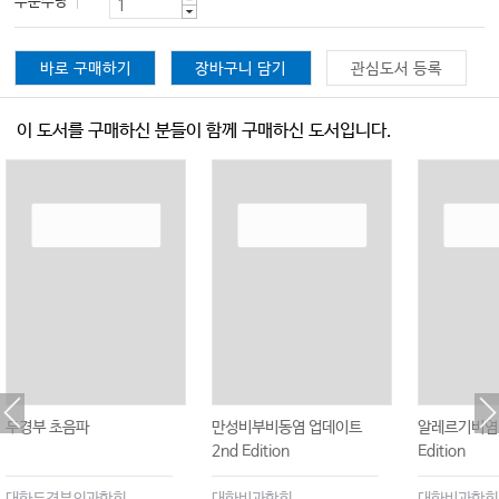
주문수량
바로 구매하기
장바구니 담기
관심도서 등록
이 도서를 구매하신 분들이 함께 구매하신 도서입니다.
두경부 초음파
만성비부비동염 업데이트
알레르기비염 
2nd Edition
Edition