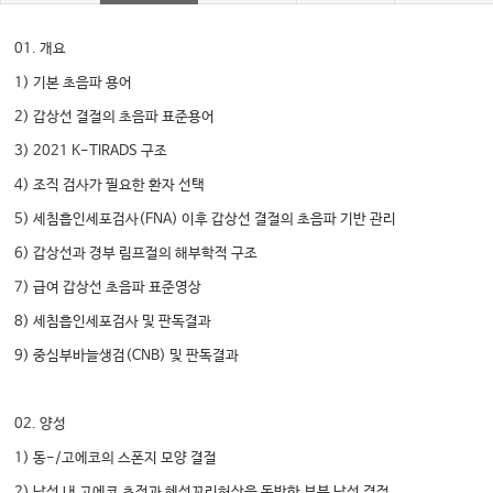
01. 개요
1) 기본 초음파 용어
2) 갑상선 결절의 초음파 표준용어
3) 2021 K-TIRADS 구조
4) 조직 검사가 필요한 환자 선택
5) 세침흡인세포검사(FNA) 이후 갑상선 결절의 초음파 기반 관리
6) 갑상선과 경부 림프절의 해부학적 구조
7) 급여 갑상선 초음파 표준영상
8) 세침흡인세포검사 및 판독결과
9) 중심부바늘생검(CNB) 및 판독결과
02. 양성
1) 동-/고에코의 스폰지 모양 결절
2) 낭성 내 고에코 초점과 혜성꼬리허상을 동반한 부분 낭성 결절