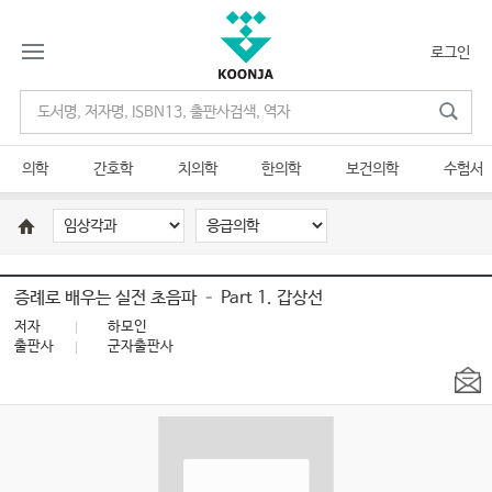
로그인
의학
간호학
치의학
한의학
보건의학
수험서
증례로 배우는 실전 초음파 – Part 1. 갑상선
저자
하모인
출판사
군자출판사