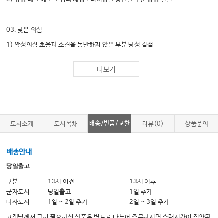
03. 낮은 의심
1) 악성의심 초음파 소견을 동반하지 않은 부분 낭성 결절
2) 악성의심 초음파 소견을 동반하지 않은 동-/고에코 결절
더보기
04. 중간 의심
1) 악성의심 초음파 소견을 동반하지 않은 저에코 결절
2) 악성의심 초음파 소견을 한 개라도 동반한 부분 낭성 또는 동-/고에코 결절
배송/반품/교환
도서소개
도서목차
리뷰(0)
상품문의
3) 전체 석회성 결절
4) 전반적인 침윤성 병변 – 암 전이나 림프종 같은 침윤성 암 의심 소견
배송안내
5) 광범위한 실질성 점상 고에코 초점 – 미만성 경화 변종 갑상선 유두암 의심
당일출고
소견
구분
13시 이전
13시 이후
군자도서
당일출고
1일 추가
타사도서
1일 ~ 2일 추가
2일 ~ 3일 추가
05. 높은 의심
고객님께서 급히 필요하신 상품은 별도로 나누어 주문하시면 수령시간이 절약됩