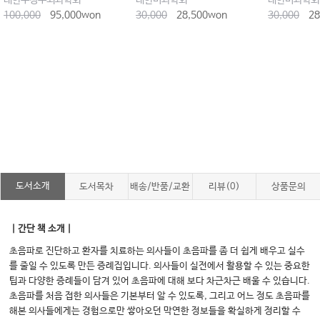
대한두경부외과학회
대한비과학회
대한비과학회
100,000
95,000won
30,000
28,500won
30,000
28
도서소개
도서목차
배송/반품/교환
리뷰(0)
상품문의
｜간단 책 소개｜
초음파로 진단하고 환자를 치료하는 의사들이 초음파를 좀 더 쉽게 배우고 실수
를 줄일 수 있도록 만든 증례집입니다. 의사들이 실전에서 활용할 수 있는 중요한
팁과 다양한 증례들이 담겨 있어 초음파에 대해 보다 차근차근 배울 수 있습니다.
초음파를 처음 접한 의사들은 기본부터 알 수 있도록, 그리고 어느 정도 초음파를
해본 의사들에게는 경험으로만 쌓아오던 막연한 정보들을 확실하게 정리할 수