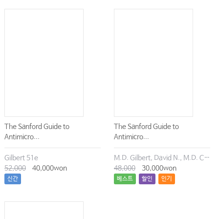
The Sanford Guide to
The Sanford Guide to
Antimicro...
Antimicro...
Gilbert 51e
M.D. Gilbert, David N., M.D. Chambers, Henry F., M.D. Eliopoulos, George M., M.D. Saag, Michael S., M.D. Pavia, Andrew T.
52,000
40,000won
48,000
30,000won
신간
베스트
할인
인기