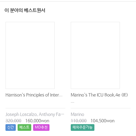
이 분야의 베스트원서
Harrison`s Principles of Inter...
Marino`s The ICU Book,4e (IE)
...
Joseph Loscalzo, Anthony Fauci, Dennis Kasper, Stephen Hauser, Dan Longo, J. Larry Jameson
Marino
320,000
160,000won
110,000
104,500won
신간
베스트
MD추천
해외주문가능