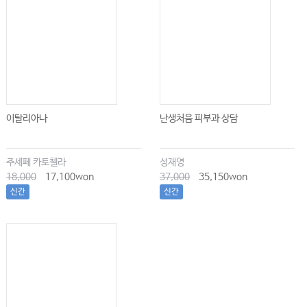
이탈리아나
난생처음 피부과 상담
주세페 카토첼라
성재영
18,000
17,100won
37,000
35,150won
신간
신간