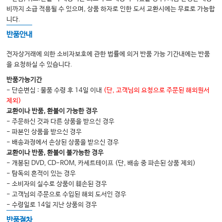
비까지 소급 적용될 수 있으며, 상품 하자로 인한 도서 교환시에는 무료로 가능합
(2) 근육 접촉면에 의한 그림자
니다.
(3) 혈관
반품안내
(4) 델피안 림프절
전자상거래에 의한 소비자보호에 관한 법률에 의거 반품 가능 기간내에는 반품
(5) 피라미드엽
을 요청하실 수 있습니다.
(6) 갑상선 사이막
반품가능기간
- 단순변심 : 물품 수령 후 14일 이내
(단, 고객님의 요청으로 주문된 해외원서
제외)
07. 증례와 답
교환이나 반품, 환불이 가능한 경우
- 증례
- 주문하신 것과 다른 상품을 받으신 경우
- 파본인 상품을 받으신 경우
- 답
- 배송과정에서 손상된 상품을 받으신 경우
교환이나 반품, 환불이 불가능한 경우
- 개봉된 DVD, CD-ROM, 카세트테이프 (단, 배송 중 파손된 상품 제외)
- 탐독의 흔적이 있는 경우
- 소비자의 실수로 상품이 훼손된 경우
- 고객님의 주문으로 수입된 해외 도서인 경우
- 수령일로 14일 지난 상품의 경우
반품절차