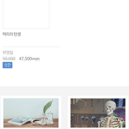
머리의 탄생
하영일
50,000
47,500won
신간