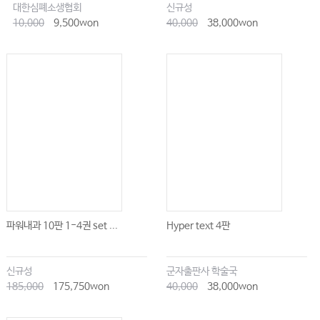
대한심폐소생협회
신규성
10,000
9,500won
40,000
38,000won
파워내과 10판 1-4권 set ...
Hyper text 4판
신규성
군자출판사 학술국
185,000
175,750won
40,000
38,000won