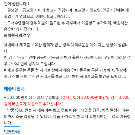
건에 한합니다.)
7장. 젊음을 재설계하는 첨단 의학
- 월요일 ~ 금요일 사이에 출고가 진행되며, 토요일과 일요일, 연휴기간에는 배
송업무가 없으므로 구매에 참고 바랍니다.
오래 사는 것과 건강하게 사는 것, 그 차이를 아는 약물들
- 도서수령일의 경우 제품이 출고된 후 하루에서 이틀정도 추가되며, 배송시간
1] 메트포르민(Metformin)
은 안내가 어렵습니다.
해외원서의 경우
2] 라파마이신 및 유사체들
국내에서 재고를 보유한 업체가 없는 경우 해외주문을 해야 하는 상황이 생깁니
3] NAD⁺ 전구체: 니코틴아마이드 모노뉴클레오티드(NMN), 니코틴아미드 리
다.
보사이드(NR)
이 경우 4~5주 안에 공급이 가능하며 현지 출판사 사정에 따라 구입이 어려운 경
4] 세놀리틱 약물(Senolytics)
우 2~3주 안에 공지해 드립니다.
# 재고 유무는 주문 전 사이트 상에서 배송 안내 문구로 구분 가능하며, 필요에
5] 레스베라트롤(Resveratrol)
따라 전화 문의 주시면 거래처를 통해 다시 한번 국내재고를 확인해 드립니다.
유전자 및 세포 기반 치료기술
배송비 안내
1] CRISPR 유전자 편집기술: 유전자의 운명을 다시 쓰다
- 30,000원 이상 구매시 무료배송
(결제금액이 30,000원 미만일 경우 3,000
2] 줄기세포 치료: 노화를 되돌릴 수 있을까?
원의 배송료가 자동으로 추가됩니다.)
3] 엑소좀(Exosome) 치료: 세포 간 대화의 비밀
- 반품/취소.환불 시 배송비는 최소 무료 배송이 되었을 경우, 처음 발생한 배송
비까지 소급 적용될 수 있으며, 상품 하자로 인한 도서 교환시에는 무료로 가능합
물리적· 에너지 기반 치료기술
니다.
1] PBM (광생물변조, Photobiomodulation): 빛으로 되살리는 젊음
반품안내