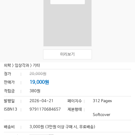
미리보기
의학
>
임상각과
>
기타
정가
20,000원
19,000원
판매가
적립금
380원
발행일
2026-04-21
페이지수
312 Pages
ISBN13
9791170684657
제본형태
Softcover
배송비
3,000원 (3만원 이상 구매 시, 무료배송)