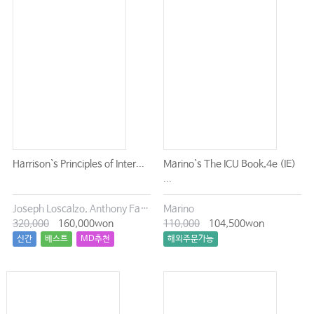
Harrison`s Principles of Inter...
Marino`s The ICU Book,4e (IE)
...
Joseph Loscalzo, Anthony Fauci, Dennis Kasper, Stephen Hauser, Dan Longo, J. Larry Jameson
Marino
320,000
160,000won
110,000
104,500won
신간
베스트
MD추천
해외주문가능