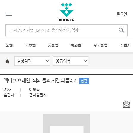
로그인
의학
간호학
치의학
한의학
보건의학
수험서
액티브 브레인-뇌와 몸의 시간 되돌리기
신간
저자
이창욱
출판사
군자출판사