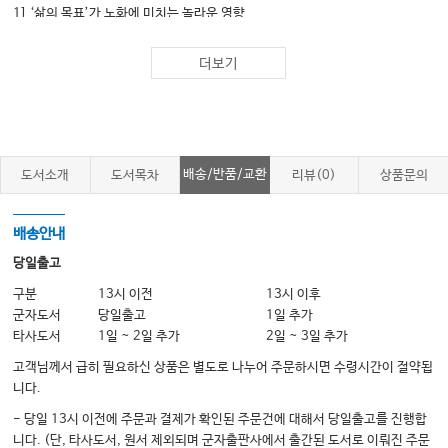
1] ‘삶의 목표’가 노화에 미치는 놀라운 영향
2] 먹는 것이 늙는 속도를 좌우한다
더보기
3] 움직임이 생명력을 만든다
4] 노화와 수면: 젊음을 위한 숨은 열쇠
5] 인지 훈련의 힘: 뇌를 젊게 유지하는 방법
6] 장 건강과 노화: 제2의 뇌를 위한 선택
배송/반품/교환
도서소개
도서목차
리뷰(0)
상품문의
7] 나이 들수록 술이 더 위험한 이유
8] 젊음을 되살리는 환경
배송안내
9] 긍정적 사고: 마음이 젊음을 지키는 열쇠
당일출고
10] 회복탄력성: 나이 들어서도 흔들리지 않는 마음의 힘
구분
13시 이전
13시 이후
군자도서
당일출고
1일 추가
11] 사회적 교류: 오래 사는 것보다 함께 사는 것이 중요하다
타사도서
1일 ~ 2일 추가
2일 ~ 3일 추가
12] 명상, 마음챙김, 호흡법
고객님께서 급히 필요하신 상품은 별도로 나누어 주문하시면 수령시간이 절약됩
13] 노화와 성(性): 나이가 들어도 사랑은 계속된다
니다.
14] 작은 스트레스가 만드는 큰 변화: 호르메시스와 건강한 노화
- 당일 13시 이전에 주문과 결제가 확인된 주문건에 대해서 당일출고를 진행합
니다. (단, 타사도서, 원서 제외되며 군자출판사에서 출간된 도서로 이뤄진 주문
15] 블루존 이야기: 장수와 건강한 삶의 비결