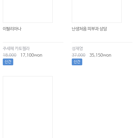
이탈리아나
난생처음 피부과 상담
주세페 카토첼라
성재영
18,000
17,100won
37,000
35,150won
신간
신간