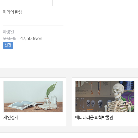
머리의 탄생
하영일
50,000
47,500won
신간
개인결제
메디테리움 의학박물관