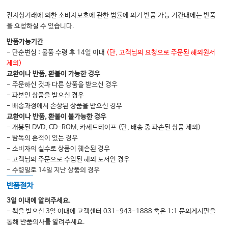
2] TMS (경두개자기자극): 자극으로 깨어나는 뇌
전자상거래에 의한 소비자보호에 관한 법률에 의거 반품 가능 기간내에는 반품
3] 경두개직류자극(tDCS): 전기를 통한 뇌 건강 관리
을 요청하실 수 있습니다.
4] 하이퍼서믹 치료(Hyperthermia Therapy): 체온 1도가 바꾸는 인생
반품가능기간
5] 전신 저온 요법(Cryotherapy): 차가운 충격, 젊음의 반응
- 단순변심 : 물품 수령 후 14일 이내
(단, 고객님의 요청으로 주문된 해외원서
제외)
6] 고압산소치료(Hyperbaric Oxygen Therapy, HBOT): 숨을 더 깊이, 젊음
교환이나 반품, 환불이 가능한 경우
을 더 오래
- 주문하신 것과 다른 상품을 받으신 경우
8장. 노화의 재해석: 시간의 선물을 열어보는 지혜
- 파본인 상품을 받으신 경우
- 배송과정에서 손상된 상품을 받으신 경우
9장. 젊게 사는 생활습관 완전 실천 가이드
교환이나 반품, 환불이 불가능한 경우
1. 항노화 식단법 - 먹는 것으로 10년 젊어지기
- 개봉된 DVD, CD-ROM, 카세트테이프 (단, 배송 중 파손된 상품 제외)
- 탐독의 흔적이 있는 경우
2. 노화예방 운동법 - 움직임으로 시간을 되돌리기
- 소비자의 실수로 상품이 훼손된 경우
3. 젊어지는 수면법 - 잠으로 시간을 되돌리기
- 고객님의 주문으로 수입된 해외 도서인 경우
- 수령일로 14일 지난 상품의 경우
4. 두뇌 건강 완전 정복 - 평생 똑똑하게 살기
반품절차
5. 젊음을 지키는 스트레스 관리법
3일 이내에 알려주세요.
용어 설명
- 책을 받으신 3일 이내에 고객센터 031-943-1888 혹은 1:1 문의게시판을
통해 반품의사를 알려주세요.