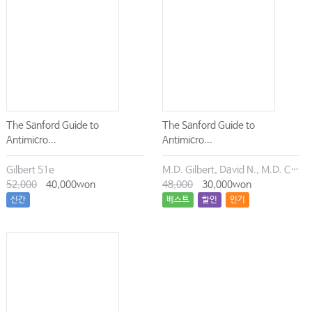
The Sanford Guide to
The Sanford Guide to
Antimicro...
Antimicro...
Gilbert 51e
M.D. Gilbert, David N., M.D. Chambers, Henry F., M.D. Eliopoulos, George M., M.D. Saag, Michael S., M.D. Pavia, Andrew T.
52,000
40,000won
48,000
30,000won
신간
베스트
할인
인기