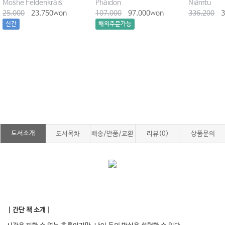
Moshe Feldenkrais
Phaidon
Niamtu
25,000
23,750won
107,000
97,000won
336,200
3
신간
해외주문가능
도서소개
도서목차
배송/반품/교환
리뷰(0)
상품문의
｜간단 책 소개｜