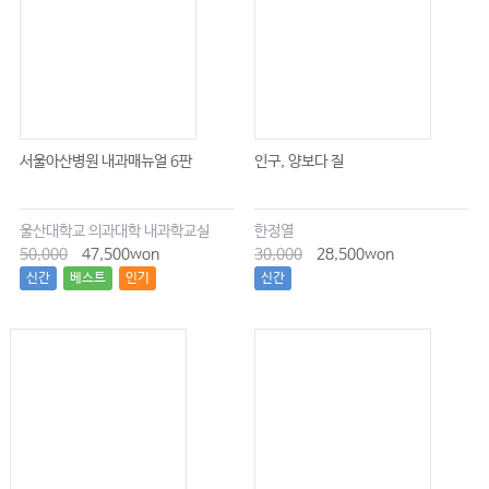
서울아산병원 내과매뉴얼 6판
인구, 양보다 질
울산대학교 의과대학 내과학교실
한정열
50,000
47,500won
30,000
28,500won
신간
베스트
인기
신간