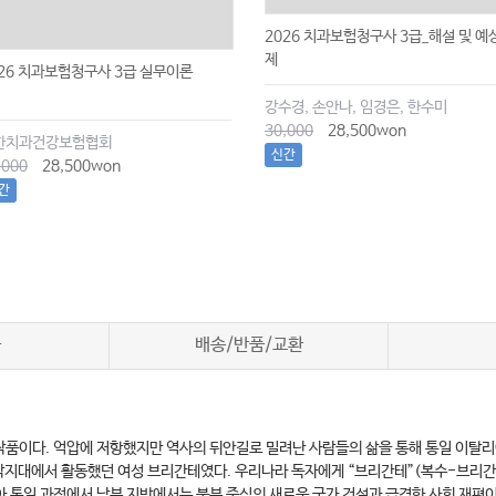
2026 치과보험청구사 3급_해설 및 예
제
026 치과보험청구사 3급 실무이론
강수경, 손안나, 임경은, 한수미
30,000
28,500won
한치과건강보험협회
신간
,000
28,500won
간
차
배송/반품/교환
작품이다. 억압에 저항했지만 역사의 뒤안길로 밀려난 사람들의 삶을 통해 통일 이탈리아
산악지대에서 활동했던 여성 브리간테였다. 우리나라 독자에게 “브리간테”(복수-브리간티)
아 통일 과정에서 남부 지방에서는 북부 중심의 새로운 국가 건설과 급격한 사회 재편