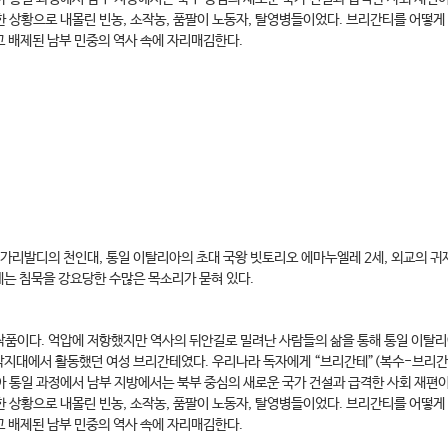
한 상황으로 내몰린 빈농, 소작농, 품팔이 노동자, 탈영병들이었다. 브리간티를 어떻게
 배제된 남부 민중의 역사 속에 자리매김한다.
 가리발디의 천인대, 통일 이탈리아의 초대 국왕 빗토리오 에마누엘레 2세, 외교의 귀
에는 침묵을 강요당한 수많은 목소리가 묻혀 있다.
작품이다. 억압에 저항했지만 역사의 뒤안길로 밀려난 사람들의 삶을 통해 통일 이탈리아
산악지대에서 활동했던 여성 브리간테였다. 우리나라 독자에게 “브리간테”(복수-브리간티)
아 통일 과정에서 남부 지방에서는 북부 중심의 새로운 국가 건설과 급격한 사회 재편
한 상황으로 내몰린 빈농, 소작농, 품팔이 노동자, 탈영병들이었다. 브리간티를 어떻게
 배제된 남부 민중의 역사 속에 자리매김한다.