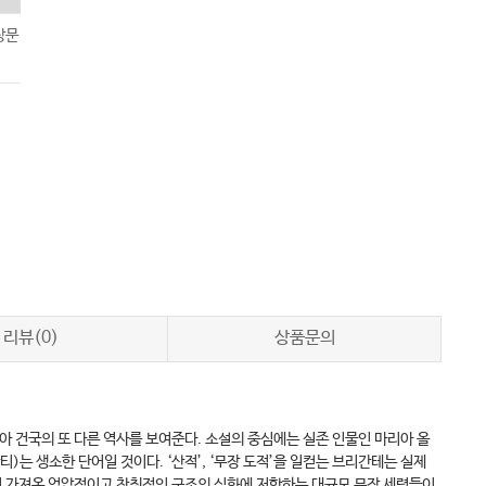
상문
리뷰(0)
상품문의
 건국의 또 다른 역사를 보여준다. 소설의 중심에는 실존 인물인 마리아 올
는 생소한 단어일 것이다. ‘산적’, ‘무장 도적’을 일컫는 브리간테는 실제
이 가져온 억압적이고 착취적인 구조의 심화에 저항하는 대규모 무장 세력들이