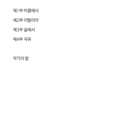
제1부 마을에서
제2부 이탈리아
제3부 숲에서
제4부 자유
작가의 말