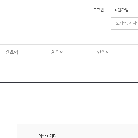
로그인
회원가입
간호학
치의학
한의학
의학
>
기타