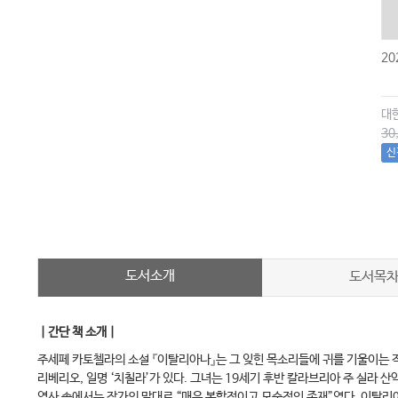
2
대
30
신
도서소개
도서목
｜간단 책 소개｜
주세페 카토첼라의 소설 『이탈리아나』는 그 잊힌 목소리들에 귀를 기울이는 
리베리오, 일명 ‘치칠라’가 있다. 그녀는 19세기 후반 칼라브리아 주 실라 
역사 속에서는 작가의 말대로 “매우 복합적이고 모순적인 존재”였다. 이탈리