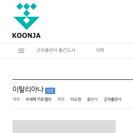
군자출판사 출간도서
의학
이탈리아나
신간
저자
주세페 카토첼라
역자
이소영
출판사
군자출판사