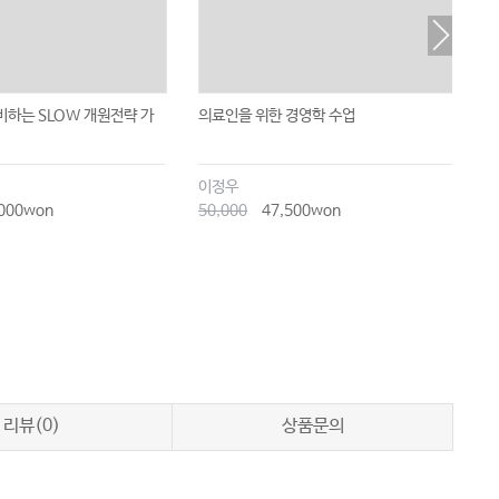
하는 SLOW 개원전략 가
의료인을 위한 경영학 수업
한
이정우
대
000won
50,000
47,500won
1
리뷰(0)
상품문의