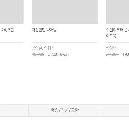
24, 3판
자신만만 약처방
수련의부터 준비
이드북
김영설, 임형식
박창범
40,000
38,000won
20,000
19,
차
배송/반품/교환