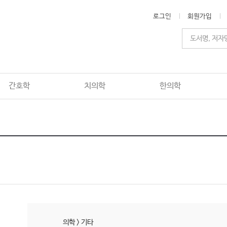
로그인
회원가입
간호학
치의학
한의학
의학
>
기타