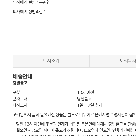
의사에게 설명의무란?
의사에게 성범죄란?
의사에게 무면허 의료행위란? (1)
의사에게 무면허 의료행위란? (2)
참고1) 해결되지 않은 문제, 간호사의 초음파 검사
참고2) 분업적 의료행위에 따른 간호사의 의료행위범위와 책임
참고3) 교수의 전공의 환자진료위임에 대한 책임의 범위와 한계
도서소개
도서목
진료비 거짓청구와 부당청구
배송안내
참고) 실수로 거짓청구나 부당청구를 하는 경우도 처벌을 받을까요
당일출고
의사에게 리베이트란?
구분
13시 이전
의사에게 진료거부란?
군자도서
당일출고
타사도서
1일 ~ 2일 추가
의사에게 진단서 허위작성이란?
고객님께서 급히 필요하신 상품은 별도로 나누어 주문하시면 수령시간이 절
의사와 향정신성 의약품 23
- 당일 13시 이전에 주문과 결제가 확인된 주문건에 대해서 당일출고를 진행
참고) 의사 자신이 진료하고 먹는 약을 청구하는 것은 불법인가
- 월요일 ~ 금요일 사이에 출고가 진행되며, 토요일과 일요일, 연휴기간에는
의사에게 ‘의약품 허가 외 사용’이란?