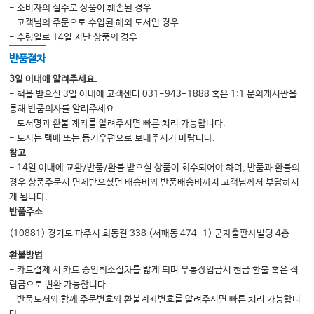
- 소비자의 실수로 상품이 훼손된 경우
인간의 건강과 질병에서 후성유전과 후성유전체 Epigenetics and
- 고객님의 주문으로 수입된 해외 도서인 경우
epigenomics in human health and disease
- 수령일로 14일 지난 상품의 경우
반품절차
CHAPTER 18
3일 이내에 알려주세요.
- 책을 받으신 3일 이내에 고객센터 031-943-1888 혹은 1:1 문의게시판을
마이크로바이옴: 건강과 질병에 미치는 영향 Microbiome: Its implication in
통해 반품의사를 알려주세요.
health and disease
- 도서명과 환불 계좌를 알려주시면 빠른 처리 가능합니다.
- 도서는 택배 또는 등기우편으로 보내주시기 바랍니다.
참고
PART II Clinical, Medical Genetics & Genomics
- 14일 이내에 교환/반품/환불 받으실 상품이 회수되어야 하며, 반품과 환불의
경우 상품주문시 면제받으셨던 배송비와 반품배송비까지 고객님께서 부담하시
게 됩니다.
CHAPTER 19
반품주소
암유전학 Cancer genetics and genomics
(10881) 경기도 파주시 회동길 338 (서패동 474-1) 군자출판사빌딩 4층
환불방법
CHAPTER 20
- 카드결제 시 카드 승인취소절차를 밟게 되며 무통장입금시 현금 환불 혹은 적
립금으로 변환 가능합니다.
면역체계의 유전학 Genetics and genomics of immunity
- 반품도서와 함께 주문번호와 환불계좌번호를 알려주시면 빠른 처리 가능합니