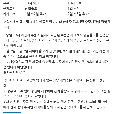
구분
13시 이전
13시 이후
유전자형과 표현형의 연관성 Correlation of genotype and phenotype
군자도서
당일출고
1일 추가
타사도서
1일 ~ 2일 추가
2일 ~ 3일 추가
CHAPTER 09
고객님께서 급히 필요하신 상품은 별도로 나누어 주문하시면 수령시간이 절약됩
니다.
다빈도 다요인 질환의 복합 유전 Complex inheritance of common
multifactorial disorders
- 당일 13시 이전에 주문과 결제가 확인된 주문건에 대해서 당일출고를 진행합
니다. (단, 타사도서, 원서 제외되며 군자출판사에서 출간된 도서로 이뤄진 주문
건에 한합니다.)
CHAPTER 10
- 월요일 ~ 금요일 사이에 출고가 진행되며, 토요일과 일요일, 연휴기간에는 배
송업무가 없으므로 구매에 참고 바랍니다.
집단 유전학: 인구 집단의 유전적 변이 Human population genetics: Genetic
- 도서수령일의 경우 제품이 출고된 후 하루에서 이틀정도 추가되며, 배송시간
variation in populations
은 안내가 어렵습니다.
해외원서의 경우
CHAPTER 11
국내에서 재고를 보유한 업체가 없는 경우 해외주문을 해야 하는 상황이 생깁니
다.
질환에서 원인유전자 규명 Identification of genetic basis of human disease
이 경우 4~5주 안에 공급이 가능하며 현지 출판사 사정에 따라 구입이 어려운 경
우 2~3주 안에 공지해 드립니다.
# 재고 유무는 주문 전 사이트 상에서 배송 안내 문구로 구분 가능하며, 필요에
CHAPTER 12
따라 전화 문의 주시면 거래처를 통해 다시 한번 국내재고를 확인해 드립니다.
유전질환의 분자유전학적 기초 The molecular basis of genetic disease