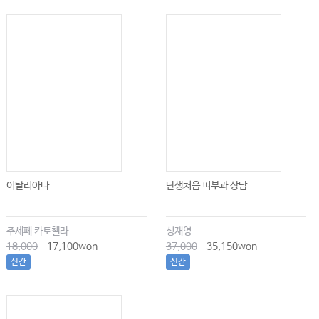
이탈리아나
난생처음 피부과 상담
주세페 카토첼라
성재영
18,000
17,100won
37,000
35,150won
신간
신간