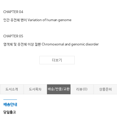
CHAPTER 04
인간 유전체 변이 Variation of human genome
CHAPTER 05
염색체 및 유전체 이상 질환 Chromosomal and genomic disorder
더보기
CHAPTER 06
단일 유전자의 유전 양상 Patterns of single gene inheritance
CHAPTER 07
배송/반품/교환
도서소개
도서목차
리뷰(0)
상품문의
단일유전자 질환의 유전형식: 비전형적 멘델유전 Patterns of single gene
inheritance: Non-traditional Mendelian inheritance
배송안내
당일출고
CHAPTER 08