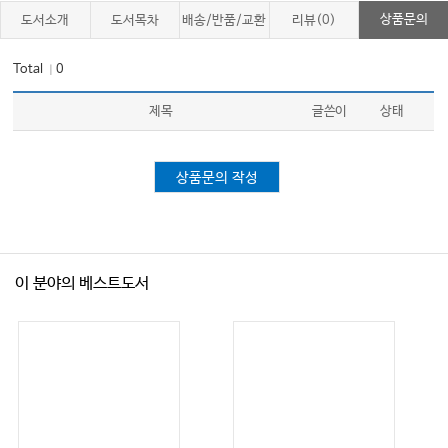
상품문의
도서소개
도서목차
배송/반품/교환
리뷰(0)
CHAPTER 26
Total
0
｜
임상진료에서의 임상유전체검사 Clinical genome sequencing in clinical
제목
글쓴이
상태
practice
CHAPTER 27
상품문의 작성
유전상담 및 위험도 평가 Genetic counseling and risk assessment
CHAPTER 28
이 분야의 베스트도서
유전질환 치료 Treatment of genetic disorders
CHAPTER 29
의학유전학 분야의 윤리적, 법적, 사회적 쟁점 Ethical, legal and social issues
in medical genetics and genomics