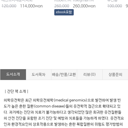
대한소아내분비학회
Robert M. Kliegman MD (Editor), Joseph W. St. Geme III MD (Editor)
유진홍
120,000
114,000won
260,000
260,000won
100,000
9
ebook포함
도서소개
도서목차
배송/반품/교환
리뷰(0)
상품문의
｜간단 책 소개｜
의학유전학은 최근 의학유전체학(medical genomics)으로 발전하여 발생 빈
도가 높은 흔한 질환(common disease)들의 유전학적 접근으로 확대되고 있
다. 과거에는 진단과 치료가 불가능하다고 생각되었던 많은 희귀한 유전질환들
의 산전 진단을 포함한 조기 진단 및 예방과 치료들을 가능하게 하였다. 유전적요
인과 환경적요인의 상호작용으로 발생하는 흔한 복합질환의 위험도 평가방법의