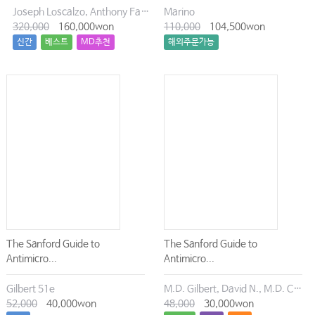
Joseph Loscalzo, Anthony Fauci, Dennis Kasper, Stephen Hauser, Dan Longo, J. Larry Jameson
Marino
320,000
160,000won
110,000
104,500won
신간
베스트
MD추천
해외주문가능
The Sanford Guide to
The Sanford Guide to
Antimicro...
Antimicro...
Gilbert 51e
M.D. Gilbert, David N., M.D. Chambers, Henry F., M.D. Eliopoulos, George M., M.D. Saag, Michael S., M.D. Pavia, Andrew T.
52,000
40,000won
48,000
30,000won