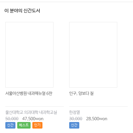
이 분야의 신간도서
서울아산병원 내과매뉴얼 6판
인구, 양보다 질
울산대학교 의과대학 내과학교실
한정열
50,000
47,500won
30,000
28,500won
신간
베스트
인기
신간