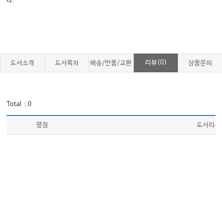
다.
CHAPTER 21
심혈관질환의 유전학 Genetics and genomics of cardiovascular diseases
CHAPTER 22
리뷰(0)
도서소개
도서목차
배송/반품/교환
상품문의
신경계 유전질환의 유전학 Genetics and genomics of neurological
disorder
Total
0
｜
CHAPTER 23
평점
도서리뷰
산전유전학 Prenatal genetics
CHAPTER 24
착상전 유전진단 Preimplantation genetic test
CHAPTER 25
생식 불임의 유전학 Reproductive genetics