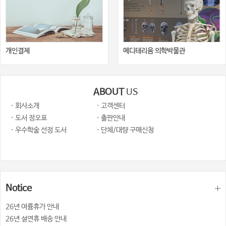
개인결제
메디테리움 의학박물관
ABOUT
US
· 회사소개
· 고객센터
· 도서 정오표
· 출판안내
· 우수학술 선정 도서
· 단체/대량 구매신청
Notice
26년 여륨휴가 안내
26년 설연휴 배송 안내