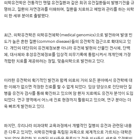
의학유전학은 전통적인 멘델 유전질환과 같은 희귀 유전질환들의 발병기전을 규
명하고, 질환의 자연경과를 이해하며, 질환을 치료하고 예방과 관리를 하는 의학
의 한 세부 분야로 출발했다.
최근, 의학유전학은 의학유전체학(medical genomics)으로 발전하여 발생 빈
도가 높은 흔한 질환(common disease)들의 유전학적 접근으로 확대되고 있
다. 개인의 대단위의 유전체정보뿐 아니라 유전체 발현의 산물인 전사체, 단백
체, 대사체와 후성유전체정보를 임상적 의무기록에 통합시켜서 개개인에 가장
적합한 치료를 제공하려는 정밀, 맞춤의학으로 발전하고 있다.
이러한 유전학의 획기적인 발전과 함께 의료의 거의 모든 분야에서 유전학에 대
한 이해가 없으면 적정한 진료를 할 수 없게 되었다. 임상 양상으로 진단하던 질
병을 유전자 검사를 통해 확진하고 있으며 암 환자 치료에도 유전자 분석이 도입
되었다. 연구 영역에서 어느새 진료 현장까지 활용되고 있으며, 연구 분야는 더
욱 빠르게 발전하고 있다.
하지만, 우리나라 의과대학 교육과정에서 개별적인 질병의 유전과 관련된 내용
은 다루고 있지만, 의학유전학을 독립된 과목으로 체계적으로 가르치는 대학은
거의 없어 졸업한 지 오래된 의사들은 물론이고 젊은 의사들도 새로운 유전학의