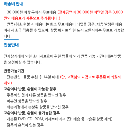
배송비 안내
- 30,000원 이상 구매시 무료배송
(결제금액이 30,000원 미만일 경우 3,000
CHAPTER 13
원의 배송료가 자동으로 추가됩니다.)
유전질환의 분자, 생화학적, 세포유전학적 기초 The molecular, biochemical,
- 반품/취소.환불 시 배송비는 최소 무료 배송이 되었을 경우, 처음 발생한 배송
and cellular basis of genetic disease
비까지 소급 적용될 수 있으며, 상품 하자로 인한 도서 교환시에는 무료로 가능합
니다.
반품안내
CHAPTER 14
게놈 의학의 전사체학 Tranx_x_x_scriptomics in genomic medicine
전자상거래에 의한 소비자보호에 관한 법률에 의거 반품 가능 기간내에는 반품
을 요청하실 수 있습니다.
반품가능기간
CHAPTER 15
- 단순변심 : 물품 수령 후 14일 이내
(단, 고객님의 요청으로 주문된 해외원서
발생 유전학과 선천성 기형 Developmental genetics and birth defects
제외)
교환이나 반품, 환불이 가능한 경우
- 주문하신 것과 다른 상품을 받으신 경우
CHAPTER 16
- 파본인 상품을 받으신 경우
- 배송과정에서 손상된 상품을 받으신 경우
약물유전학 및 약물유전체학 Pharmacogentics and genomics
교환이나 반품, 환불이 불가능한 경우
- 개봉된 DVD, CD-ROM, 카세트테이프 (단, 배송 중 파손된 상품 제외)
- 탐독의 흔적이 있는 경우
CHAPTER 17