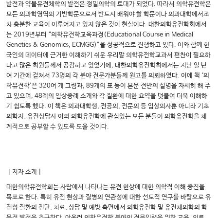
발전과 약물유전체학의 발전은 정밀의학의 토대가 되었다. 따라서 의학유전학은
모든 의과학영역의 기반학문으로서 반드시 배워야 할 학문이나 의과대학에서조
차 충분한 교육이 이루어지고 있지 않은 것이 현실이다. 대한의학유전학회에서
는 2019년부터 “의학유전학교육과정(Educational Course in Medical
Genetics & Genomics, ECMGG)”을 성공적으로 진행하고 있다. 이와 함께 한
국인의 데이터에 근거한 이해하기 쉬운 우리말 의학유전학교과서 편찬이 필요하
다고 많은 회원들께서 공감하고 있었기에, 대한의학유전학회에서는 지난 일 년
여 기간에 걸쳐서 73명의 각 분야 전문가분들께 원고를 의뢰하였다. 이에 책 ‘의
학유전학’은 320여 개 그림과, 89개의 표 등이 본문 전반의 설명을 자세히 해 주
고 있으며, 48례의 임상증례 소개와 각 질환에 대한 요약을 덧붙여 더욱 이해하
기 쉽도록 했다. 이 책은 의과대학생, 전공의, 전문의 등 임상의사뿐 아니라 기초
의학자, 유전상담사 이외 의학유전학에 관심있는 모든 분들이 의학유전학을 체
계적으로 공부할 수 있도록 도울 것이다.
｜저자 소개｜
대한의학유전학회는 사람에서 나타나는 유전 현상에 대한 의학적 이해 증진을
목표로 한다. 특히 유전 현상과 질병의 연관성에 대한 선도적 연구를 바탕으로 유
전성 질환의 진단, 치료, 상담 및 예방 측면에서 의학유전학 및 유전체의학의 학
문적 발전을 추구한다. 아울러 의학유전학 분야의 전문인력을 위한 교육, 의료