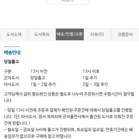
더보기
신기능에 따른 메트포르민 사용과 요오드
조영제 사용 검사 전 메트포르민 주의 사항
Chapter 4 과응고성 질환의 진단과 약물치료
배송/반품/교환
도서소개
도서목차
리뷰(0)
상품문의
유전성 혈전증
항인지질증후군
배송안내
JAK2 V617F 돌연변이
당일출고
과응고성질환 환자의 피임 및 임신 중 항응고 치료
구분
13시 이전
13시 이후
군자도서
당일출고
1일 추가
타사도서
1일 ~ 2일 추가
2일 ~ 3일 추가
Chapter 5 금연 약물치료
고객님께서 급히 필요하신 상품은 별도로 나누어 주문하시면 수령시간이 절약됩
흡연과 심혈관계 질환
니다.
흡연 상태 평가
- 당일 13시 이전에 주문과 결제가 확인된 주문건에 대해서 당일출고를 진행합
니다. (단, 타사도서, 원서 제외되며 군자출판사에서 출간된 도서로 이뤄진 주문
흡연의 약물치료
건에 한합니다.)
금연치료약
- 월요일 ~ 금요일 사이에 출고가 진행되며, 토요일과 일요일, 연휴기간에는 배
송업무가 없으므로 구매에 참고 바랍니다.
최근 발표된 금연치료 약물의 효과