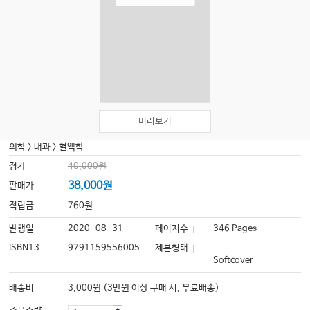
미리보기
의학
>
내과
>
혈액학
정가
40,000원
38,000원
판매가
적립금
760원
발행일
2020-08-31
페이지수
346 Pages
ISBN13
9791159556005
제본형태
Softcover
배송비
3,000원 (3만원 이상 구매 시, 무료배송)