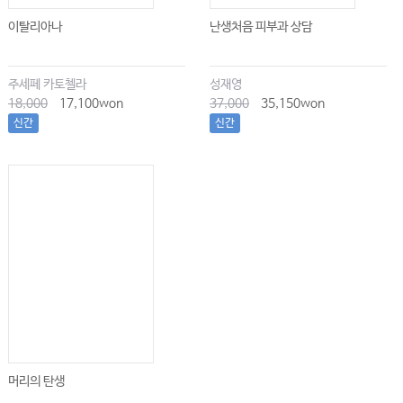
이탈리아나
난생처음 피부과 상담
주세페 카토첼라
성재영
18,000
17,100won
37,000
35,150won
신간
신간
머리의 탄생