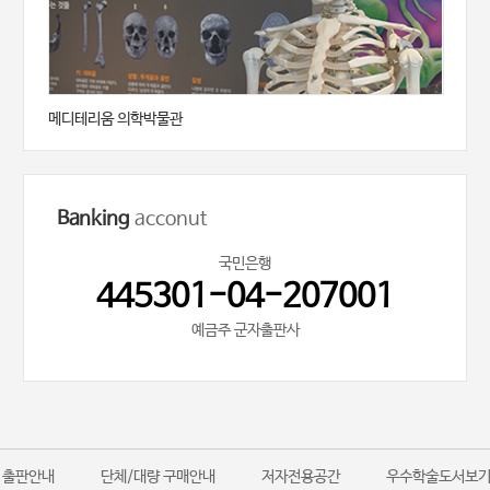
메디테리움 의학박물관
Banking
acconut
국민은행
445301-04-207001
예금주 군자출판사
출판안내
단체/대량 구매안내
저자전용공간
우수학술도서보