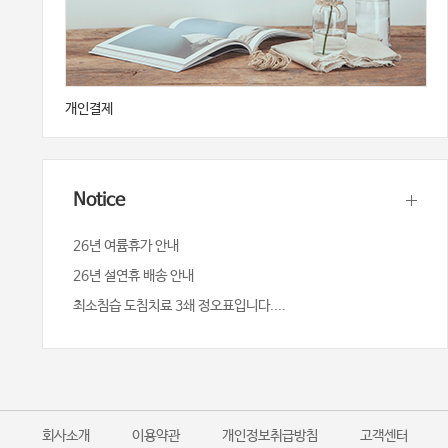
개인결제
Notice
26년 여륨휴가 안내
26년 설연휴 배송 안내
최소침습 도침치료 3쇄 정오표입니다....
회사소개
이용약관
개인정보취급방침
고객센터