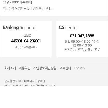
26년 설연휴 배송 안내
최소침습 도침치료 3쇄 정오표입니다....
Banking
acconut
CS
center
국민은행
031.943.1888
445301-04-207001
평일 09:00~18:00 / 점심
12:00~13:00
예금주 군자출판사
토요일, 일요일, 공휴일 휴무
회사소개
이용약관
개인정보취급방침
고객센터
English
군자출판사(주)
대표이사 : 장주연
경기도 파주시 회동길 338(서패동 474-1)
사업자등록번호 : 101-81-80719
사업자정보확인
통신판매업신고 : 제2016-경기파주-0085
TEL. 031-943-1888
광고제안문의사절
Copyright 2008-2026 KOONJA All Rights Reserved.