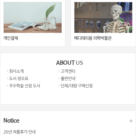
개인결제
메디테리움 의학박물관
ABOUT
US
· 회사소개
· 고객센터
· 도서 정오표
· 출판안내
· 우수학술 선정 도서
· 단체/대량 구매신청
Notice
26년 여륨휴가 안내