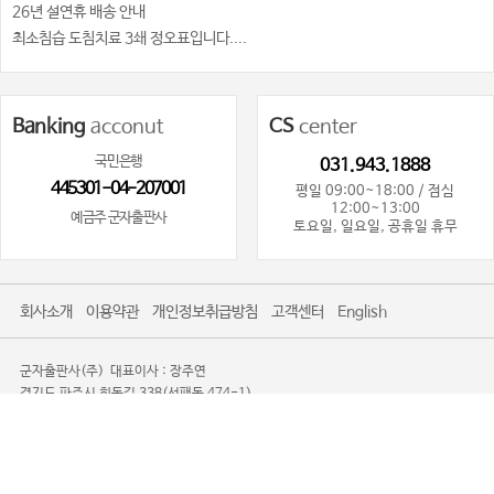
26년 설연휴 배송 안내
최소침습 도침치료 3쇄 정오표입니다....
Banking
acconut
CS
center
국민은행
031.943.1888
445301-04-207001
평일 09:00~18:00 / 점심
12:00~13:00
예금주 군자출판사
토요일, 일요일, 공휴일 휴무
회사소개
이용약관
개인정보취급방침
고객센터
English
군자출판사(주)
대표이사 : 장주연
경기도 파주시 회동길 338(서패동 474-1)
사업자등록번호 : 101-81-80719
사업자정보확인
통신판매업신고 : 제2016-경기파주-0085
TEL. 031-943-1888
광고제안문의사절
Copyright 2008-2026 KOONJA All Rights Reserved.