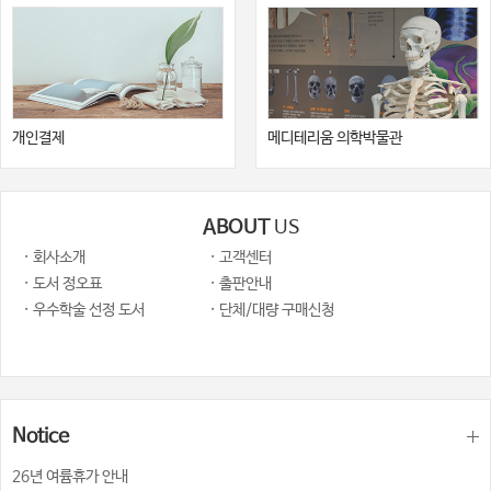
개인결제
메디테리움 의학박물관
ABOUT
US
· 회사소개
· 고객센터
· 도서 정오표
· 출판안내
· 우수학술 선정 도서
· 단체/대량 구매신청
Notice
26년 여륨휴가 안내