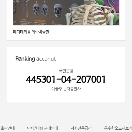
메디테리움 의학박물관
Banking
acconut
국민은행
445301-04-207001
예금주 군자출판사
출판안내
단체/대량 구매안내
저자전용공간
우수학술도서보