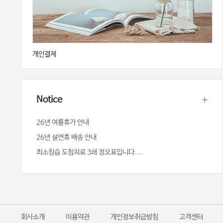
개인결제
Notice
26년 여륨휴가 안내
26년 설연휴 배송 안내
최소침습 도침치료 3쇄 정오표입니다....
회사소개
이용약관
개인정보취급방침
고객센터