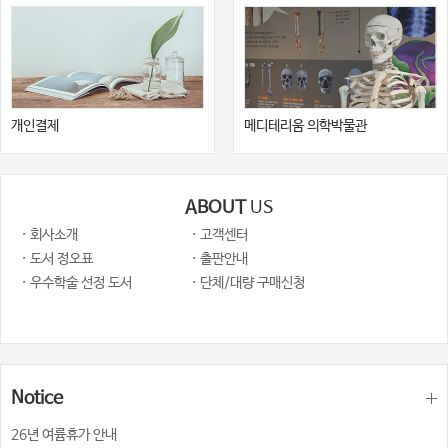
개인결제
메디테리움 의학박물관
ABOUT
US
· 회사소개
· 고객센터
· 도서 정오표
· 출판안내
· 우수학술 선정 도서
· 단체/대량 구매신청
Notice
26년 여륨휴가 안내