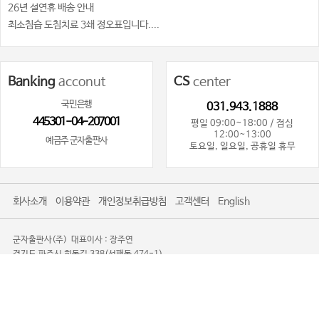
26년 설연휴 배송 안내
최소침습 도침치료 3쇄 정오표입니다....
Banking
acconut
CS
center
국민은행
031.943.1888
445301-04-207001
평일 09:00~18:00 / 점심
12:00~13:00
예금주 군자출판사
토요일, 일요일, 공휴일 휴무
회사소개
이용약관
개인정보취급방침
고객센터
English
군자출판사(주)
대표이사 : 장주연
경기도 파주시 회동길 338(서패동 474-1)
사업자등록번호 : 101-81-80719
사업자정보확인
통신판매업신고 : 제2016-경기파주-0085
TEL. 031-943-1888
광고제안문의사절
Copyright 2008-2026 KOONJA All Rights Reserved.