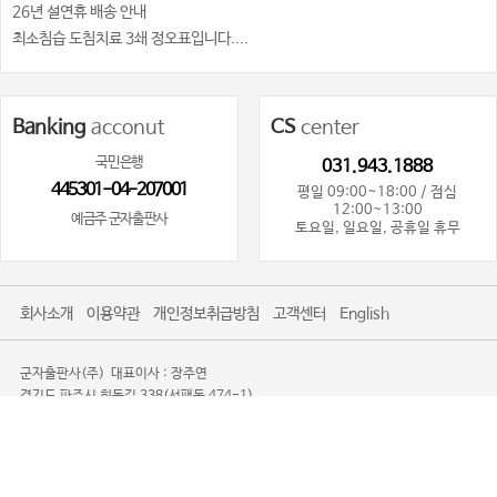
26년 설연휴 배송 안내
최소침습 도침치료 3쇄 정오표입니다....
Banking
acconut
CS
center
국민은행
031.943.1888
445301-04-207001
평일 09:00~18:00 / 점심
12:00~13:00
예금주 군자출판사
토요일, 일요일, 공휴일 휴무
회사소개
이용약관
개인정보취급방침
고객센터
English
군자출판사(주)
대표이사 : 장주연
경기도 파주시 회동길 338(서패동 474-1)
사업자등록번호 : 101-81-80719
사업자정보확인
통신판매업신고 : 제2016-경기파주-0085
TEL. 031-943-1888
광고제안문의사절
Copyright 2008-2026 KOONJA All Rights Reserved.