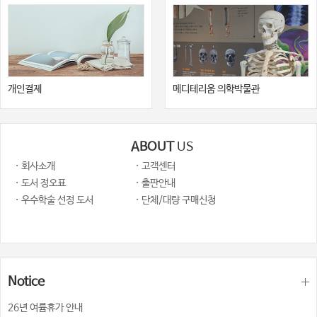
개인결제
메디테리움 의학박물관
ABOUT
US
· 회사소개
· 고객센터
· 도서 정오표
· 출판안내
· 우수학술 선정 도서
· 단체/대량 구매신청
Notice
26년 여륨휴가 안내