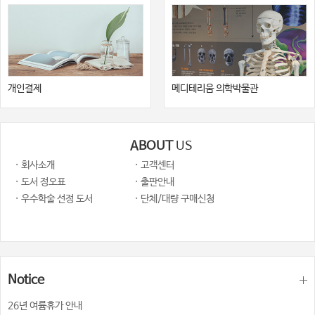
개인결제
메디테리움 의학박물관
ABOUT
US
· 회사소개
· 고객센터
· 도서 정오표
· 출판안내
· 우수학술 선정 도서
· 단체/대량 구매신청
Notice
26년 여륨휴가 안내