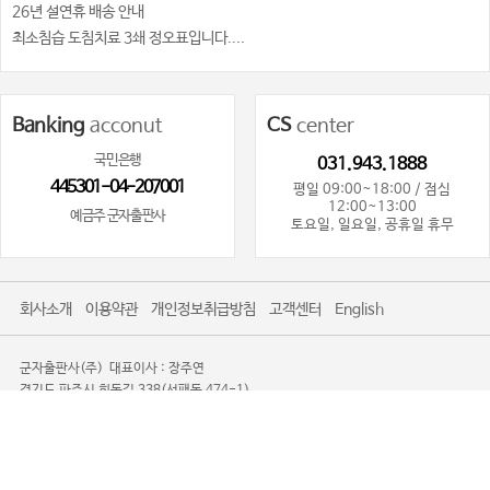
26년 설연휴 배송 안내
최소침습 도침치료 3쇄 정오표입니다....
Banking
acconut
CS
center
국민은행
031.943.1888
445301-04-207001
평일 09:00~18:00 / 점심
12:00~13:00
예금주 군자출판사
토요일, 일요일, 공휴일 휴무
회사소개
이용약관
개인정보취급방침
고객센터
English
군자출판사(주)
대표이사 : 장주연
경기도 파주시 회동길 338(서패동 474-1)
사업자등록번호 : 101-81-80719
사업자정보확인
통신판매업신고 : 제2016-경기파주-0085
TEL. 031-943-1888
광고제안문의사절
Copyright 2008-2026 KOONJA All Rights Reserved.