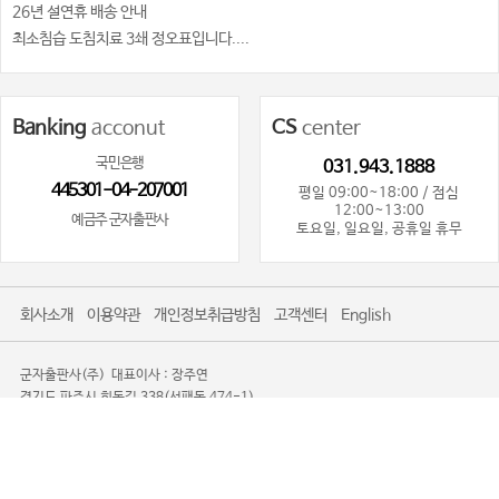
26년 설연휴 배송 안내
최소침습 도침치료 3쇄 정오표입니다....
Banking
acconut
CS
center
국민은행
031.943.1888
445301-04-207001
평일 09:00~18:00 / 점심
12:00~13:00
예금주 군자출판사
토요일, 일요일, 공휴일 휴무
회사소개
이용약관
개인정보취급방침
고객센터
English
군자출판사(주)
대표이사 : 장주연
경기도 파주시 회동길 338(서패동 474-1)
사업자등록번호 : 101-81-80719
사업자정보확인
통신판매업신고 : 제2016-경기파주-0085
TEL. 031-943-1888
광고제안문의사절
Copyright 2008-2026 KOONJA All Rights Reserved.