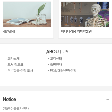
개인결제
메디테리움 의학박물관
ABOUT
US
· 회사소개
· 고객센터
· 도서 정오표
· 출판안내
· 우수학술 선정 도서
· 단체/대량 구매신청
Notice
26년 여륨휴가 안내