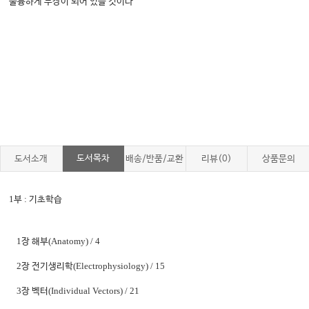
훌륭하게 무장이 되어 있을 것이다
도서목차
도서소개
배송/반품/교환
리뷰(0)
상품문의
1
:
부
기초학습
1
(Anatomy)
/ 4
장 해부
2
(Electrophysiology)
/ 15
장 전기생리학
3
(Individual Vectors)
/ 21
장 벡터