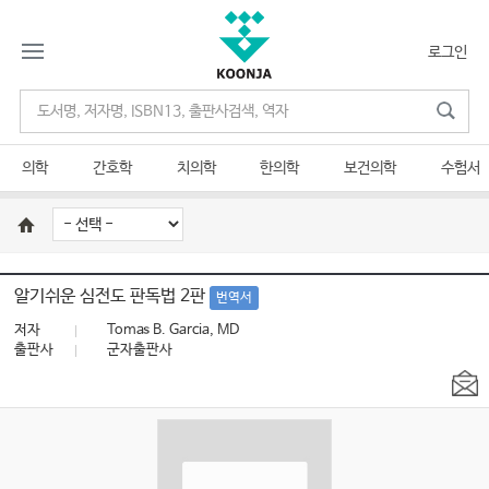
로그인
의학
간호학
치의학
한의학
보건의학
수험서
알기쉬운 심전도 판독법 2판
번역서
저자
Tomas B. Garcia, MD
출판사
군자출판사