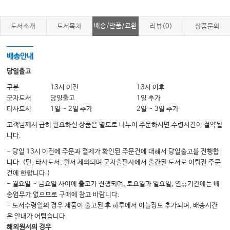
3
:
부
최종 복습
배송/반품/교환
도서소개
도서목차
리뷰(0)
상품문의
(Final Review)
/ 213
배송안내
최종 복습
당일출고
(Acronyms)
/ 228
약어
구분
13시 이전
13시 이후
(Glossary)
/ 229
용어풀이
군자도서
당일출고
1일 추가
타사도서
1일 ~ 2일 추가
2일 ~ 3일 추가
(INDEX) / 235
색인
고객님께서 급히 필요하신 상품은 별도로 나누어 주문하시면 수령시간이 절약됩
니다.
- 당일 13시 이전에 주문과 결제가 확인된 주문건에 대해서 당일출고를 진행합
니다. (단, 타사도서, 원서 제외되며 군자출판사에서 출간된 도서로 이뤄진 주문
건에 한합니다.)
- 월요일 ~ 금요일 사이에 출고가 진행되며, 토요일과 일요일, 연휴기간에는 배
송업무가 없으므로 구매에 참고 바랍니다.
- 도서수령일의 경우 제품이 출고된 후 하루에서 이틀정도 추가되며, 배송시간
은 안내가 어렵습니다.
해외원서의 경우