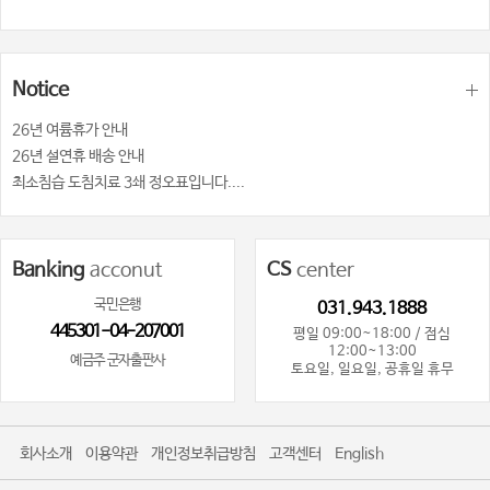
Notice
26년 여륨휴가 안내
26년 설연휴 배송 안내
최소침습 도침치료 3쇄 정오표입니다....
Banking
acconut
CS
center
국민은행
031.943.1888
445301-04-207001
평일 09:00~18:00 / 점심
12:00~13:00
예금주 군자출판사
토요일, 일요일, 공휴일 휴무
회사소개
이용약관
개인정보취급방침
고객센터
English