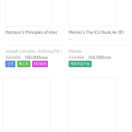
Harrison`s Principles of Inter...
Marino`s The ICU Book,4e (IE)
...
Joseph Loscalzo, Anthony Fauci, Dennis Kasper, Stephen Hauser, Dan Longo, J. Larry Jameson
Marino
320,000
160,000won
110,000
104,500won
신간
베스트
MD추천
해외주문가능