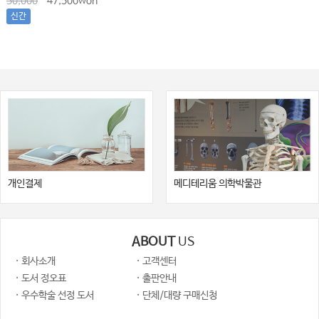
50,000
47,500won
신간
개인결제
메디테리움 의학박물관
ABOUT
US
· 회사소개
· 고객센터
· 도서 정오표
· 출판안내
· 우수학술 선정 도서
· 단체/대량 구매신청