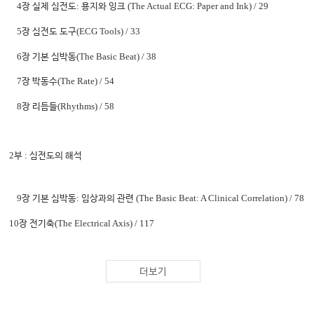
4
:
(The Actual ECG: Paper and Ink)
/ 29
장 실제 심전도
용지와 잉크
5
(ECG Tools)
/ 33
장 심전도 도구
6
(The Basic Beat)
/ 38
장 기본 심박동
7
(The Rate)
/ 54
장 박동수
8
(Rhythms)
/ 58
장 리듬들
2
:
부
심전도의 해석
9
:
(The Basic Beat: A Clinical Correlation)
/ 78
장 기본 심박동
임상과의 관련
10
(The Electrical Axis)
/ 117
장 전기축
11
(Bundle Branch Blocks and Hemiblocks)
/ 126
장 각차단과 반차단
더보기
12
(Hypertrophy)
/ 148
장 비대
13
(Acute Myocardial Infarction(AMI))
/ 172
장 급성 심근경색