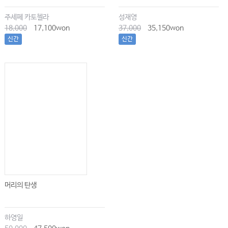
주세페 카토첼라
성재영
18,000
17,100won
37,000
35,150won
신간
신간
머리의 탄생
하영일