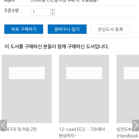
배송비
3,000원 (3만원 이상 구매 시, 무료배송)
주문수량
바로 구매하기
장바구니 담기
관심도서 등록
이 도서를 구매하신 분들이 함께 구매하신 도서입니다.
환자구조 및 이송 2판
12-Lead ECG –기초에서
심전도속성판
완성까지-
(Handbook 