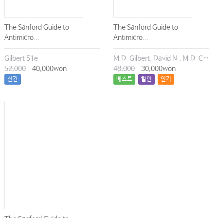
The Sanford Guide to
The Sanford Guide to
Antimicro...
Antimicro...
Gilbert 51e
M.D. Gilbert, David N., M.D. Chambers, Henry F., M.D. Eliopoulos, George M., M.D. Saag, Michael S., M.D. Pavia, Andrew T.
52,000
40,000won
48,000
30,000won
신간
베스트
할인
인기