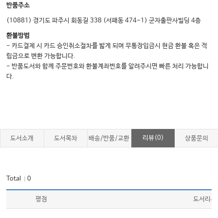
반품주소
(10881) 경기도 파주시 회동길 338 (서패동 474-1) 군자출판사빌딩 4층
환불방법
- 카드결제 시 카드 승인취소절차를 밟게 되며 무통장입금시 현금 환불 혹은 적
립금으로 변환 가능합니다.
- 반품도서와 함께 주문번호와 환불계좌번호를 알려주시면 빠른 처리 가능합니
다.
리뷰(0)
도서소개
도서목차
배송/반품/교환
상품문의
Total
0
｜
평점
도서리뷰