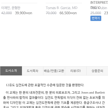
INTERPRET
EKG`s)
이재민, 윤형완
Tomas B. Garcia, MD
Dale Dubin
42,000
39,900won
70,000
66,500won
25,000
23
번역서
도서소개
도서목차
배송/반품/교환
리뷰(0)
상품문의
12
.
유도 심전도에 관한 포괄적인 수준에 입문한 것을 환영한다
,
,
Jones and Bartlett
이 교재는 한 분의 내과전문의
한 분의 의료보조자
그리고
.
출 판사와의 합작의 결과물이다
심전도 판독법의 지식이 전혀 없는 초보자를 위
.
하여 디자인된 이 교재는 심전도판독에 관한 기초를 제공한다
응급구조사나 간
호사 그리고 의과대학생 혹은 심전도에 관한 학습을 시작하기를 원하는 내과전