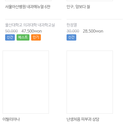
서울아산병원 내과매뉴얼 6판
인구, 양보다 질
울산대학교 의과대학 내과학교실
한정열
50,000
47,500won
30,000
28,500won
신간
베스트
인기
신간
이탈리아나
난생처음 피부과 상담