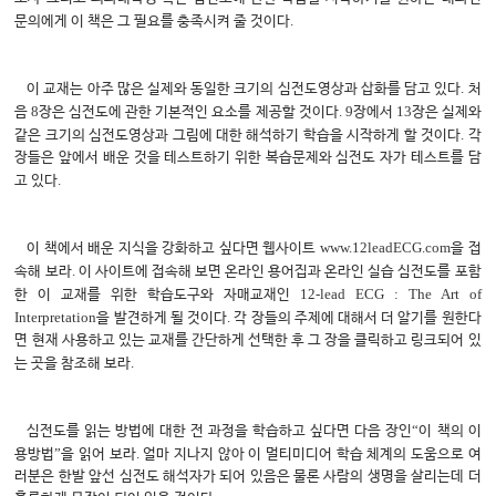
.
문의에게 이 책은 그 필요를 충족시켜 줄 것이다
.
이 교재는 아주 많은 실제와 동일한 크기의 심전도영상과 삽화를 담고 있다
처
8
. 9
13
음
장은 심전도에 관한 기본적인 요소를 제공할 것이다
장에서
장은 실제와
.
같은 크기의 심전도영상과 그림에 대한 해석하기 학습을 시작하게 할 것이다
각
장들은 앞에서 배운 것을 테스트하기 위한 복습문제와 심전도 자가 테스트를 담
.
고 있다
www.12leadECG.com
이 책에서 배운 지식을 강화하고 싶다면 웹사이트
을 접
.
속해 보라
이 사이트에 접속해 보면 온라인 용어집과 온라인 실습 심전도를 포함
12-lead ECG : The Art of
한 이 교재를 위한 학습도구와 자매교재인
Interpretation
.
을 발견하게 될 것이다
각 장들의 주제에 대해서 더 알기를 원한다
면 현재 사용하고 있는 교재를 간단하게 선택한 후 그 장을 클릭하고 링크되어 있
.
는 곳을 참조해 보라
“
심전도를 읽는 방법에 대한 전 과정을 학습하고 싶다면 다음 장인
이 책의 이
”
.
용방법
을 읽어 보라
얼마 지나지 않아 이 멀티미디어 학습 체계의 도움으로 여
러분은 한발 앞선 심전도 해석자가 되어 있음은 물론 사람의 생명을 살리는데 더