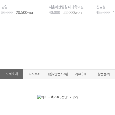
권양
서울아산병원 내과학교실
신규성
30,000
28,500won
40,000
38,000won
185,000
1
도서소개
도서목차
배송/반품/교환
리뷰(0)
상품문의