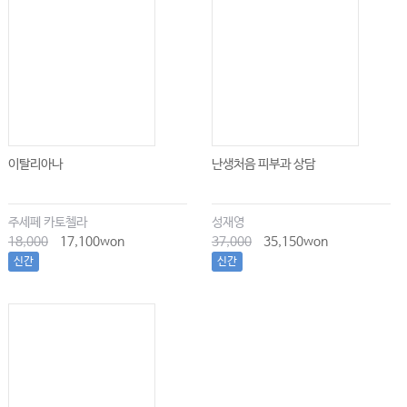
이탈리아나
난생처음 피부과 상담
주세페 카토첼라
성재영
18,000
17,100won
37,000
35,150won
신간
신간