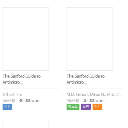
The Sanford Guide to
The Sanford Guide to
Antimicro...
Antimicro...
Gilbert 51e
M.D. Gilbert, David N., M.D. Chambers, Henry F., M.D. Eliopoulos, George M., M.D. Saag, Michael S., M.D. Pavia, Andrew T.
52,000
40,000won
48,000
30,000won
신간
베스트
할인
인기