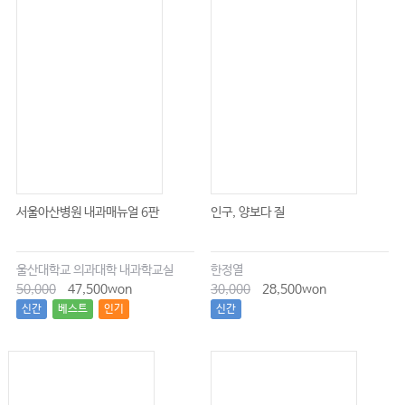
서울아산병원 내과매뉴얼 6판
인구, 양보다 질
울산대학교 의과대학 내과학교실
한정열
50,000
47,500won
30,000
28,500won
신간
베스트
인기
신간