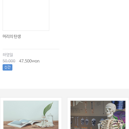
머리의 탄생
하영일
50,000
47,500won
신간