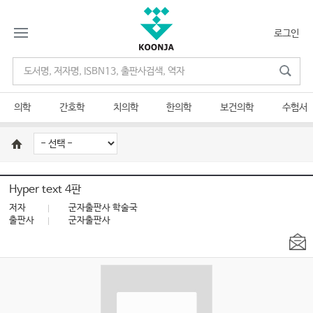
로그인
의학
간호학
치의학
한의학
보건의학
수험서
Hyper text 4판
저자
군자출판사 학술국
출판사
군자출판사