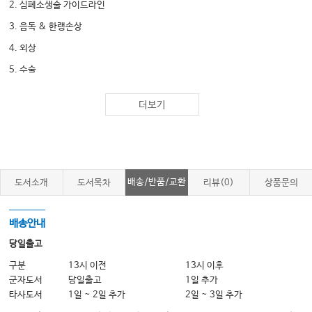
2. 심폐소생술 가이드라인
3. 음독 & 한랭손상
4. 외상
5. 수술
더보기
Chapter 3 산과·부인과
1. 산과
2. 산부인과 해부학 & 여성호르몬
3. 부인과
배송/반품/교환
도서소개
도서목차
리뷰(0)
상품문의
Chapter 4 소아청소년과
배송안내
1. 총론
당일출고
2. 신경계
구분
13시 이전
13시 이후
군자도서
당일출고
1일 추가
3. 감염질환
타사도서
1일 ~ 2일 추가
2일 ~ 3일 추가
4. 근골격계