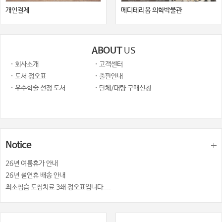
개인결제
메디테리움 의학박물관
ABOUT
US
· 회사소개
· 고객센터
· 도서 정오표
· 출판안내
· 우수학술 선정 도서
· 단체/대량 구매신청
Notice
26년 여륨휴가 안내
26년 설연휴 배송 안내
최소침습 도침치료 3쇄 정오표입니다....