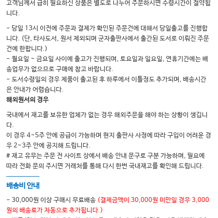
고객님께서 급히 필요하신 상품은 별도로 나누어 주문하시면 수령시간이 절약됩
5. 신요로
니다.
6. 혈액 & 종양 & 면역
- 당일 13시 이전에 주문과 결제가 확인된 주문건에 대해서 당일출고를 진행합
니다. (단, 타사도서, 원서 제외되며 군자출판사에서 출간된 도서로 이뤄진 주문
7. 내분비 & 기타
건에 한합니다.)
8. 심장학
- 월요일 ~ 금요일 사이에 출고가 진행되며, 토요일과 일요일, 연휴기간에는 배
송업무가 없으므로 구매에 참고 바랍니다.
9. 호흡기 & 알레르기
- 도서수령일의 경우 제품이 출고된 후 하루에서 이틀정도 추가되며, 배송시간
10. 소화기
은 안내가 어렵습니다.
해외원서의 경우
11. 정신과
국내에서 재고를 보유한 업체가 없는 경우 해외주문을 해야 하는 상황이 생깁니
다.
이 경우 4~5주 안에 공급이 가능하며 현지 출판사 사정에 따라 구입이 어려운 경
우 2~3주 안에 공지해 드립니다.
# 재고 유무는 주문 전 사이트 상에서 배송 안내 문구로 구분 가능하며, 필요에
따라 전화 문의 주시면 거래처를 통해 다시 한번 국내재고를 확인해 드립니다.
배송비 안내
- 30,000원 이상 구매시 무료배송
(결제금액이 30,000원 미만일 경우 3,000
원의 배송료가 자동으로 추가됩니다.)