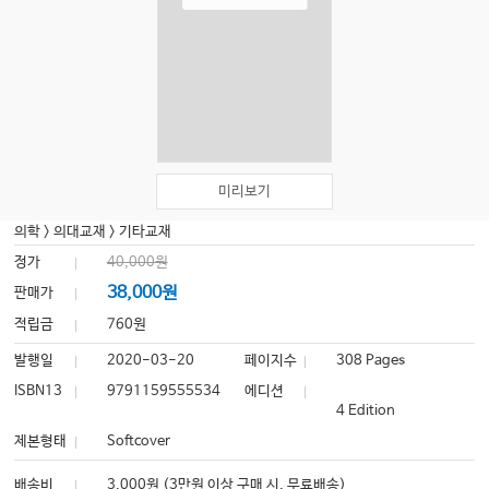
미리보기
의학
>
의대교재
>
기타교재
정가
40,000원
38,000원
판매가
적립금
760원
발행일
2020-03-20
페이지수
308 Pages
ISBN13
9791159555534
에디션
4 Edition
제본형태
Softcover
배송비
3,000원 (3만원 이상 구매 시, 무료배송)