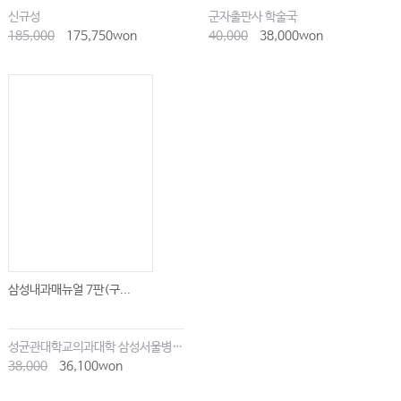
신규성
군자출판사 학술국
185,000
175,750won
40,000
38,000won
삼성내과매뉴얼 7판(구...
성균관대학교의과대학 삼성서울병원내과
38,000
36,100won