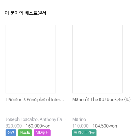
이 분야의 베스트원서
Harrison`s Principles of Inter...
Marino`s The ICU Book,4e (IE)
...
Joseph Loscalzo, Anthony Fauci, Dennis Kasper, Stephen Hauser, Dan Longo, J. Larry Jameson
Marino
320,000
160,000won
110,000
104,500won
신간
베스트
MD추천
해외주문가능