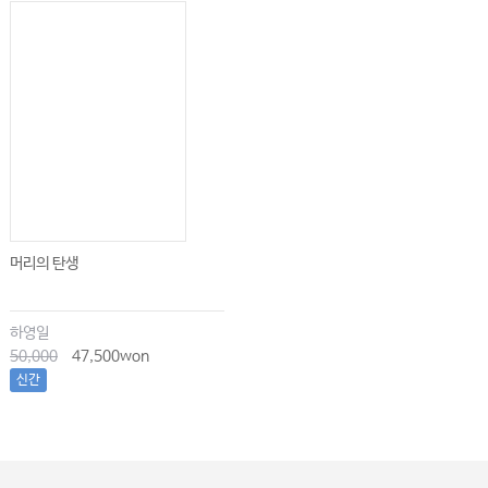
머리의 탄생
하영일
50,000
47,500won
신간