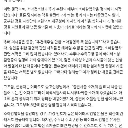
이 될 것이다.
이런 생각으로, 소아청소년과 후기 수련의 때부터 소아감염학을 정리하기 시작
했습니다. 물론 당시에는 책을 출판하고자 하는 등의 의도는 티끌만큼도 없이,
공부한 것을 자신만의 표현으로 재구성하며 자신의 지식을 심화시키고, 정리한
것을 지인들이 한 번쯤 읽어줄 때 도움이 되기를 바라는 정도의 의도밖에 없었습
니다.
후배 의사들은 종종, “추천해주실 만한 소아감염학 책 없습니까?”라고 묻습니
다. 성인을 위한 감염학 관련 서적들은 헤아릴 수 없을 만큼 많지만, 소아감염학
관련 서적은 그리 많지 않습니다. 있더라도, 수두나 수족구병 등의 바이러스성
감염증의 설명에 거의 할애되어 있으며, 젊은 소아청소년과 의사들이 찾는 신생
아 발열에 대한 대응이나 관절염, 골수염에 대처하기 위한 실제적인 항생제 사용
을 다루는 서적은 별로 없습니다. 그때마다 정해놓고 제가 정리한 내용을 건네곤
했습니다.
그즈음, 존경하는 야마모토 슌고선생님께서, “출판사를 소개해 줄 테니 책을 만
들어 보는 건 어때요?”라며 의학서원사의 니시무라씨를 소개해 주셨습니다. 애
초에 혼자 공부하기 위해 정리한 내용이었기에, 출판에 어울릴 만한 글이 아니었
습니다. 그로부터 6년에 걸친 집필 활동이 시작되었습니다.
소아감염학을 총망라할 경우, 가장 빈도가 높은 바이러스 감염은 물론 백신에 관
해서도 언급해야 합니다. 하지만, 수두나 수족구병 등 바이러스 감염은 유사한
책들이 많이 나와 있고 백신 스케줄도 매년 변경될 수 있으므로, 이 두 가지는 굳