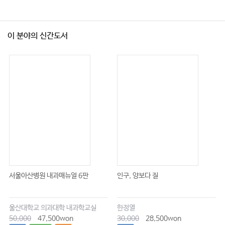
이 분야의 신간도서
서울아산병원 내과매뉴얼 6판
인구, 양보다 질
울산대학교 의과대학 내과학교실
한정열
50,000
47,500won
30,000
28,500won