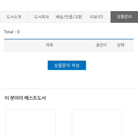
11. 피부•연부조직 감염병
❶ 피부발진에 대한 접근 │ 381
상품문의
도서소개
도서목차
배송/반품/교환
리뷰(0)
❷ 피부농양, 종기·종창 │ 384
Total
0
｜
❸ 전염성 농가진 │ 386
❹ 단독·봉와직염 │ 388
제목
글쓴이
상태
❺ 안와봉와직염(orbital cellulitis) │ 391
❻ 포도상구균성 열상양피부증후군 │ 396
상품문의 작성
❼ 괴사성 근막염 │ 397
12. 뼈•관절 감염병
이 분야의 베스트도서
❶ 세균성관절염 │ 403
❷ 화농성 관절염 │ 404
❸ 골수염 │ 416