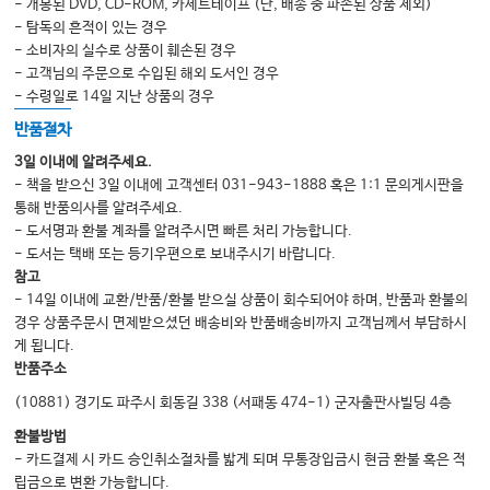
- 개봉된 DVD, CD-ROM, 카세트테이프 (단, 배송 중 파손된 상품 제외)
❶ 림프절비대에 대한 접근법 │ 258
- 탐독의 흔적이 있는 경우
- 소비자의 실수로 상품이 훼손된 경우
❷ 경부 림프절염 │ 259
- 고객님의 주문으로 수입된 해외 도서인 경우
❸ 심경부 농양(편도주위농양, 인후농양) │ 264
- 수령일로 14일 지난 상품의 경우
반품절차
7. 중추신경계감염
3일 이내에 알려주세요.
- 책을 받으신 3일 이내에 고객센터 031-943-1888 혹은 1:1 문의게시판을
❶ 발열+경련/의식장애에 대한 접근 │ 275
통해 반품의사를 알려주세요.
❷ 수막염 │ 278
- 도서명과 환불 계좌를 알려주시면 빠른 처리 가능합니다.
- 도서는 택배 또는 등기우편으로 보내주시기 바랍니다.
❸ 뇌농양 │ 304
참고
- 14일 이내에 교환/반품/환불 받으실 상품이 회수되어야 하며, 반품과 환불의
경우 상품주문시 면제받으셨던 배송비와 반품배송비까지 고객님께서 부담하시
8. 요로감염
게 됩니다.
❶ 신우신염, 방광염 │ 312
반품주소
❷ 신농양 │ 327
(10881) 경기도 파주시 회동길 338 (서패동 474-1) 군자출판사빌딩 4층
환불방법
- 카드결제 시 카드 승인취소절차를 밟게 되며 무통장입금시 현금 환불 혹은 적
9. 혈관 내 감염
립금으로 변환 가능합니다.