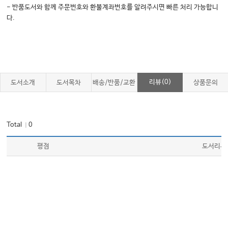
❶ 감염성 심내막염 │ 331
- 반품도서와 함께 주문번호와 환불계좌번호를 알려주시면 빠른 처리 가능합니
❷ 카테터 관련 혈류감염병(CRBSI) │ 341
다.
❸ 화농성 혈전성 정맥염 │ 351
10. 복부 감염병
❶ 구토에 대한 접근 │ 354
리뷰(0)
도서소개
도서목차
배송/반품/교환
상품문의
❷ 급성설사병 │ 357
❸ 급성충수염 │ 368
Total
0
｜
❹ 급성담낭염·담관염 │ 373
❺ 급성 췌장염 │ 374
평점
도서리뷰
❻ 원발성 복막염 │ 374
❼ 장요근 농양 │ 376
❽ 간농양 │ 376
❾ 비장농양 │ 378
❿ 부신농양 │ 378