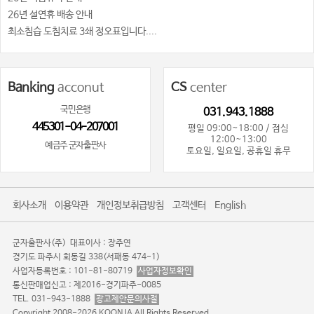
26년 설연휴 배송 안내
최소침습 도침치료 3쇄 정오표입니다....
Banking
acconut
CS
center
국민은행
031.943.1888
445301-04-207001
평일 09:00~18:00 / 점심
12:00~13:00
예금주 군자출판사
토요일, 일요일, 공휴일 휴무
회사소개
이용약관
개인정보취급방침
고객센터
English
군자출판사(주)
대표이사 : 장주연
경기도 파주시 회동길 338(서패동 474-1)
사업자등록번호 : 101-81-80719
사업자정보확인
통신판매업신고 : 제2016-경기파주-0085
TEL. 031-943-1888
광고제안문의사절
Copyright 2008-2026 KOONJA All Rights Reserved.