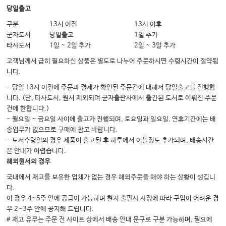
⓭ 클로람페니콜 │ 133
당일출고
⓮ 포스포마이신 │ 136
구분
13시 이전
13시 이후
군자도서
당일출고
1일 추가
⓯ 항MRSA제 │ 139
타사도서
1일 ~ 2일 추가
2일 ~ 3일 추가
⓰ 경구 항생제 사용 │ 149
고객님께서 급히 필요하신 상품은 별도로 나누어 주문하시면 수령시간이 절약됩
니다.
3. 소아 「감기」 진단법
- 당일 13시 이전에 주문과 결제가 확인된 주문건에 대해서 당일출고를 진행합
니다. (단, 타사도서, 원서 제외되며 군자출판사에서 출간된 도서로 이뤄진 주문
❶ 소아 「감기」란? │ 159
건에 한합니다.)
❷ 「감기」를 증상으로 분류하다 │ 160
- 월요일 ~ 금요일 사이에 출고가 진행되며, 토요일과 일요일, 연휴기간에는 배
송업무가 없으므로 구매에 참고 바랍니다.
- 도서수령일의 경우 제품이 출고된 후 하루에서 이틀정도 추가되며, 배송시간
4. 소아의 원인불명 발열에 대한 접근 fever without source
은 안내가 어렵습니다.
해외원서의 경우
❶ 역학: 어떤 균이 혈액배양에서 검출되는가 │ 181
국내에서 재고를 보유한 업체가 없는 경우 해외주문을 해야 하는 상황이 생깁니
❷ 1개월 미만 영아의 발열 │ 183
다.
❸ 1~3개월 아이의 발열 │ 189
이 경우 4~5주 안에 공급이 가능하며 현지 출판사 사정에 따라 구입이 어려운 경
우 2~3주 안에 공지해 드립니다.
❹ 3~36개월(3세) 아이의 발열 │ 191
# 재고 유무는 주문 전 사이트 상에서 배송 안내 문구로 구분 가능하며, 필요에