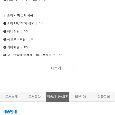
2. 소아의 항생제 사용
❶ 소아 PK/PD의 개요 │ 47
❷ 페니실린 │ 59
❸ 세팔로스포린 │ 70
❹ 카바페넴 │ 89
❺ 모노박탐계 항생제 - 아즈트레오남 │ 95
❻ 아미노글리코시드 │ 97
더보기
❼ 마크로라이드 │ 105
❽ 플루오로퀴놀론 │ 111
❾ ST합제(박트림) │ 116
❿ 테트라사이클린 │ 122
배송/반품/교환
도서소개
도서목차
리뷰(0)
상품문의
⓫ 클린다마이신 │ 127
⓬ 메트로니다졸 │ 130
배송안내