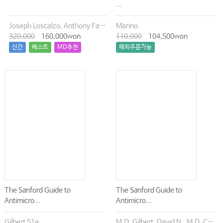
...
Joseph Loscalzo, Anthony Fauci, Dennis Kasper, Stephen Hauser, Dan Longo, J. Larry Jameson
Marino
320,000
160,000won
110,000
104,500won
신간
베스트
MD추천
해외주문가능
The Sanford Guide to
The Sanford Guide to
Antimicro...
Antimicro...
Gilbert 51e
M.D. Gilbert, David N., M.D. Chambers, Henry F., M.D. Eliopoulos, George M., M.D. Saag, Michael S., M.D. Pavia, Andrew T.