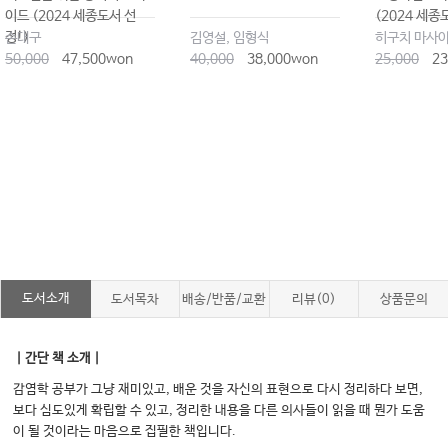
이드 (2024 세종도서 선
(2024 세종
정!)
손대구
김영설, 임형식
50,000
47,500won
40,000
38,000won
25,000
23
도서소개
도서목차
배송/반품/교환
리뷰(0)
상품문의
｜간단 책 소개｜
감염학 공부가 그냥 재미있고, 배운 것을 자신의 표현으로 다시 정리하다 보면,
보다 심도있게 확립할 수 있고, 정리한 내용을 다른 의사들이 읽을 때 뭔가 도움
이 될 것이라는 마음으로 집필한 책입니다.