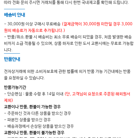
따라 전화 문의 주시면 거래처를 통해 다시 한번 국내재고를 확인해 드립니다.
5. 호흡기 감염
배송비 안내
❶ 기침에 대한 접근 │ 201
- 30,000원 이상 구매시 무료배송
(결제금액이 30,000원 미만일 경우 3,000
❷ 부비동염 │ 203
원의 배송료가 자동으로 추가됩니다.)
- 반품/취소.환불 시 배송비는 최소 무료 배송이 되었을 경우, 처음 발생한 배송
❸ 중이염 │ 208
비까지 소급 적용될 수 있으며, 상품 하자로 인한 도서 교환시에는 무료로 가능합
❹ 크룹 증후군(croup syndrome) │ 215
니다.
❺ 세균성 기관염 │ 220
반품안내
❻ 모세기관지염 │ 222
전자상거래에 의한 소비자보호에 관한 법률에 의거 반품 가능 기간내에는 반품
❼ 급성 후두개염 │ 226
을 요청하실 수 있습니다.
❽ 백일해 │ 228
반품가능기간
- 단순변심 : 물품 수령 후 14일 이내
(단, 고객님의 요청으로 주문된 해외원서
❾ 폐렴 │ 234
제외)
❿ 폐농양 │ 250
교환이나 반품, 환불이 가능한 경우
- 주문하신 것과 다른 상품을 받으신 경우
⓫ 지속성세균성기관지염 │ 253
- 파본인 상품을 받으신 경우
- 배송과정에서 손상된 상품을 받으신 경우
교환이나 반품, 환불이 불가능한 경우
6. 두경부 감염병