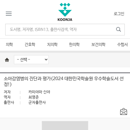
로그인
의학
간호학
치의학
한의학
보건의학
수험서
소아감염병의 진단과 평가(2024 대한민국학술원 우수학술도서 선
정!)
저자
카미야마 신야
역자
최영준
출판사
군자출판사