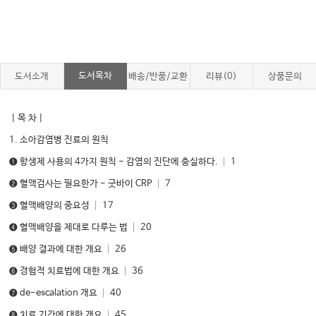
도서목차
도서소개
배송/반품/교환
리뷰(0)
상품문의
｜목 차｜
1. 소아감염병 진료의 원칙
❶ 항생제 사용의 4가지 원칙 - 감염의 진단에 충실하다. │ 1
❷ 혈액검사는 필요한가 - 굿바이 CRP │ 7
❸ 혈액배양의 중요성 │ 17
❹ 혈액배양을 제대로 다루는 법 │ 20
❺ 배양 결과에 대한 개요 │ 26
❻ 경험적 치료법에 대한 개요 │ 36
❼ de-escalation 개요 │ 40
❽ 치료 기간에 대한 개요 │ 45