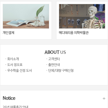
개인결제
메디테리움 의학박물관
ABOUT
US
· 회사소개
· 고객센터
· 도서 정오표
· 출판안내
· 우수학술 선정 도서
· 단체/대량 구매신청
Notice
26년 여륨휴가 안내