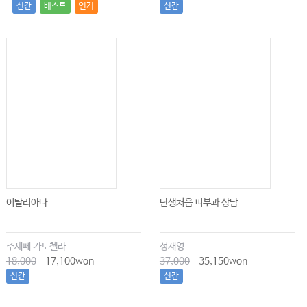
신간
베스트
인기
신간
이탈리아나
난생처음 피부과 상담
주세페 카토첼라
성재영
18,000
17,100won
37,000
35,150won
신간
신간