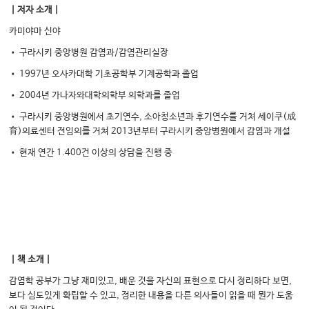
｜저자 소개｜
카미야마 신야
• 구라시키 중앙병원 감염과/감염관리실장
• 1997년 오사카대학 기초공학부 기계공학과 졸업
• 2004년 가나자와대학의학부 의학과를 졸업
• 구라시키 중앙병원에서 초기연수, 소아청소년과 후기연수를 거쳐 세이쿠(成
育)의료센터 전임의를 거쳐 2013년부터 구라시키 중앙병원에서 감염과 개설
• 현재 연간 1.400건 이상의 상담을 진행 중
｜책 소개｜
감염학 공부가 그냥 재미있고, 배운 것을 자신의 표현으로 다시 정리하다 보면,
보다 심도있게 확립할 수 있고, 정리한 내용을 다른 의사들이 읽을 때 뭔가 도움