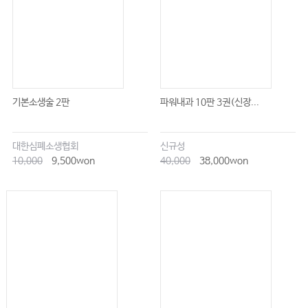
13. 신생아 감염병
❶ 출생 직후 감염병에 대한 개념 │ 426
❷ NICU에서의 감염병 │ 428
14. 학교 감염병
기본소생술 2판
파워내과 10판 3권(신장...
❶ 학교(학급)폐쇄가 필요할까?│ 438
대한심폐소생협회
신규성
찾아보기 │ 443
10,000
9,500won
40,000
38,000won