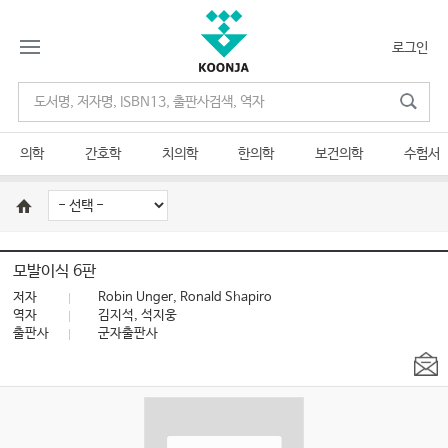
로그인
의학
간호학
치의학
한의학
보건의학
수험서
모발이식 6판
저자
Robin Unger, Ronald Shapiro
역자
김지석, 석지웅
출판사
군자출판사