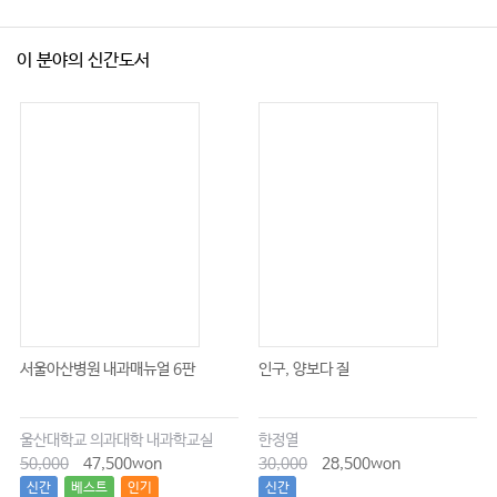
이 분야의 신간도서
서울아산병원 내과매뉴얼 6판
인구, 양보다 질
울산대학교 의과대학 내과학교실
한정열
50,000
47,500won
30,000
28,500won
신간
베스트
인기
신간