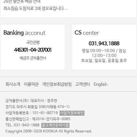
26년 설연휴 배송 안내
최소침습 도침치료 3쇄 정오표입니다....
Banking
acconut
CS
center
국민은행
031.943.1888
445301-04-207001
평일 09:00~18:00 / 점심
12:00~13:00
예금주 군자출판사
토요일, 일요일, 공휴일 휴무
회사소개
이용약관
개인정보취급방침
고객센터
English
군자출판사(주)
대표이사 : 장주연
경기도 파주시 회동길 338(서패동 474-1)
사업자등록번호 : 101-81-80719
사업자정보확인
통신판매업신고 : 제2016-경기파주-0085
TEL. 031-943-1888
광고제안문의사절
Copyright 2008-2026 KOONJA All Rights Reserved.