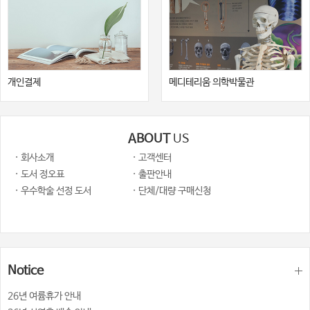
개인결제
메디테리움 의학박물관
ABOUT
US
· 회사소개
· 고객센터
· 도서 정오표
· 출판안내
· 우수학술 선정 도서
· 단체/대량 구매신청
Notice
26년 여륨휴가 안내