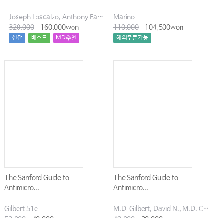
Joseph Loscalzo, Anthony Fauci, Dennis Kasper, Stephen Hauser, Dan Longo, J. Larry Jameson
Marino
320,000
160,000won
110,000
104,500won
신간
베스트
MD추천
해외주문가능
The Sanford Guide to
The Sanford Guide to
Antimicro...
Antimicro...
Gilbert 51e
M.D. Gilbert, David N., M.D. Chambers, Henry F., M.D. Eliopoulos, George M., M.D. Saag, Michael S., M.D. Pavia, Andrew T.