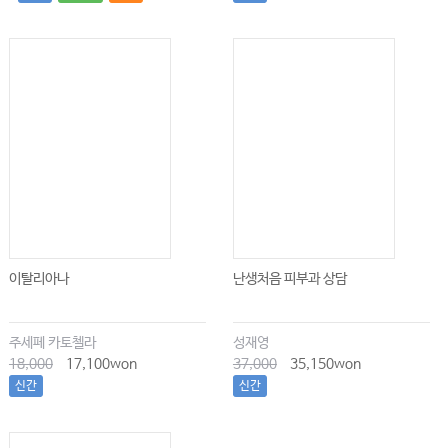
이탈리아나
난생처음 피부과 상담
주세페 카토첼라
성재영
18,000
17,100won
37,000
35,150won
신간
신간