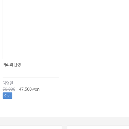
머리의 탄생
하영일
50,000
47,500won
신간