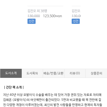
8명
김진오 외 38명
김진오 외 38명
123,500won
130,000
123,500won
130,000
123,500won
신간
신간
도서소개
도서목차
배송/반품/교환
리뷰(0)
상품문의
｜간단 책 소개｜
지난 40년 이상 모발이식 수술을 배우는 데 있어 가장 권위 있는 자료로 자리매
김해온 <모발이식>의 여섯째판이 출간되었다. 5판과 비교했을 때 책 전반에 걸
친 다양한 개정이 이루어졌는데, 최신의 발전 사항들을 반영하고 현재의 독자들