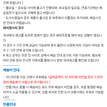
건에 한합니다.)
- 월요일 ~ 금요일 사이에 출고가 진행되며, 토요일과 일요일, 연휴기간에는 배
송업무가 없으므로 구매에 참고 바랍니다.
Part 5. 증식치료
- 도서수령일의 경우 제품이 출고된 후 하루에서 이틀정도 추가되며, 배송시간
25 증식치료의 개론
은 안내가 어렵습니다.
해외원서의 경우
26 경추부의 증식치료
국내에서 재고를 보유한 업체가 없는 경우 해외주문을 해야 하는 상황이 생깁니
27 요추부의 증식치료
다.
이 경우 4~5주 안에 공급이 가능하며 현지 출판사 사정에 따라 구입이 어려운 경
우 2~3주 안에 공지해 드립니다.
Part 6. 충격파 치료
# 재고 유무는 주문 전 사이트 상에서 배송 안내 문구로 구분 가능하며, 필요에
28 체외충격파 치료의 개론
따라 전화 문의 주시면 거래처를 통해 다시 한번 국내재고를 확인해 드립니다.
29 척추 체외충격파 치료의 실제
배송비 안내
- 30,000원 이상 구매시 무료배송
(결제금액이 30,000원 미만일 경우 3,000
Part 7. 도수치료
원의 배송료가 자동으로 추가됩니다.)
- 반품/취소.환불 시 배송비는 최소 무료 배송이 되었을 경우, 처음 발생한 배송
30 도수치료의 역사
비까지 소급 적용될 수 있으며, 상품 하자로 인한 도서 교환시에는 무료로 가능합
31 경추의 도수치료
니다.
32 늑골과 흉추의 도수치료
반품안내