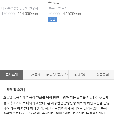
술, 회복
대한수술중신경감시연구회
츠무라 히로시
120,000
114,000won
50,000
47,500won
신간
도서소개
도서목차
배송/반품/교환
리뷰(0)
상품문의
｜간단 책 소개｜
오늘날 통증의학은 증상 완화를 넘어 원인 규명과 기능 회복을 지향하는 정밀재
생의학의 시대로 나아가고 있다. 본 개정판은 만성통증 치료의 최신 흐름을 반영
하여 기초 이론부터 핵심 술기, 최신 치료법까지 체계적으로 정리하였다. 특히
초음파유도하정밀주사요법, 증식치료, 체외충격파, 도수치료 등 개원가에서 바