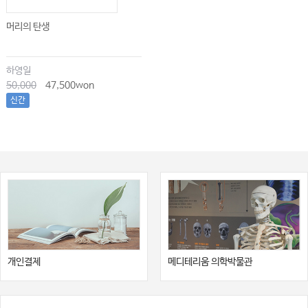
머리의 탄생
하영일
50,000
47,500won
신간
개인결제
메디테리움 의학박물관