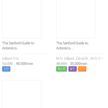
The Sanford Guide to
The Sanford Guide to
Antimicro...
Antimicro...
Gilbert 51e
M.D. Gilbert, David N., M.D. Chambers, Henry F., M.D. Eliopoulos, George M., M.D. Saag, Michael S., M.D. Pavia, Andrew T.
52,000
40,000won
48,000
30,000won
신간
베스트
할인
인기