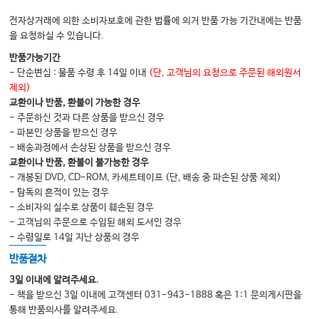
33 요추와 천추의 도수치료
전자상거래에 의한 소비자보호에 관한 법률에 의거 반품 가능 기간내에는 반품
을 요청하실 수 있습니다.
부록 보험지침
반품가능기간
- 단순변심 : 물품 수령 후 14일 이내
(단, 고객님의 요청으로 주문된 해외원서
[참고자료] 신경차단술 관련 고시 및 안내사항
제외)
[참고자료] 2024년 제13차 중심조 회의 결과
교환이나 반품, 환불이 가능한 경우
- 주문하신 것과 다른 상품을 받으신 경우
- 파본인 상품을 받으신 경우
INDEX
- 배송과정에서 손상된 상품을 받으신 경우
교환이나 반품, 환불이 불가능한 경우
- 개봉된 DVD, CD-ROM, 카세트테이프 (단, 배송 중 파손된 상품 제외)
- 탐독의 흔적이 있는 경우
- 소비자의 실수로 상품이 훼손된 경우
- 고객님의 주문으로 수입된 해외 도서인 경우
- 수령일로 14일 지난 상품의 경우
반품절차
3일 이내에 알려주세요.
- 책을 받으신 3일 이내에 고객센터 031-943-1888 혹은 1:1 문의게시판을
통해 반품의사를 알려주세요.