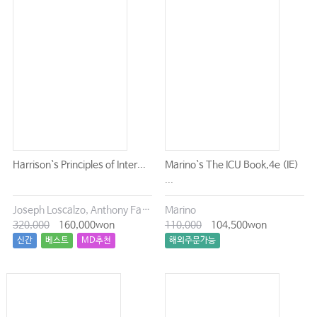
Harrison`s Principles of Inter...
Marino`s The ICU Book,4e (IE)
...
Joseph Loscalzo, Anthony Fauci, Dennis Kasper, Stephen Hauser, Dan Longo, J. Larry Jameson
Marino
320,000
160,000won
110,000
104,500won
신간
베스트
MD추천
해외주문가능