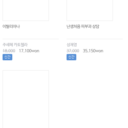
이탈리아나
난생처음 피부과 상담
주세페 카토첼라
성재영
18,000
17,100won
37,000
35,150won
신간
신간