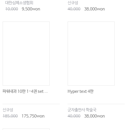
대한심폐소생협회
신규성
10,000
9,500won
40,000
38,000won
파워내과 10판 1-4권 set ...
Hyper text 4판
신규성
군자출판사 학술국
185,000
175,750won
40,000
38,000won