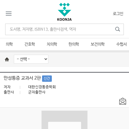
로그인
의학
간호학
치의학
한의학
보건의학
수험서
만성통증 교과서 2판
신간
저자
대한신경통증학회
출판사
군자출판사