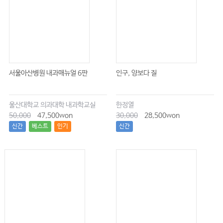
서울아산병원 내과매뉴얼 6판
인구, 양보다 질
울산대학교 의과대학 내과학교실
한정열
50,000
47,500won
30,000
28,500won
신간
베스트
인기
신간