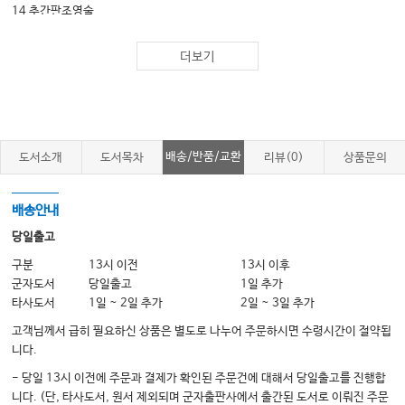
14 추간판조영술
더보기
Part 3. 척추통증의 고급 시술
15 척수신경자극기설치술
16 고주파를 이용한 디스크내 치료법
17 경피적 척추성형술과 척추후굴풍선 복원술
배송/반품/교환
도서소개
도서목차
리뷰(0)
상품문의
18 경피적 경막외강 신경성형술
19 내시경수술
배송안내
당일출고
Part 4. 초음파 유도 척추치료
구분
13시 이전
13시 이후
군자도서
당일출고
1일 추가
20 초음파를 이용한 척추치료의 개론
타사도서
1일 ~ 2일 추가
2일 ~ 3일 추가
21 경추의 초음파 검사 및 초음파 유도하 주사 치료
고객님께서 급히 필요하신 상품은 별도로 나누어 주문하시면 수령시간이 절약됩
22 흉추의 초음파 검사 및 초음파 유도하 주사 치료
니다.
23 요추의 초음파 검사 및 초음파 유도하 주사 치료
- 당일 13시 이전에 주문과 결제가 확인된 주문건에 대해서 당일출고를 진행합
니다. (단, 타사도서, 원서 제외되며 군자출판사에서 출간된 도서로 이뤄진 주문
24 천추의 초음파 검사 및 초음파 유도하 주사 치료