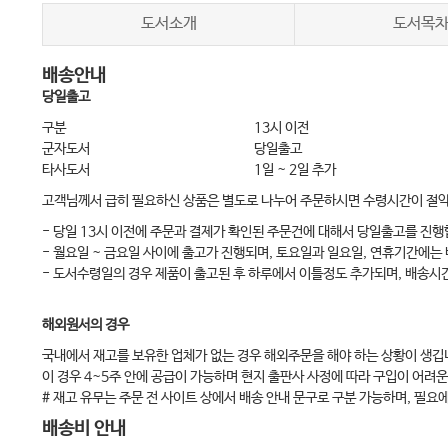
심실 기외수축이란 42
도서소개
도서목
어린이의 PVC 42
배송안내
성인의 PVC와 그 파형 43
당일출고
PVC와 심근상해 46
구분
13시 이전
빈발하는 PVC 48
군자도서
당일출고
타사도서
1일 ~ 2일 추가
PVC의 치료 48
고객님께서 급히 필요하신 상품은 별도로 나누어 주문하시면 수령시간이 절
7. QT연장을 이미지한다 ……………………52
- 당일 13시 이전에 주문과 결제가 확인된 주문건에 대해서 당일출고를 진행
QT 시간은 측정하지 않는다 52
- 월요일 ~ 금요일 사이에 출고가 진행되며, 토요일과 일요일, 연휴기간에는
QT 시간이란? 53
- 도서수령일의 경우 제품이 출고된 후 하루에서 이틀정도 추가되며, 배송시
QT 연장증후군 54
해외원서의 경우
서맥 55
국내에서 재고를 보유한 업체가 없는 경우 해외주문을 해야 하는 상황이 생깁
약제에 의한 QT 연장 57
이 경우 4~5주 안에 공급이 가능하며 현지 출판사 사정에 따라 구입이 어려운
8. 허혈을 예측하는 ST저하 …………………60
# 재고 유무는 주문 전 사이트 상에서 배송 안내 문구로 구분 가능하며, 필요
좌심실 비대로 설명할 수 있는 경우 60
배송비 안내