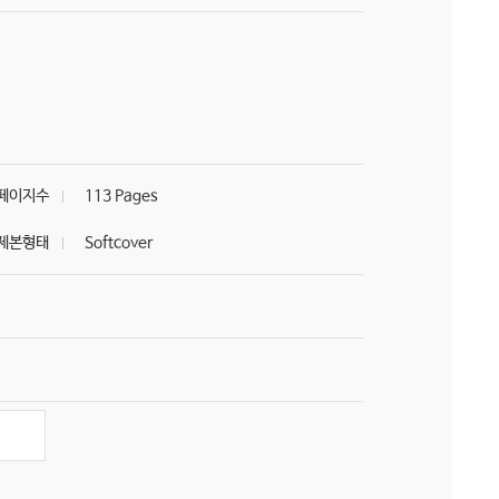
페이지수
113 Pages
제본형태
Softcover