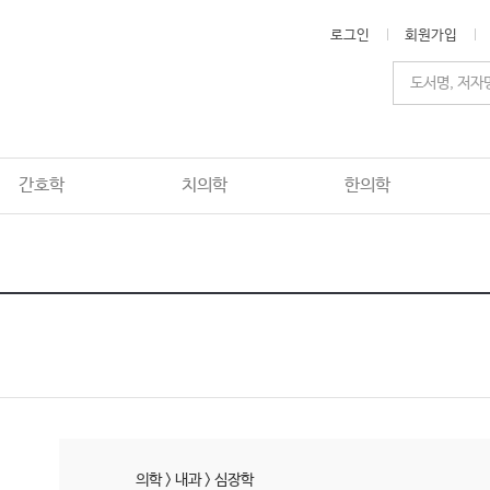
로그인
회원가입
간호학
치의학
한의학
의학
>
내과
>
심장학