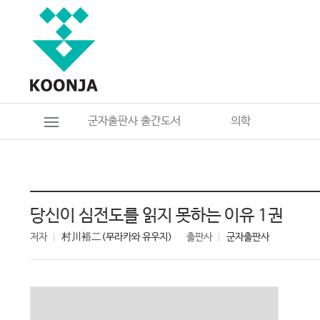
군자출판사 출간도서
의학
당신이 심전도를 읽지 못하는 이유 1권
저자
村川裕二(무라카와 유우지)
출판사
군자출판사