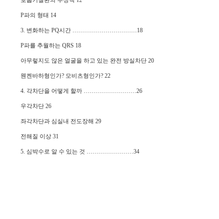
호흡기질환의 부정맥 12
P파의 형태 14
3. 변화하는 PQ시간 ……………………………18
P파를 추월하는 QRS 18
아무렇지도 않은 얼굴을 하고 있는 완전 방실차단 20
웬켄바하형인가? 모비츠형인가? 22
4. 각차단을 어떻게 할까 ………………………26
우각차단 26
좌각차단과 심실내 전도장해 29
전해질 이상 31
5. 심박수로 알 수 있는 것 ……………………34
장수하는 심박수 34
호흡성 동부정맥 36
어디까지의 서맥을 걱정해야 하는가 39
6. 심실기 외 수축을 어떻게 생각하는가 ……42