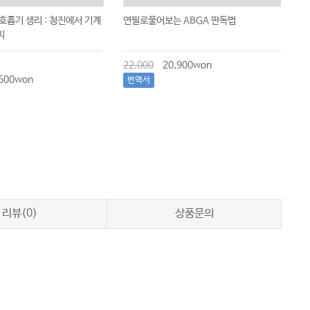
호흡기 생리 : 청진에서 기계
연필로풀어보는 ABGA 판독법
삼
지
22,000
20,900won
성
600won
3
번역서
리뷰(0)
상품문의