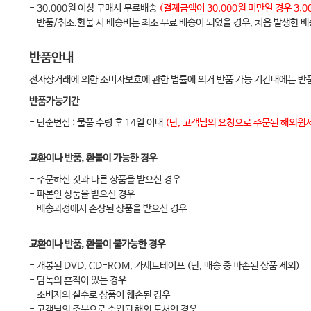
허혈의 패턴 64
- 30,000원 이상 구매시 무료배송
(결제금액이 30,000원 미만일 경우 3
- 반품/취소.환불 시 배송비는 최소 무료 배송이 되었을 경우, 처음 발생한 
디기탈리스 효과66
9. 이상 Q파와 이상하지 않은 Q파 …………68
반품안내
이상 Q파란 68
전자상거래에 의한 소비자보호에 관한 법률에 의거 반품 가능 기간내에는 반품
심근경색 후에는 음성 T파를 수반한다 69
반품가능기간
단독이 아니라 합치기 기술로 판독 73
- 단순변심 : 물품 수령 후 14일 이내
(단, 고객님의 요청으로 주문된 해외원서
10. T파가 눈에 띌 때 - 음성 T파 …………… 78
꼭 이렇다」는 없다 78
교환이나 반품, 환불이 가능한 경우
A. 음성 T파의 배경이 되는 질환 78
- 주문하신 것과 다른 상품을 받으신 경우
- 파본인 상품을 받으신 경우
관성 T파 79
- 배송과정에서 손상된 상품을 받으신 경우
문어단지심근증인가하고 생각했지만 80
비대형 심근증 82
교환이나 반품, 환불이 불가능한 경우
각차단의 음성 T파 84
- 개봉된 DVD, CD-ROM, 카세트테이프 (단, 배송 중 파손된 상품 제외)
- 탐독의 흔적이 있는 경우
11. ST가 상승한다고 하는 것 …………………86
- 소비자의 실수로 상품이 훼손된 경우
상해 전류란 86
- 고객님의 주문으로 수입된 해외 도서인 경우