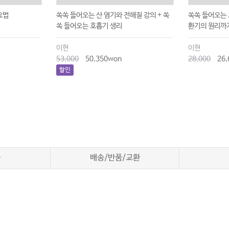
요법
쏙쏙 들어오는 산 염기와 전해질 강의 + 쏙
쏙쏙 들어오는 
쏙 들어오는 호흡기 생리
환기의 원리까
이현
이현
53,000
50,350won
28,000
26,
할인
차
배송/반품/교환