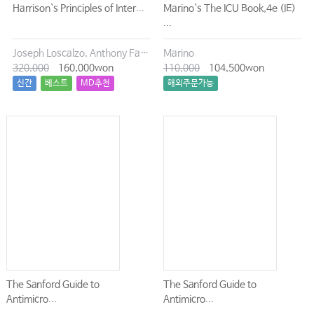
Harrison`s Principles of Inter...
Marino`s The ICU Book,4e (IE)
...
Joseph Loscalzo, Anthony Fauci, Dennis Kasper, Stephen Hauser, Dan Longo, J. Larry Jameson
Marino
320,000
160,000won
110,000
104,500won
신간
베스트
MD추천
해외주문가능
The Sanford Guide to
The Sanford Guide to
Antimicro...
Antimicro...