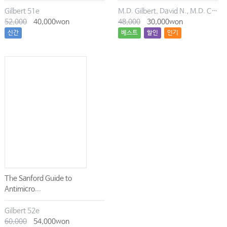
Gilbert 51e
M.D. Gilbert, David N., M.D. Chambers, Henry F., M.D. Eliopoulos, George M., M.D. Saag, Michael S., M.D. Pavia, Andrew T.
52,000
40,000won
48,000
30,000won
신간
베스트
할인
인기
The Sanford Guide to
Antimicro...
Gilbert 52e
60,000
54,000won