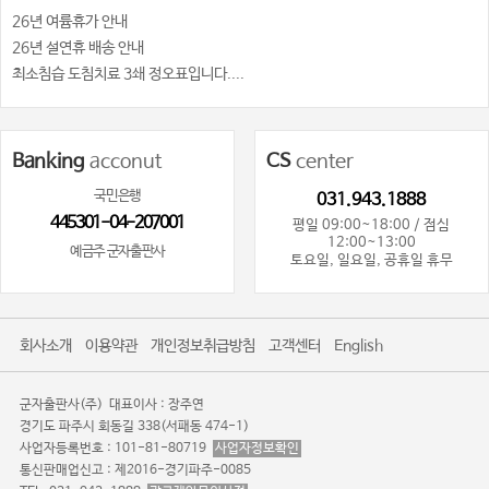
26년 여륨휴가 안내
26년 설연휴 배송 안내
최소침습 도침치료 3쇄 정오표입니다....
Banking
acconut
CS
center
국민은행
031.943.1888
445301-04-207001
평일 09:00~18:00 / 점심
12:00~13:00
예금주 군자출판사
토요일, 일요일, 공휴일 휴무
회사소개
이용약관
개인정보취급방침
고객센터
English
군자출판사(주)
대표이사 : 장주연
경기도 파주시 회동길 338(서패동 474-1)
사업자등록번호 : 101-81-80719
사업자정보확인
통신판매업신고 : 제2016-경기파주-0085