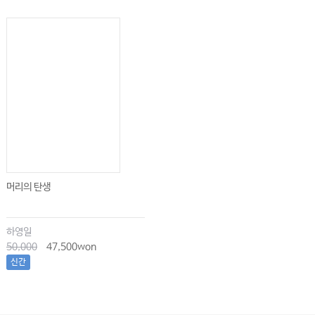
머리의 탄생
하영일
50,000
47,500won
신간