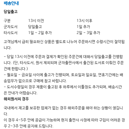
– 새로운 ARV
배송안내
Table 15: 수술 예방법
당일출고
Table 16: 신약 및 기존 약에 대한 소아용 투여 업데이트
구분
13시 이전
13시 이후
군자도서
당일출고
1일 추가
Table 17: 신약 및 일부 기존 약에 대한 신장 손상 조정, 업데이트된 비만 투여
타사도서
1일 ~ 2일 추가
2일 ~ 3일 추가
Table 22: 새로운 항균 및 기존 항균에 대한 약물 상호 작용 업데이트
고객님께서 급히 필요하신 상품은 별도로 나누어 주문하시면 수령시간이 절약됩
니다.
- 당일 13시 이전에 주문과 결제가 확인된 주문건에 대해서 당일출고를 진행합
니다. (단, 타사도서, 원서 제외되며 군자출판사에서 출간된 도서로 이뤄진 주문
건에 한합니다.)
- 월요일 ~ 금요일 사이에 출고가 진행되며, 토요일과 일요일, 연휴기간에는 배
송업무가 없으므로 구매에 참고 바랍니다.
- 도서수령일의 경우 제품이 출고된 후 하루에서 이틀정도 추가되며, 배송시간
은 안내가 어렵습니다.
해외원서의 경우
국내에서 재고를 보유한 업체가 없는 경우 해외주문을 해야 하는 상황이 생깁니
다.
이 경우 4~5주 안에 공급이 가능하며 현지 출판사 사정에 따라 구입이 어려운 경
우 2~3주 안에 공지해 드립니다.