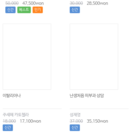
50,000
47,500won
30,000
28,500won
신간
베스트
인기
신간
이탈리아나
난생처음 피부과 상담
주세페 카토첼라
성재영
18,000
17,100won
37,000
35,150won
신간
신간