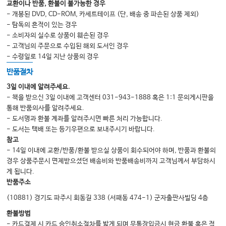
교환이나 반품, 환불이 불가능한 경우
- 개봉된 DVD, CD-ROM, 카세트테이프 (단, 배송 중 파손된 상품 제외)
- 탐독의 흔적이 있는 경우
- 소비자의 실수로 상품이 훼손된 경우
- 고객님의 주문으로 수입된 해외 도서인 경우
- 수령일로 14일 지난 상품의 경우
반품절차
3일 이내에 알려주세요.
- 책을 받으신 3일 이내에 고객센터 031-943-1888 혹은 1:1 문의게시판을
통해 반품의사를 알려주세요.
- 도서명과 환불 계좌를 알려주시면 빠른 처리 가능합니다.
- 도서는 택배 또는 등기우편으로 보내주시기 바랍니다.
참고
- 14일 이내에 교환/반품/환불 받으실 상품이 회수되어야 하며, 반품과 환불의
경우 상품주문시 면제받으셨던 배송비와 반품배송비까지 고객님께서 부담하시
게 됩니다.
반품주소
(10881) 경기도 파주시 회동길 338 (서패동 474-1) 군자출판사빌딩 4층
환불방법
- 카드결제 시 카드 승인취소절차를 밟게 되며 무통장입금시 현금 환불 혹은 적