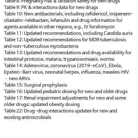
Table 8: Pregnancy risk & lactation safety for new drugs
Table 9: PK & interactions data for new drug
s
Table 10: New antibacterials, including cefidericol, imipenem-
cilastatin-relebactam, lefamulin and drug information for
agents available in other regions, e.g., IV forsfomycin
Table 11: Updated recommendations, including Candida auris
Table 12: Updated recommendations for MDR tuberculosis
and non-tuberculous mycobacteria
Table 13: Updated recommendations and drug availability for
intestinal protozoa, malaria, trypanosomiasis, worms
Table 14: Adenovirus, coronavirus (2019-nCoV), Ebola,
Epstein-Barr virus, neonatal herpes, influenza, measles; HIV
– new ARVs
Table 15: Surgical prophylaxis
Table 16: Updated pediatric dosing for new and older drugs
Table 17: Renal impairment adjustments for new and some
older drugs; updated obesity dosing
Table 22: Drug-drug interactions updates for new and
existing antimicrobials