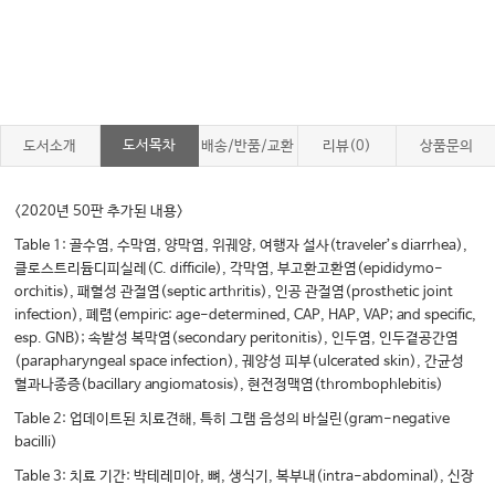
도서목차
도서소개
배송/반품/교환
리뷰(0)
상품문의
<2020년 50판 추가된 내용>
Table 1: 골수염, 수막염, 양막염, 위궤양, 여행자 설사(traveler’s diarrhea),
클로스트리듐디피실레(C. difficile), 각막염, 부고환고환염(epididymo-
orchitis), 패혈성 관절염(septic arthritis), 인공 관절염(prosthetic joint
infection), 폐렴(empiric: age-determined, CAP, HAP, VAP; and specific,
esp. GNB); 속발성 복막염(secondary peritonitis), 인두염, 인두곁공간염
(parapharyngeal space infection), 궤양성 피부(ulcerated skin), 간균성
혈과나종증(bacillary angiomatosis), 현전정맥염(thrombophlebitis)
Table 2: 업데이트된 치료견해, 특히 그램 음성의 바실린(gram-negative
bacilli)
Table 3: 치료 기간: 박테레미아, 뼈, 생식기, 복부내(intra-abdominal), 신장