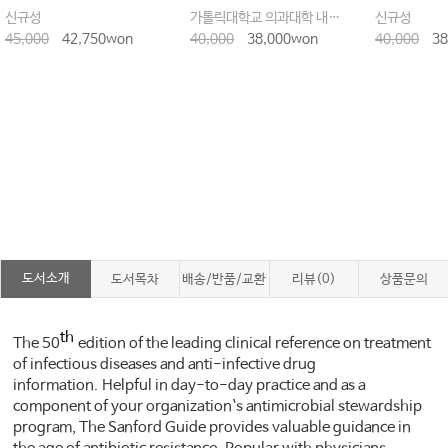
신규성
가톨릭대학교 의과대학 내과학교실
신규성
45,000
42,750won
40,000
38,000won
40,000
38
도서소개
도서목차
배송/반품/교환
리뷰(0)
상품문의
th
The 50
edition of the leading clinical reference on treatment
of infectious diseases and anti-infective drug
information. Helpful in day-to-day practice and as a
component of your organization`s antimicrobial stewardship
program, The Sanford Guide provides valuable guidance in