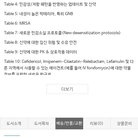
Table 4: 민감성/저항 패턴을 반영하는 업데이트 및 신약
Table 5: 내성이 높은 박테리아, 특히 GNB
Table 6: MRSA
Table 7: 새로운 민감소실 프로토콜(New desensitization protocols)
Table 8: 신약에 대한 임신 위험 및 수유 안전
Table 9: 신약에 대한 PK & 상호작용 데이터
Table 10: Cefidericol, Imipenem-Cilastatin-Relebactam, Lefamulin 및 다
른 지역에서 사용할 수 있는 에이전트(예를 들어 IV forsfomycin)에 대한 약물
정보를 포함한 새로운 항균제
Table 11: Candida auris를 포함한 업데이트된 권장사항
더보기
Table 12: MDR 결핵균(MDR tuberculosis) 및 비결핵 미코박테리아(non-
tuberculous mycobacteria) 대한 권장사항
Table 13: 장내원충(intestinal protozoa), 말라리아, 파동편모충증
(trypanosomiasis), 벌레에 대한 최신 권장사항 및 약물 가용성
배송/반품/교환
도서소개
도서목차
리뷰(0)
상품문의
Table 14: 아데노바이러스, 코로나바이러스(2019-nCoV), 에볼라, 엡스타
인-바바이러스(Epstein-Barr virus), 신생아 헤르페스, 인플루엔자, 홍역, HIV