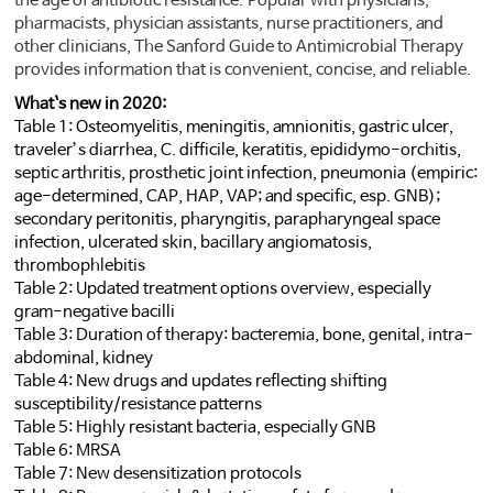
the age of antibiotic resistance. Popular with physicians,
pharmacists, physician assistants, nurse practitioners, and
other clinicians, The Sanford Guide to Antimicrobial Therapy
provides information that is convenient, concise, and reliable.
What`s new in 2020:
Table 1: Osteomyelitis, meningitis, amnionitis, gastric ulcer,
traveler’s diarrhea, C. difficile, keratitis, epididymo-orchitis,
septic arthritis, prosthetic joint infection, pneumonia (empiric:
age-determined, CAP, HAP, VAP; and specific, esp. GNB);
secondary peritonitis, pharyngitis, parapharyngeal space
infection, ulcerated skin, bacillary angiomatosis,
thrombophlebitis
Table 2: Updated treatment options overview, especially
gram-negative bacilli
Table 3: Duration of therapy: bacteremia, bone, genital, intra-
abdominal, kidney
Table 4: New drugs and updates reflecting shifting
susceptibility/resistance patterns
Table 5: Highly resistant bacteria, especially GNB
Table 6: MRSA
Table 7: New desensitization protocols