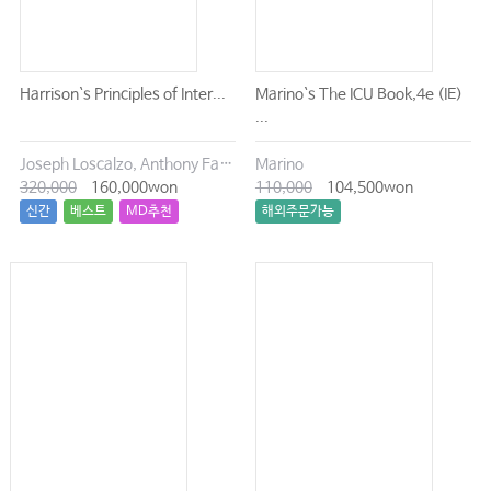
Harrison`s Principles of Inter...
Marino`s The ICU Book,4e (IE)
...
Joseph Loscalzo, Anthony Fauci, Dennis Kasper, Stephen Hauser, Dan Longo, J. Larry Jameson
Marino
320,000
160,000won
110,000
104,500won
신간
베스트
MD추천
해외주문가능