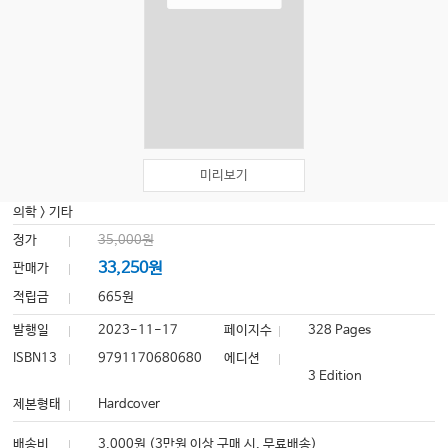
미리보기
의학
>
기타
정가
35,000원
33,250원
판매가
적립금
665원
발행일
2023-11-17
페이지수
328 Pages
ISBN13
9791170680680
에디션
3 Edition
제본형태
Hardcover
배송비
3,000원 (3만원 이상 구매 시, 무료배송)