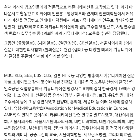
현재 의사와 법조인들에게 전문적으로 커뮤니케이션을 교육하고 있다. 과거 아
나운서로 활동했고 이화여대 언론홍보영상학부와 연세대 언론대학원에서 커뮤
니케이션을 전공하고 연세대 대학원에서 의료커뮤니케이션 연구로 박사학위를
받았다. 한양대학교 미디어커뮤니케이션학과 겸임교수를 역임했고, 사법연수원
생 변호사 실무수습 중 <의뢰인과의 커뮤니케이션> 교육을 수년간 담당했다.
그동안 <중앙일보>, <세계일보>, <월간조선>, <조선일보>, 서울시의사회 <의사
신문>, 대한한의사협회 <한의신문>, 월간 <샘터> 등 다양한 매체에 커뮤니케이
션 칼럼을 꾸준히 연재하며 인기를 얻었다.
MBC, KBS, SBS, EBS, CBS, 일본 NHK 등 다양한 방송에서 커뮤니케이션 전문
가로 소개되었고 강의 및 인터뷰를 진행했다. 대한민국 노동부 산하의 한국산업
인력공단 직업방송에서 커뮤니케이션 명강사로 8회에 걸쳐 한국경제 TV에서 강
의했다. 또 청와대, 선관위 등 유수의 정부 기관과 대기업, 로펌, 종합병원, 대학
교수회의 등에 초청 강연하였고 한양대, 홍익대, 세종대 등 여러 대학에 출강하
였다. 유럽의학교육학회(Association for Medical Education in Europe,
AMEE)의 연자로 참여하여 커뮤니케이션 관련 연구를 발표하였고, 대한의사협
회, 서울시의사회, 서울시개원내과의사회, 대한내과학회, 대한가정의학회, 대한
부인종양학회, 부산내과학회, 전남치과의사회, 광주한의사회 등 전국의 다양한
학회와 세미나, 공중보건의 교육, 서울대학병원, 세브란스병원, 고려대의료원,