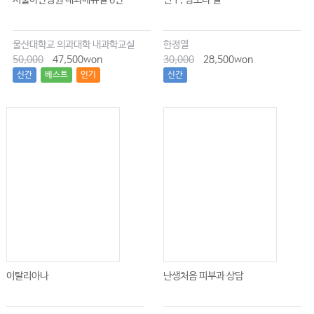
서울아산병원 내과매뉴얼 6판
인구, 양보다 질
울산대학교 의과대학 내과학교실
한정열
50,000
47,500won
30,000
28,500won
신간
베스트
인기
신간
이탈리아나
난생처음 피부과 상담