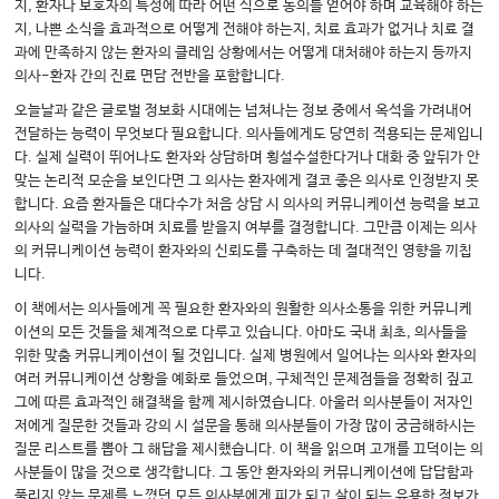
지, 환자나 보호자의 특성에 따라 어떤 식으로 동의를 얻어야 하며 교육해야 하는
지, 나쁜 소식을 효과적으로 어떻게 전해야 하는지, 치료 효과가 없거나 치료 결
과에 만족하지 않는 환자의 클레임 상황에서는 어떻게 대처해야 하는지 등까지
의사-환자 간의 진료 면담 전반을 포함합니다.
오늘날과 같은 글로벌 정보화 시대에는 넘쳐나는 정보 중에서 옥석을 가려내어
전달하는 능력이 무엇보다 필요합니다. 의사들에게도 당연히 적용되는 문제입니
다. 실제 실력이 뛰어나도 환자와 상담하며 횡설수설한다거나 대화 중 앞뒤가 안
맞는 논리적 모순을 보인다면 그 의사는 환자에게 결코 좋은 의사로 인정받지 못
합니다. 요즘 환자들은 대다수가 처음 상담 시 의사의 커뮤니케이션 능력을 보고
의사의 실력을 가늠하며 치료를 받을지 여부를 결정합니다. 그만큼 이제는 의사
의 커뮤니케이션 능력이 환자와의 신뢰도를 구축하는 데 절대적인 영향을 끼칩
니다.
이 책에서는 의사들에게 꼭 필요한 환자와의 원활한 의사소통을 위한 커뮤니케
이션의 모든 것들을 체계적으로 다루고 있습니다. 아마도 국내 최초, 의사들을
위한 맞춤 커뮤니케이션이 될 것입니다. 실제 병원에서 일어나는 의사와 환자의
여러 커뮤니케이션 상황을 예화로 들었으며, 구체적인 문제점들을 정확히 짚고
그에 따른 효과적인 해결책을 함께 제시하였습니다. 아울러 의사분들이 저자인
저에게 질문한 것들과 강의 시 설문을 통해 의사분들이 가장 많이 궁금해하시는
질문 리스트를 뽑아 그 해답을 제시했습니다. 이 책을 읽으며 고개를 끄덕이는 의
사분들이 많을 것으로 생각합니다. 그 동안 환자와의 커뮤니케이션에 답답함과
풀리지 않는 문제를 느꼈던 모든 의사분에게 피가 되고 살이 되는 유용한 정보가