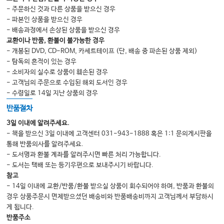
- 주문하신 것과 다른 상품을 받으신 경우
09. 환자에게 순간적으로 말실수를 했을 경우? 254
- 파본인 상품을 받으신 경우
10. 수술이 잘못되었거나 의사의 실수로 환자가 더 악화되었을 때 대처법? 256
- 배송과정에서 손상된 상품을 받으신 경우
교환이나 반품, 환불이 불가능한 경우
11. 분명 오진은 아닌데 환자의 상태가 처음 생각했던 것보다 심하여 보호자에
- 개봉된 DVD, CD-ROM, 카세트테이프 (단, 배송 중 파손된 상품 제외)
게 처음의 말을 번복해야 하는 경우? 258
- 탐독의 흔적이 있는 경우
12. 환자를 밖에서 (음식점이나 술집 등) 만났을 경우 어떻게 해야 어색하지 않
- 소비자의 실수로 상품이 훼손된 경우
고 자연스러울까? 260
- 고객님의 주문으로 수입된 해외 도서인 경우
- 수령일로 14일 지난 상품의 경우
13. 단골 환자가 치료비를 깎거나 무리한 서비스를 요구한다면? 262
반품절차
14. 환자가 인간적으로 의사에게 도움을 요청하거나 어려운 가정사를 이야기하
며 병원비를 낼 수 없다고 한다면? 264
3일 이내에 알려주세요.
- 책을 받으신 3일 이내에 고객센터 031-943-1888 혹은 1:1 문의게시판을
15. 수술 중(혹은 검사 시술) 환자에게 응급 상태가 발생한다면, 밖에서 기다리
통해 반품의사를 알려주세요.
던 보호자에게 어떻게 전해야 할까? 266
- 도서명과 환불 계좌를 알려주시면 빠른 처리 가능합니다.
16. 진료 시，환자에게 설명을 하다가 이야기 핵심을 잃고 환자에게 어떤 질문
- 도서는 택배 또는 등기우편으로 보내주시기 바랍니다.
을 받았는지 깜빡했다면? 268
참고
- 14일 이내에 교환/반품/환불 받으실 상품이 회수되어야 하며, 반품과 환불의
17. 강압적인 환자가 의사에게 대들면서 화가 치밀 정도로 건방지게 행동한다
경우 상품주문시 면제받으셨던 배송비와 반품배송비까지 고객님께서 부담하시
면? 270
게 됩니다.
18. 의사에게 부담스러운 선물을 건네거나 돈 봉투를 건네면서 환자가 특혜를
반품주소