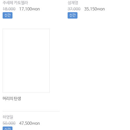
주세페 카토첼라
성재영
18,000
17,100won
37,000
35,150won
신간
신간
머리의 탄생
하영일
50,000
47,500won
신간