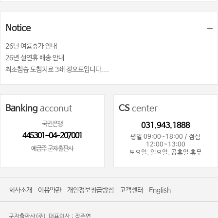
Notice
26년 여륨휴가 안내
26년 설연휴 배송 안내
최소침습 도침치료 3쇄 정오표입니다....
Banking
acconut
CS
center
국민은행
031.943.1888
445301-04-207001
평일 09:00~18:00 / 점심
12:00~13:00
예금주 군자출판사
토요일, 일요일, 공휴일 휴무
회사소개
이용약관
개인정보취급방침
고객센터
English
군자출판사(주)
대표이사 : 장주연