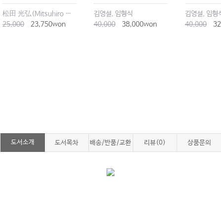
松田 光弘(Mitsuhiro Matsuda)
김영설, 임형식
김영설, 임형
25,000
23,750won
40,000
38,000won
40,000
32
도서소개
도서목차
배송/반품/교환
리뷰(0)
상품문의