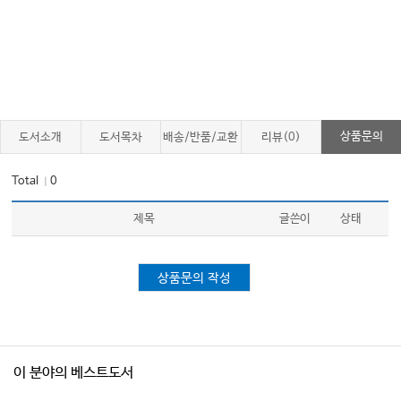
질문 잘 하는 의사되기 Seven 302
이혜범이 알려드리는 질문 잘하는 의사되기 Six 304
상품문의
도서소개
도서목차
배송/반품/교환
리뷰(0)
Total
0
｜
제목
글쓴이
상태
상품문의 작성
이 분야의 베스트도서