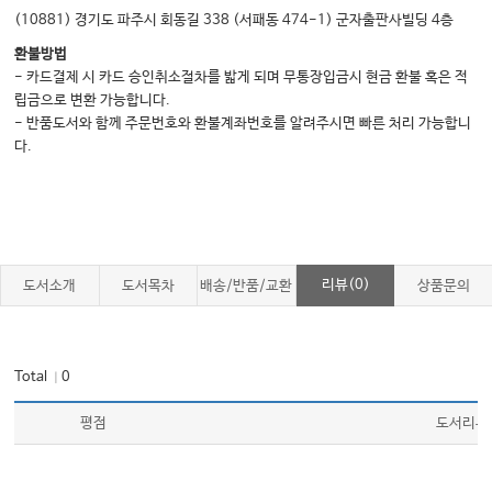
요구한다면? 272
(10881) 경기도 파주시 회동길 338 (서패동 474-1) 군자출판사빌딩 4층
19. 이성 환자가 의사에게 과잉 친절을 베풀며 부담스러운 행동을 한다면? 274
환불방법
20. 피치 못할 사정으로 병원이나 의사와 사이가 나빠진 환자가 인터넷 상에 병
- 카드결제 시 카드 승인취소절차를 밟게 되며 무통장입금시 현금 환불 혹은 적
원이나 의사를 비방하는 글을 쓰고 다니고, 병원 게시판을 음해성 글로 도배한다
립금으로 변환 가능합니다.
면? 혹은 법원에 소송을 걸며 질이 안 좋게 나온다면 어떤 식으로 대처해야 할
- 반품도서와 함께 주문번호와 환불계좌번호를 알려주시면 빠른 처리 가능합니
까? 276
다.
21. 아무리 설명해도 절대 못 알아듣는 환자의 경우는? 278
22. 분명히 알았다고 해 놓고, 나중에 가서 의사에게 책임을 전가하며 발뺌하는
환자의 경우는? 280
23. 본의 아니게 환자와의 진료 예약 시간을 지키지 못하고 지각했을 경우는?
리뷰(0)
도서소개
도서목차
배송/반품/교환
상품문의
282
24. 계속되는 진료에 너무 지치고 힘들어 도저히 환자들에게 친절한 설명과 편
안한 표정이 안 나오는 경우는? 284
Total
0
｜
현재의 "나" 그리고 "나의 병원"에 대해 정확히 알아보기 286
평점
도서리뷰
III. 부록
서로가 다른 점을 인정할 때_MBTI 유형에 따른 커뮤니케이션 방법 292