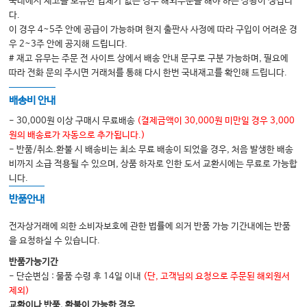
국내에서 재고를 보유한 업체가 없는 경우 해외주문을 해야 하는 상황이 생깁니
고객 만족 중심의 병원 경영 10대 원칙 224
다.
이 경우 4~5주 안에 공급이 가능하며 현지 출판사 사정에 따라 구입이 어려운 경
우 2~3주 안에 공지해 드립니다.
II. 의사들이 많이 하는 커뮤니케이션 질문 모음 Q&A
# 재고 유무는 주문 전 사이트 상에서 배송 안내 문구로 구분 가능하며, 필요에
01. 환자가 다른 병원에서 처방받았다고 자신이 기존에 먹던 약을 무작정 처방
따라 전화 문의 주시면 거래처를 통해 다시 한번 국내재고를 확인해 드립니다.
해달라고 요구하는 경우? 236
배송비 안내
02. 잘못된 처방/시술/수술이 아닌데도 환자가 잘못되었다고 우기면서 의사에
게 무리한 보상을 요구하는 경우? 238
- 30,000원 이상 구매시 무료배송
(결제금액이 30,000원 미만일 경우 3,000
원의 배송료가 자동으로 추가됩니다.)
03. 새로운 병원에 취직을 할 때 연봉협상을 하는 경우? 240
- 반품/취소.환불 시 배송비는 최소 무료 배송이 되었을 경우, 처음 발생한 배송
04. 의사로서 큰 병이 아닌데，보호자가 너무 걱정을 하며 의사를 불신하는 경
비까지 소급 적용될 수 있으며, 상품 하자로 인한 도서 교환시에는 무료로 가능합
우? 242
니다.
05. 다른 병원의 의사가 내린 진단과 비교하며 시비를 거는 경우 혹은 다른 병원
반품안내
의 의사를 욕하는 경우? 244
전자상거래에 의한 소비자보호에 관한 법률에 의거 반품 가능 기간내에는 반품
06. 인터넷으로 프린트를 하는 등 진료 시 이런저런 자료를 잔뜩 갖고 와 의사를
을 요청하실 수 있습니다.
테스트하며 의사의 의견에 반박하는 경우? 247
반품가능기간
07. 진료가 끝났음에도 의사에게 꼬리 질문을 이어가며 진료실 밖을 나가지 않
- 단순변심 : 물품 수령 후 14일 이내
(단, 고객님의 요청으로 주문된 해외원서
는 경우?249
제외)
08. 환자와 간호사가 싸울 경우, 의사는 어떻게 대처해야 하나? 252
교환이나 반품, 환불이 가능한 경우