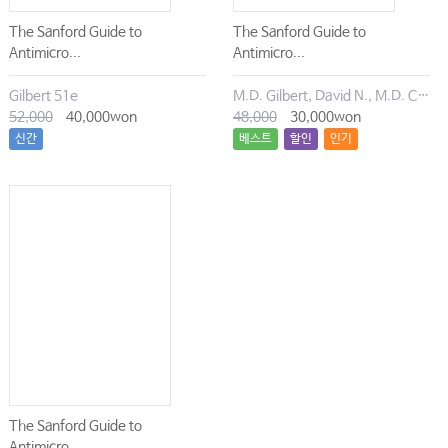
The Sanford Guide to
The Sanford Guide to
Antimicro...
Antimicro...
Gilbert 51e
M.D. Gilbert, David N., M.D. Chambers, Henry F., M.D. Eliopoulos, George M., M.D. Saag, Michael S., M.D. Pavia, Andrew T.
52,000
40,000won
48,000
30,000won
신간
베스트
할인
인기
The Sanford Guide to
Antimicro...