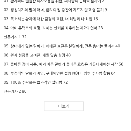
01. 환자와의 원활한 의사소통을 위한, 의사들의 논리적 말하기 2
02. 경청하기와 말의 매너, 환자의 말 중간에 자르지 않고 잘 듣기 9
03. 목소리는 환자에 대한 감정의 표현, 너 화법과 나 화법 16
04. 아이 콘택트와 표정, 자세는 신뢰를 좌우하는 제2의 언어 23
신문기사 1 32
05. 상대에게 맞는 말하기. 애매한 표현은 분명하게, 전문 용어는 풀어서 40
06. 환자 성향을 고려한, 개별 맞춤 설명 48
07. 올바른 경어 사용, 예의 바른 말하기 올바른 호칭은 커뮤니케이션 시작 56
08. 부정적인 말하기 지양, 구태의연한 설명 NO! 다양한 수사법 활용 64
09. 100% 수락하는 효과적인 설명법 72
신문기사 2 80
10. 먼저 좋은 인간관계 만들기, 신뢰는 호감이 밑바탕 되어야 ··· 86
더보기
11. 쓸데없는 말 한마디를 줄여라, 적당할 때 끊으면 다 잃지는 않는다. 94
12. 말할 때의 나쁜 습관을 고쳐라. 말끝을 흐리지 말라. 102
신문기사 3 110