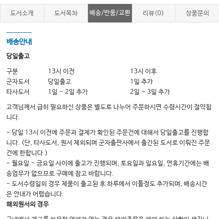
13. 루키즘 시대, 눈에 보이는 이미지를 놓치지 말라. 114
배송/반품/교환
도서소개
도서목차
리뷰(0)
상품문의
14. 전달력 있는 말하기와 효과적인 말하기/사투리 교정 121
15. 병원 위치와 환자에게 맞는 설득 커뮤니케이션 기법 129
배송안내
16. 클레임에는 긍정적으로 대응한다. 137
당일출고
17. 까다로운 유형의 환자를 대하는, 효과적인 커뮤니케이션 방법
구분
13시 이전
13시 이후
군자도서
당일출고
1일 추가
신문기사 4 154
타사도서
1일 ~ 2일 추가
2일 ~ 3일 추가
환자와 通하고 계십니까? 진료비법 123 158
고객님께서 급히 필요하신 상품은 별도로 나누어 주문하시면 수령시간이 절약됩
18. 논리적 말하기 상황에 맞게 이야기 전개 스타일을 정해라. 171
니다.
19. 성의 있는 대답만이 의사의 진심을 전한다. 즉각적으로 대답하기! 179
- 당일 13시 이전에 주문과 결제가 확인된 주문건에 대해서 당일출고를 진행합
니다. (단, 타사도서, 원서 제외되며 군자출판사에서 출간된 도서로 이뤄진 주문
20. 병원의 분위기는 의사가 좌우한다. 칭찬은 사소한 것에서부터 187
건에 한합니다.)
21. 환자에게 베풀어라. 서비스가 대세다. 195
- 월요일 ~ 금요일 사이에 출고가 진행되며, 토요일과 일요일, 연휴기간에는 배
송업무가 없으므로 구매에 참고 바랍니다.
22. 병원도 브랜드다. 의사의 퍼스널 브랜드를 찾아 경쟁력을 갖자! 203
- 도서수령일의 경우 제품이 출고된 후 하루에서 이틀정도 추가되며, 배송시간
23. 인생의 오아시스/성공 마인드/회두청산 행복은 전염된다. 209
은 안내가 어렵습니다.
해외원서의 경우
24. 리더의 언어와 리더십/조직 커뮤니케이션 - 보고, 지시, 부탁, 거절 215