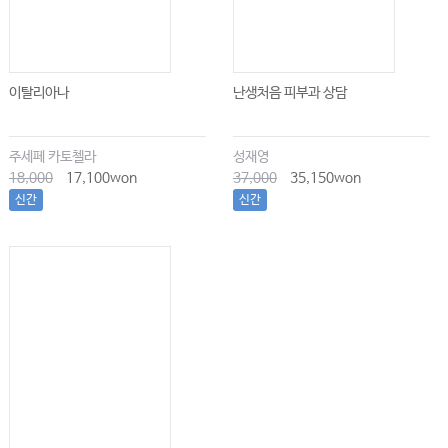
이탈리아나
난생처음 피부과 상담
주세페 카토첼라
성재영
18,000
17,100won
37,000
35,150won
신간
신간