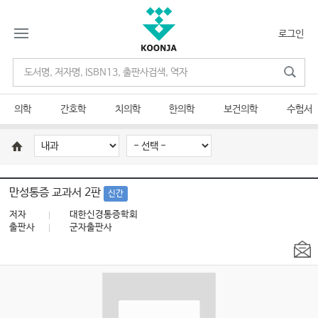
로그인
의학
간호학
치의학
한의학
보건의학
수험서
만성통증 교과서 2판
신간
저자
대한신경통증학회
출판사
군자출판사