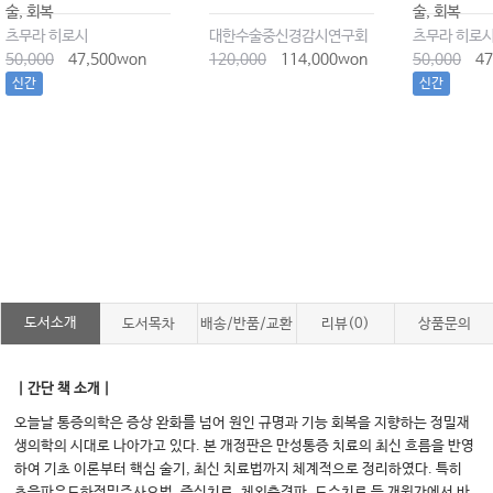
술, 회복
술, 회복
츠무라 히로시
대한수술중신경감시연구회
츠무라 히로
50,000
47,500won
120,000
114,000won
50,000
47
신간
신간
도서소개
도서목차
배송/반품/교환
리뷰(0)
상품문의
｜간단 책 소개｜
오늘날 통증의학은 증상 완화를 넘어 원인 규명과 기능 회복을 지향하는 정밀재
생의학의 시대로 나아가고 있다. 본 개정판은 만성통증 치료의 최신 흐름을 반영
하여 기초 이론부터 핵심 술기, 최신 치료법까지 체계적으로 정리하였다. 특히
초음파유도하정밀주사요법, 증식치료, 체외충격파, 도수치료 등 개원가에서 바