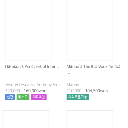
Harrison`s Principles of Inter...
Marino`s The ICU Book,4e (IE)
...
Joseph Loscalzo, Anthony Fauci, Dennis Kasper, Stephen Hauser, Dan Longo, J. Larry Jameson
Marino
320,000
160,000won
110,000
104,500won
신간
베스트
MD추천
해외주문가능