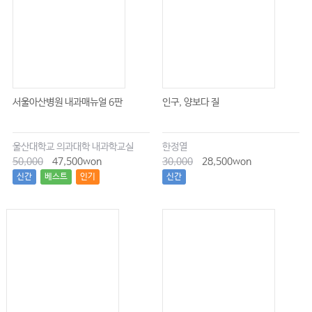
서울아산병원 내과매뉴얼 6판
인구, 양보다 질
울산대학교 의과대학 내과학교실
한정열
50,000
47,500won
30,000
28,500won
신간
베스트
인기
신간