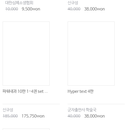
대한심폐소생협회
신규성
10,000
9,500won
40,000
38,000won
파워내과 10판 1-4권 set ...
Hyper text 4판
신규성
군자출판사 학술국
185,000
175,750won
40,000
38,000won