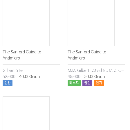
The Sanford Guide to
The Sanford Guide to
Antimicro...
Antimicro...
Gilbert 51e
M.D. Gilbert, David N., M.D. Chambers, Henry F., M.D. Eliopoulos, George M., M.D. Saag, Michael S., M.D. Pavia, Andrew T.
52,000
40,000won
48,000
30,000won
신간
베스트
할인
인기