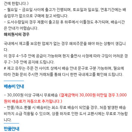
건에 한합니다.)
- 월요일 ~ 금요일 사이에 출고가 진행되며, 토요일과 일요일, 연휴기간에는 배
송업무가 없으므로 구매에 참고 바랍니다.
Part 5. 증식치료
- 도서수령일의 경우 제품이 출고된 후 하루에서 이틀정도 추가되며, 배송시간
25 증식치료의 개론
은 안내가 어렵습니다.
해외원서의 경우
26 경추부의 증식치료
국내에서 재고를 보유한 업체가 없는 경우 해외주문을 해야 하는 상황이 생깁니
27 요추부의 증식치료
다.
이 경우 4~5주 안에 공급이 가능하며 현지 출판사 사정에 따라 구입이 어려운 경
우 2~3주 안에 공지해 드립니다.
Part 6. 충격파 치료
# 재고 유무는 주문 전 사이트 상에서 배송 안내 문구로 구분 가능하며, 필요에
28 체외충격파 치료의 개론
따라 전화 문의 주시면 거래처를 통해 다시 한번 국내재고를 확인해 드립니다.
29 척추 체외충격파 치료의 실제
배송비 안내
- 30,000원 이상 구매시 무료배송
(결제금액이 30,000원 미만일 경우 3,000
Part 7. 도수치료
원의 배송료가 자동으로 추가됩니다.)
- 반품/취소.환불 시 배송비는 최소 무료 배송이 되었을 경우, 처음 발생한 배송
30 도수치료의 역사
비까지 소급 적용될 수 있으며, 상품 하자로 인한 도서 교환시에는 무료로 가능합
31 경추의 도수치료
니다.
32 늑골과 흉추의 도수치료
반품안내