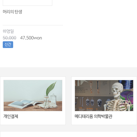
머리의 탄생
하영일
50,000
47,500won
신간
개인결제
메디테리움 의학박물관