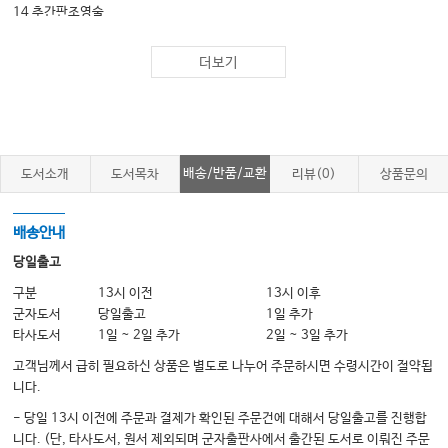
14 추간판조영술
더보기
Part 3. 척추통증의 고급 시술
15 척수신경자극기설치술
16 고주파를 이용한 디스크내 치료법
17 경피적 척추성형술과 척추후굴풍선 복원술
배송/반품/교환
도서소개
도서목차
리뷰(0)
상품문의
18 경피적 경막외강 신경성형술
19 내시경수술
배송안내
당일출고
Part 4. 초음파 유도 척추치료
구분
13시 이전
13시 이후
군자도서
당일출고
1일 추가
20 초음파를 이용한 척추치료의 개론
타사도서
1일 ~ 2일 추가
2일 ~ 3일 추가
21 경추의 초음파 검사 및 초음파 유도하 주사 치료
고객님께서 급히 필요하신 상품은 별도로 나누어 주문하시면 수령시간이 절약됩
22 흉추의 초음파 검사 및 초음파 유도하 주사 치료
니다.
23 요추의 초음파 검사 및 초음파 유도하 주사 치료
- 당일 13시 이전에 주문과 결제가 확인된 주문건에 대해서 당일출고를 진행합
니다. (단, 타사도서, 원서 제외되며 군자출판사에서 출간된 도서로 이뤄진 주문
24 천추의 초음파 검사 및 초음파 유도하 주사 치료