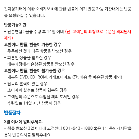
33 요추와 천추의 도수치료
전자상거래에 의한 소비자보호에 관한 법률에 의거 반품 가능 기간내에는 반품
을 요청하실 수 있습니다.
부록 보험지침
반품가능기간
- 단순변심 : 물품 수령 후 14일 이내
(단, 고객님의 요청으로 주문된 해외원서
[참고자료] 신경차단술 관련 고시 및 안내사항
제외)
[참고자료] 2024년 제13차 중심조 회의 결과
교환이나 반품, 환불이 가능한 경우
- 주문하신 것과 다른 상품을 받으신 경우
- 파본인 상품을 받으신 경우
INDEX
- 배송과정에서 손상된 상품을 받으신 경우
교환이나 반품, 환불이 불가능한 경우
- 개봉된 DVD, CD-ROM, 카세트테이프 (단, 배송 중 파손된 상품 제외)
- 탐독의 흔적이 있는 경우
- 소비자의 실수로 상품이 훼손된 경우
- 고객님의 주문으로 수입된 해외 도서인 경우
- 수령일로 14일 지난 상품의 경우
반품절차
3일 이내에 알려주세요.
- 책을 받으신 3일 이내에 고객센터 031-943-1888 혹은 1:1 문의게시판을
통해 반품의사를 알려주세요.