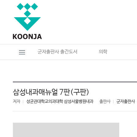
군자출판사 출간도서
의학
삼성내과매뉴얼 7판(구판)
저자
성균관대학교의과대학 삼성서울병원내과
출판사
군자출판사