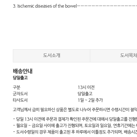
3. Ischemic diseases of the bowel………………………………………
4. Infectious gastroenteritis… ……………………………………………
5. Inflammatory bowel diseases…………………………………………
6. Intestinal tuberculosis (대한소화기학회 가이드 라인 참고)………
7. Colonic diverticula……………………………………………………………
8. Intestinal obstruction………………………………………………………
도서소개
도서목
9. Colon polyp (대장 용종)… ……………………………………………………
배송안내
10. Functional Dyspepsia……………………………………………………
당일출고
11. Irritable Bowel Syndrome… ……………………………………………
구분
13시 이전
군자도서
당일출고
타사도서
1일 ~ 2일 추가
02 Hepatobiliary disease
고객님께서 급히 필요하신 상품은 별도로 나누어 주문하시면 수령시간이 절
1. Liver function test의 해석 … ………………………………………………
- 당일 13시 이전에 주문과 결제가 확인된 주문건에 대해서 당일출고를 진행
2. Acute hepatitis A… …………………………………………………………
- 월요일 ~ 금요일 사이에 출고가 진행되며, 토요일과 일요일, 연휴기간에는
3. Chronic Hepatitis B …………………………………………………………
- 도서수령일의 경우 제품이 출고된 후 하루에서 이틀정도 추가되며, 배송시