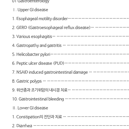
01 Gastroenterology
Ⅰ. Upper GI disease
1. Esophageal motility disorder………………………………………
2. GERD (Gastroesophageal reflux disease)… …………………
3. Various esophagitis… …………………………………………………
4. Gastropathy and gastritis … ……………………………………………
5. Helicobacter pylori…………………………………………………………
6. Peptic ulcer disease (PUD)………………………………………………
7. NSAID induced gastrointestinal damage … ………………………
8. Gastric polyps … ………………………………………………………………
9. 위선종과 조기위암의 내시경 치료… ……………………………………………
10. Gastrointestinal bleeding ……………………………………………
Ⅱ. Lower GI disease
1. Constipation의 진단과 치료 … ………………………………………………
2. Diarrhea …………………………………………………………………………