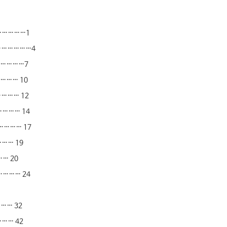
…………………1
……………………4
………………7
………… 10
………… 12
………… 14
…………… 17
…… 19
… 20
…………… 24
…… 32
…… 42