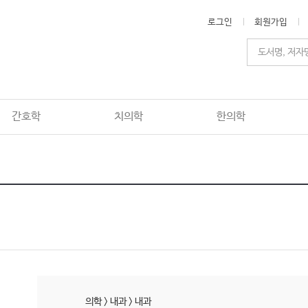
로그인
회원가입
간호학
치의학
한의학
의학
>
내과
>
내과