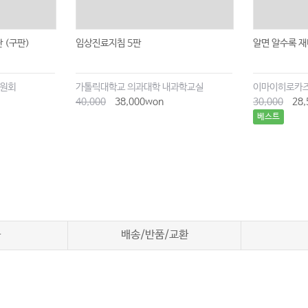
 (구판)
임상진료지침 5판
알면 알수록 
위원회
가톨릭대학교 의과대학 내과학교실
이마이히로카
40,000
38,000won
30,000
28,
베스트
차
배송/반품/교환