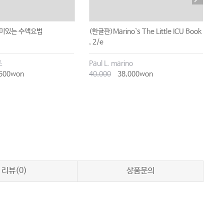
재미있는 수액요법
(한글판)Marino`s The Little ICU Book
만
, 2/e
(
즈
Paul L. marino
박
500won
40,000
38,000won
2
리뷰(0)
상품문의