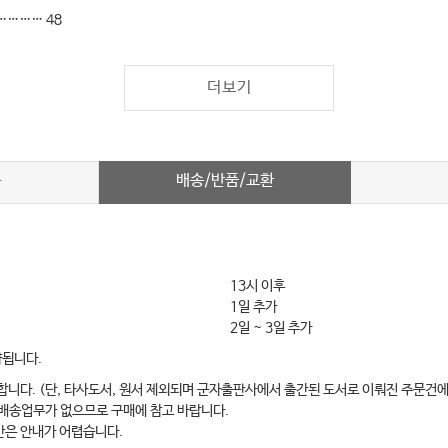
…………… 48
…………… 56
…………… 60
더보기
……………… 80
……… 82
………… 85
배송/반품/교환
차
…… 89
………… 93
………… 96
13시 이후
1일 추가
2일 ~ 3일 추가
약됩니다.
……… 99
합니다. (단, 타사도서, 원서 제외되며 군자출판사에서 출간된 도서로 이뤄진 주문건에
…… 103
 배송업무가 없으므로 구매에 참고 바랍니다.
…… 104
간은 안내가 어렵습니다.