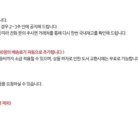
…… 114
…… 119
니다.
…… 120
 경우 2~3주 안에 공지해 드립니다.
………… 122
에 따라 전화 문의 주시면 거래처를 통해 다시 한번 국내재고를 확인해 드립니다.
………… 122
…………… 123
,000원의 배송료가 자동으로 추가됩니다.)
배송비까지 소급 적용될 수 있으며, 상품 하자로 인한 도서 교환시에는 무료로 가능합니
……… 125
 127
………………… 129
을 요청하실 수 있습니다.
… 133
……………… 136
 제외)
……… 137
……… 139
………… 141
…… 146