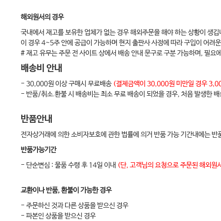
4. Chronic Hepatitis C… ………………………………………………………
해외원서의 경우
5. Autoimmune hepatitis… ……………………………………………………
국내에서 재고를 보유한 업체가 없는 경우 해외주문을 해야 하는 상황이 생깁
6. Alcoholic hepatitis……………………………………………………………
이 경우 4~5주 안에 공급이 가능하며 현지 출판사 사정에 따라 구입이 어려운
7. Ischemic hepatitis (shock liver)… ……………………………………
# 재고 유무는 주문 전 사이트 상에서 배송 안내 문구로 구분 가능하며, 필요
8. Liver abscess (pyogenic, amebic) ……………………………………
배송비 안내
9. Acute hepatitis/acute hepatic failure………………………………
- 30,000원 이상 구매시 무료배송
(결제금액이 30,000원 미만일 경우 3
- 반품/취소.환불 시 배송비는 최소 무료 배송이 되었을 경우, 처음 발생한 
10. Drug induced liver injury … ……………………………………………
11. Cirrhosis… ………………………………………………………………………
반품안내
12. Gastroesophageal Varices & Variceal Hemorrhage………
전자상거래에 의한 소비자보호에 관한 법률에 의거 반품 가능 기간내에는 반품
13. Ascites… ………………………………………………………………………
반품가능기간
14. Spontaneous bacterial peritonitis (SBP)………………………
- 단순변심 : 물품 수령 후 14일 이내
(단, 고객님의 요청으로 주문된 해외원서
15. Hepatic encephalopathy… ……………………………………………
16. Hepatorenal syndrome… ………………………………………………
교환이나 반품, 환불이 가능한 경우
17. HCC (hepatocellular carcinoma) ……………………………………
- 주문하신 것과 다른 상품을 받으신 경우
- 파본인 상품을 받으신 경우
18. Biliary Tract Disease ………………………………………………………