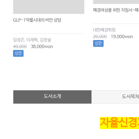
폐경여성을 위한 지침서-폐
GLP-1약물시대의 비만 상담
대한폐경학회
20,000
19,000won
임정은, 이재혁, 김영설
신간
40,000
38,000won
신간
도서소개
도서목
자율신경