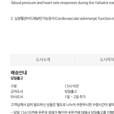
(blood pressure and heart rate responses during the Valsalva 
2. 심장혈관아드레날린기능검사(Cardiovascular adrenergic function t
1) 기립경사검사(head-up tilt test, HUTT)
2) 능동기립혈압검사(active standing test)
3. 교감신경콜린기능검사(Sympathetic cholinergic function tests)
1) 교감피부반응검사(sympathetic skin reflex)
도서소개
도서목
2) 정량땀샘자극축삭반사검사(quantitative sudomotor axon reflex te
배송안내
3) 아이오딘-녹말검사(iodine-starch test)
당일출고
4) 족부수분검사(visual indicator test for sudomotor function)
구분
13시 이전
군자도서
당일출고
타사도서
1일 ~ 2일 추가
4. 기타 검사
고객님께서 급히 필요하신 상품은 별도로 나누어 주문하시면 수령시간이 절
1) 혈장 카테콜아민 검사(plasma catecholamine test)
- 당일 13시 이전에 주문과 결제가 확인된 주문건에 대해서 당일출고를 진행
2) 지속적 근긴장에 따른 혈압검사(isometric hand grip test)