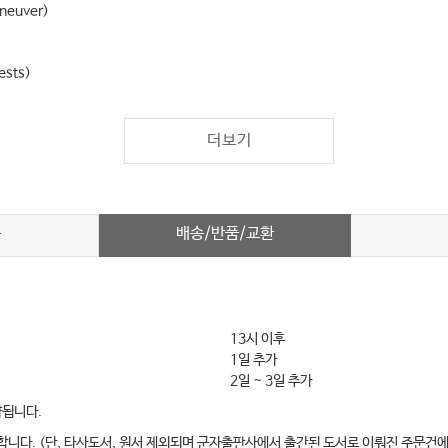
maneuver)
ests)
더보기
배송/반품/교환
차
st, QSART)
13시 이후
1일 추가
2일 ~ 3일 추가
약됩니다.
합니다. (단, 타사도서, 원서 제외되며 군자출판사에서 출간된 도서로 이뤄진 주문건에