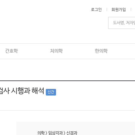
로그인
회원가입
간호학
치의학
한의학
검사 시행과 해석
신간
의학
>
임상각과
>
신경과