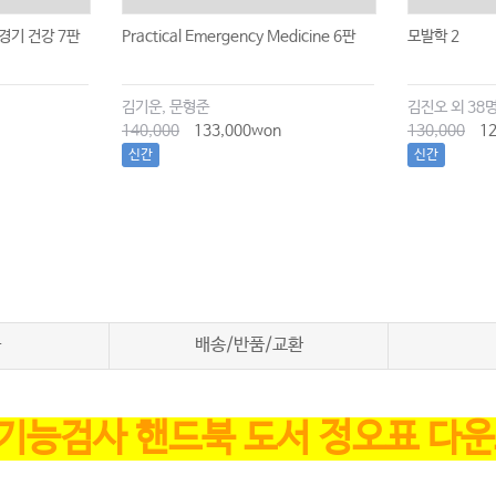
경기 건강 7판
Practical Emergency Medicine 6판
모발학 2
김기운, 문형준
김진오 외 38
140,000
133,000won
130,000
12
신간
신간
차
배송/반품/교환
기능검사 핸드북 도서 정오표 다운