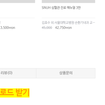
SNUH 심혈관 진료 매뉴얼 3판
P
E
명
김효수 외 서울대학교병원 순환기내과 교수진
L
3,500won
45,000
42,750won
1
리뷰(0)
상품문의
로드 받기