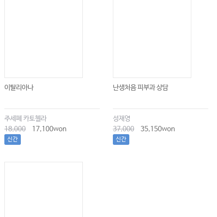
이탈리아나
난생처음 피부과 상담
주세페 카토첼라
성재영
18,000
17,100won
37,000
35,150won
신간
신간