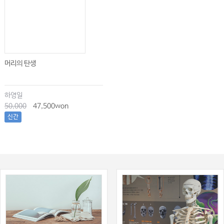
머리의 탄생
하영일
50,000
47,500won
신간