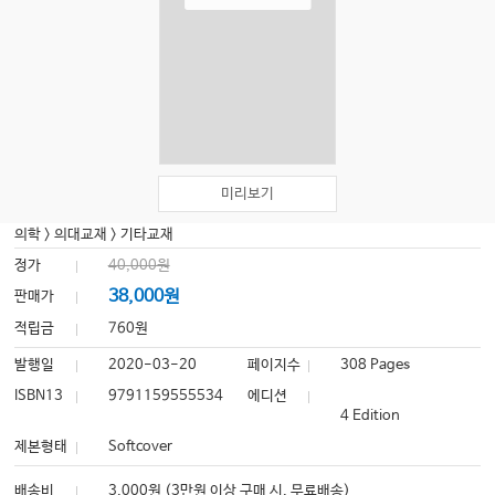
미리보기
의학
>
의대교재
>
기타교재
정가
40,000원
38,000원
판매가
적립금
760원
발행일
2020-03-20
페이지수
308 Pages
ISBN13
9791159555534
에디션
4 Edition
제본형태
Softcover
배송비
3,000원 (3만원 이상 구매 시, 무료배송)