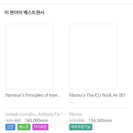
이 분야의 베스트원서
Harrison`s Principles of Inter...
Marino`s The ICU Book,4e (IE)
...
Joseph Loscalzo, Anthony Fauci, Dennis Kasper, Stephen Hauser, Dan Longo, J. Larry Jameson
Marino
320,000
160,000won
110,000
104,500won
신간
베스트
MD추천
해외주문가능