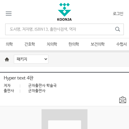
로그인
의학
간호학
치의학
한의학
보건의학
수험서
Hyper text 4판
저자
군자출판사 학술국
출판사
군자출판사