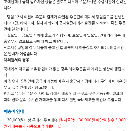
고객님께서 급히 필요하신 상품은 별도로 나누어 주문하시면 수령시간이 절약됩
5. 신요로
니다.
6. 혈액 & 종양 & 면역
- 당일 13시 이전에 주문과 결제가 확인된 주문건에 대해서 당일출고를 진행합
니다. (단, 타사도서, 원서 제외되며 군자출판사에서 출간된 도서로 이뤄진 주문
7. 내분비 & 기타
건에 한합니다.)
8. 심장학
- 월요일 ~ 금요일 사이에 출고가 진행되며, 토요일과 일요일, 연휴기간에는 배
송업무가 없으므로 구매에 참고 바랍니다.
9. 호흡기 & 알레르기
- 도서수령일의 경우 제품이 출고된 후 하루에서 이틀정도 추가되며, 배송시간
10. 소화기
은 안내가 어렵습니다.
해외원서의 경우
11. 정신과
국내에서 재고를 보유한 업체가 없는 경우 해외주문을 해야 하는 상황이 생깁니
다.
이 경우 4~5주 안에 공급이 가능하며 현지 출판사 사정에 따라 구입이 어려운 경
우 2~3주 안에 공지해 드립니다.
# 재고 유무는 주문 전 사이트 상에서 배송 안내 문구로 구분 가능하며, 필요에
따라 전화 문의 주시면 거래처를 통해 다시 한번 국내재고를 확인해 드립니다.
배송비 안내
- 30,000원 이상 구매시 무료배송
(결제금액이 30,000원 미만일 경우 3,000
원의 배송료가 자동으로 추가됩니다.)