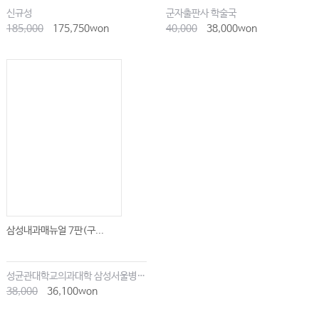
신규성
군자출판사 학술국
185,000
175,750won
40,000
38,000won
삼성내과매뉴얼 7판(구...
성균관대학교의과대학 삼성서울병원내과
38,000
36,100won