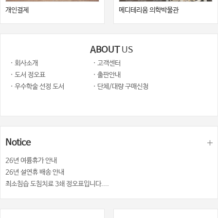
개인결제
메디테리움 의학박물관
ABOUT
US
· 회사소개
· 고객센터
· 도서 정오표
· 출판안내
· 우수학술 선정 도서
· 단체/대량 구매신청
Notice
26년 여륨휴가 안내
26년 설연휴 배송 안내
최소침습 도침치료 3쇄 정오표입니다....