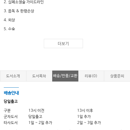
2. 심폐소생술 가이드라인
3. 음독 & 한랭손상
4. 외상
5. 수술
더보기
Chapter 3 산과·부인과
1. 산과
2. 산부인과 해부학 & 여성호르몬
3. 부인과
배송/반품/교환
도서소개
도서목차
리뷰(0)
상품문의
Chapter 4 소아청소년과
배송안내
1. 총론
당일출고
2. 신경계
구분
13시 이전
13시 이후
군자도서
당일출고
1일 추가
3. 감염질환
타사도서
1일 ~ 2일 추가
2일 ~ 3일 추가
4. 근골격계