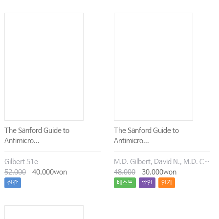
The Sanford Guide to
The Sanford Guide to
Antimicro...
Antimicro...
Gilbert 51e
M.D. Gilbert, David N., M.D. Chambers, Henry F., M.D. Eliopoulos, George M., M.D. Saag, Michael S., M.D. Pavia, Andrew T.
52,000
40,000won
48,000
30,000won
신간
베스트
할인
인기