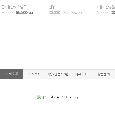
군자출판사 학술국
권양
서울아산병원
70,000
66,500won
30,000
28,500won
40,000
38
도서소개
도서목차
배송/반품/교환
리뷰(0)
상품문의