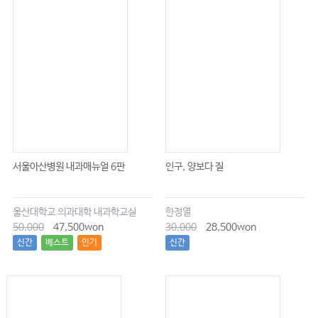
서울아산병원 내과매뉴얼 6판
인구, 양보다 질
울산대학교 의과대학 내과학교실
한정열
50,000
47,500won
30,000
28,500won
신간
베스트
인기
신간