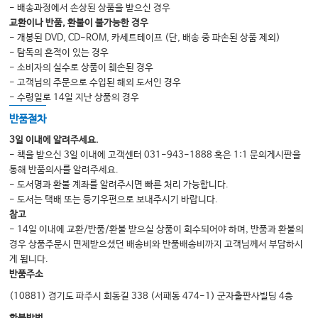
- 배송과정에서 손상된 상품을 받으신 경우
5 Key Worker Role 49
교환이나 반품, 환불이 불가능한 경우
Karen Armstrong and Helen Kerr
- 개봉된 DVD, CD-ROM, 카세트테이프 (단, 배송 중 파손된 상품 제외)
- 탐독의 흔적이 있는 경우
5.1 Introduction 49
- 소비자의 실수로 상품이 훼손된 경우
- 고객님의 주문으로 수입된 해외 도서인 경우
5.2 The Key Worker 50
- 수령일로 14일 지난 상품의 경우
5.2.1 Provision of Information 52
반품절차
3일 이내에 알려주세요.
5.2.2 Provision of Emotional and Supportive Care 52
- 책을 받으신 3일 이내에 고객센터 031-943-1888 혹은 1:1 문의게시판을
5.2.3 Coordination of Services 53
통해 반품의사를 알려주세요.
- 도서명과 환불 계좌를 알려주시면 빠른 처리 가능합니다.
5.3 Key Worker/Clinical Nurse Specialist Impact on Direct and Indirect
- 도서는 택배 또는 등기우편으로 보내주시기 바랍니다.
Patient Care 54
참고
- 14일 이내에 교환/반품/환불 받으실 상품이 회수되어야 하며, 반품과 환불의
5.4 Challenges in Practice 55
경우 상품주문시 면제받으셨던 배송비와 반품배송비까지 고객님께서 부담하시
게 됩니다.
5.5 ‘First Impressions Count’ 57
반품주소
5.6 Example of Change in Practice 58
(10881) 경기도 파주시 회동길 338 (서패동 474-1) 군자출판사빌딩 4층
5.7 Conclusion 59