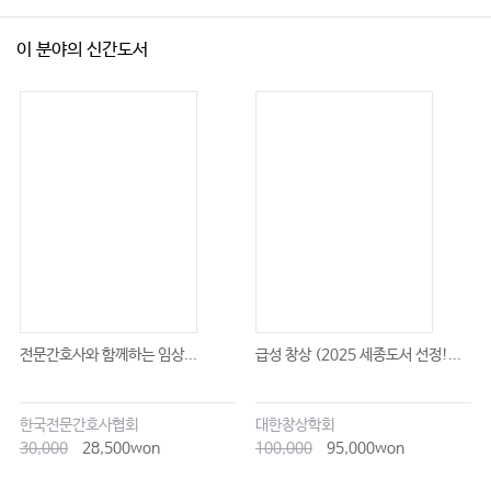
12 Non-Medical Prescribing 166
Laura Croan and Barry Quinn
이 분야의 신간도서
12.1 Introduction 166
12.2 Background 167
12.3 Developments in Nursing Practice and the Role of Prescribing 168
12.3.1 Community Nurse Prescribing 168
12.3.2 Clinical Management Plans 169
12.3.3 Patient Group Directives 169
12.3.4 The Growth of Independent Prescribing 170
전문간호사와 함께하는 임상...
급성 창상 (2025 세종도서 선정!...
12.4 Preparing to Prescribe 172
12.5 Benefits and Challenges of Non-Medical Prescribing 172
한국전문간호사협회
대한창상학회
30,000
28,500won
100,000
95,000won
12.6 Deciding to Become a Non-Medical Prescriber 173