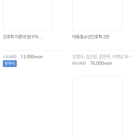
8.5 Constipation 115
8.6 Conclusion 115
References 116
9 Multidisciplinary Teamworking 124
간호학 이론과 탐구의 ...
아동청소년간호학 2판
Hinal Patel and Oonagh McSorley
9.1 Introduction 124
13,000
13,000won
강경아, 김신정, 김현옥, 이명남 외 공저
80,000
76,000won
번역서
9.2 The Multidisciplinary Team 125
9.2.1 Characteristics of an Effective Multidisciplinary Team 126
9.2.1.1 The Team 126
9.2.1.2 Multidisciplinary Meeting Organisational Logistics 128
9.2.1.3 Infrastructure for the Multidisciplinary Meeting 128
9.2.1.4 Person-Centred Clinical Decision-Making 128
9.2.1.5 Team Governance 129