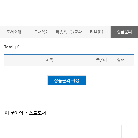
7 Integrating Research and Evidence-Based Practice 84
Adrina O’Donnell, Ruth Boyd, and Clare McVeigh
7.1 Introduction 84
상품문의
도서소개
도서목차
배송/반품/교환
리뷰(0)
7.2 Evidence-Based Practice 85
7.3 Barriers to the Implementation of Evidence-Based Practice in the
Total
0
｜
Clinical Setting 86
제목
글쓴이
상태
7.4 Role of Evidence-Based Practice in Caring for Patients with Cancer
and Their Carers 87
7.5 Providing Evidence-Based Care as a Clinical Nurse Specialist 87
상품문의 작성
7.6 Clinical Application of Evidence-Based Practice by Clinical Nurse
Specialists 88
7.7 Cancer Research and Clinical Trials 89
이 분야의 베스트도서
7.8 Cancer Clinical Trials, Research Nurses and the Role of the Clinical
Nurse Specialist 91