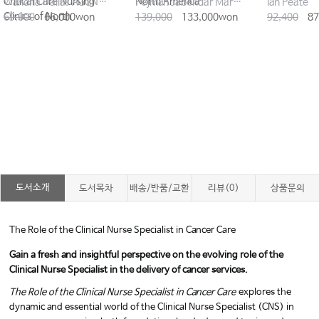
Critical Care Nursing
North America
Wandria Dallas AGCNS-BC
Pejman Jabehdar Maralani
Ian Peate
Clinics of North
69,000
66,000won
139,000
133,000won
92,400
87
도서소개
도서목차
배송/반품/교환
리뷰(0)
상품문의
The Role of the Clinical Nurse Specialist in Cancer Care
Gain a fresh and insightful perspective on the evolving role of the
Clinical Nurse Specialist in the delivery of cancer services.
The Role of the Clinical Nurse Specialist in Cancer Care
explores the
dynamic and essential world of the Clinical Nurse Specialist (CNS) in