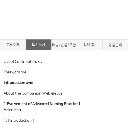
도서목차
도서소개
배송/반품/교환
리뷰(0)
상품문의
List of Contributors xiv
Foreword xvi
Introduction xviii
About the Companion Website xxi
1 Evolvement of Advanced Nursing Practice 1
Helen Kerr
1.1 Introduction 1