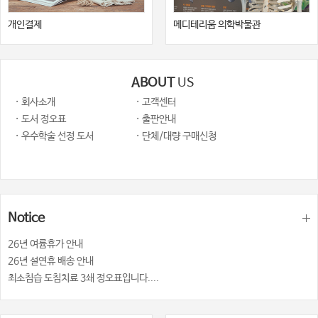
14.1 Introduction 203
개인결제
메디테리움 의학박물관
14.2 Impact on Healthcare Services and Frontline Healthcare Workers
204
ABOUT
US
14.3 Impact of COVID-19 on Cancer Services 205
· 회사소개
· 고객센터
14.4 The Role of the Clinical Nurse Specialist Prior to the COVID- 19
· 도서 정오표
· 출판안내
Pandemic 207
· 우수학술 선정 도서
· 단체/대량 구매신청
14.5 Devolvement of Staff over the COVID-19 Pandemic 208
14.6 Impact of COVID-19 on the Clinical Nurse Specialist Role and
Patient Care 209
Notice
14.7 The Future of Healthcare Services Post–COVID-19 Pandemic
212
26년 여륨휴가 안내
14.8 Conclusion 213
26년 설연휴 배송 안내
최소침습 도침치료 3쇄 정오표입니다....
References 214
15 Digital Health 218