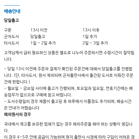
2 Emergence and Evolvement of the Clinical Nurse Specialist Role in
Cancer Care 15
배송안내
Helen Kerr
당일출고
2.1 Introduction 15
구분
13시 이전
13시 이후
군자도서
당일출고
1일 추가
2.2 Advanced Nursing Practice 15
타사도서
1일 ~ 2일 추가
2일 ~ 3일 추가
2.3 Historical Context 16
고객님께서 급히 필요하신 상품은 별도로 나누어 주문하시면 수령시간이 절약됩
니다.
2.4 Specialists vs. Generalists 17
- 당일 13시 이전에 주문과 결제가 확인된 주문건에 대해서 당일출고를 진행합
2.5 Definition of a CNS 18
니다. (단, 타사도서, 원서 제외되며 군자출판사에서 출간된 도서로 이뤄진 주문
건에 한합니다.)
2.5.1 Role Blurring 18
- 월요일 ~ 금요일 사이에 출고가 진행되며, 토요일과 일요일, 연휴기간에는 배
송업무가 없으므로 구매에 참고 바랍니다.
2.6 Components of the Clinical Nurse Specialist Role 19
- 도서수령일의 경우 제품이 출고된 후 하루에서 이틀정도 추가되며, 배송시간
2.6.1 Direct Patient Care 20
은 안내가 어렵습니다.
해외원서의 경우
2.6.2 Indirect Care 20
국내에서 재고를 보유한 업체가 없는 경우 해외주문을 해야 하는 상황이 생깁니
2.7 Professional Standards 21
다.
이 경우 4~5주 안에 공급이 가능하며 현지 출판사 사정에 따라 구입이 어려운 경