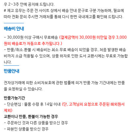
2.8 Education Requirements 22
우 2~3주 안에 공지해 드립니다.
# 재고 유무는 주문 전 사이트 상에서 배송 안내 문구로 구분 가능하며, 필요에
2.8.1 Impact of a Master’s Qualification 22
따라 전화 문의 주시면 거래처를 통해 다시 한번 국내재고를 확인해 드립니다.
2.9 Outcomes of the Clinical Nurse Specialist Role 23
배송비 안내
2.9.1 Outcomes Associated with the Clinical Nurse Specialist in Cancer
- 30,000원 이상 구매시 무료배송
(결제금액이 30,000원 미만일 경우 3,000
Services 24
원의 배송료가 자동으로 추가됩니다.)
- 반품/취소.환불 시 배송비는 최소 무료 배송이 되었을 경우, 처음 발생한 배송
2.10 Specialist Practice in Cancer Care 25
비까지 소급 적용될 수 있으며, 상품 하자로 인한 도서 교환시에는 무료로 가능합
니다.
2.11 Future Direction of the CNS 25
반품안내
2.12 Conclusion 25
전자상거래에 의한 소비자보호에 관한 법률에 의거 반품 가능 기간내에는 반품
References 26
을 요청하실 수 있습니다.
3 Patient Perspective 31
반품가능기간
Johanna McMullan
- 단순변심 : 물품 수령 후 14일 이내
(단, 고객님의 요청으로 주문된 해외원서
제외)
References 40
교환이나 반품, 환불이 가능한 경우
- 주문하신 것과 다른 상품을 받으신 경우
4 Carer’s Perspective 43
- 파본인 상품을 받으신 경우
Trevor Wightman