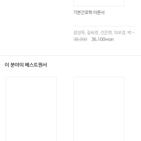
9.3 The Role of the Clinical Nurse Specialist in Relation to the
기본간호학 이론서
Multidisciplinary Team 129
9.3.1 Challenges of the Clinical Nurse Specialist Working in a Team 130
장성옥, 길숙영, 진은희, 차보경, 박창승, 김영희, 임세현, 김은재, 이해랑
9.4 Conclusion 132
38,000
36,100won
References 133
10 Leadership and the Clinical Nurse Specialist 136
이 분야의 베스트원서
Ruth Thompson and Monica Donovan
10.1 Introduction 136
10.2 Leadership 137
10.3 Self-Recognition of the Clinical Nurse Specialist as a Leader 137
10.4 Leadership in the Context of the Clinical Nurse Specialist 139
10.4.1 Clinical Leadership 140
10.4.1.1 Clinical Expertise and Coordination of Care 141