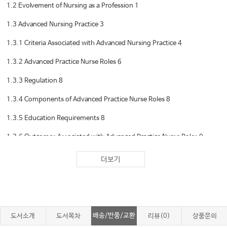
1.2 Evolvement of Nursing as a Profession 1
1.3 Advanced Nursing Practice 3
1.3.1 Criteria Associated with Advanced Nursing Practice 4
1.3.2 Advanced Practice Nurse Roles 6
1.3.3 Regulation 8
1.3.4 Components of Advanced Practice Nurse Roles 8
1.3.5 Education Requirements 8
1.3.6 Outcomes Associated with Advanced Practice Nurse Roles 9
1.3.7 Barriers to Advanced Practice Nursing Roles 9
더보기
1.3.8 Recommendations for Advanced Practice Nurse Roles 10
1.4 Conclusion 10
References 11
배송/반품/교환
도서소개
도서목차
리뷰(0)
상품문의