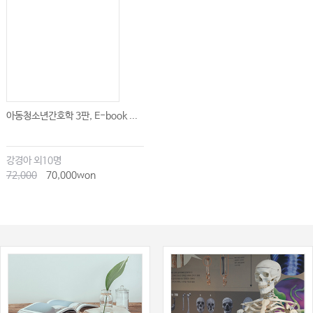
13.9 Communication with Adolescents and Young Adults 189
13.10 Age-Appropriate Environments 191
13.11 Adolescent and Young Adult Peer Support 192
13.12 Adolescent and Young Adult Treatment Priorities 192
13.13 Transitional Adolescent and Young Adult Care 193
아동청소년간호학 3판, E-book ...
13.14 Living With and Beyond Cancer 194
13.15 Late Effects of Cancer Treatment 195
강경아 외10명
72,000
70,000won
13.16 Palliative Adolescent and Young Adult Care 195
13.17 Co-production 196
13.18 Conclusion 196
References 197
14 COVID-19 and the Clinical Nurse Specialist 203
Stephanie Todd and Helen Kerr