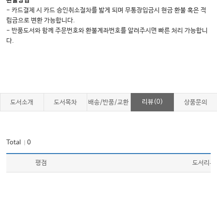
환불방법
- 카드결제 시 카드 승인취소절차를 밟게 되며 무통장입금시 현금 환불 혹은 적
References 59
립금으로 변환 가능합니다.
- 반품도서와 함께 주문번호와 환불계좌번호를 알려주시면 빠른 처리 가능합니
6 Psychological Support 63
다.
Caroline McCaughey, Edel Aughey, and Susan Smyth
6.1 Introduction 63
6.2 Part One: The Impact of a Cancer Diagnosis 64
6.2.1 Time Point One: Breaking Significant News 66
리뷰(0)
도서소개
도서목차
배송/반품/교환
상품문의
6.2.2 Time Point Two: Treatment Decision-Making 70
6.2.3 Time Point Three: Survivorship and Resilience 71
Total
0
｜
6.2.4 Fear of Recurrence 73
평점
도서리뷰
6.3 Part Two: Self-Care and the Clinical Nurse Specialist 74
6.4 Conclusion 77
References 78