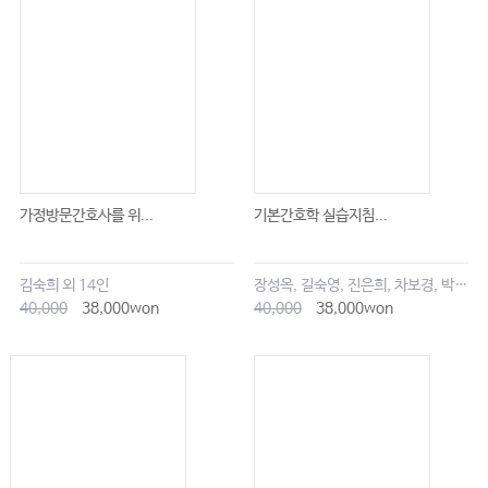
7.9 The Role of the Clinical Nurse Specialist Along the Cancer Clinical
Trial Patient Pathway 92
7.10 Conclusion 97
References 98
8 Symptom Management 104
Michelle Keenan and Helen Kerr
8.1 Introduction 104
가정방문간호사를 위...
기본간호학 실습지침...
8.2 Pain 105
김숙희 외 14인
장성옥, 길숙영, 진은희, 차보경, 박창승, 김영희, 임세현, 김은재, 이해랑
8.2.1 Renal Impairment 107
40,000
38,000won
40,000
38,000won
8.2.2 Hepatic Impairment 108
8.2.3 Neuropathic Pain 109
8.3 Breathlessness 110
8.4 Nausea and Vomiting 112