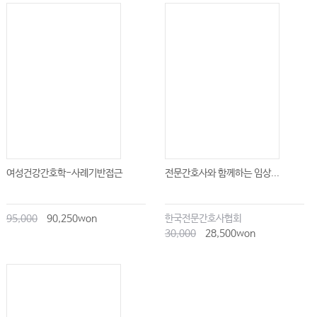
12.7 Conclusion 177
References 178
13 Cancer in the Adolescent and Young Adult 181
Kerrie Sweeney and Helen Kerr
13.1 Introduction 181
13.2 Background to Adolescent and Young Adult Cancer Services 182
13.3 Person-Centred Adolescent and Young Adult Care 185
여성건강간호학-사례기반접근
전문간호사와 함께하는 임상...
13.4 Support for Family and Significant Others 185
13.5 Holistic Care 186
95,000
90,250won
한국전문간호사협회
13.6 Multidisciplinary Working 187
30,000
28,500won
13.7 Healthcare Professional Knowledge 188
13.8 Adolescent and Young Adult Clinical Nurse Specialist Leadership
Skills 189