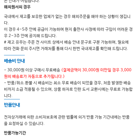
은 안내가 어렵습니다.
해외원서의 경우
S01_혈변 ······························ 110
국내에서 재고를 보유한 업체가 없는 경우 해외주문을 해야 하는 상황이 생깁니
S02_변비 ································ 114
다.
S03_설사 ······························ 116
이 경우 4~5주 안에 공급이 가능하며 현지 출판사 사정에 따라 구입이 어려운 경
우 2~3주 안에 공지해 드립니다.
S04_구토 ································ 118
# 재고 유무는 주문 전 사이트 상에서 배송 안내 문구로 구분 가능하며, 필요에
S05_토혈 ······························ 120
따라 전화 문의 주시면 거래처를 통해 다시 한번 국내재고를 확인해 드립니다.
S06_객혈 ································ 124
배송비 안내
- 30,000원 이상 구매시 무료배송
(결제금액이 30,000원 미만일 경우 3,000
Others
원의 배송료가 자동으로 추가됩니다.)
- 반품/취소.환불 시 배송비는 최소 무료 배송이 되었을 경우, 처음 발생한 배송
O01_음주상담 ······················ 150
비까지 소급 적용될 수 있으며, 상품 하자로 인한 도서 교환시에는 무료로 가능합
O02_금연상담 ························ 152
니다.
O03_나쁜소식 _ SPIKES ······ 156
반품안내
O04_산전진찰 ························ 158
전자상거래에 의한 소비자보호에 관한 법률에 의거 반품 가능 기간내에는 반품
O05_가정폭력 ······················ 160
을 요청하실 수 있습니다.
O06_기분장애 ························ 162
반품가능기간