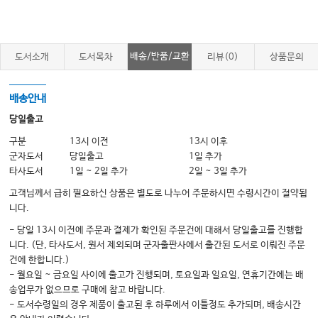
P18_①유방멍울/통 ················ 74
P19_배뇨이상 ··························· 76
배송/반품/교환
도서소개
도서목차
리뷰(0)
상품문의
P20_어지러움 ························ 78
P21_두통 ·································· 84
배송안내
P22_경련 ································ 88
당일출고
P23_의식장애 ··························· 92
구분
13시 이전
13시 이후
군자도서
당일출고
1일 추가
P24_팔다리근육힘 약화 ········ 96
타사도서
1일 ~ 2일 추가
2일 ~ 3일 추가
P25_손떨림증 ··························· 98
고객님께서 급히 필요하신 상품은 별도로 나누어 주문하시면 수령시간이 절약됩
P26_불안 ····························· 100
니다.
P27_수면장애 ························ 102
- 당일 13시 이전에 주문과 결제가 확인된 주문건에 대해서 당일출고를 진행합
니다. (단, 타사도서, 원서 제외되며 군자출판사에서 출간된 도서로 이뤄진 주문
P28_황달 ····························· 104
건에 한합니다.)
P29_이상지질혈증 ················· 106
- 월요일 ~ 금요일 사이에 출고가 진행되며, 토요일과 일요일, 연휴기간에는 배
송업무가 없으므로 구매에 참고 바랍니다.
- 도서수령일의 경우 제품이 출고된 후 하루에서 이틀정도 추가되며, 배송시간
AFC-OF-ACE