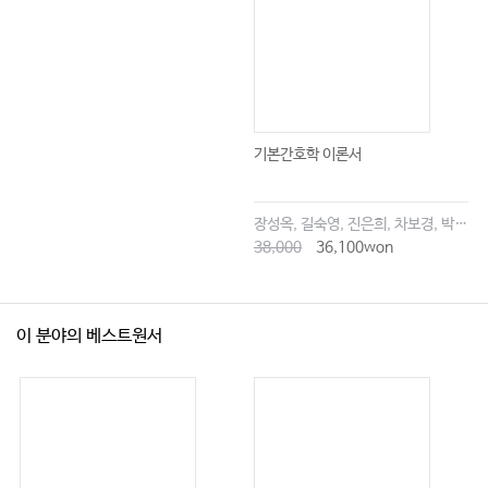
기본간호학 이론서
장성옥, 길숙영, 진은희, 차보경, 박창승, 김영희, 임세현, 김은재, 이해랑
38,000
36,100won
이 분야의 베스트원서