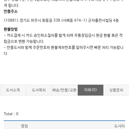
09_간이정신상태검사(MMSE) 191
게 됩니다.
10_이경검사 ························· 193
반품주소
11_안저검사 ························· 195
(10881) 경기도 파주시 회동길 338 (서패동 474-1) 군자출판사빌딩 4층
12_혈압측정 체크리스 ··········· 197
환불방법
- 카드결제 시 카드 승인취소절차를 밟게 되며 무통장입금시 현금 환불 혹은 적
13_목부위진찰 ····················· 199
립금으로 변환 가능합니다.
14_유방진찰 ························· 201
- 반품도서와 함께 주문번호와 환불계좌번호를 알려주시면 빠른 처리 가능합니
다.
15_항문직장진찰 ·················· 202
16_복부진찰 ························· 204
17_심장진찰 ························· 205
18_뇌신경 기능평가 ·············· 207
19_팔다리 운동, 감각, 반사검사 ···· 209
리뷰(0)
도서소개
도서목차
배송/반품/교환
상품문의
20_소뇌기능 검사 ·················· 212
21_폐진찰 ···························· 215
Total
0
｜
22_뼈관절 부목고정 ·············· 217
23_기본 심폐소생술 ············ 219
평점
도서리뷰