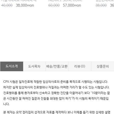
가톨릭대학교 의과대학 내과학교실
NILAM J. SONI, ROBERT ARNTFIELD, PIERRE KORY
40,000
38,000won
60,000
57,000won
38,000
36
도서소개
도서목차
배송/반품/교환
리뷰(0)
상품문의
CPX 시험은 일차진료에 적합한 임상의사로의 준비를 목적으로 시행되는 시험
입니다.
하지만 실제 임상의사의 진료행위나 자질과는 어쩌면 거리가 멀 수도 있는
시험입니다.
진료행위를 통해 환자로부터 신속하고 정확한 진단을 이끌어내기 보
다 ‘10분이라는 짧
은 시간동안 잘 짜여진 질문과 진찰을 최대한 많이 하기’가 이
시험의 목적이기 때문입
니다.
본 책자는 요약 정리집의 성격으로 자료를 제작하다 보니 이해를 돕기 위한 상
세한 설명