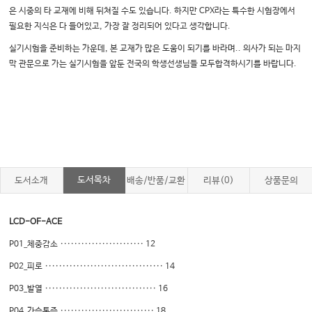
은 시중의 타 교재에 비해 뒤쳐질 수도 있습니다. 하지만 CPX라는 특수
한 시험장에서
필요한 지식은 다 들어있고, 가장 잘 정리되어 있다고 생각합니다.
실기시험을 준비하는 가운데, 본 교재가 많은 도움이 되기를 바라며..
의사가 되는 마지
막 관문으로 가는 실기시험을 앞둔 전국의 학생선생님들 모두
합격하시기를 바랍니다.
도서목차
도서소개
배송/반품/교환
리뷰(0)
상품문의
LCD-OF-ACE
P01_체중감소 ························ 12
P02_피로 ·································· 14
P03_발열 ································ 16
P04_가슴통증 ··························· 18