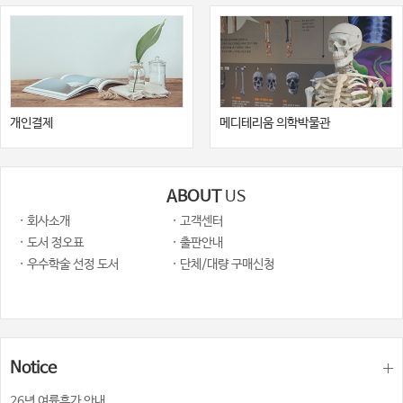
개인결제
메디테리움 의학박물관
ABOUT
US
· 회사소개
· 고객센터
· 도서 정오표
· 출판안내
· 우수학술 선정 도서
· 단체/대량 구매신청
Notice
26년 여륨휴가 안내