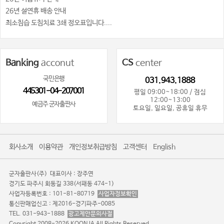
26년 설연휴 배송 안내
최소침습 도침치료 3쇄 정오표입니다....
Banking
acconut
CS
center
국민은행
031.943.1888
445301-04-207001
평일 09:00~18:00 / 점심
12:00~13:00
예금주 군자출판사
토요일, 일요일, 공휴일 휴무
회사소개
이용약관
개인정보취급방침
고객센터
English
군자출판사(주)
대표이사 : 장주연
경기도 파주시 회동길 338(서패동 474-1)
사업자등록번호 : 101-81-80719
사업자정보확인
통신판매업신고 : 제2016-경기파주-0085
TEL. 031-943-1888
광고제안문의사절