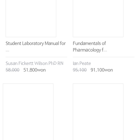
Student Laboratory Manual for
Fundamentals of
...
Pharmacology f...
Susan Fickertt Wilson PhD RN
Ian Peate
58,000
51,800won
95,100
91,100won