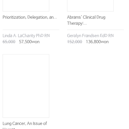
Prioritization, Delegation, an...
Abrams` Clinical Drug
Therapy:...
Linda A. LaCharity PhD RN
Geralyn Frandsen EdD RN
65,000
57,500won
152,000
136,800won
Lung Cancer, An Issue of