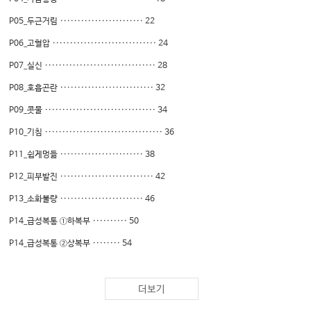
P05_두근거림 ························ 22
P06_고혈압 ······························ 24
P07_실신 ································ 28
P08_호흡곤란 ··························· 32
P09_콧물 ································ 34
P10_기침 ·································· 36
P11_쉽게멍듦 ························ 38
P12_피부발진 ··························· 42
P13_소화불량 ························ 46
P14_급성복통 ①하복부 ·········· 50
P14_급성복통 ②상복부 ········ 54
P15_관절통증 ··························· 58
P16_허리통증 ························ 64
더보기
P17_목통증 ······························ 70