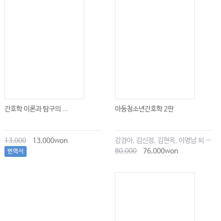
간호학 이론과 탐구의 ...
아동청소년간호학 2판
13,000
13,000won
강경아, 김신정, 김현옥, 이명남 외 공저
80,000
76,000won
번역서