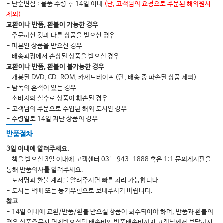
- 단순변심 : 물품 수령 후 14일 이내
(단, 고객님의 요청으로 주문된 해외원서
O07_예방접종 ······················ 164
제외)
O08_발달지연 ························ 168
교환이나 반품, 환불이 가능한 경우
- 주문하신 것과 다른 상품을 받으신 경우
O09_기억저하 ······················ 170
- 파본인 상품을 받으신 경우
O10_약물오남용 ····················· 172
- 배송과정에서 손상된 상품을 받으신 경우
교환이나 반품, 환불이 불가능한 경우
- 개봉된 DVD, CD-ROM, 카세트테이프 (단, 배송 중 파손된 상품 제외)
OSCE
- 탐독의 흔적이 있는 경우
- 소비자의 실수로 상품이 훼손된 경우
01_단순 흉부엑스선 프레젠테이션 ····· 177
- 고객님의 주문으로 수입된 해외 도서인 경우
02_혈액배양을 위한 채혈 ····· 181
- 수령일로 14일 지난 상품의 경우
03_정맥혈 채혈 ··················· 182
반품절차
04_동맥혈 채혈 ····················· 183
3일 이내에 알려주세요.
- 책을 받으신 3일 이내에 고객센터 031-943-1888 혹은 1:1 문의게시판을
05_뇌척수 압력 측정 ·········· 185
통해 반품의사를 알려주세요.
06_자궁경부펴바름검사 ········· 186
- 도서명과 환불 계좌를 알려주시면 빠른 처리 가능합니다.
- 도서는 택배 또는 등기우편으로 보내주시기 바랍니다.
07_질분비물검사 ·················· 188
참고
08_심전도검사 ······················· 189
- 14일 이내에 교환/반품/환불 받으실 상품이 회수되어야 하며, 반품과 환불의
경우 상품주문시 면제받으셨던 배송비와 반품배송비까지 고객님께서 부담하시