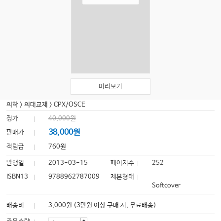
미리보기
의학
>
의대교재
>
CPX/OSCE
정가
40,000원
38,000원
판매가
적립금
760원
발행일
2013-03-15
페이지수
252
ISBN13
9788962787009
제본형태
Softcover
배송비
3,000원 (3만원 이상 구매 시, 무료배송)