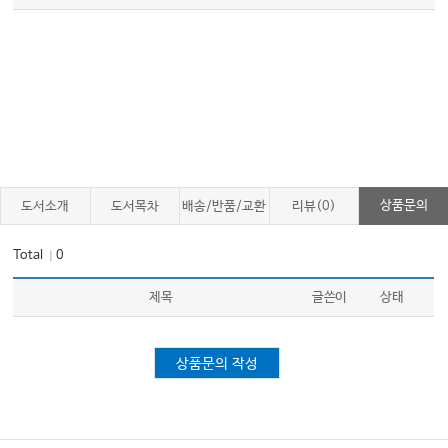
24_봉합술 ························ 221
25_정맥주사 ························· 225
26_안절수혈술기 ···················· 226
27_근육, 피하, 피내 주사 ··· 228
27_근육, 피하, 피내 주사 ····· 230
27_근육, 피하, 피내 주사 ··· 232
28_창상드레싱 ······················· 234
상품문의
도서소개
도서목차
배송/반품/교환
리뷰(0)
29_화상드레싱 ····················· 235
Total
0
｜
30_국소마취 ························· 237
31_농양절개배농술 ·············· 239
제목
글쓴이
상태
32_정상분만 ························· 241
33_전기제세동법 ·················· 242
상품문의 작성
34_도뇨관 삽입 ····················· 243
35_기관삽관 ························· 245