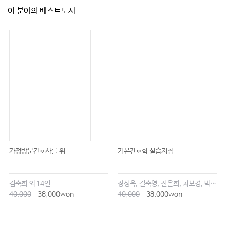
36_이물질 기도폐색 응급처치···· 247
이 분야의 베스트도서
37_동의서 받기 ··················· 249
38_환자상태 보고 ·················· 250
가정방문간호사를 위...
기본간호학 실습지침...
김숙희 외 14인
장성옥, 길숙영, 진은희, 차보경, 박창승, 김영희, 임세현, 김은재, 이해랑
40,000
38,000won
40,000
38,000won