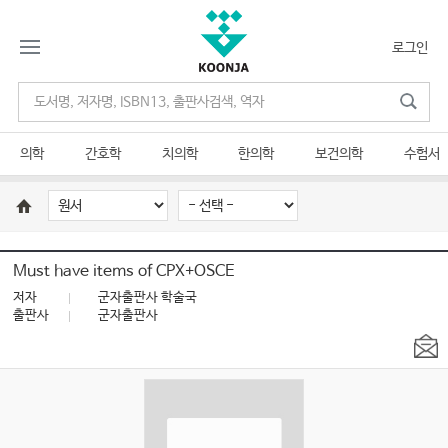
로그인
의학
간호학
치의학
한의학
보건의학
수험서
Must have items of CPX+OSCE
저자
군자출판사 학술국
출판사
군자출판사