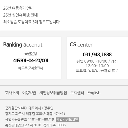
26년 여륨휴가 안내
26년 설연휴 배송 안내
최소침습 도침치료 3쇄 정오표입니다....
Banking
acconut
CS
center
국민은행
031.943.1888
445301-04-207001
평일 09:00~18:00 / 점심
12:00~13:00
예금주 군자출판사
토요일, 일요일, 공휴일 휴무
회사소개
이용약관
개인정보취급방침
고객센터
English
군자출판사(주)
대표이사 : 장주연
경기도 파주시 회동길 338(서패동 474-1)
사업자등록번호 : 101-81-80719
사업자정보확인
통신판매업신고 : 제2016-경기파주-0085