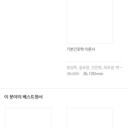
기본간호학 이론서
장성옥, 길숙영, 진은희, 차보경, 박창승, 김영희, 임세현, 김은재, 이해랑
38,000
36,100won
이 분야의 베스트원서