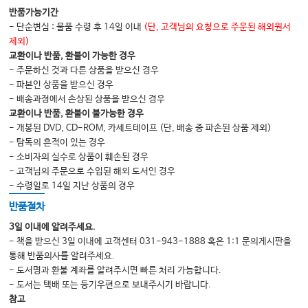
Janet G. Migliozzi and Cathy Hamilton
반품가능기간
- 단순변심 : 물품 수령 후 14일 이내
(단, 고객님의 요청으로 주문된 해외원서
20 Medications and breast feeding
제외)
Deborah Sharp and Zoi Vardavaki
교환이나 반품, 환불이 가능한 경우
- 주문하신 것과 다른 상품을 받으신 경우
21 Medications and sexually transmitted infections
- 파본인 상품을 받으신 경우
- 배송과정에서 손상된 상품을 받으신 경우
Celia Wildeman
교환이나 반품, 환불이 불가능한 경우
22 Medications and recreational drug use
- 개봉된 DVD, CD-ROM, 카세트테이프 (단, 배송 중 파손된 상품 제외)
- 탐독의 흔적이 있는 경우
Laura Abbott and Karen Mills
- 소비자의 실수로 상품이 훼손된 경우
23 Medications used in emergency midwifery situations
- 고객님의 주문으로 수입된 해외 도서인 경우
- 수령일로 14일 지난 상품의 경우
Jayne Marshall
반품절차
24 Medications used in contraception
3일 이내에 알려주세요.
Emma Dawson-Goodey
- 책을 받으신 3일 이내에 고객센터 031-943-1888 혹은 1:1 문의게시판을
통해 반품의사를 알려주세요.
- 도서명과 환불 계좌를 알려주시면 빠른 처리 가능합니다.
- 도서는 택배 또는 등기우편으로 보내주시기 바랍니다.
참고