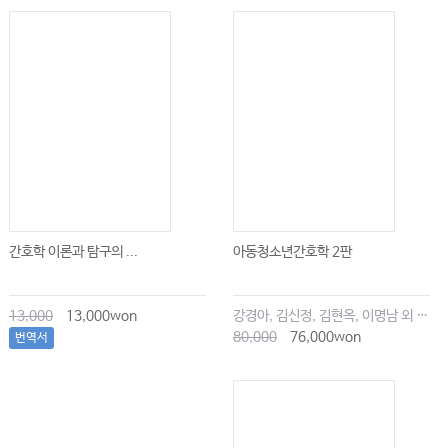
간호학 이론과 탐구의 ...
아동청소년간호학 2판
13,000
13,000won
강경아, 김신정, 김현옥, 이명남 외 공저
80,000
76,000won
번역서