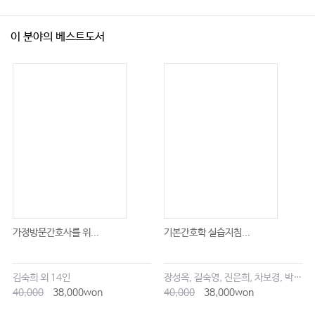
이 분야의 베스트도서
가정방문간호사를 위...
기본간호학 실습지침...
김숙희 외 14인
장성옥, 길숙영, 진은희, 차보경, 박창승, 김영희, 임세현, 김은재, 이해랑
40,000
38,000won
40,000
38,000won