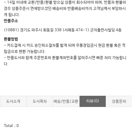
- 14일 이내에 교환/반품/환불 받으실 상품이 회수되어야 하며, 반품과 환불의
경우 상품주문시 면제받으셨던 배송비와 반품배송비까지 고객님께서 부담하시
게 됩니다.
반품주소
(10881) 경기도 파주시 회동길 338 (서패동 474-1) 군자출판사빌딩 4층
환불방법
- 카드결제 시 카드 승인취소절차를 밟게 되며 무통장입금시 현금 환불 혹은 적
립금으로 변환 가능합니다.
- 반품도서와 함께 주문번호와 환불계좌번호를 알려주시면 빠른 처리 가능합니
다.
리뷰(0)
도서소개
도서목차
배송/반품/교환
상품문의
Total
0
｜