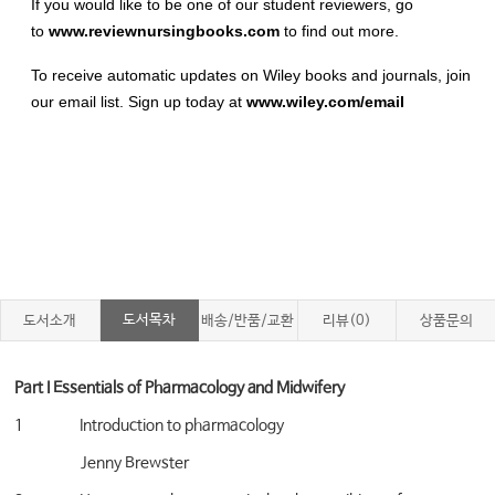
If you would like to be one of our student reviewers, go
to
www.reviewnursingbooks.com
to find out more.
To receive automatic updates on Wiley books and journals, join
our email list. Sign up today at
www.wiley.com/email
도서목차
도서소개
배송/반품/교환
리뷰(0)
상품문의
Part I Essentials of Pharmacology and Midwifery
1 Introduction to pharmacology
Jenny Brewster