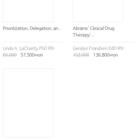
Prioritization, Delegation, an...
Abrams` Clinical Drug
Therapy:...
Linda A. LaCharity PhD RN
Geralyn Frandsen EdD RN
65,000
57,500won
152,000
136,800won