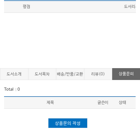
평점
도서리뷰
상품문의
도서소개
도서목차
배송/반품/교환
리뷰(0)
Total
0
｜
제목
글쓴이
상태
상품문의 작성