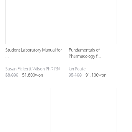
Student Laboratory Manual for
Fundamentals of
...
Pharmacology f...
Susan Fickertt Wilson PhD RN
Ian Peate
58,000
51,800won
95,100
91,100won