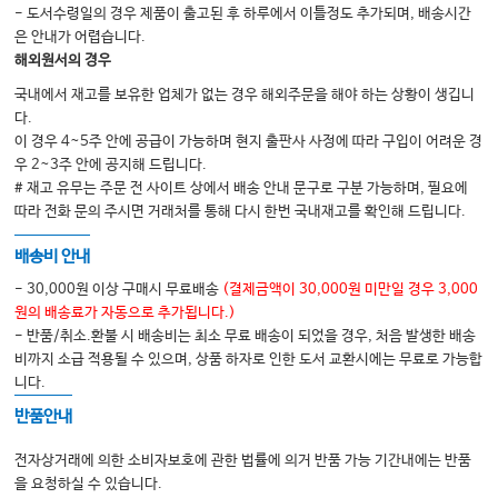
- 도서수령일의 경우 제품이 출고된 후 하루에서 이틀정도 추가되며, 배송시간
13 Medications and diabetes
은 안내가 어렵습니다.
Carl Clare and Celia Wildeman
해외원서의 경우
14 Medications and respiration
국내에서 재고를 보유한 업체가 없는 경우 해외주문을 해야 하는 상황이 생깁니
다.
Helen McIntyre
이 경우 4~5주 안에 공급이 가능하며 현지 출판사 사정에 따라 구입이 어려운 경
우 2~3주 안에 공지해 드립니다.
15 Medications and the gastrointestinal system
# 재고 유무는 주문 전 사이트 상에서 배송 안내 문구로 구분 가능하며, 필요에
Debbie Gurney
따라 전화 문의 주시면 거래처를 통해 다시 한번 국내재고를 확인해 드립니다.
16 Medications and nutritional supplementation
배송비 안내
Cathy Ashwin
- 30,000원 이상 구매시 무료배송
(결제금액이 30,000원 미만일 경우 3,000
원의 배송료가 자동으로 추가됩니다.)
17 Medications and the nervous system
- 반품/취소.환불 시 배송비는 최소 무료 배송이 되었을 경우, 처음 발생한 배송
Cathy Hamilton
비까지 소급 적용될 수 있으며, 상품 하자로 인한 도서 교환시에는 무료로 가능합
니다.
18 Medications and mental health
반품안내
Emmanuel Ndisang
전자상거래에 의한 소비자보호에 관한 법률에 의거 반품 가능 기간내에는 반품
19 Medications and the immune system
을 요청하실 수 있습니다.