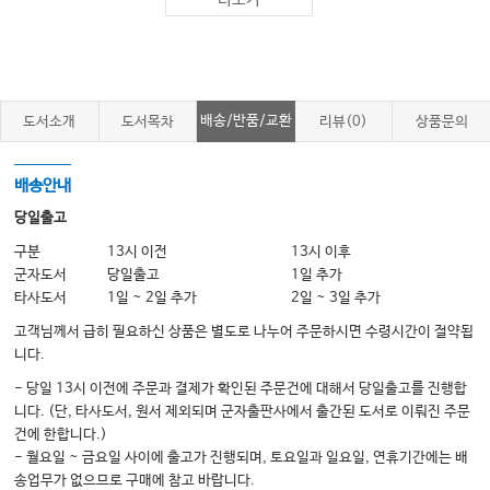
더보기
Cathy Hamilton
8 Analgesics
Iñaki Mansilla
배송/반품/교환
도서소개
도서목차
리뷰(0)
상품문의
9 Antibiotics and antibacterials
Amanda Waterman
배송안내
당일출고
Part III Medications Used During Pregnancy and Childbirth
구분
13시 이전
13시 이후
군자도서
당일출고
1일 추가
10 Medications used in labour
타사도서
1일 ~ 2일 추가
2일 ~ 3일 추가
Chin Swain
고객님께서 급히 필요하신 상품은 별도로 나누어 주문하시면 수령시간이 절약됩
니다.
11 Medications and the cardiovascular system
- 당일 13시 이전에 주문과 결제가 확인된 주문건에 대해서 당일출고를 진행합
Carl Clare
니다. (단, 타사도서, 원서 제외되며 군자출판사에서 출간된 도서로 이뤄진 주문
12 Medications and the renal system
건에 한합니다.)
- 월요일 ~ 금요일 사이에 출고가 진행되며, 토요일과 일요일, 연휴기간에는 배
Sam Bassett
송업무가 없으므로 구매에 참고 바랍니다.