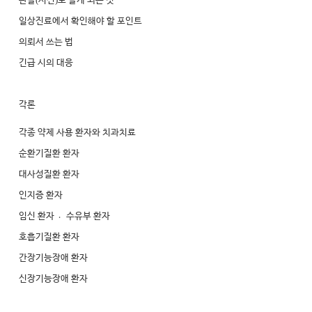
관찰
시진
로 알게 되는 것
일상진료에서 확인해야 할 포인트
의뢰서 쓰는 법
긴급 시의 대응
각론
각종 약제 사용 환자와 치과치료
순환기질환 환자
대사성질환 환자
인지증 환자
임신 환자
수유부 환자
호흡기질환 환자
간장기능장애 환자
신장기능장애 환자
내분비질환 환자