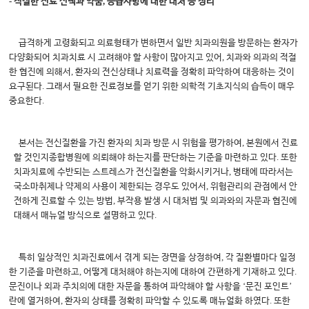
-
,
적절한 진료 선택과 약품
응급사항에 대한 대처 등 정리
급격하게 고령화되고 의료형태가 변하면서 일반 치과의원을 방문하는 환자가
,
다양화되어 치과치료 시 고려해야 할 사항이 많아지고 있어
치과와 의과의 적절
,
한 협진에 의해서
환자의 전신상태나 치료력을 정확히 파악하여 대응하는 것이
.
요구된다
그래서 필요한 진료정보를 얻기 위한 의학적 기초지식의 습득이 매우
.
중요한다
,
본서는 전신질환을 가진 환자의 치과 방문 시 위험을 평가하여
본원에서 진료
.
할 것인지종합병원에 의뢰해야 하는지를 판단하는 기준을 마련하고 있다
또한
,
치과치료에 수반되는 스트레스가 전신질환을 악화시키거나
병태에 따라서는
,
국소마취제나 약제의 사용이 제한되는 경우도 있어서
위험관리의 관점에서 안
,
전하게 진료할 수 있는 방법
부작용 발생 시 대처법 및 의과와의 자문과 협진에
.
대해서 매뉴얼 방식으로 설명하고 있다
,
특히 일상적인 치과진료에서 겪게 되는 장면을 상정하여
각 질환별마다 일정
,
.
한 기준을 마련하고
어떻게 대처해야 하는지에 대하여 간편하게 기재하고 있다
‘
’
문진이나 외과 주치의에 대한 자문을 통하여 파악해야 할 사항을
문진 포인트
,
.
란에 열거하여
환자의 상태를 정확히 파악할 수 있도록 매뉴얼화 하였다
또한