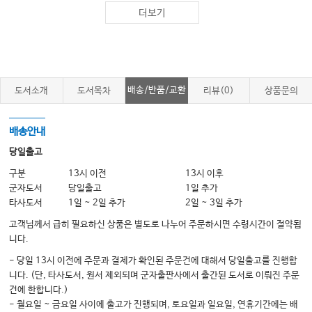
신경질환 환자
더보기
(RA)
류마티스관절염
환자
소화성 궤양 및 염증성 장질환 환자
뇌혈관장애 환자
배송/반품/교환
도서소개
도서목차
리뷰(0)
상품문의
정신장애 환자
혈액질환 환자
배송안내
피부과질환 환자
당일출고
방사선치료 환자
구분
13시 이전
13시 이후
(
)
화학요법
분자표적치료 포함
환자
군자도서
당일출고
1일 추가
소아질환에 대한 대응
타사도서
1일 ~ 2일 추가
2일 ~ 3일 추가
고객님께서 급히 필요하신 상품은 별도로 나누어 주문하시면 수령시간이 절약됩
니다.
부록 치과의원에 상비해 두어야 할 구급약품
- 당일 13시 이전에 주문과 결제가 확인된 주문건에 대해서 당일출고를 진행합
니다. (단, 타사도서, 원서 제외되며 군자출판사에서 출간된 도서로 이뤄진 주문
건에 한합니다.)
- 월요일 ~ 금요일 사이에 출고가 진행되며, 토요일과 일요일, 연휴기간에는 배