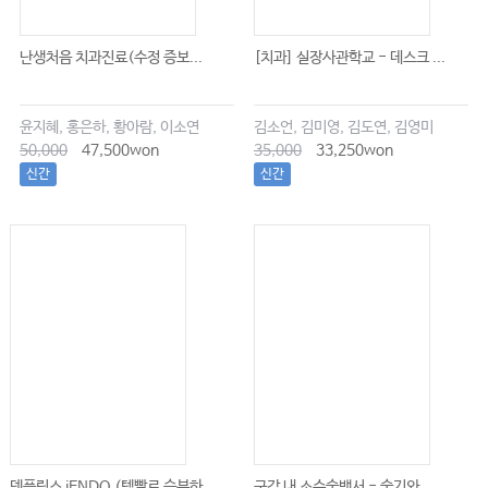
난생처음 치과진료(수정 증보...
[치과] 실장사관학교 - 데스크 ...
윤지혜, 홍은하, 황아람, 이소연
김소언, 김미영, 김도연, 김영미
50,000
47,500won
35,000
33,250won
신간
신간
덴플릭스 iENDO (템빨로 승부하...
구강 내 소수술백서 - 술기와 ...