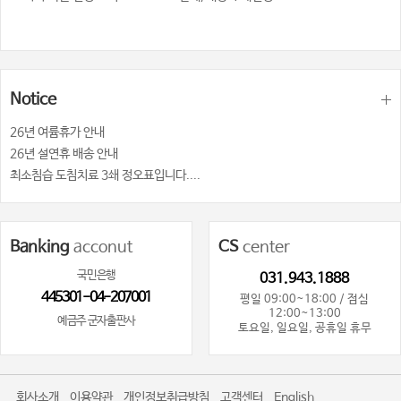
Notice
26년 여륨휴가 안내
26년 설연휴 배송 안내
최소침습 도침치료 3쇄 정오표입니다....
Banking
acconut
CS
center
국민은행
031.943.1888
445301-04-207001
평일 09:00~18:00 / 점심
12:00~13:00
예금주 군자출판사
토요일, 일요일, 공휴일 휴무
회사소개
이용약관
개인정보취급방침
고객센터
English