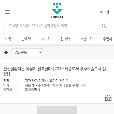
로그인
의학
간호학
치의학
한의학
보건의학
수험서
전신질환자는 이렇게 진료한다 [2019 세종도서 우수학술도서 선
정!]
저자
저자 와다 다케시, 오카다 사다무
역자
서봉직 교수 (전북대학교 치과병원 구강내과)
출판사
군자출판사