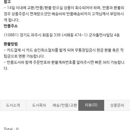
참고
- 14일 이내에 교환/반품/환불 받으실 상품이 회수되어야 하며, 반품과 환불의
경우 상품주문시 면제받으셨던 배송비와 반품배송비까지 고객님께서 부담하시
게 됩니다.
반품주소
(10881) 경기도 파주시 회동길 338 (서패동 474-1) 군자출판사빌딩 4층
환불방법
- 카드결제 시 카드 승인취소절차를 밟게 되며 무통장입금시 현금 환불 혹은 적
립금으로 변환 가능합니다.
- 반품도서와 함께 주문번호와 환불계좌번호를 알려주시면 빠른 처리 가능합니
다.
리뷰(0)
도서소개
도서목차
배송/반품/교환
상품문의
Total
0
｜