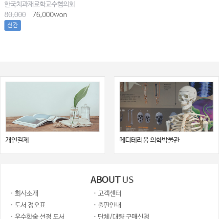
한국치과재료학교수협의회
80,000
76,000won
신간
개인결제
메디테리움 의학박물관
ABOUT
US
· 회사소개
· 고객센터
· 도서 정오표
· 출판안내
· 우수학술 선정 도서
· 단체/대량 구매신청