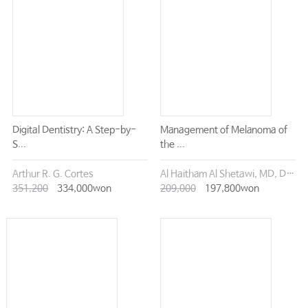
Digital Dentistry: A Step-by-
Management of Melanoma of
S...
the ...
Arthur R. G. Cortes
Al Haitham Al Shetawi, MD, DMD
351,200
334,000won
209,000
197,800won