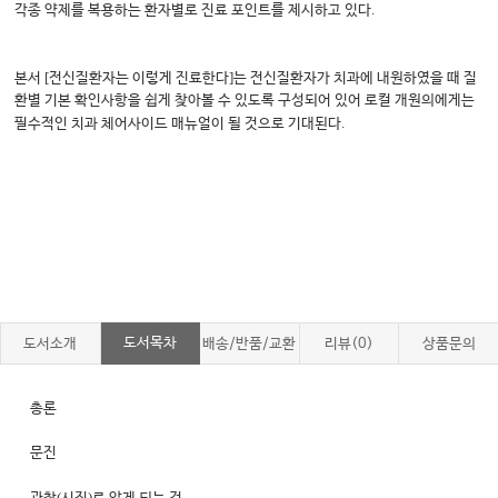
.
각종 약제를 복용하는 환자별로 진료 포인트를 제시하고 있다
[
]
본서
전신질환자는 이렇게 진료한다
는 전신질환자가 치과에 내원하였을 때 질
환별 기본 확인사항을 쉽게 찾아볼 수 있도록 구성되어 있어 로컬 개원의에게는
.
필수적인 치과 체어사이드 매뉴얼이 될 것으로 기대된다
도서목차
도서소개
배송/반품/교환
리뷰(0)
상품문의
총론
문진
(
)