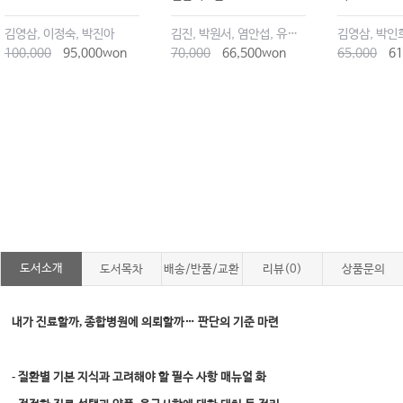
김영삼, 이정숙, 박진아
김진, 박원서, 염안섭, 유재하, 윤정훈, 정원균, 최길라
김영삼, 박인
100,000
95,000won
70,000
66,500won
65,000
61
도서소개
도서목차
배송/반품/교환
리뷰(0)
상품문의
,
내가 진료할까
종합병원에 의뢰할까
…
판단의 기준 마련
-
질환별 기본 지식과 고려해야 할 필수 사항 매뉴얼 화