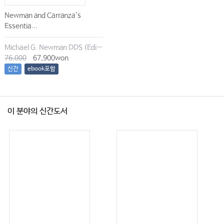
Newman and Carranza`s
Essentia...
Michael G. Newman DDS (Editor), Irina Dragan (Editor), Satheesh Elangovan BDS DSc DMSc (Editor), Archana K. Karan (Editor)
76,000
67,900won
신간
ebook포함
이 분야의 신간도서