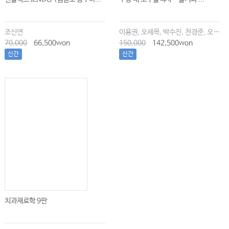
조신연
이용권, 오세목, 박수진, 천경준, 오한솔
70,000
66,500won
150,000
142,500won
신간
신간
치과재료학 9판