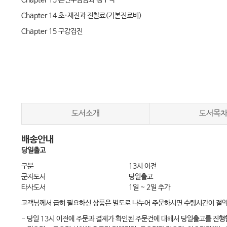
Chapter 13 본인부담금과 청구액
Chapter 14 초·재진과 진찰료(기본진료비)
Chapter 15 구강검진
Chapter 16 투약 및 처방
PART 2 진료 항목별 청구
Chapter 17 진료행위별 청구의 리뷰
Chapter 18 방사선사진 촬영의 청구
도서소개
도서목
Chapter 19 마취 및 주사의 청구
배송안내
Chapter 20 보존치료의 보험청구
당일출고
Chapter 21 보철치료의 보험청구
구분
13시 이전
Chapter 22 임플란트의 보험청구
군자도서
당일출고
타사도서
1일 ~ 2일 추가
Chapter 23 근관치료의 보험청구
고객님께서 급히 필요하신 상품은 별도로 나누어 주문하시면 수령시간이 절
Chapter 24 발치의 보험청구
- 당일 13시 이전에 주문과 결제가 확인된 주문건에 대해서 당일출고를 진행
Chapter 25 기타 외과치료의 보험청구