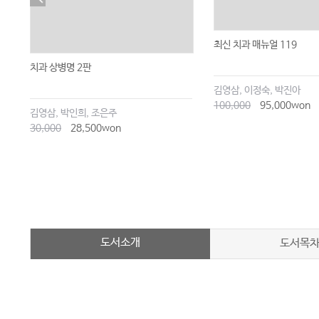
최신 치과 매뉴얼 119
치과 상병명 2판
김영삼, 이정숙, 박진아
100,000
95,000won
김영삼, 박인희, 조은주
30,000
28,500won
도서소개
도서목