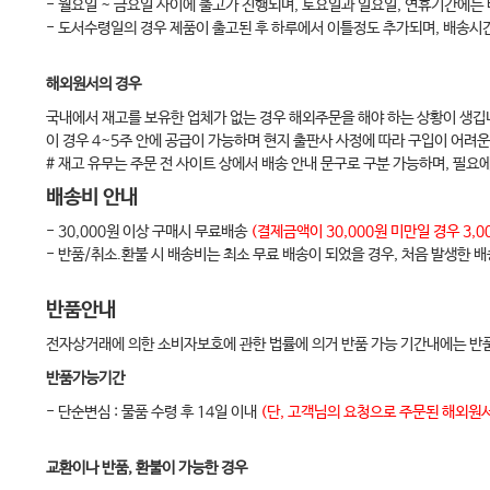
- 월요일 ~ 금요일 사이에 출고가 진행되며, 토요일과 일요일, 연휴기간에는
Chapter 26 비외과적 치주치료의 보험청구
- 도서수령일의 경우 제품이 출고된 후 하루에서 이틀정도 추가되며, 배송시
Chapter 27 외과적 치주치료의 보험청구
해외원서의 경우
Chapter 28 구강내과진료의 보험청구
국내에서 재고를 보유한 업체가 없는 경우 해외주문을 해야 하는 상황이 생깁
Chapter 29 건강보험 청구 시 주의사항
이 경우 4~5주 안에 공급이 가능하며 현지 출판사 사정에 따라 구입이 어려운
[부록] 금연치료 건강지원 사업
# 재고 유무는 주문 전 사이트 상에서 배송 안내 문구로 구분 가능하며, 필요
배송비 안내
- 30,000원 이상 구매시 무료배송
(결제금액이 30,000원 미만일 경우 3
- 반품/취소.환불 시 배송비는 최소 무료 배송이 되었을 경우, 처음 발생한 
반품안내
전자상거래에 의한 소비자보호에 관한 법률에 의거 반품 가능 기간내에는 반품
반품가능기간
- 단순변심 : 물품 수령 후 14일 이내
(단, 고객님의 요청으로 주문된 해외원서
교환이나 반품, 환불이 가능한 경우