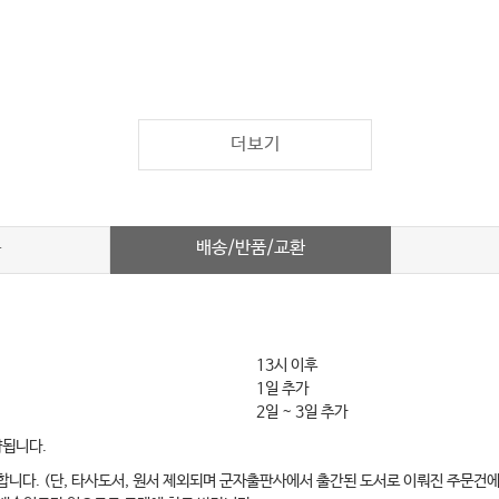
더보기
배송/반품/교환
차
13시 이후
1일 추가
2일 ~ 3일 추가
약됩니다.
합니다. (단, 타사도서, 원서 제외되며 군자출판사에서 출간된 도서로 이뤄진 주문건에