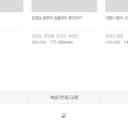
김영삼 원장의 임플란트 달인되기
사랑니 발치 (2
김영삼, 편영훈, 김지선, 박영민
김영삼 원장
180,000
171,000won
150,000
14
차
배송/반품/교환