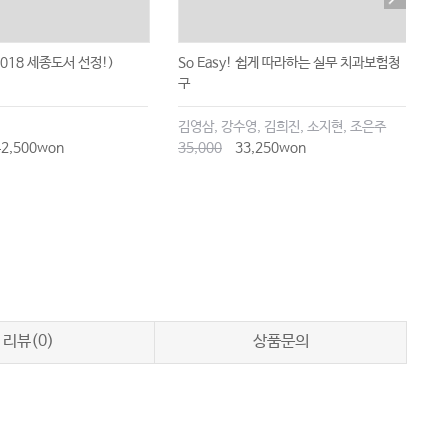
018 세종도서 선정!)
So Easy! 쉽게 따라하는 실무 치과보험청
치
구
김영삼, 강수영, 김희진, 소지현, 조은주
김
2,500won
35,000
33,250won
1
리뷰(0)
상품문의