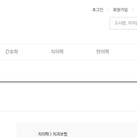
로그인
회원가입
간호학
치의학
한의학
치의학
>
치과보험