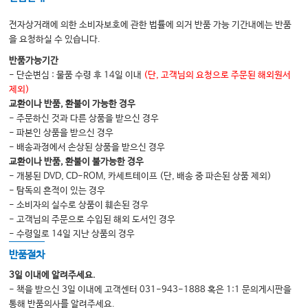
Ⅴ. 상악동 감염의 내과적·외과적 치료
전자상거래에 의한 소비자보호에 관한 법률에 의거 반품 가능 기간내에는 반품
Ⅵ. 구강-상악동 누공의 치료 및 합병증
을 요청하실 수 있습니다.
Ⅶ. 상악동의 양성병소와 치료
반품가능기간
- 단순변심 : 물품 수령 후 14일 이내
(단, 고객님의 요청으로 주문된 해외원서
Ⅷ. 상악동의 악성종양과 치료
제외)
교환이나 반품, 환불이 가능한 경우
- 주문하신 것과 다른 상품을 받으신 경우
Chapter 07 구강악안면외상
- 파본인 상품을 받으신 경우
Ⅰ. 악안면외상학의 역사
- 배송과정에서 손상된 상품을 받으신 경우
교환이나 반품, 환불이 불가능한 경우
Ⅱ. 외상학의 발생현황, 원인 및 응급처치
- 개봉된 DVD, CD-ROM, 카세트테이프 (단, 배송 중 파손된 상품 제외)
Ⅲ. 외상환자의 응급처치
- 탐독의 흔적이 있는 경우
- 소비자의 실수로 상품이 훼손된 경우
IV. 진단 및 치료방침
- 고객님의 주문으로 수입된 해외 도서인 경우
Ⅴ. 연조직 손상
- 수령일로 14일 지난 상품의 경우
Ⅵ. 경조직 손상
반품절차
Ⅶ. 골절의 치유
3일 이내에 알려주세요.
- 책을 받으신 3일 이내에 고객센터 031-943-1888 혹은 1:1 문의게시판을
Ⅷ. 미사일 손상[총상포함]
통해 반품의사를 알려주세요.