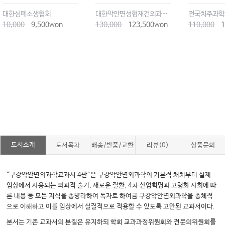
대한심폐소생협회
대한악안면성형재건외과학회
전국치주과학
10,000
9,500won
130,000
123,500won
110,000
1
도서소개
도서목차
배송/반품/교환
리뷰(0)
상품문의
“구강악안면외과학교과서 4판”은 구강악안면외과학의 기본적 처치부터 실제
임상에서 사용되는 외과적 술기, 새로운 질환, 4차 산업혁명과 고령화 사회에 따
른 내용 등 모든 지식을 총망라하여 독자로 하여금 구강악안면외과학을 총체적
으로 이해하고 이를 임상에서 실질적으로 적용할 수 있도록 고안된 교과서이다.
본서는 기존 교과서의 본질은 유지하되 학회 교과과정위원회와 전문의위원회를