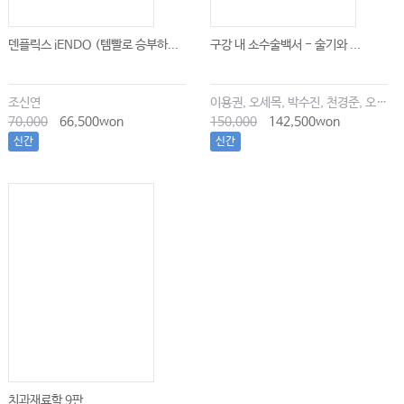
덴플릭스 iENDO (템빨로 승부하...
구강 내 소수술백서 - 술기와 ...
조신연
이용권, 오세목, 박수진, 천경준, 오한솔
70,000
66,500won
150,000
142,500won
신간
신간
치과재료학 9판