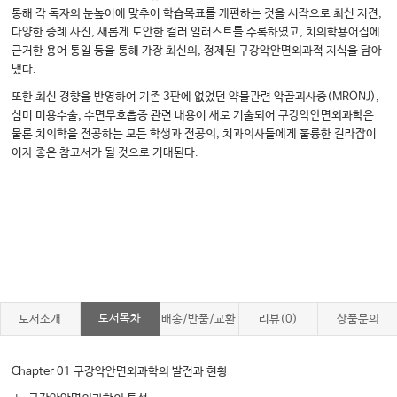
통해 각 독자의 눈높이에 맞추어 학습목표를 개편하는 것을 시작으로 최신 지견,
다양한 증례 사진, 새롭게 도안한 컬러 일러스트를 수록하였고, 치의학용어집에
근거한 용어 통일 등을 통해 가장 최신의, 정제된 구강악안면외과적 지식을 담아
냈다.
또한 최신 경향을 반영하여 기존 3판에 없었던 약물관련 악골괴사증(MRONJ),
심미 미용수술, 수면무호흡증 관련 내용이 새로 기술되어 구강악안면외과학은
물론 치의학을 전공하는 모든 학생과 전공의, 치과의사들에게 훌륭한 길라잡이
이자 좋은 참고서가 될 것으로 기대된다.
도서목차
도서소개
배송/반품/교환
리뷰(0)
상품문의
Chapter 01 구강악안면외과학의 발전과 현황