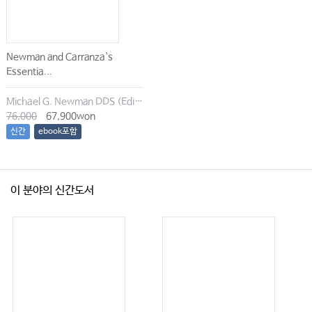
Newman and Carranza`s
Essentia...
Michael G. Newman DDS (Editor), Irina Dragan (Editor), Satheesh Elangovan BDS DSc DMSc (Editor), Archana K. Karan (Editor)
76,000
67,900won
신간
ebook포함
이 분야의 신간도서