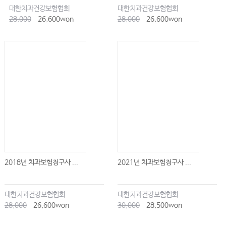
대한치과건강보험협회
대한치과건강보험협회
Ⅳ. 턱관절장애의 치료
28,000
26,600won
28,000
26,600won
Chapter 15 구강악안면 통증과 신경질환
Ⅰ. 악안면 통증
Ⅱ. 악안면의 신경병성통증
Ⅲ. 저작근막통증증후군
Ⅳ. 두통
Ⅴ. 악안면 신경염
Ⅵ. 외상성 신경손상
Ⅶ. 전신질환성 악안면 신경병증
2018년 치과보험청구사 ...
2021년 치과보험청구사 ...
Ⅷ. 기타 악안면 통증과 신경장애
대한치과건강보험협회
대한치과건강보험협회
Chapter 16 구순구개열
28,000
26,600won
30,000
28,500won
Ⅰ. 구순구개열의 발생과 치료계획