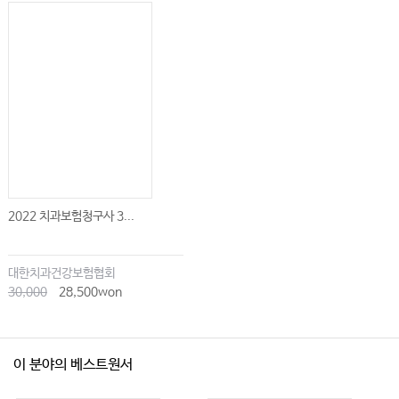
Ⅱ. 구순열 및 안면열
Ⅲ. 구개열
Ⅳ. 구개인두기능부전(비인강폐쇄부전)
Ⅴ. 치조열
Ⅵ. 구순구개열의 이차 변형
Chapter 17 두개악안면기형
Ⅰ. 두개악안면의 성장과 기형
2022 치과보험청구사 3...
Ⅱ. 악안면기형의 평가와 진단
Ⅲ. 치료계획
대한치과건강보험협회
Ⅳ. 외과적 치료
30,000
28,500won
V. 수술 후 합병증과 관리
이 분야의 베스트원서
Chapter 18 구강악안면 미용수술