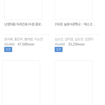
난생처음 치과진료(수정 증보...
[치과] 실장사관학교 - 데스크 ...
윤지혜, 홍은하, 황아람, 이소연
김소언, 김미영, 김도연, 김영미
50,000
47,500won
35,000
33,250won
신간
신간