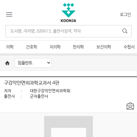
로그인
의학
간호학
치의학
한의학
보건의학
수험서
구강악안면외과학교과서 4판
저자
대한구강악안면외과학회
출판사
군자출판사