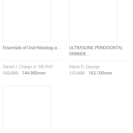
Ⅵ. 수면호흡장애 치료
Chapter 20 입원환자 관리와 응급처치
Ⅰ. 수술 전 환자관리
Ⅱ. 전신마취
Essentials of Oral Histology a...
ULTRASONIC PERIODONTAL
Ⅲ. 의식하진정
DEBRIDE...
Ⅳ. 수술 후 환자관리
Daniel J. Chiego Jr. MS PhD
Marie D. George
Ⅴ. 응급처치와 심폐소생술
152,000
144,900won
171,600
163,100won
Ⅵ. 의료분쟁 시 고려사항
INDEX