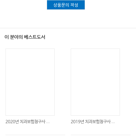
Ⅱ. 조직이식론
상품문의 작성
Ⅲ. 악안면 연조직 재건술
Ⅳ. 경조직 재건술
이 분야의 베스트도서
Chapter 13 타액선질환
Ⅰ. 타액선의 외과적 해부 및 생리
Ⅱ. 타액선질환의 감별진단
Ⅲ. 타액의 분비장애
Ⅳ. 타액선염
Ⅴ. 타액선종양
Chapter 14 턱관절장애
Ⅰ. 턱관절 임상해부학
2020년 치과보험청구사 ...
2019년 치과보험청구사 ...
Ⅱ. 턱관절장애의 역학, 병인론
Ⅲ. 진단과 분류