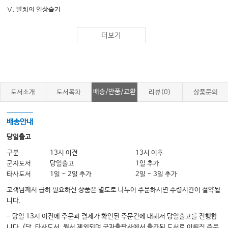
Ⅴ. 발치의 임상술기
VI. 발치의 합병증
더보기
Ⅶ. 발치 시 특별 고려사항
Ⅷ. 치아맹출의 외과적 유도 및 교정적 치아이동을 위한 외과적 치관노출술
Ⅸ. 의도적 재식술
Ⅹ. 치아이식술
배송/반품/교환
도서소개
도서목차
리뷰(0)
상품문의
XI. 발치와 병행되는 부가술식
배송안내
Chapter 04 구강악안면감염
당일출고
Ⅰ. 치성감염의 양상과 치료원칙
구분
13시 이전
13시 이후
군자도서
당일출고
1일 추가
Ⅱ. 진행된 치성감염과 합병증
타사도서
1일 ~ 2일 추가
2일 ~ 3일 추가
Ⅲ. 악골 골수염, 방선균증, 칸디다증, 국균증
고객님께서 급히 필요하신 상품은 별도로 나누어 주문하시면 수령시간이 절약됩
Ⅳ. 치성감염의 예방과 항생제 사용의 문제
니다.
Ⅴ. 백신
- 당일 13시 이전에 주문과 결제가 확인된 주문건에 대해서 당일출고를 진행합
니다. (단, 타사도서, 원서 제외되며 군자출판사에서 출간된 도서로 이뤄진 주문