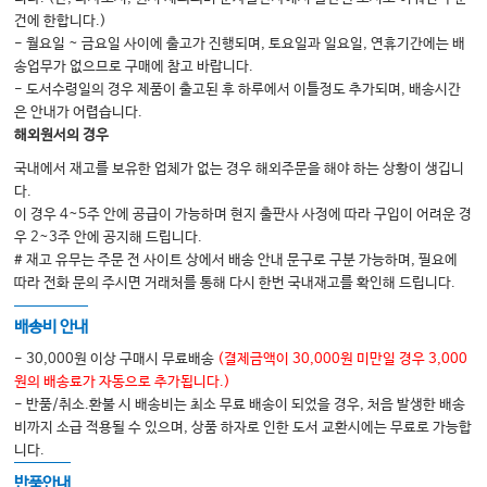
건에 한합니다.)
Chapter 05 약물관련 악골괴사증
- 월요일 ~ 금요일 사이에 출고가 진행되며, 토요일과 일요일, 연휴기간에는 배
송업무가 없으므로 구매에 참고 바랍니다.
Ⅰ. 약물관련 악골괴사증(MRONJ)과 관련된 약물
- 도서수령일의 경우 제품이 출고된 후 하루에서 이틀정도 추가되며, 배송시간
Ⅱ. 약물관련 악골괴사증(MRONJ)의 병태생리
은 안내가 어렵습니다.
해외원서의 경우
Ⅲ. 약물관련 악골괴사증(MRONJ)의 정의와 진단
국내에서 재고를 보유한 업체가 없는 경우 해외주문을 해야 하는 상황이 생깁니
Ⅳ. 약물관련 악골괴사증(MRONJ)의 역학
다.
Ⅴ. 약물관련 악골괴사증(MRONJ)의 각종 위험요소
이 경우 4~5주 안에 공급이 가능하며 현지 출판사 사정에 따라 구입이 어려운 경
우 2~3주 안에 공지해 드립니다.
Ⅵ. 약물관련 악골괴사증(MRONJ)의 치료와 관리
# 재고 유무는 주문 전 사이트 상에서 배송 안내 문구로 구분 가능하며, 필요에
Ⅶ. 약물관련 악골괴사증(MRONJ) 치료에 사용되는 부가적 치료법
따라 전화 문의 주시면 거래처를 통해 다시 한번 국내재고를 확인해 드립니다.
배송비 안내
Chapter 06 상악동질환
- 30,000원 이상 구매시 무료배송
(결제금액이 30,000원 미만일 경우 3,000
Ⅰ. 상악동의 발생과 해부학적 이해
원의 배송료가 자동으로 추가됩니다.)
- 반품/취소.환불 시 배송비는 최소 무료 배송이 되었을 경우, 처음 발생한 배송
Ⅱ. 상악동 및 상악동 개구부의 생리학적 기능
비까지 소급 적용될 수 있으며, 상품 하자로 인한 도서 교환시에는 무료로 가능합
Ⅲ. 상악동의 임상적·방사선학적 검사
니다.
Ⅳ. 상악동의 감염성 질환
반품안내