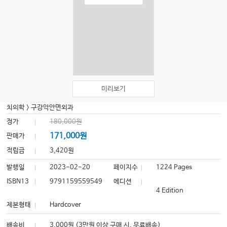
미리보기
치의학
>
구강악안면외과
정가
180,000원
171,000원
판매가
적립금
3,420원
발행일
2023-02-20
페이지수
1224 Pages
ISBN13
9791159559549
에디션
4 Edition
제본형태
Hardcover
배송비
3,000원 (3만원 이상 구매 시, 무료배송)