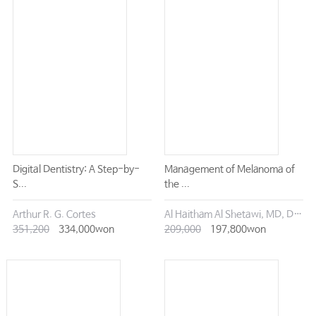
Ⅰ. 하악골성형술
Ⅱ. 관골성형술
Ⅲ. 비성형술
Ⅳ. 안검성형술
Ⅴ. 안면피부성형술
Ⅵ. 지방이식술
Ⅶ. 레이저를 이용한 수술 및 성형술
Ⅷ. 보톡스, 필러
Digital Dentistry: A Step-by-
Management of Melanoma of
S...
the ...
Chapter 19 폐쇄수면무호흡증후군
Arthur R. G. Cortes
Al Haitham Al Shetawi, MD, DMD
Ⅰ. 수면호흡장애 용어 및 정의
351,200
334,000won
209,000
197,800won
Ⅱ. 수면호흡장애 분류
Ⅲ. 폐쇄수면무호흡의 기전
Ⅳ. 폐쇄수면무호흡의 임상증상 및 합병증
Ⅴ. 폐쇄수면무호흡의 진단