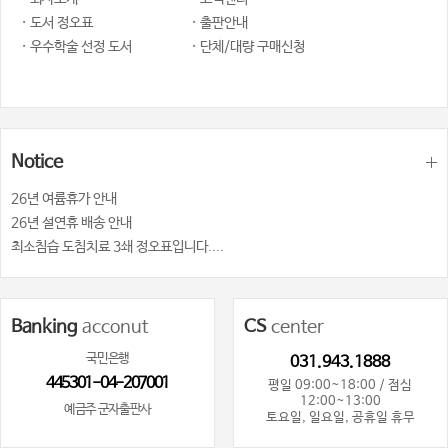
· 도서 정오표
· 출판안내
· 우수학술 선정 도서
· 단체/대량 구매신청
Notice
26년 여륨휴가 안내
26년 설연휴 배송 안내
최소침습 도침치료 3쇄 정오표입니다....
Banking
acconut
CS
center
국민은행
031.943.1888
445301-04-207001
평일 09:00~18:00 / 점심
12:00~13:00
예금주 군자출판사
토요일, 일요일, 공휴일 휴무