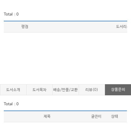
Total
0
｜
Chapter 10 구강악안면 양성병소
Ⅰ. 구강악안면 양성병소의 진단
평점
도서리뷰
Ⅱ. 구강악안면 양성병소
Ⅲ. 구강악안면 양성병소의 외과적 처치
Chapter 11 구강악안면 악성병소
Ⅰ. 구강암의 발생요인과 전암병소
Ⅱ. 구강암의 분류와 진단
Ⅲ. 구강암 치료를 위한 진단방법 및 병기평가
상품문의
도서소개
도서목차
배송/반품/교환
리뷰(0)
Ⅳ. 구강암의 치료
Total
0
｜
Chapter 12 구강악안면재건
제목
글쓴이
상태
Ⅰ. 재건학의 개요