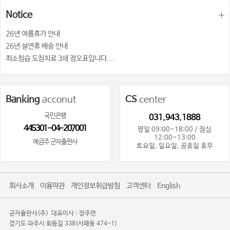
Notice
26년 여륨휴가 안내
26년 설연휴 배송 안내
최소침습 도침치료 3쇄 정오표입니다....
Banking
acconut
CS
center
국민은행
031.943.1888
445301-04-207001
평일 09:00~18:00 / 점심
12:00~13:00
예금주 군자출판사
토요일, 일요일, 공휴일 휴무
회사소개
이용약관
개인정보취급방침
고객센터
English
군자출판사(주)
대표이사 : 장주연
경기도 파주시 회동길 338(서패동 474-1)