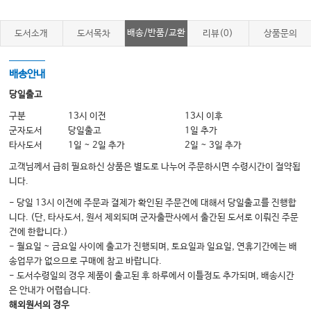
Price, 가격관리, 양날의 검…
원가와 손익 분기점, ‘버는 것이 모두 내 돈이 아니다’…
배송/반품/교환
도서소개
도서목차
리뷰(0)
상품문의
가격 경쟁의 탈출구, ‘어떤 가치를 제공할 것인가?’
가격 차별화의 실제 방안
배송안내
심리적 가격 결정 전략
당일출고
구분
13시 이전
13시 이후
군자도서
당일출고
1일 추가
Chapter 06 고객의 심리 이해, Behavioral Economics
타사도서
1일 ~ 2일 추가
2일 ~ 3일 추가
행동경제학, 고객은 이성적 판단만 하지 않는다
고객님께서 급히 필요하신 상품은 별도로 나누어 주문하시면 수령시간이 절약됩
인지적 구두쇠, 사람들은 최대한 머리를 안 쓰려 한다?
니다.
이미 알고 있으나 ‘내 임상에 어떤 의미냐’가 중요한 것들
- 당일 13시 이전에 주문과 결제가 확인된 주문건에 대해서 당일출고를 진행합
니다. (단, 타사도서, 원서 제외되며 군자출판사에서 출간된 도서로 이뤄진 주문
상담 관련 심리학 이론
건에 한합니다.)
- 월요일 ~ 금요일 사이에 출고가 진행되며, 토요일과 일요일, 연휴기간에는 배
송업무가 없으므로 구매에 참고 바랍니다.
Chapter 07 경쟁 전략, Competitive Strategy
- 도서수령일의 경우 제품이 출고된 후 하루에서 이틀정도 추가되며, 배송시간
경쟁 전략, 전략의 부재로 대부분의 경우 저수가 경쟁 중
은 안내가 어렵습니다.
해외원서의 경우
전략적 포지셔닝, Strategic Positioning