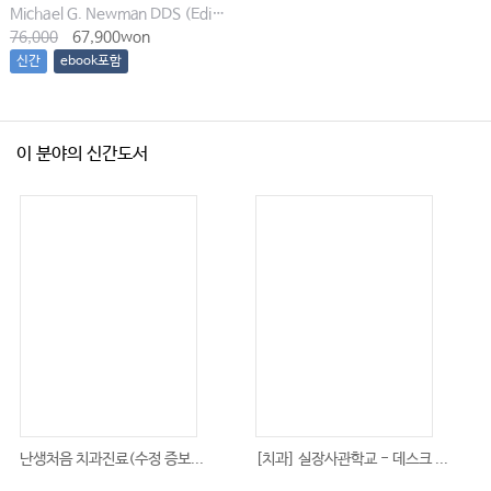
Michael G. Newman DDS (Editor), Irina Dragan (Editor), Satheesh Elangovan BDS DSc DMSc (Editor), Archana K. Karan (Editor)
76,000
67,900won
신간
ebook포함
이 분야의 신간도서
난생처음 치과진료(수정 증보...
[치과] 실장사관학교 - 데스크 ...