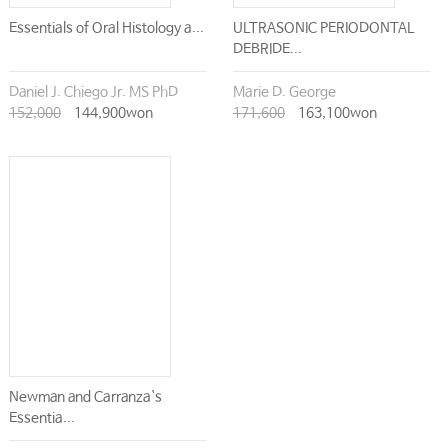
Essentials of Oral Histology a...
ULTRASONIC PERIODONTAL
DEBRIDE...
Daniel J. Chiego Jr. MS PhD
Marie D. George
152,000
144,900won
171,600
163,100won
Newman and Carranza`s
Essentia...