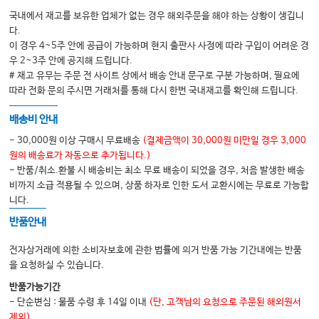
국내에서 재고를 보유한 업체가 없는 경우 해외주문을 해야 하는 상황이 생깁니
지속적 경쟁 우위 전략, Sustainable Competitive Advantage Strategy
다.
경쟁 전략 마련을 위한 실천 방안
이 경우 4~5주 안에 공급이 가능하며 현지 출판사 사정에 따라 구입이 어려운 경
우 2~3주 안에 공지해 드립니다.
# 재고 유무는 주문 전 사이트 상에서 배송 안내 문구로 구분 가능하며, 필요에
Chapter 08 물리적 증거 관리, Physical Evidence Management
따라 전화 문의 주시면 거래처를 통해 다시 한번 국내재고를 확인해 드립니다.
Servicescape? 서비스 공간의 중요성
배송비 안내
물리적 환경의 차원
- 30,000원 이상 구매시 무료배송
(결제금액이 30,000원 미만일 경우 3,000
물리적 환경의 영향
원의 배송료가 자동으로 추가됩니다.)
- 반품/취소.환불 시 배송비는 최소 무료 배송이 되었을 경우, 처음 발생한 배송
물리적 환경 관리의 전략적 이슈들
비까지 소급 적용될 수 있으며, 상품 하자로 인한 도서 교환시에는 무료로 가능합
니다.
Chapter 09 성격심리학, Personality
반품안내
Personal Traits? 성격 특성을 알아야 하는 이유
전자상거래에 의한 소비자보호에 관한 법률에 의거 반품 가능 기간내에는 반품
MBTI, Myers-Briggs Type Indicator
을 요청하실 수 있습니다.
MBTI 기질(temperament)에 따른 4가지 분류
반품가능기간
- 단순변심 : 물품 수령 후 14일 이내
(단, 고객님의 요청으로 주문된 해외원서
MBTI 유형의 임상 활용
제외)