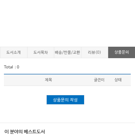
Motivation의 필요성
급여의 공정성, 균등성 문제
공정한 평가체계의 시작
조직 문화를 들여다보라
직원들의 가치관 변화
동기부여, 무엇을 어떻게 할 것인가?
상품문의
도서소개
도서목차
배송/반품/교환
리뷰(0)
원장의 소명의식, 근본적 동기부여 요인
Total
0
｜
교육과 훈련으로 직원의 능력부터 키워주자
능력을 갖춘 직원들이라면 지원과 위임으로 동기부여하라
제목
글쓴이
상태
Purpose, Autonomy, Mastery
상품문의 작성
Chapter 13 리더십, Leadership
좋은 리더란 어떤 모습인가
리더십 연구의 흐름
이 분야의 베스트도서