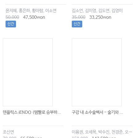
윤지혜, 홍은하, 황아람, 이소연
김소언, 김미영, 김도연, 김영미
50,000
47,500won
35,000
33,250won
신간
신간
덴플릭스 iENDO (템빨로 승부하...
구강 내 소수술백서 - 술기와 ...
조신연
이용권, 오세목, 박수진, 천경준, 오한솔