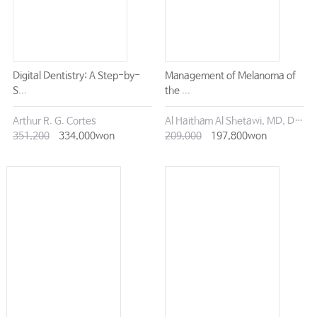
Digital Dentistry: A Step-by-
Management of Melanoma of
S...
the ...
Arthur R. G. Cortes
Al Haitham Al Shetawi, MD, DMD
351,200
334,000won
209,000
197,800won