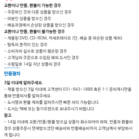
에니어그램, Enneagram
교환이나 반품, 환불이 가능한 경우
- 주문하신 것과 다른 상품을 받으신 경우
3가지 그룹, 머리형, 가슴형, 장형
- 파본인 상품을 받으신 경우
머리(사고)형, 5, 6, 7번 유형
- 배송과정에서 손상된 상품을 받으신 경우
교환이나 반품, 환불이 불가능한 경우
가슴(감정)형, 2, 3, 4번 유형
- 개봉된 DVD, CD-ROM, 카세트테이프 (단, 배송 중 파손된 상품 제외)
장(본능)형, 8, 9, 1번 유형
- 탐독의 흔적이 있는 경우
- 소비자의 실수로 상품이 훼손된 경우
에니어그램의 임상 활용
- 고객님의 주문으로 수입된 해외 도서인 경우
정서지능, Emotional Intelligence
- 수령일로 14일 지난 상품의 경우
반품절차
Chapter 10 서비스 사람 관리, Human Resource Management
3일 이내에 알려주세요.
- 책을 받으신 3일 이내에 고객센터 031-943-1888 혹은 1:1 문의게시판을
인적 자원 관리, HRM
통해 반품의사를 알려주세요.
내부 마케팅의 목표, 직원을 통해 무엇을 얻을 것인가?
- 도서명과 환불 계좌를 알려주시면 빠른 처리 가능합니다.
- 도서는 택배 또는 등기우편으로 보내주시기 바랍니다.
내부 마케팅의 실천 방안, 무엇부터 어떻게 만들어 갈 것인가?
참고
관계 마케팅, Relational Marketing
- 14일 이내에 교환/반품/환불 받으실 상품이 회수되어야 하며, 반품과 환불의
경우 상품주문시 면제받으셨던 배송비와 반품배송비까지 고객님께서 부담하시
관계 마케팅의 실제 수행단계
게 됩니다.