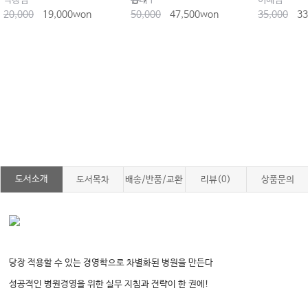
박창범
손대구
이혜범
20,000
19,000won
50,000
47,500won
35,000
33
도서소개
도서목차
배송/반품/교환
리뷰(0)
상품문의
당장 적용할 수 있는 경영학으로 차별화된 병원을 만든다
성공적인 병원경영을 위한 실무 지침과 전략이 한 권에!