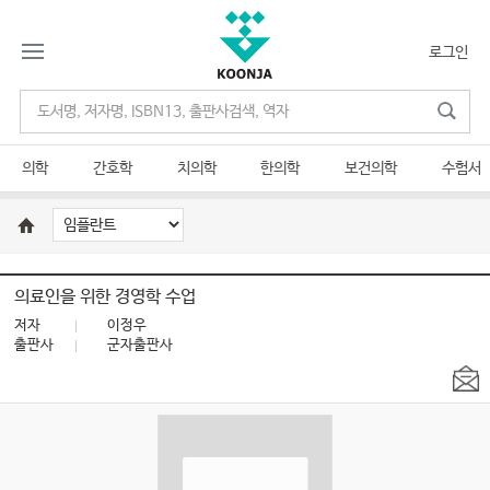
로그인
의학
간호학
치의학
한의학
보건의학
수험서
의료인을 위한 경영학 수업
저자
이정우
출판사
군자출판사