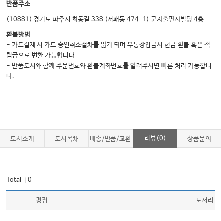
반품주소
Chapter 11 Mission, 사명선언문 작성
(10881) 경기도 파주시 회동길 338 (서패동 474-1) 군자출판사빌딩 4층
원장, 최고경영자
환불방법
- 카드결제 시 카드 승인취소절차를 밟게 되며 무통장입금시 현금 환불 혹은 적
진정한 꿈, 헛된 꿈
립금으로 변환 가능합니다.
목적 있는 삶, 생각한 대로 살기 위한 첫걸음
- 반품도서와 함께 주문번호와 환불계좌번호를 알려주시면 빠른 처리 가능합니
사명선언문 작성 첫 단계, 꿈의 목록을 만들라!
다.
가족과 가정 분야
직업과 재정 분야
지성과 교육 분야
신체와 건강 분야
리뷰(0)
도서소개
도서목차
배송/반품/교환
상품문의
사회와 문화 분야
정신과 윤리 분야
Total
0
｜
사명선언문 작성 두 번째 단계, 가치관과 우선순위
평점
도서리뷰
Chapter 12 동기부여, Motivation