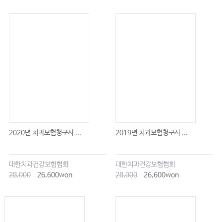
인센티브, 지식 노동자를 대하는 리더의 함정
Giver, Matcher, Taker. 어떠한 리더가 될 것인가
Followship, 두 걸음 전진을 위한 한 걸음 후퇴
Chapter 14 변화하는 인사관리 관점과 대응방안
변혁의 시대를 앞두고 준비할 솔루션들
2020년 치과보험청구사 ...
2019년 치과보험청구사 ...
대한치과건강보험협회
대한치과건강보험협회
28,000
26,600won
28,000
26,600won