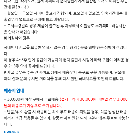
니다. (단, 타사도서, 원서 제외되며 군자출판사에서 출간된 도서로 이뤄진 주문
30. 태아와 신생아의 산과적 관리
건에 한합니다.)
31. 임신과 동반된 모성 질환
- 월요일 ~ 금요일 사이에 출고가 진행되며, 토요일과 일요일, 연휴기간에는 배
송업무가 없으므로 구매에 참고 바랍니다.
32. 산과 수술 및 관련 수기
- 도서수령일의 경우 제품이 출고된 후 하루에서 이틀정도 추가되며, 배송시간
은 안내가 어렵습니다.
해외원서의 경우
국내에서 재고를 보유한 업체가 없는 경우 해외주문을 해야 하는 상황이 생깁니
부인과
다.
1. 부인과적 진찰 및 수술
이 경우 4~5주 안에 공급이 가능하며 현지 출판사 사정에 따라 구입이 어려운 경
우 2~3주 안에 공지해 드립니다.
2. 여성생식기 해부학
# 재고 유무는 주문 전 사이트 상에서 배송 안내 문구로 구분 가능하며, 필요에
3. 월경과 임신의 생리
따라 전화 문의 주시면 거래처를 통해 다시 한번 국내재고를 확인해 드립니다.
4. 여성생식기 조직 및 세포의 주기변화
배송비 안내
5. 가족 계획
- 30,000원 이상 구매시 무료배송
(결제금액이 30,000원 미만일 경우 3,000
6. 성폭행 (Sexual violence)
원의 배송료가 자동으로 추가됩니다.)
- 반품/취소.환불 시 배송비는 최소 무료 배송이 되었을 경우, 처음 발생한 배송
7. 비정상 자궁 출혈
비까지 소급 적용될 수 있으며, 상품 하자로 인한 도서 교환시에는 무료로 가능합
8. 자궁 근종 (Uterine Leiomyoma)
니다.
9. 자궁선근증 (Uterine Adenomyosis)