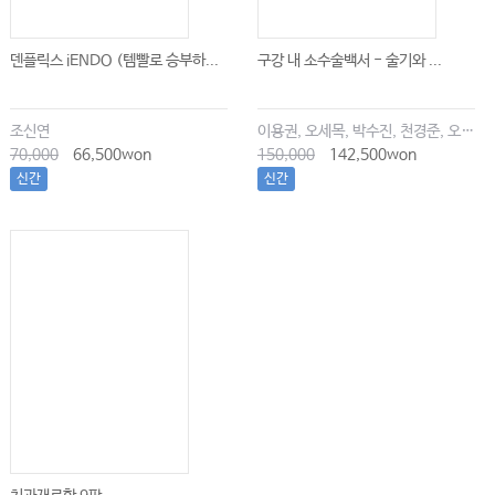
덴플릭스 iENDO (템빨로 승부하...
구강 내 소수술백서 - 술기와 ...
조신연
이용권, 오세목, 박수진, 천경준, 오한솔
70,000
66,500won
150,000
142,500won
신간
신간