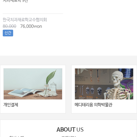
치과재료학 9판
한국치과재료학교수협의회
80,000
76,000won
신간
개인결제
메디테리움 의학박물관
ABOUT
US