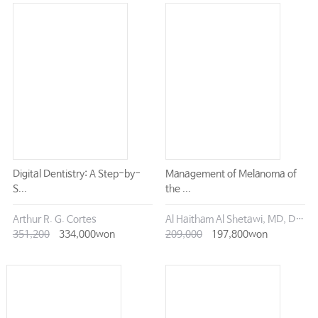
Digital Dentistry: A Step-by-
Management of Melanoma of
S...
the ...
Arthur R. G. Cortes
Al Haitham Al Shetawi, MD, DMD
351,200
334,000won
209,000
197,800won