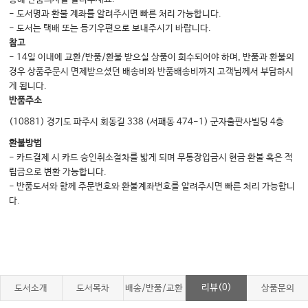
24. 자궁 내막 증식증
- 도서명과 환불 계좌를 알려주시면 빠른 처리 가능합니다.
- 도서는 택배 또는 등기우편으로 보내주시기 바랍니다.
25. 자궁 내막암과 육종
참고
26. 상피성 난소종양
- 14일 이내에 교환/반품/환불 받으실 상품이 회수되어야 하며, 반품과 환불의
경우 상품주문시 면제받으셨던 배송비와 반품배송비까지 고객님께서 부담하시
27. 비상피성 난소종양
게 됩니다.
28. 난관, 부난소 및 자궁인대 종양
반품주소
29. 임신성 융모성 질환
(10881) 경기도 파주시 회동길 338 (서패동 474-1) 군자출판사빌딩 4층
30. 외음부, 질의 침윤성 종양
환불방법
- 카드결제 시 카드 승인취소절차를 밟게 되며 무통장입금시 현금 환불 혹은 적
31. 유방 질환
립금으로 변환 가능합니다.
32. 유전 질환
- 반품도서와 함께 주문번호와 환불계좌번호를 알려주시면 빠른 처리 가능합니
33. 사춘기의 발달
다.
리뷰(0)
도서소개
도서목차
배송/반품/교환
상품문의