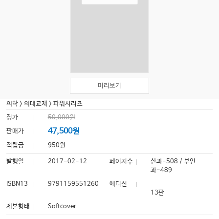
미리보기
의학
>
의대교재
>
파워시리즈
정가
50,000원
47,500원
판매가
적립금
950원
발행일
2017-02-12
페이지수
산과-508 / 부인
과-489
ISBN13
9791159551260
에디션
13판
제본형태
Softcover