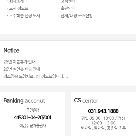
· 회사소개
· 고객센터
· 도서 정오표
· 출판안내
· 우수학술 선정 도서
· 단체/대량 구매신청
Notice
26년 여륨휴가 안내
26년 설연휴 배송 안내
최소침습 도침치료 3쇄 정오표입니다....
Banking
acconut
CS
center
국민은행
031.943.1888
445301-04-207001
평일 09:00~18:00 / 점심
12:00~13:00
예금주 군자출판사
토요일, 일요일, 공휴일 휴무