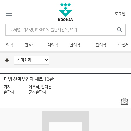
로그인
의학
간호학
치의학
한의학
보건의학
수험서
파워 산과부인과 세트 13판
저자
이우석, 안지현
출판사
군자출판사