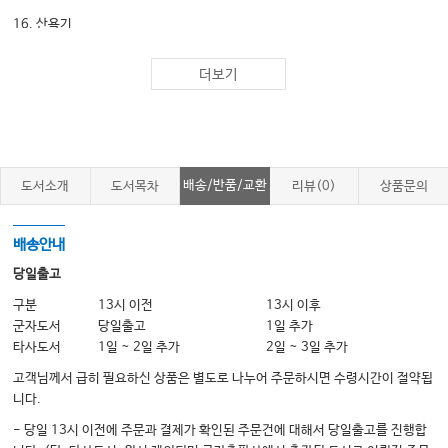
16. 산욕기
17. 만출력 이상에 의한 난산
더보기
18. 태아의 태위 및 발육 이상에 의한 난산
19. 골반협착에 의한 난산
20. 생식기의 이상과 임신
21. 태반 및 양막의 질환 및 이상
배송/반품/교환
도서소개
도서목차
리뷰(0)
상품문의
22. 유산
23. 자궁 외 임신
배송안내
24. 임신중 고혈압성 질환
당일출고
25. 산과적 출혈
구분
13시 이전
13시 이후
군자도서
당일출고
1일 추가
26. 조기 진통과 조기양막파수
타사도서
1일 ~ 2일 추가
2일 ~ 3일 추가
27. 지연임신
고객님께서 급히 필요하신 상품은 별도로 나누어 주문하시면 수령시간이 절약됩
28. 태아 발육 지연
니다.
29. 다태임신
- 당일 13시 이전에 주문과 결제가 확인된 주문건에 대해서 당일출고를 진행합