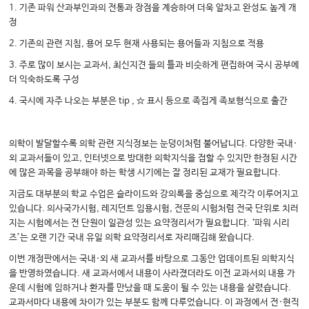
1. 기존 파워 산과부인과의 전통과 장점을 계승하여 더욱 알차고 완성도 높게 개
정
2. 기존의 관련 지침, 용어 모두 현재 사용되는 용어들과 지침으로 적용
3. 주로 많이 보시는 교과서, 최신지견 들의 틀과 비슷하게 편집하여 국시 공부에
더 익숙하도록 구성
4. 국시에 자주 나오는 부분은 tip , ☆ 표시 등으로 족집게 족보형식으로 출간
의학이 발달할수록 의학 관련 지식정보는 눈덩이처럼 불어납니다. 다양한 국내·
외 교과서들이 있고, 인터넷으로 방대한 의학지식을 접할 수 있지만 한정된 시간
에 많은 과목을 공부해야 하는 학생 시기에는 잘 정리된 교재가 필요합니다.
지금도 대부분의 학교 수업은 슬라이드와 강의록을 중심으로 제각각 이루어지고
있습니다. 의사국가시험, 레지던트 임용시험, 전문의 시험처럼 전국 단위로 치러
지는 시험에서는 전 단원이 일관성 있는 요약정리서가 필요합니다. ‘파워 시리
즈’는 오랜 기간 국내 유일 의학 요약정리서로 자리매김해 왔습니다.
이번 개정판에서는 국내·외 새 교과서를 바탕으로 그동안 업데이트된 의학지식
을 반영하였습니다. 새 교과서에서 내용이 사라졌더라도 이전 교과서의 내용 가
운데 시험에 임하거나 환자를 만났을 때 도움이 될 수 있는 내용을 살렸습니다.
교과서마다 내용에 차이가 있는 부분도 함께 다루었습니다. 이 과정에서 전·현직