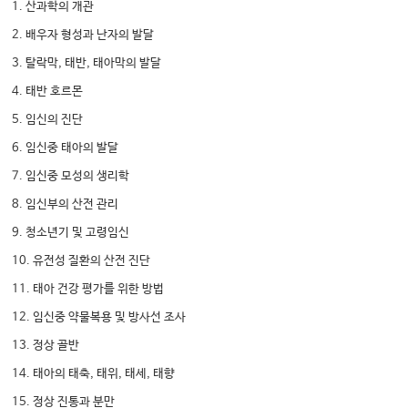
1. 산과학의 개관
2. 배우자 형성과 난자의 발달
3. 탈락막, 태반, 태아막의 발달
4. 태반 호르몬
5. 임신의 진단
6. 임신중 태아의 발달
7. 임신중 모성의 생리학
8. 임신부의 산전 관리
9. 청소년기 및 고령임신
10. 유전성 질환의 산전 진단
11. 태아 건강 평가를 위한 방법
12. 임신중 약물복용 및 방사선 조사
13. 정상 골반
14. 태아의 태축, 태위, 태세, 태향
15. 정상 진통과 분만