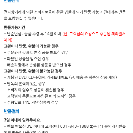
반품안내
10. 자궁 내막 폴립
전자상거래에 의한 소비자보호에 관한 법률에 의거 반품 가능 기간내에는 반품
11. 난소 낭종, 종양 및 자궁 부속기 종괴
을 요청하실 수 있습니다.
12. 월경 곤란증과 월경전 증후군
반품가능기간
- 단순변심 : 물품 수령 후 14일 이내
(단, 고객님의 요청으로 주문된 해외원서
13. 외음부, 질, 자궁경부의 질환
제외)
14. 골반 염증성 질환
교환이나 반품, 환불이 가능한 경우
- 주문하신 것과 다른 상품을 받으신 경우
15. 골반 결핵
- 파본인 상품을 받으신 경우
16. 이완, 요실금, 누공 및 위치이상
- 배송과정에서 손상된 상품을 받으신 경우
교환이나 반품, 환불이 불가능한 경우
17. 선천성 기형 및 성발달 장애
- 개봉된 DVD, CD-ROM, 카세트테이프 (단, 배송 중 파손된 상품 제외)
18. 무월경
- 탐독의 흔적이 있는 경우
- 소비자의 실수로 상품이 훼손된 경우
19. 자궁 내막증
- 고객님의 주문으로 수입된 해외 도서인 경우
20. 불임증과 보조 생식술
- 수령일로 14일 지난 상품의 경우
21. 폐경기
반품절차
22. 자궁경부의 상피내 종양
3일 이내에 알려주세요.
- 책을 받으신 3일 이내에 고객센터 031-943-1888 혹은 1:1 문의게시판을
23. 침윤성 자궁 경부암
통해 반품의사를 알려주세요.