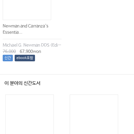
Newman and Carranza`s
Essentia...
Michael G. Newman DDS (Editor), Irina Dragan (Editor), Satheesh Elangovan BDS DSc DMSc (Editor), Archana K. Karan (Editor)
76,000
67,900won
신간
ebook포함
이 분야의 신간도서