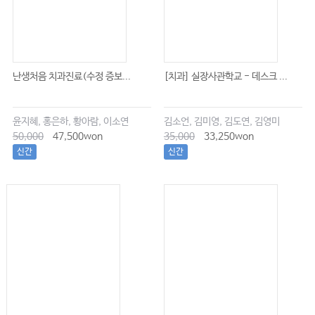
난생처음 치과진료(수정 증보...
[치과] 실장사관학교 - 데스크 ...
윤지혜, 홍은하, 황아람, 이소연
김소언, 김미영, 김도연, 김영미
50,000
47,500won
35,000
33,250won
신간
신간