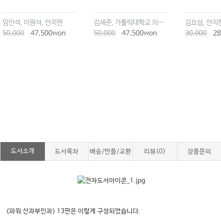
임인석, 이원석, 안지현
김세준, 가톨릭대학교 의과대학 학생회
김요섭, 안지
50,000
47,500won
50,000
47,500won
30,000
28
도서소개
도서목차
배송/반품/교환
리뷰(0)
상품문의
《파워 산과부인과》 13판은 이렇게 구성되었습니다.