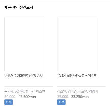
이 분야의 신간도서
난생처음 치과진료(수정 증보...
[치과] 실장사관학교 - 데스크 ...
윤지혜, 홍은하, 황아람, 이소연
김소언, 김미영, 김도연, 김영미
50,000
47,500won
35,000
33,250won
신간
신간