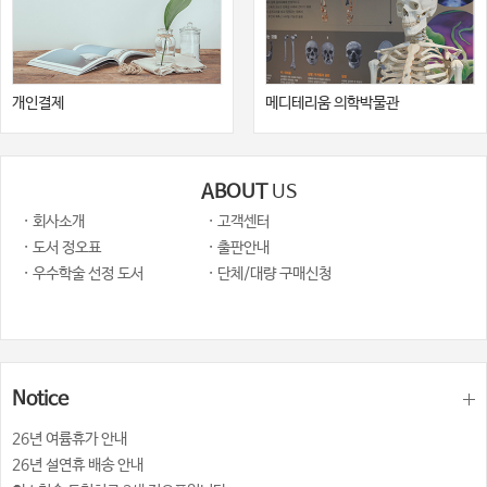
개인결제
메디테리움 의학박물관
ABOUT
US
· 회사소개
· 고객센터
· 도서 정오표
· 출판안내
· 우수학술 선정 도서
· 단체/대량 구매신청
Notice
26년 여륨휴가 안내
26년 설연휴 배송 안내