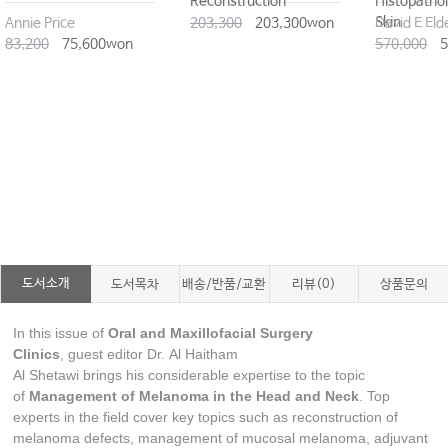
Reconstruction
Histopathol
Skin
Annie Price
203,300
203,300won
83,200
75,600won
570,000
5
도서소개
도서목차
배송/반품/교환
리뷰(0)
상품문의
In this issue of
Oral and Maxillofacial Surgery
Clinics
, guest editor Dr. Al Haitham
Al Shetawi brings his considerable expertise to the topic
of
Management of Melanoma in the Head and Neck
. Top
experts in the field cover key topics such as reconstruction of
melanoma defects, management of mucosal melanoma, adjuvant