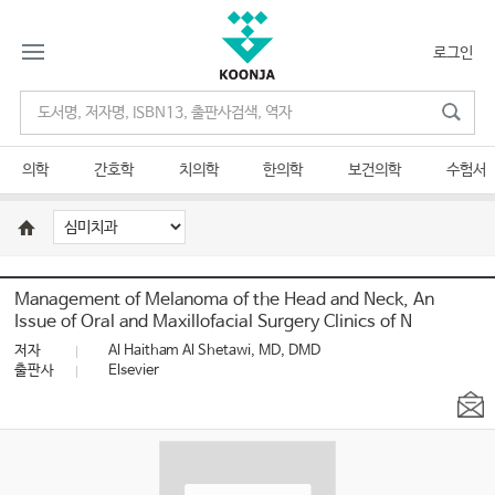
로그인
의학
간호학
치의학
한의학
보건의학
수험서
Management of Melanoma of the Head and Neck, An
Issue of Oral and Maxillofacial Surgery Clinics of N
저자
Al Haitham Al Shetawi, MD, DMD
출판사
Elsevier