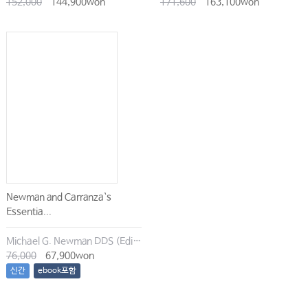
152,000
144,900won
171,600
163,100won
Newman and Carranza`s
Essentia...
Michael G. Newman DDS (Editor), Irina Dragan (Editor), Satheesh Elangovan BDS DSc DMSc (Editor), Archana K. Karan (Editor)
76,000
67,900won
신간
ebook포함