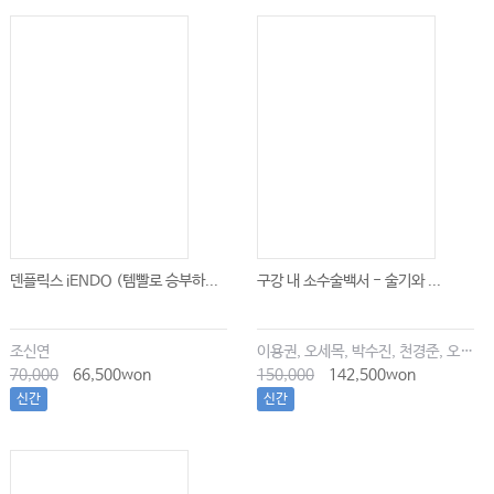
덴플릭스 iENDO (템빨로 승부하...
구강 내 소수술백서 - 술기와 ...
조신연
이용권, 오세목, 박수진, 천경준, 오한솔
70,000
66,500won
150,000
142,500won
신간
신간