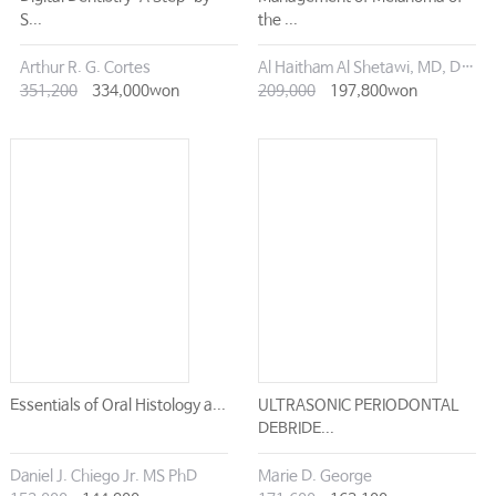
S...
the ...
Arthur R. G. Cortes
Al Haitham Al Shetawi, MD, DMD
351,200
334,000won
209,000
197,800won
Essentials of Oral Histology a...
ULTRASONIC PERIODONTAL
DEBRIDE...
Daniel J. Chiego Jr. MS PhD
Marie D. George